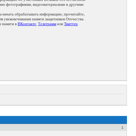
цию фотографиями, видеоматериалами и другими
ем начать обрабатывать информацию, прочитайте,
я увековечивания памяти защитников Отечества.
и памяти в
ВКонтакте
,
Телеграмм
или
Твиттер
.
1