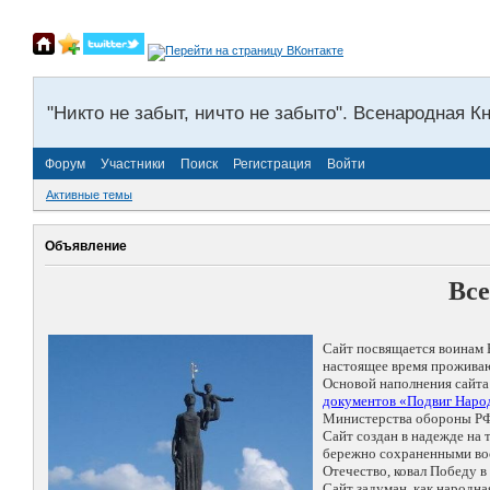
"Никто не забыт, ничто не забыто". Всенародная К
Форум
Участники
Поиск
Регистрация
Войти
Активные темы
Объявление
Все
Сайт посвящается воинам 
настоящее время проживаю
Основой наполнения сайта
документов «Подвиг Народ
Министерства обороны РФ
Сайт создан в надежде на
бережно сохраненными восп
Отечество, ковал Победу 
Сайт задуман, как народн