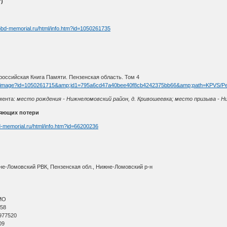
)
obd-memorial.ru/html/info.htm?id=1050261735
оссийская Книга Памяти. Пензенская область. Том 4
/fullimage?id=1050261715&amp;id1=795a6cd47a40bee40f8cb4242375bb66&amp;path=KPVS/P
мента:
место рождения - Нижнеломовский район, д. Кривошеевка; место призыва - Ни
няющих потери
d-memorial.ru/html/info.htm?id=66200236
не-Ломовский РВК, Пензенская обл., Нижне-Ломовский р-н
МО
 58
977520
09