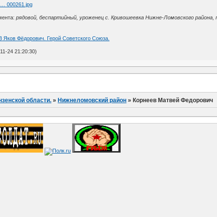
l … 000261.jpg
мента:
рядовой, беспартийный, уроженец с. Кривошеевка Нижне-Ломовского района, пр
Яков Фёдорович. Герой Советского Союза.
1-24 21:20:30)
нзенской области.
»
Нижнеломовский район
»
Корнеев Матвей Федорович