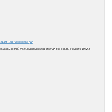
enza/4 Том К/00000360.png
жнеломовский РВК; красноармеец, пропал без вести в марте 1942 г.