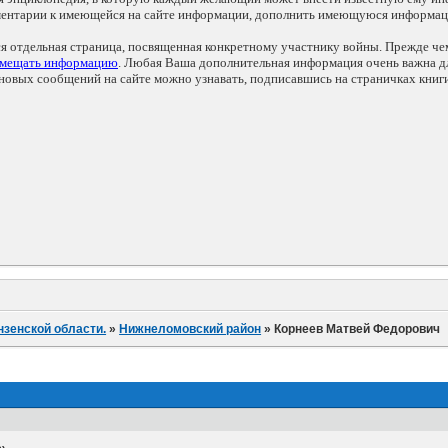
мментарии к имеющейся на сайте информации, дополнить имеющуюся информа
ся отдельная страница, посвященная конкретному участнику войны. Прежде ч
змещать информацию
. Любая Ваша дополнительная информация очень важна дл
овых сообщений на сайте можно узнавать, подписавшись на страничках книг
нзенской области.
»
Нижнеломовский район
»
Корнеев Матвей Федорович