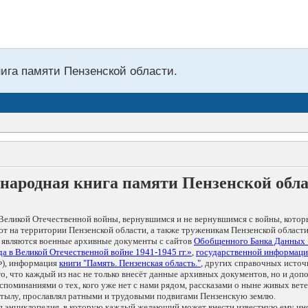
нига памяти Пензенской области.
народная книга памяти Пензенской обл
Великой Отечественной войны, вернувшимся и не вернувшимся с войны, котор
т на территории Пензенской области, а также труженикам Пензенской области
 являются военные архивные документы с сайтов
Обобщенного Банка Данных
а в Великой Отечественной войне 1941-1945 гг.»
,
государственной информаци
), информация
книги "Память. Пензенская область."
, других справочных источ
 то, что каждый из нас не только внесёт данные архивных документов, но и 
оминаниями о тех, кого уже нет с нами рядом, рассказами о ныне живых ветер
в тылу, прославлял ратными и трудовыми подвигами Пензенскую землю.
ая энциклопедия, в которую каждый желающий может внести известную ему и