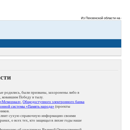
Из Пензенской области на фронты 
асти
ые родились, были призваны, захоронены либо в
, ковавшим Победу в тылу.
 «Мемориал»
,
Общедоступного электронного банка
онной системы «Память народа»
(проекты
ников.
дополнит сухую справочную информацию своими
анах, о всех тех, кто защищал в лихие годы наше
нформацию об участниках Великой Отечественной