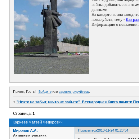
войны, добавить свои ко
данными.
На каждого воина заводит
пожалуйста, тему -
Как ра
Информацию о появлении н
Привет, Гость!
Войдите
или
зарегистрируйтесь
.
»
"Никто не забыт, ничто не забыто". Всенародная Книга памяти Пе
Страница:
1
Корнеев Матвей Федорович
Миронов А.А.
Поделиться
2013-11-24 01:28:34
Активный участник