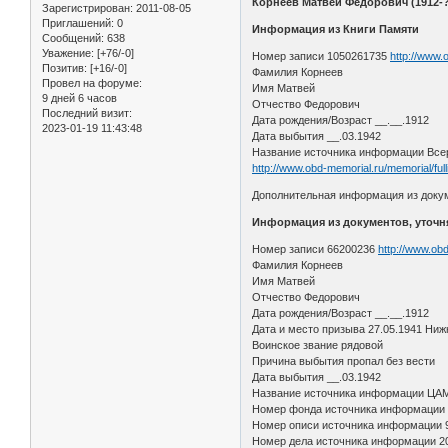
Корнеев Матвей Федорович (1912-?
Зарегистрирован
: 2011-08-05
Приглашений:
0
Информация из Книги Памяти
Сообщений:
638
Уважение:
[+76/-0]
Номер записи 1050261735
http://www.
Позитив:
[+16/-0]
Фамилия Корнеев
Провел на форуме:
Имя Матвей
9 дней 6 часов
Отчество Федорович
Последний визит:
Дата рождения/Возраст __.__.1912
2023-01-19 11:43:48
Дата выбытия __.03.1942
Название источника информации Всер
http://www.obd-memorial.ru/memorial
Дополнительная информация из доку
Информация из документов, уточ
Номер записи 66200236
http://www.ob
Фамилия Корнеев
Имя Матвей
Отчество Федорович
Дата рождения/Возраст __.__.1912
Дата и место призыва 27.05.1941 Ниж
Воинское звание рядовой
Причина выбытия пропал без вести
Дата выбытия __.03.1942
Название источника информации ЦА
Номер фонда источника информации
Номер описи источника информации 
Номер дела источника информации 2