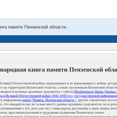
нига памяти Пензенской области.
народная книга памяти Пензенской обл
Великой Отечественной войны, вернувшимся и не вернувшимся с войны, котор
т на территории Пензенской области, а также труженикам Пензенской области
 являются военные архивные документы с сайтов
Обобщенного Банка Данных
а в Великой Отечественной войне 1941-1945 гг.»
,
государственной информаци
), информация
книги "Память. Пензенская область."
, других справочных источ
 то, что каждый из нас не только внесёт данные архивных документов, но и 
оминаниями о тех, кого уже нет с нами рядом, рассказами о ныне живых ветер
в тылу, прославлял ратными и трудовыми подвигами Пензенскую землю.
ая энциклопедия, в которую каждый желающий может внести известную ему и