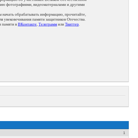
цию фотографиями, видеоматериалами и другими
ем начать обрабатывать информацию, прочитайте,
я увековечивания памяти защитников Отечества.
и памяти в
ВКонтакте
,
Телеграмм
или
Твиттер
.
1