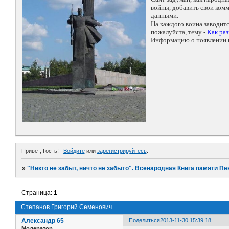
войны, добавить свои ко
данными.
На каждого воина заводит
пожалуйста, тему -
Как ра
Информацию о появлении н
Привет, Гость!
Войдите
или
зарегистрируйтесь
.
»
"Никто не забыт, ничто не забыто". Всенародная Книга памяти Пе
Страница:
1
Степанов Григорий Семенович
Александр 65
Поделиться
2013-11-30 15:39:18
Модератор