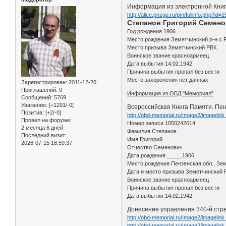
Информация из электронной Книг
http://alice.pnzgu.ru/pm/fullinfo.php?id=
Степанов Григорий Семен
Год рождения 1906
Место рождения Земетчинский р-н с.
Место призыва Земетчинский РВК
Воинское звание красноармеец
Дата выбытия 14.02.1942
Причина выбытия пропал без вести
Место захоронения нет данных
Зарегистрирован
: 2011-12-20
Приглашений:
0
Информация из ОБД "Мемориал"
Сообщений:
5769
Уважение:
[+1291/-0]
Всероссийская Книга Памяти. Пен
Позитив:
[+2/-0]
http://obd-memorial.ru/Image2/imageli
Провел на форуме:
Номер записи 1050242614
2 месяца 6 дней
Фамилия Степанов
Последний визит:
Имя Григорий
2026-07-15 18:59:37
Отчество Семенович
Дата рождения __.__.1906
Место рождения Пензенская обл., Зем
Дата и место призыва Земетчинский 
Воинское звание красноармеец
Причина выбытия пропал без вести
Дата выбытия 14.02.1942
Донесение управления 340-й стре
http://obd-memorial.ru/Image2/imageli
http://obd-memorial.ru/Image2/imagelin