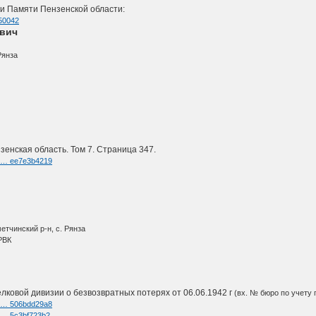
и Памяти Пензенской области:
150042
ович
Рянза
зенская область. Том 7. Страница 347.
nk … ee7e3b4219
етчинский р-н, с. Рянза
РВК
лковой дивизии о безвозвратных потерях от 06.06.1942 г
(вх. № бюро по учету п
nk … 506bdd29a8
k … 5c3bf723b2