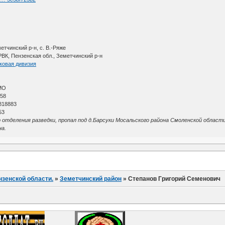
етчинский р-н, с. В.-Ряже
ВК, Пензенская обл., Земетчинский р-н
ковая дивизия
МО
 58
818883
53
отделения разведки, пропал под д.Барсуки Мосальского района Смоленской област
на.
нзенской области.
»
Земетчинский район
»
Степанов Григорий Семенович