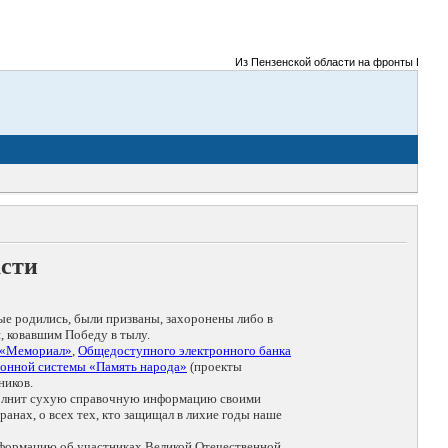
Из Пензенской области на фронты Великой 
асти
ые родились, были призваны, захоронены либо в
, ковавшим Победу в тылу.
 «Мемориал»
,
Общедоступного электронного банка
онной системы «Память народа»
(проекты
ников.
дополнит сухую справочную информацию своими
анах, о всех тех, кто защищал в лихие годы наше
нформацию об участниках Великой Отечественной