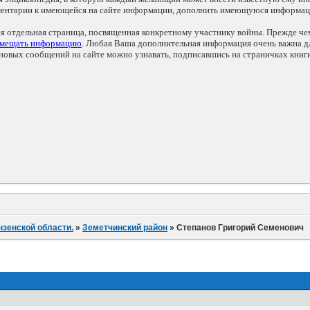
мментарии к имеющейся на сайте информации, дополнить имеющуюся информа
ся отдельная страница, посвященная конкретному участнику войны. Прежде ч
змещать информацию
. Любая Ваша дополнительная информация очень важна дл
овых сообщений на сайте можно узнавать, подписавшись на страничках книг
нзенской области.
»
Земетчинский район
»
Степанов Григорий Семенович