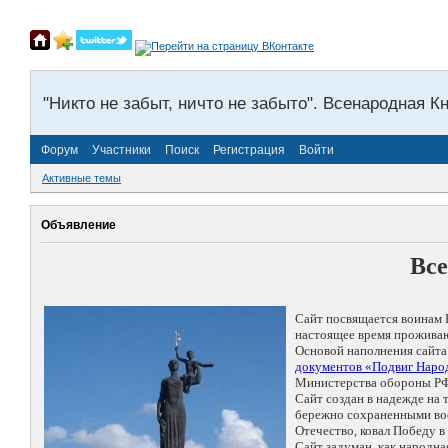
"Никто не забыт, ничто не забыто". Всенародная К
Форум
Участники
Поиск
Регистрация
Войти
Активные темы
Объявление
Все
Сайт посвящается воинам 
настоящее время проживаю
Основой наполнения сайта
документов «Подвиг Народ
Министерства обороны РФ
Сайт создан в надежде на
бережно сохраненными восп
Отечество, ковал Победу 
Сайт задуман, как народн