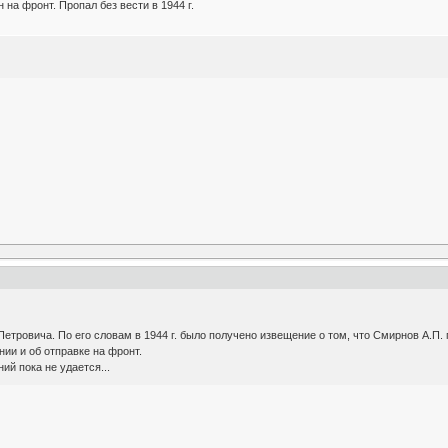
на фронт. Пропал без вести в 1944 г.
тровича. По его словам в 1944 г. было получено извещение о том, что Смирнов А.П. 
ии и об отправке на фронт.
ий пока не удается...