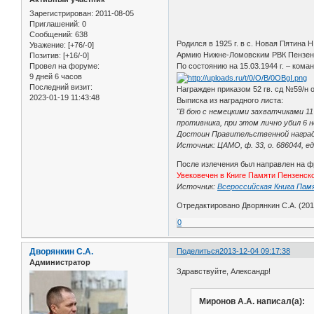
Зарегистрирован
: 2011-08-05
Приглашений:
0
Сообщений:
638
Родился в 1925 г. в с. Новая Пятина
Уважение:
[+76/-0]
Армию Нижне-Ломовским РВК Пензенско
Позитив:
[+16/-0]
Провел на форуме:
По состоянию на 15.03.1944 г. – кома
9 дней 6 часов
Последний визит:
Награжден приказом 52 гв. сд №59/н от
2023-01-19 11:43:48
Выписка из наградного листа:
"В бою с немецкими захватчиками 1
противника, при этом лично убил 6 
Достоин Правительственной наград
Источник: ЦАМО, ф. 33, о. 686044, ед. х
После излечения был направлен на фро
Увековечен в Книге Памяти Пензенской
Источник:
Всероссийская Книга Памя
Отредактировано Дворянкин С.А. (2013
0
Дворянкин С.А.
Поделиться
2013-12-04 09:17:38
Администратор
Здравствуйте, Александр!
Миронов А.А. написал(а):