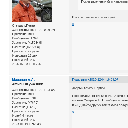
После излечения был направлен 
Каков источник информации?
0
Откуда:
г.Пенза
Зарегистрирован
: 2010-01-24
Приглашений:
0
Сообщений:
17075
Уважение:
[+1523/-6]
Позитив:
[+5483/-0]
Провел на форуме:
9 месяцев 22 дня
Последний визит:
2026-07-08 15:06:26
Миронов А.А.
Поделиться
2013-12-04 18:53:07
Активный участник
Добрый вечер, Сергей!
Зарегистрирован
: 2011-08-05
Приглашений:
0
Информация от племянника Алексея Пе
Сообщений:
638
письме Смирнов А.П. сообщал о ранен
Уважение:
[+76/-0]
В ОБД найти других каких-либо сведен
Позитив:
[+16/-0]
Провел на форуме:
0
9 дней 6 часов
Последний визит:
2023-01-19 11:43:48