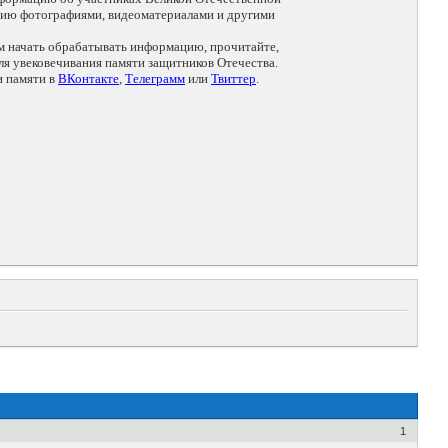
цию фотографиями, видеоматериалами и другими
ем начать обрабатывать информацию, прочитайте,
я увековечивания памяти защитников Отечества.
и памяти в
ВКонтакте
,
Телеграмм
или
Твиттер
.
1