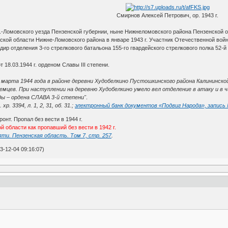
Смирнов Алексей Петрович, ор. 1943 г.
 Н.-Ломовского уезда Пензенской губернии, ныне Нижнеломовского района Пензенской 
й области Нижне-Ломовского района в январе 1943 г. Участник Отечественной войны с
ндир отделения 3-го стрелкового батальона 155-го гвардейского стрелкового полка 52-й
 18.03.1944 г. орденом Славы III степени.
1 марта 1944 года в районе деревни Худобелкино Пустошкинского района Калининск
немцев. При наступлении на деревню Худобелкино умело вел отделение в атаку и в 
ы – ордена СЛАВА 3-й степени"
.
р. 3394, л. 1, 2, 31, об. 31.;
электронный банк документов «Подвиг Народа», запись
нт. Пропал без вести в 1944 г.
 области как пропавший без вести в 1942 г.
ти. Пензенская область. Том 7, стр. 257
.
-12-04 09:16:07)