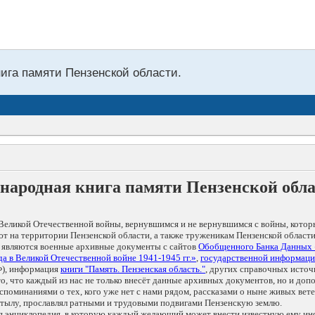
нига памяти Пензенской области.
народная книга памяти Пензенской обл
Великой Отечественной войны, вернувшимся и не вернувшимся с войны, котор
т на территории Пензенской области, а также труженикам Пензенской области
 являются военные архивные документы с сайтов
Обобщенного Банка Данных
а в Великой Отечественной войне 1941-1945 гг.»
,
государственной информаци
), информация
книги "Память. Пензенская область."
, других справочных источ
 то, что каждый из нас не только внесёт данные архивных документов, но и 
оминаниями о тех, кого уже нет с нами рядом, рассказами о ныне живых ветер
в тылу, прославлял ратными и трудовыми подвигами Пензенскую землю.
ая энциклопедия, в которую каждый желающий может внести известную ему и