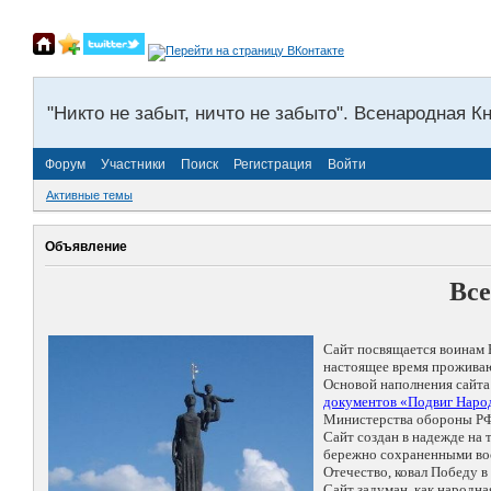
"Никто не забыт, ничто не забыто". Всенародная К
Форум
Участники
Поиск
Регистрация
Войти
Активные темы
Объявление
Все
Сайт посвящается воинам 
настоящее время проживаю
Основой наполнения сайта
документов «Подвиг Народ
Министерства обороны РФ
Сайт создан в надежде на
бережно сохраненными восп
Отечество, ковал Победу 
Сайт задуман, как народн