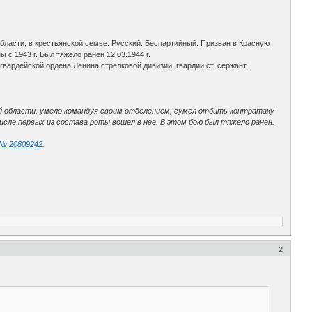
области, в крестьянской семье. Русский. Беспартийный. Призван в Красную
 1943 г. Был тяжело ранен 12.03.1944 г.
 гвардейской ордена Ленина стрелковой дивизии, гвардии ст. сержант.
ой области, умело командуя своим отделением, сумел отбить контратаку
числе первых из состава роты вошел в нее. В этом бою был тяжело ранен.
 № 20809242
.
2