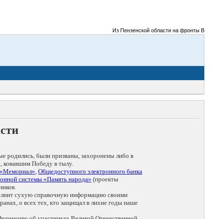
Из Пензенской области на фронты Великой От
асти
ые родились, были призваны, захоронены либо в
, ковавшим Победу в тылу.
 «Мемориал»
,
Общедоступного электронного банка
онной системы «Память народа»
(проекты
ников.
дополнит сухую справочную информацию своими
анах, о всех тех, кто защищал в лихие годы наше
нформацию об участниках Великой Отечественной