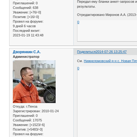
Передал ему бланки анкет-запросов 
Приглашений:
0
результаты.
Сообщений:
638
Уважение:
[+76/-0]
Отредактировано Миронов А.А. (2013-
Позитив:
[+16/-0]
Провел на форуме:
0
9 дней 6 часов
Последний визит:
2023-01-19 11:43:48
Дворянкин С.А.
Поделиться
2014-07-26 13:25:47
Администратор
См.
Нижнеломовский р-н с. Новая Пя
0
Откуда:
г.Пенза
Зарегистрирован
: 2010-01-24
Приглашений:
0
Сообщений:
17075
Уважение:
[+1523/-6]
Позитив:
[+5483/-0]
Провел на форуме: