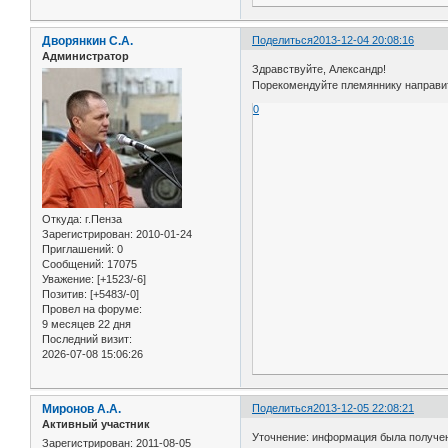
Дворянкин С.А.
Поделиться
2013-12-04 20:08:16
Администратор
Здравствуйте, Александр!
Порекомендуйте племяннику направи
0
Откуда:
г.Пенза
Зарегистрирован
: 2010-01-24
Приглашений:
0
Сообщений:
17075
Уважение:
[+1523/-6]
Позитив:
[+5483/-0]
Провел на форуме:
9 месяцев 22 дня
Последний визит:
2026-07-08 15:06:26
Миронов А.А.
Поделиться
2013-12-05 22:08:21
Активный участник
Уточнение: информация была получена
Зарегистрирован
: 2011-08-05