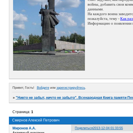
войны, добавить свои ко
данными.
На каждого воина заводит
пожалуйста, тему -
Как ра
Информацию о появлении н
Привет, Гость!
Войдите
или
зарегистрируйтесь
.
»
"Никто не забыт, ничто не забыто". Всенародная Книга памяти Пе
Страница:
1
Смирнов Алексей Петрович
Миронов А.А.
Поделиться
2013-12-04 01:33:55
Активный участник