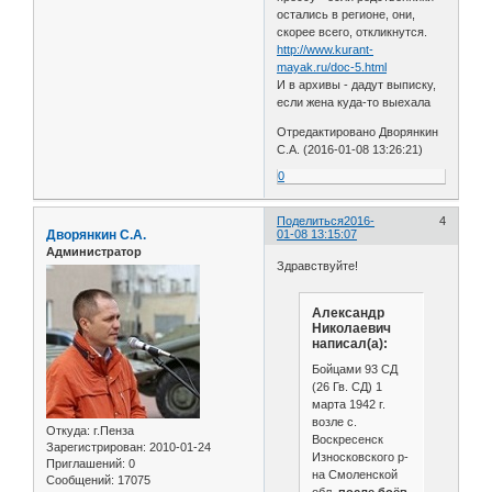
остались в регионе, они,
скорее всего, откликнутся.
http://www.kurant-
mayak.ru/doc-5.html
И в архивы - дадут выписку,
если жена куда-то выехала
Отредактировано Дворянкин
С.А. (2016-01-08 13:26:21)
0
Поделиться
2016-
4
Дворянкин С.А.
01-08 13:15:07
Администратор
Здравствуйте!
Александр
Николаевич
написал(а):
Бойцами 93 СД
(26 Гв. СД) 1
марта 1942 г.
возле с.
Откуда:
г.Пенза
Воскресенск
Зарегистрирован
: 2010-01-24
Износковского р-
Приглашений:
0
на Смоленской
Сообщений:
17075