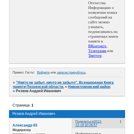
Отечества.
Информацию о
появлении новых
сообщений на
сайте можно
узнавать,
подписавшись на
страничках книги
памяти в
ВКонтакте
,
Телеграмм
или
Твиттер
.
Привет, Гость!
Войдите
или
зарегистрируйтесь
.
»
"Никто не забыт, ничто не забыто". Всенародная Книга
памяти Пензенской области.
»
Нижнеломовский район
»
Резвов Андрей Иванович
Страница:
1
Резвов Андрей Иванович
Поделиться
2013-
1
Александр 65
12-18 20:28:57
Модератор
Информация в