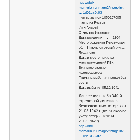
http://obd-
memorial.ru/Image2/imagelink
… 1d01da3c93
Номер записи 1050207605
Фамилия Резвов
Имя Андрей
Отчество Иванович
Дата рождения __.__.1904
Место рождения Пензенская
обл., Нижнеломовский р-н, д.
Лещиново
Дата и место призыва
Нижнеломовский РВК
Воинское звание
красноармеец
Причина выбытия пропал без
вести
Дата выбытия 05.12.1941
Донесение штаба 340-й
стрелковой дивизии о
безвозвратных потерях от
21.03.1942 г.
(вх. № бюро по
учету потерь 3789с от
25.03.1942 г)
http://obd-
memorial.ru/Image2/imagelink
… 09c3422df2