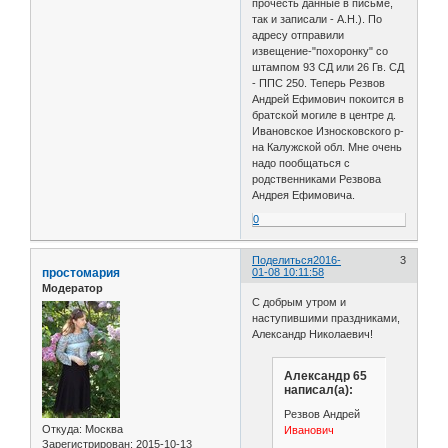
прочесть данные в письме,
так и записали - А.Н.). По
адресу отправили
извещение-"похоронку" со
штампом 93 СД или 26 Гв. СД
- ППС 250. Теперь Резвов
Андрей Ефимович покоится в
братской могиле в центре д.
Ивановское Износковского р-
на Калужской обл. Мне очень
надо пообщаться с
родственниками Резвова
Андрея Ефимовича.
0
Поделиться
2016-
3
простомария
01-08 10:11:58
Модератор
С добрым утром и
наступившими праздниками,
Александр Николаевич!
Александр 65
написал(а):
Резвов Андрей
Откуда:
Москва
Иванович
Зарегистрирован
: 2015-10-13