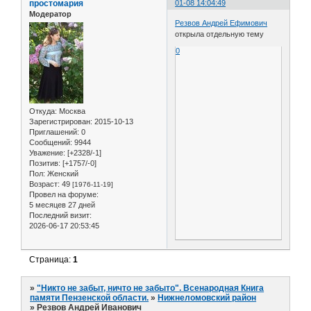
простомария
01-08 14:04:49
Модератор
Резвов Андрей Ефимович
открыла отдельную тему
0
Откуда:
Москва
Зарегистрирован
: 2015-10-13
Приглашений:
0
Сообщений:
9944
Уважение:
[+2328/-1]
Позитив:
[+1757/-0]
Пол:
Женский
Возраст:
49
[1976-11-19]
Провел на форуме:
5 месяцев 27 дней
Последний визит:
2026-06-17 20:53:45
Страница:
1
»
"Никто не забыт, ничто не забыто". Всенародная Книга
памяти Пензенской области.
»
Нижнеломовский район
»
Резвов Андрей Иванович