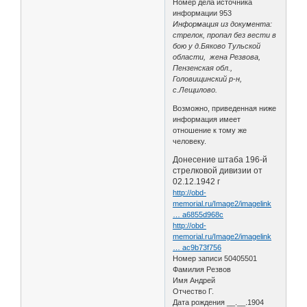
Номер дела источника
информации 953
Информация из документа:
стрелок, пропал без вести в
бою у д.Бяково Тульской
области, жена Резвова,
Пензенская обл.,
Головищинский р-н,
с.Лещилово.
Возможно, приведенная ниже
информация имеет
отношение к тому же
человеку.
Донесение штаба 196-й
стрелковой дивизии от
02.12.1942 г
http://obd-
memorial.ru/Image2/imagelink
… a6855d968c
http://obd-
memorial.ru/Image2/imagelink
… ac9b73f756
Номер записи 50405501
Фамилия Резвов
Имя Андрей
Отчество Г.
Дата рождения __.__.1904