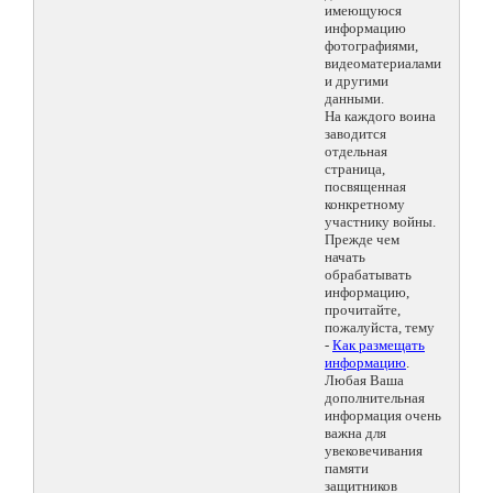
имеющуюся
информацию
фотографиями,
видеоматериалами
и другими
данными.
На каждого воина
заводится
отдельная
страница,
посвященная
конкретному
участнику войны.
Прежде чем
начать
обрабатывать
информацию,
прочитайте,
пожалуйста, тему
-
Как размещать
информацию
.
Любая Ваша
дополнительная
информация очень
важна для
увековечивания
памяти
защитников