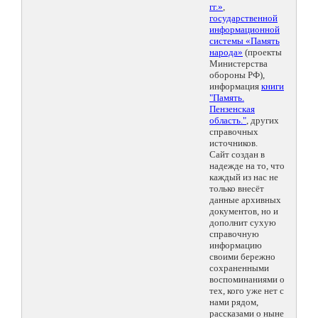
гг.»
,
государственной
информационной
системы «Память
народа»
(проекты
Министерства
обороны РФ),
информация
книги
"Память.
Пензенская
область."
, других
справочных
источников.
Сайт создан в
надежде на то, что
каждый из нас не
только внесёт
данные архивных
документов, но и
дополнит сухую
справочную
информацию
своими бережно
сохраненными
воспоминаниями о
тех, кого уже нет с
нами рядом,
рассказами о ныне