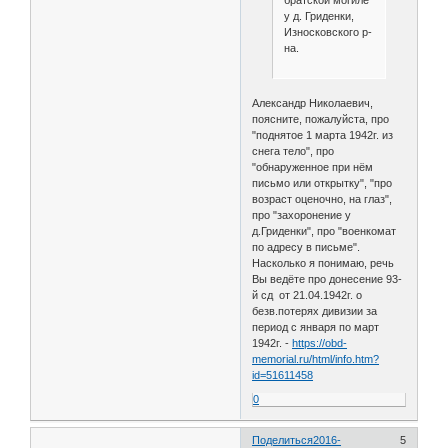
братской могиле
у д. Гриденки,
Износковского р-
на.
Александр Николаевич,
поясните, пожалуйста, про
"поднятое 1 марта 1942г. из
снега тело", про
"обнаруженное при нём
письмо или открытку", "про
возраст оценочно, на глаз",
про "захоронение у
д.Гриденки", про "военкомат
по адресу в письме".
Насколько я понимаю, речь
Вы ведёте про донесение 93-
й сд от 21.04.1942г. о
безв.потерях дивизии за
период с января по март
1942г. -
https://obd-
memorial.ru/html/info.htm?
id=51611458
0
Поделиться
2016-
5