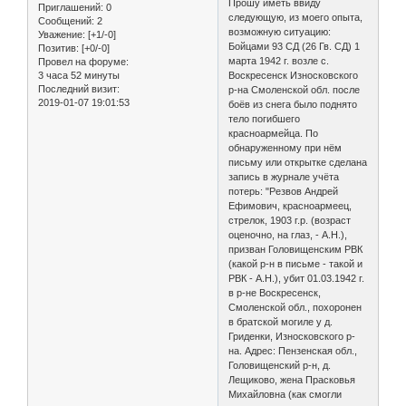
Прошу иметь ввиду
Приглашений:
0
следующую, из моего опыта,
Сообщений:
2
возможную ситуацию:
Уважение:
[+1/-0]
Бойцами 93 СД (26 Гв. СД) 1
Позитив:
[+0/-0]
марта 1942 г. возле с.
Провел на форуме:
3 часа 52 минуты
Воскресенск Износковского
Последний визит:
р-на Смоленской обл. после
2019-01-07 19:01:53
боёв из снега было поднято
тело погибшего
красноармейца. По
обнаруженному при нём
письму или открытке сделана
запись в журнале учёта
потерь: "Резвов Андрей
Ефимович, красноармеец,
стрелок, 1903 г.р. (возраст
оценочно, на глаз, - А.Н.),
призван Головищенским РВК
(какой р-н в письме - такой и
РВК - А.Н.), убит 01.03.1942 г.
в р-не Воскресенск,
Смоленской обл., похоронен
в братской могиле у д.
Гриденки, Износковского р-
на. Адрес: Пензенская обл.,
Головищенский р-н, д.
Лещиково, жена Прасковья
Михайловна (как смогли