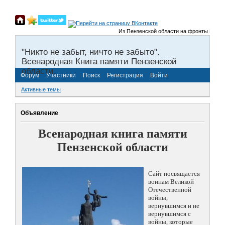
Из Пензенской области на фронты Великой 
"Никто не забыт, ничто не забыто".
Всенародная Книга памяти Пензенской
области.
Форум
Участники
Поиск
Регистрация
Войти
Активные темы
Объявление
Всенародная книга памяти
Пензенской области
Сайт посвящается
воинам Великой
Отечественной
войны,
вернувшимся и не
вернувшимся с
войны, которые