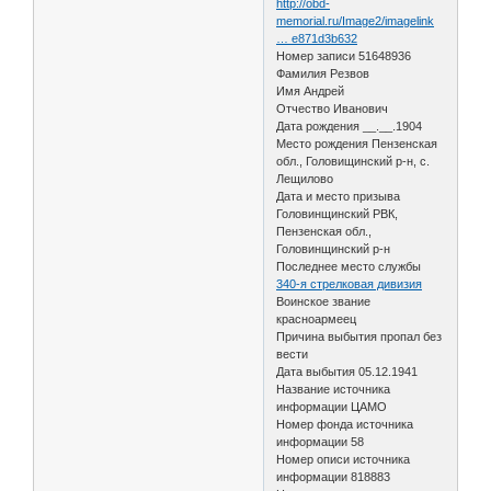
http://obd-
memorial.ru/Image2/imagelink
… e871d3b632
Номер записи 51648936
Фамилия Резвов
Имя Андрей
Отчество Иванович
Дата рождения __.__.1904
Место рождения Пензенская
обл., Головищинский р-н, с.
Лещилово
Дата и место призыва
Головинщинский РВК,
Пензенская обл.,
Головинщинский р-н
Последнее место службы
340-я стрелковая дивизия
Воинское звание
красноармеец
Причина выбытия пропал без
вести
Дата выбытия 05.12.1941
Название источника
информации ЦАМО
Номер фонда источника
информации 58
Номер описи источника
информации 818883