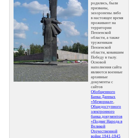
родились, были
призваны,
захоронены либо
в настоящее время
проживают на
территории
Пензенской
области, а также
труженикам
Пензенской
области, ковавшим
Победу в тылу.
Основой
наполнения сайта
являются военные
архивные
документы с
сайтов
Обобщенного
Банка Данных
«Мемориал»
,
Общедоступного
электронного
банка документов
«Подвиг Народа в
Великой
Отечественной
войне 1941-1945