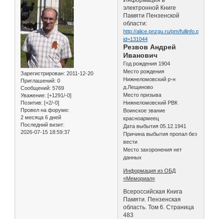
электронной Книге
Памяти Пензенской
области:
http://alice.pnzgu.ru/pm/fullinfo.php?
id=131044
Резвов Андрей
Иванович
Год рождения 1904
Место рождения
Зарегистрирован
: 2011-12-20
Нижнеломовский р-н
Приглашений:
0
д.Лещиново
Сообщений:
5769
Место призыва
Уважение:
[+1291/-0]
Позитив:
[+2/-0]
Нижнеломовский РВК
Провел на форуме:
Воинское звание
2 месяца 6 дней
красноармеец
Последний визит:
Дата выбытия 05.12.1941
2026-07-15 18:59:37
Причина выбытия пропал без
вести
Место захоронения нет
данных
Информация из ОБД
«Мемориал»
Всероссийская Книга
Памяти. Пензенская
область. Том 6. Страница
483