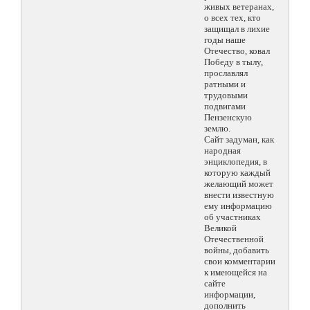
живых ветеранах,
о всех тех, кто
защищал в лихие
годы наше
Отечество, ковал
Победу в тылу,
прославлял
ратными и
трудовыми
подвигами
Пензенскую
землю.
Сайт задуман, как
народная
энциклопедия, в
которую каждый
желающий может
внести известную
ему информацию
об участниках
Великой
Отечественной
войны, добавить
свои комментарии
к имеющейся на
сайте
информации,
дополнить