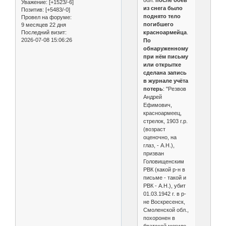
обл.
после боёв
Уважение:
[+1523/-6]
из снега было
Позитив:
[+5483/-0]
поднято тело
Провел на форуме:
погибшего
9 месяцев 22 дня
красноармейца
.
Последний визит:
2026-07-08 15:06:26
По
обнаруженному
при нём письму
или открытке
сделана запись
в журнале учёта
потерь
: "Резвов
Андрей
Ефимович,
красноармеец,
стрелок, 1903 г.р.
(возраст
оценочно, на
глаз, - А.Н.),
призван
Головищенским
РВК (какой р-н в
письме - такой и
РВК - А.Н.), убит
01.03.1942 г. в р-
не Воскресенск,
Смоленской обл.,
похоронен в