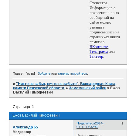
Отечества.
Информацию о
появлении новых
сообщений на
сайте можно
узнавать,
подписавшись на
страничках книги
памяти в
ВКонтакте
,
Телеграмм
или
Твиттер
.
Привет, Гость!
Войдите
или
зарегистрируйтесь
.
»
"Никто не забыт, ничто не забыто". Всенародная Книга
памяти Пензенской области.
»
Земетчинский район
»
Ежов
Василий Тимофеевич
Страница:
1
Ежов Василий Тимофеевич
Поделиться
2014-
1
Александр 65
01-11 17:32:42
Модератор
Информация в