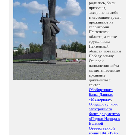
родились, были
призваны,
захоронены либо
в настоящее время
проживают на
территории
Пензенской
области, а также
труженикам
Пензенской
области, ковавшим
Победу в тылу.
Основой
наполнения сайта
являются военные
архивные
документы с
сайтов
Обобщенного
Банка Данных
«Мемориал»
,
Общедоступного
электронного
банка документов
«Подвиг Народа в
Великой
Отечественной
войне 1941-1945