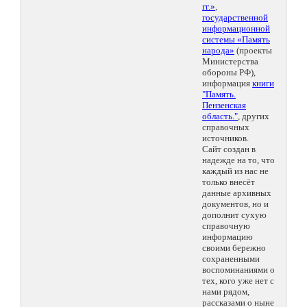
гг.»
,
государственной
информационной
системы «Память
народа»
(проекты
Министерства
обороны РФ),
информация
книги
"Память.
Пензенская
область."
, других
справочных
источников.
Сайт создан в
надежде на то, что
каждый из нас не
только внесёт
данные архивных
документов, но и
дополнит сухую
справочную
информацию
своими бережно
сохраненными
воспоминаниями о
тех, кого уже нет с
нами рядом,
рассказами о ныне