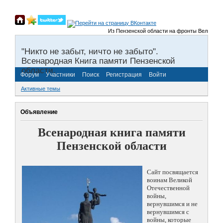
Из Пензенской области на фронты Великой Оте
"Никто не забыт, ничто не забыто".
Всенародная Книга памяти Пензенской
области.
Форум
Участники
Поиск
Регистрация
Войти
Активные темы
Объявление
Всенародная книга памяти
Пензенской области
Сайт посвящается
воинам Великой
Отечественной
войны,
вернувшимся и не
вернувшимся с
войны, которые