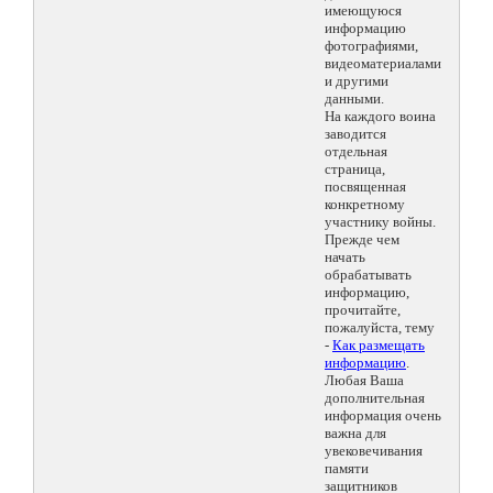
имеющуюся
информацию
фотографиями,
видеоматериалами
и другими
данными.
На каждого воина
заводится
отдельная
страница,
посвященная
конкретному
участнику войны.
Прежде чем
начать
обрабатывать
информацию,
прочитайте,
пожалуйста, тему
-
Как размещать
информацию
.
Любая Ваша
дополнительная
информация очень
важна для
увековечивания
памяти
защитников