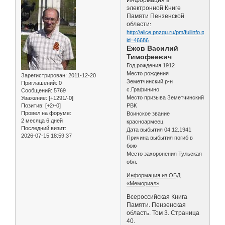
электронной Книге
Памяти Пензенской
области
:
http://alice.pnzgu.ru/pm/fullinfo.php?
id=46686
Ежов Василий
Тимофеевич
Год рождения 1912
Место рождения
Зарегистрирован
: 2011-12-20
Земетчинский р-н
Приглашений:
0
с.Графинино
Сообщений:
5769
Место призыва Земетчинский
Уважение:
[+1291/-0]
Позитив:
[+2/-0]
РВК
Провел на форуме:
Воинское звание
2 месяца 6 дней
красноармеец
Последний визит:
Дата выбытия 04.12.1941
2026-07-15 18:59:37
Причина выбытия погиб в
бою
Место захоронения Тульская
обл.
Информация из ОБД
«Мемориал»
Всероссийская Книга
Памяти. Пензенская
область. Том 3. Страница
40.