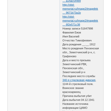
… a14ac54489
http://obd-
memorial.ru/Image2/imagelink
… 9671b73a1b
http://obd-
memorial.ru/Image2/imagelink
… 6f2e571c38
Номер записи 51647998
Фамилия Ежов
Имя Василий
Отчество Тимофеевич
Дата рождения __.__.1912
Место рождения Пензенская
обл., Земетчинский р-н, с.
Графеново
Дата и место призыва
Земетчинский РВК,
Пензенская обл.,
Земетчинский р-н
Последнее место службы
340-я стрелковая дивизия
,
1144-й стрелковый полк.
Воинское звание
красноармеец
Причина выбытия убит
Дата выбытия 04.12.1941
Название источника
информации ЦАМО