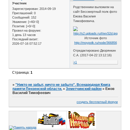
Участник
Родственники выложили на
Зарегистрирован
: 2014-09-19
сайт Бессмертный полк фото
Приглашений:
0
Ежова Василия
Сообщений:
152
Тимофеевича.
Уважение:
[+40/-0]
Позитив:
[+0/-0]
Провел на форуме:
1 день 13 часов
Источник фото
Последний визит:
http://moypolk.ru/node/366856
2026-07-16 07:52:17
Отредактировано Дворянкин
С.А. (2017-04-22 13:12:16)
+1
Страница:
1
»
"Никто не забыт, ничто не забыто". Всенародная Книга
памяти Пензенской области.
»
Земетчинский район
»
Ежов
Василий Тимофеевич
создать бесплатный форум