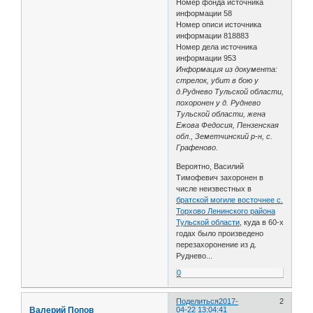
Номер фонда источника
информации 58
Номер описи источника
информации 818883
Номер дела источника
информации 953
Информация из документа:
стрелок, убит в бою у
д.Руднево Тульской области,
похоронен у д. Руднево
Тульской области, жена
Ежова Федосия, Пензенская
обл., Земетчинский р-н, с.
Графеново.
Вероятно, Василий
Тимофевич захоронен в
числе неизвестных в
братской могиле восточнее с.
Торхово Ленинского района
Тульской области
, куда в 60-х
годах было произведено
перезахоронение из д.
Руднево...
0
Поделиться
2017-
2
Валерий Попов
04-22 13:04:41