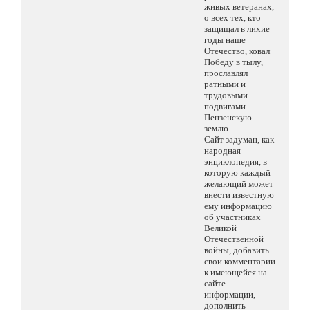
живых ветеранах,
о всех тех, кто
защищал в лихие
годы наше
Отечество, ковал
Победу в тылу,
прославлял
ратными и
трудовыми
подвигами
Пензенскую
землю.
Сайт задуман, как
народная
энциклопедия, в
которую каждый
желающий может
внести известную
ему информацию
об участниках
Великой
Отечественной
войны, добавить
свои комментарии
к имеющейся на
сайте
информации,
дополнить