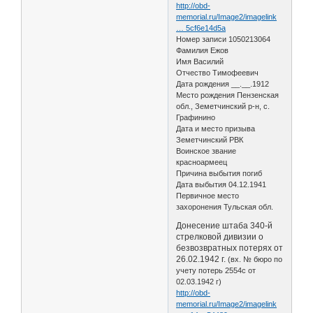
http://obd-
memorial.ru/Image2/imagelink
… 5cf6e14d5a
Номер записи 1050213064
Фамилия Ежов
Имя Василий
Отчество Тимофеевич
Дата рождения __.__.1912
Место рождения Пензенская
обл., Земетчинский р-н, с.
Графинино
Дата и место призыва
Земетчинский РВК
Воинское звание
красноармеец
Причина выбытия погиб
Дата выбытия 04.12.1941
Первичное место
захоронения Тульская обл.
Донесение штаба 340-й
стрелковой дивизии о
безвозвратных потерях от
26.02.1942 г.
(вх. № бюро по
учету потерь 2554с от
02.03.1942 г)
http://obd-
memorial.ru/Image2/imagelink