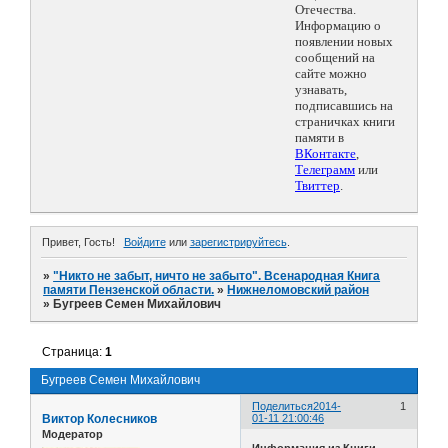
Отечества.
Информацию о
появлении новых
сообщений на
сайте можно
узнавать,
подписавшись на
страничках книги
памяти в
ВКонтакте
,
Телеграмм
или
Твиттер
.
Привет, Гость!
Войдите
или
зарегистрируйтесь
.
»
"Никто не забыт, ничто не забыто". Всенародная Книга
памяти Пензенской области.
»
Нижнеломовский район
»
Бугреев Семен Михайлович
Страница:
1
Бугреев Семен Михайлович
Поделиться
2014-
1
Виктор Колесников
01-11 21:00:46
Модератор
Информация из Книги