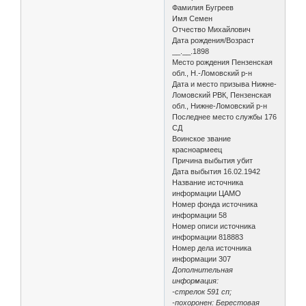
Фамилия Бугреев
Имя Семен
Отчество Михайлович
Дата рождения/Возраст
__.__.1898
Место рождения Пензенская
обл., Н.-Ломовский р-н
Дата и место призыва Нижне-
Ломовский РВК, Пензенская
обл., Нижне-Ломовский р-н
Последнее место службы 176
СД
Воинское звание
красноармеец
Причина выбытия убит
Дата выбытия 16.02.1942
Название источника
информации ЦАМО
Номер фонда источника
информации 58
Номер описи источника
информации 818883
Номер дела источника
информации 307
Дополнительная
информация:
-стрелок 591 сп;
-похоронен: Берестовая