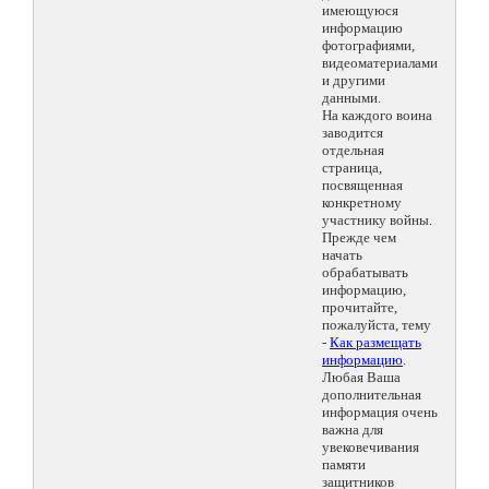
имеющуюся
информацию
фотографиями,
видеоматериалами
и другими
данными.
На каждого воина
заводится
отдельная
страница,
посвященная
конкретному
участнику войны.
Прежде чем
начать
обрабатывать
информацию,
прочитайте,
пожалуйста, тему
-
Как размещать
информацию
.
Любая Ваша
дополнительная
информация очень
важна для
увековечивания
памяти
защитников