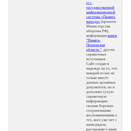
гг.»
,
государственной
информационной
системы «Память
народа»
(проекты
Министерства
обороны РФ),
информация
книги
"Память.
Пензенская
область."
, других
справочных
источников.
Сайт создан в
надежде на то, что
каждый из нас не
только внесёт
данные архивных
документов, но и
дополнит сухую
справочную
информацию
своими бережно
сохраненными
воспоминаниями о
тех, кого уже нет с
нами рядом,
рассказами о ныне