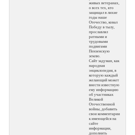
живых ветеранах,
о всех тех, кто
защищал в лихие
годы наше
Отечество, ковал
Победу в тылу,
прославлял
ратными и
трудовыми
подвигами
Пензенскую
землю.
Сайт задуман, как
народная
энциклопедия, в
которую каждый
желающий может
внести известную
ему информацию
об участниках
Великой
Отечественной
войны, добавить
свои комментарии
к имеющейся на
сайте
информации,
дополнить