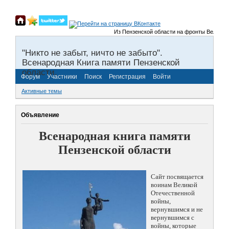
Из Пензенской области на фронты Великой От
"Никто не забыт, ничто не забыто".
Всенародная Книга памяти Пензенской
области.
Форум
Участники
Поиск
Регистрация
Войти
Активные темы
Объявление
Всенародная книга памяти
Пензенской области
Сайт посвящается
воинам Великой
Отечественной
войны,
вернувшимся и не
вернувшимся с
войны, которые