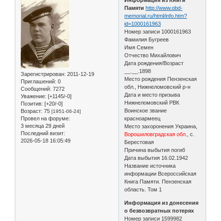
Памяти
http://www.obd-
memorial.ru/html/info.htm?
id=1000161963
Номер записи 1000161963
Фамилия Бугреев
Имя Семен
Отчество Михайлович
Дата рождения/Возраст
__.__.1898
Зарегистрирован
: 2011-12-19
Место рождения Пензенская
Приглашений:
0
обл., Нижнеломовский р-н
Сообщений:
7272
Дата и место призыва
Уважение:
[+1145/-0]
Нижнеломовский РВК
Позитив:
[+20/-0]
Воинское звание
Возраст:
75
[1951-06-24]
Провел на форуме:
красноармеец
3 месяца 29 дней
Место захоронения Украина,
Последний визит:
Ворошиловградская обл
., с.
2026-05-18 16:05:49
Берестовая
Причина выбытия погиб
Дата выбытия 16.02.1942
Название источника
информации Всероссийская
Книга Памяти. Пензенская
область. Том 1
Информация из донесения
о безвозвратных потерях
Номер записи 1599982