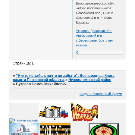
Ворошиловградской обл.;
-адрес родственников:
Пензенская обл., Нижне-
Ломовский р-н, с.Усть-
Керемха
Украина. Донецкая обл.
Артемовский р-н
с.Берестовое. Братская
могила.
0
Страница:
1
»
"Никто не забыт, ничто не забыто". Всенародная Книга
памяти Пензенской области.
»
Нижнеломовский район
»
Бугреев Семен Михайлович
создать бесплатный форум