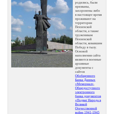
родились, были
призваны,
захоронены либо
в настоящее время
проживают на
территории
Пензенской
области, а также
труженикам
Пензенской
области, ковавшим
Победу в тылу.
Основой
наполнения сайта
являются военные
архивные
документы с
сайтов
Обобщенного
Банка Данных
«Мемориал»
,
Общедоступного
электронного
банка документов
«Подвиг Народа в
Великой
Отечественной
войне 1941-1945