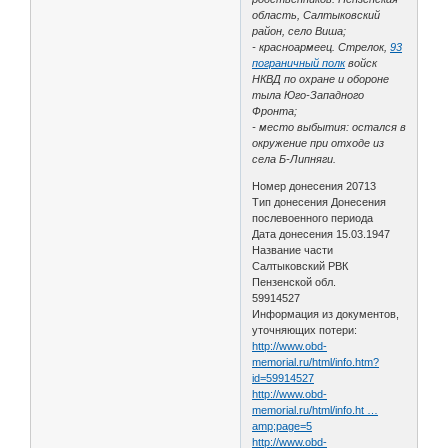
область, Салтыковский
район, село Виша;
- красноармеец. Стрелок,
93
пограничный полк
войск
НКВД по охране и обороне
тыла Юго-Западного
Фронта;
- место выбытия: остался в
окружение при отходе из
села Б-Липняги.
Номер донесения 20713
Тип донесения Донесения
послевоенного периода
Дата донесения 15.03.1947
Название части
Салтыковский РВК
Пензенской обл.
59914527
Информация из документов,
уточняющих потери:
http://www.obd-
memorial.ru/html/info.htm?
id=59914527
http://www.obd-
memorial.ru/html/info.ht …
amp;page=5
http://www.obd-