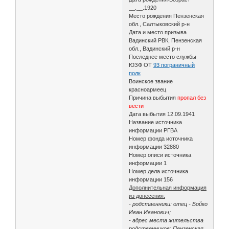
__.__.1920
Место рождения Пензенская
обл., Салтыковский р-н
Дата и место призыва
Вадинский РВК, Пензенская
обл., Вадинский р-н
Последнее место службы
ЮЗФ ОТ
93 пограничный
полк
Воинское звание
красноармеец
Причина выбытия
пропал без
вести
Дата выбытия 12.09.1941
Название источника
информации РГВА
Номер фонда источника
информации 32880
Номер описи источника
информации 1
Номер дела источника
информации 156
Дополнительная информация
из донесения:
- родственники: отец - Бойко
Иван Иванович;
- адрес места жительства
родственников: Пензенская