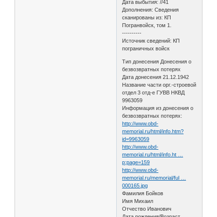
Дата выбытия: //41
Дополнения: Сведения
сканированы из: КП
Погранвойск, том 1.
----------
Источник сведений: КП
пограничных войск
Тип донесения Донесения о
безвозвратных потерях
Дата донесения 21.12.1942
Название части орг.-строевой
отдел 3 отд-е ГУВВ НКВД
9963059
Информация из донесения о
безвозвратных потерях:
http://www.obd-
memorial.ru/html/info.htm?
id=9963059
http://www.obd-
memorial.ru/html/info.ht …
p;page=159
http://www.obd-
memorial.ru/memorial/ful …
000165.jpg
Фамилия Бойков
Имя Михаил
Отчество Иванович
Дата рождения/Возраст