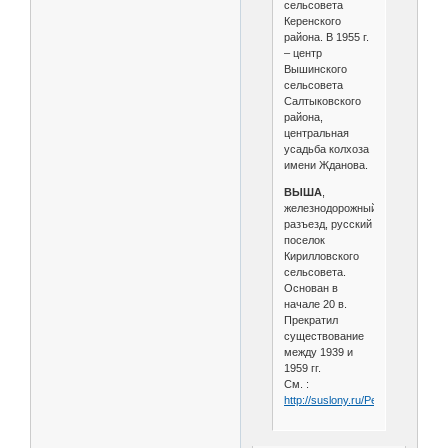
сельсовета
Керенского
района. В 1955 г.
– центр
Вышинского
сельсовета
Салтыковского
района,
центральная
усадьба колхоза
имени Жданова.
ВЫША
,
железнодорожный
разъезд, русский
поселок
Кирилловского
сельсовета.
Основан в
начале 20 в.
Прекратил
существование
между 1939 и
1959 гг.
См. :
http://suslony.ru/Penzagebiet/ze