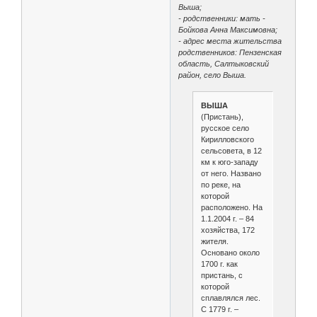
Выша;
- родственники: мать -
Бойкова Анна Максимовна;
- адрес места жительства
родственников: Пензенская
область, Салтыковский
район, село Выша.
ВЫША
(Пристань),
русское село
Кирилловского
сельсовета, в 12
км к юго-западу
от него. Названо
по реке, на
которой
расположено. На
1.1.2004 г. – 84
хозяйства, 172
жителя.
Основано около
1700 г. как
пристань, с
которой
сплавлялся лес.
С 1779 г. –