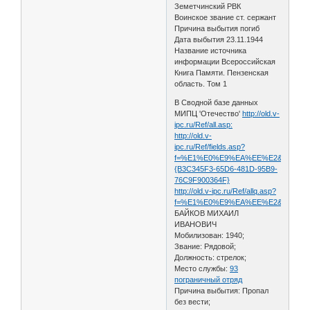
Земетчинский РВК
Воинское звание ст. сержант
Причина выбытия погиб
Дата выбытия 23.11.1944
Название источника
информации Всероссийская
Книга Памяти. Пензенская
область. Том 1
В Сводной базе данных
МИПЦ 'Отечество'
http://old.v-
ipc.ru/Ref/all.asp:
http://old.v-
ipc.ru/Ref/fields.asp?
f=%E1%E0%E9%EA%EE%E2&s=%EC%E8
{B3C345F3-65D6-481D-95B9-
76C9F900364F}
http://old.v-ipc.ru/Ref/allq.asp?
f=%E1%E0%E9%EA%EE%E2&s=%EC%E8
БАЙКОВ МИХАИЛ
ИВАНОВИЧ
Мобилизован: 1940;
Звание: Рядовой;
Должность: стрелок;
Место службы:
93
пограничный отряд
Причина выбытия: Пропал
без вести;