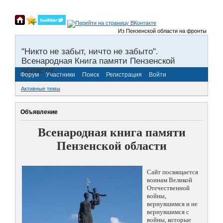
Из Пензенской области на фронты Великой
"Никто не забыт, ничто не забыто".
Всенародная Книга памяти Пензенской
области.
Форум
Участники
Поиск
Регистрация
Войти
Активные темы
Объявление
Всенародная книга памяти
Пензенской области
Сайт посвящается
воинам Великой
Отечественной
войны,
вернувшимся и не
вернувшимся с
войны, которые