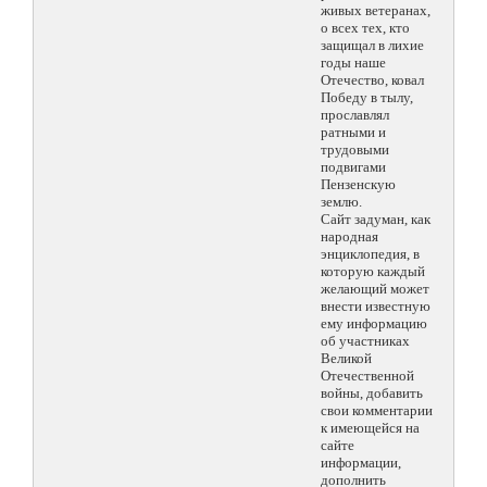
живых ветеранах,
о всех тех, кто
защищал в лихие
годы наше
Отечество, ковал
Победу в тылу,
прославлял
ратными и
трудовыми
подвигами
Пензенскую
землю.
Сайт задуман, как
народная
энциклопедия, в
которую каждый
желающий может
внести известную
ему информацию
об участниках
Великой
Отечественной
войны, добавить
свои комментарии
к имеющейся на
сайте
информации,
дополнить