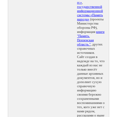
гг.»
,
государственной
информационной
системы «Память
народа»
(проекты
Министерства
обороны РФ),
информация
книги
"Память.
Пензенская
область."
, других
справочных
источников.
Сайт создан в
надежде на то, что
каждый из нас не
только внесёт
данные архивных
документов, но и
дополнит сухую
справочную
информацию
своими бережно
сохраненными
воспоминаниями о
тех, кого уже нет с
нами рядом,
рассказами о ныне