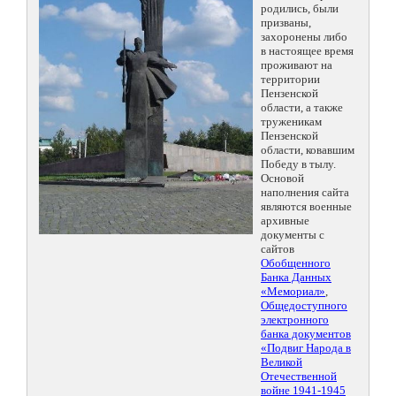
родились, были
призваны,
захоронены либо
в настоящее время
проживают на
территории
Пензенской
области, а также
труженикам
Пензенской
области, ковавшим
Победу в тылу.
Основой
наполнения сайта
являются военные
архивные
документы с
сайтов
Обобщенного
Банка Данных
«Мемориал»
,
Общедоступного
электронного
банка документов
«Подвиг Народа в
Великой
Отечественной
войне 1941-1945