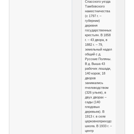
Спасского уезда
Тамбовского
наместничества
(с 1797 г. –
губернии)
деревня
государственных
крестьян. В 1858
г. – 43 двора, в
1882 г. – 79,
земельный надел
общий с д.
Русские Поляны.
В д. Выша 43
рабочих лошади,
140 коров; 18
дворов
занимались
пчеловодством
(326 ульев), в
двух дворах –
сады (140
плодовых
деревьев). В
1913 г. в селе
церковноприходская
школа. В 1933 г. –
центр