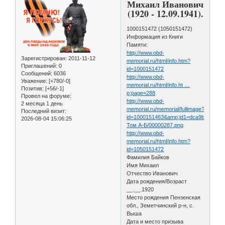
Михаил Иванович
(1920 - 12.09.1941).
1000151472 (1050151472)
Информация из Книги
Памяти:
http://www.obd-
Зарегистрирован
: 2011-11-12
memorial.ru/html/info.htm?
Приглашений:
0
id=1000151472
Сообщений:
6036
http://www.obd-
Уважение:
[+780/-0]
memorial.ru/html/info.ht …
Позитив:
[+56/-1]
p;page=288
Провел на форуме:
http://www.obd-
2 месяца 1 день
memorial.ru/memorial/fullimage?
Последний визит:
id=1000151463&amp;id1=dca9b045a43
2026-08-04 15:06:25
Том А-Б/00000287.png
http://www.obd-
memorial.ru/html/info.htm?
id=1050151472
Фамилия Байков
Имя Михаил
Отчество Иванович
Дата рождения/Возраст
__.__.1920
Место рождения Пензенская
обл., Земетчинский р-н, с.
Выша
Дата и место призыва