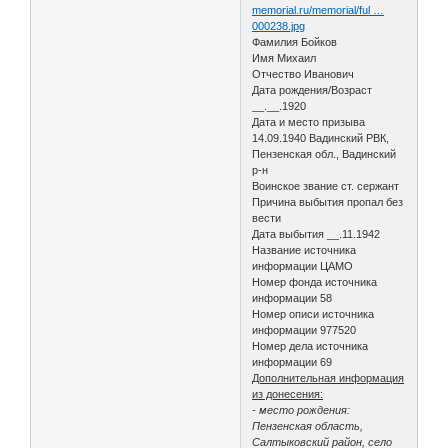
memorial.ru/memorial/ful …
000238.jpg
Фамилия Бойков
Имя Михаил
Отчество Иванович
Дата рождения/Возраст
__.__.1920
Дата и место призыва
14.09.1940 Вадинский РВК,
Пензенская обл., Вадинский
р-н
Воинское звание ст. сержант
Причина выбытия пропал без
вести
Дата выбытия __.11.1942
Название источника
информации ЦАМО
Номер фонда источника
информации 58
Номер описи источника
информации 977520
Номер дела источника
информации 69
Дополнительная информация
из донесения:
- место рождения:
Пензенская область,
Салтыковский район, село