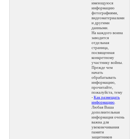
имеющуюся
информацию
фотографиями,
видеоматериалами
и другими
данными.
На каждого воина
заводится
отдельная
страница,
посвященная
конкретному
участнику войны.
Прежде чем
начать
обрабатывать
информацию,
прочитайте,
пожалуйста, тему
-
Как размещать
информацию
.
Любая Ваша
дополнительная
информация очень
важна для
увековечивания
памяти
защитников