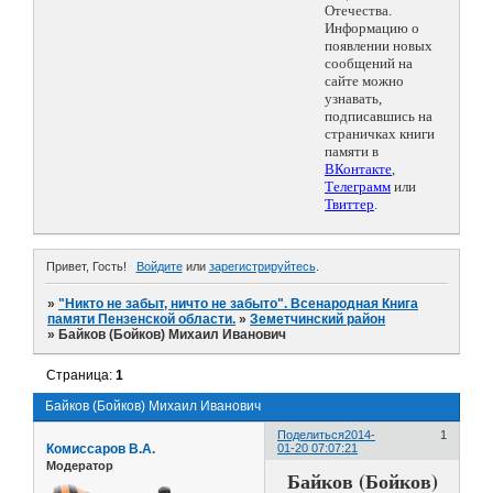
Отечества.
Информацию о
появлении новых
сообщений на
сайте можно
узнавать,
подписавшись на
страничках книги
памяти в
ВКонтакте
,
Телеграмм
или
Твиттер
.
Привет, Гость!
Войдите
или
зарегистрируйтесь
.
»
"Никто не забыт, ничто не забыто". Всенародная Книга
памяти Пензенской области.
»
Земетчинский район
»
Байков (Бойков) Михаил Иванович
Страница:
1
Байков (Бойков) Михаил Иванович
Поделиться
2014-
1
Комиссаров В.А.
01-20 07:07:21
Модератор
Байков (Бойков)