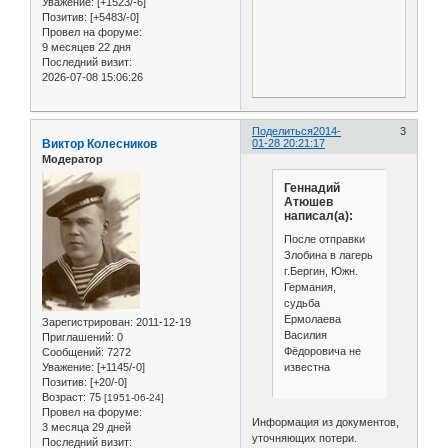
Уважение:
[+1523/-6]
Позитив:
[+5483/-0]
Провел на форуме:
9 месяцев 22 дня
Последний визит:
2026-07-08 15:06:26
Поделиться
2014-
3
Виктор Колесников
01-28 20:21:17
Модератор
Геннадий
Атюшев
написал(а):
После отправки
Злобина в лагерь
г.Бергин, Южн.
Германия,
судьба
Ермолаева
Зарегистрирован
: 2011-12-19
Василия
Приглашений:
0
Фёдоровича не
Сообщений:
7272
известна
Уважение:
[+1145/-0]
Позитив:
[+20/-0]
Возраст:
75
[1951-06-24]
Провел на форуме:
Информация из документов,
3 месяца 29 дней
уточняющих потери.
Последний визит: