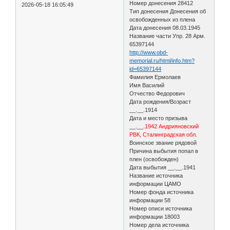
Номер донесения 28412
2026-05-18 16:05:49
Тип донесения Донесения об
освобожденных из плена
Дата донесения 08.03.1945
Название части Упр. 28 Арм.
65397144
http://www.obd-
memorial.ru/html/info.htm?
id=65397144
Фамилия Ермолаев
Имя Василий
Отчество Федорович
Дата рождения/Возраст
__.__.1914
Дата и место призыва
__.__.
1942 Андрияновский
РВК, Сталинградская обл.
Воинское звание рядовой
Причина выбытия попал в
плен (освобожден)
Дата выбытия __.__.1941
Название источника
информации ЦАМО
Номер фонда источника
информации 58
Номер описи источника
информации 18003
Номер дела источника