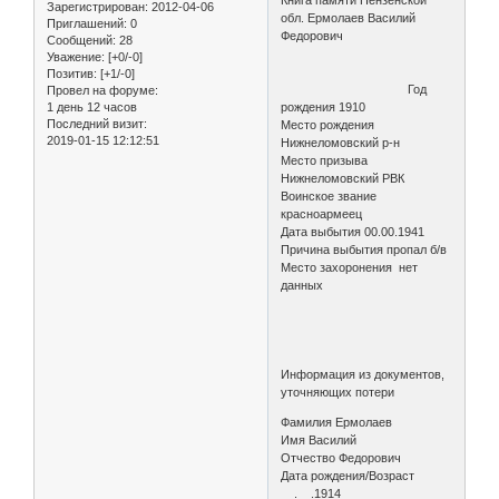
Зарегистрирован
: 2012-04-06
обл. Ермолаев Василий
Приглашений:
0
Федорович
Сообщений:
28
Уважение:
[+0/-0]
Позитив:
[+1/-0]
Год
Провел на форуме:
1 день 12 часов
рождения 1910
Последний визит:
Место рождения
2019-01-15 12:12:51
Нижнеломовский р-н
Место призыва
Нижнеломовский РВК
Воинское звание
красноармеец
Дата выбытия 00.00.1941
Причина выбытия пропал б/в
Место захоронения нет
данных
Информация из документов,
уточняющих потери
Фамилия Ермолаев
Имя Василий
Отчество Федорович
Дата рождения/Возраст
__.__.1914