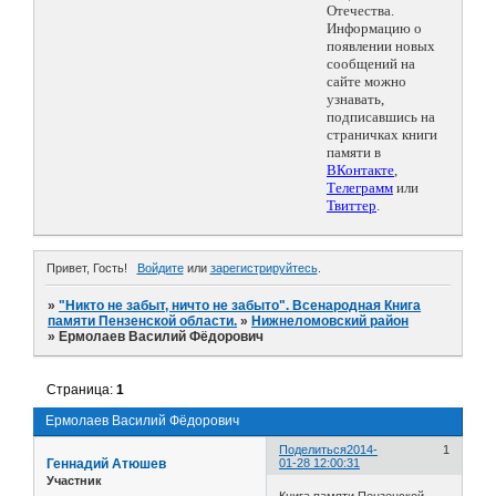
Отечества.
Информацию о
появлении новых
сообщений на
сайте можно
узнавать,
подписавшись на
страничках книги
памяти в
ВКонтакте
,
Телеграмм
или
Твиттер
.
Привет, Гость!
Войдите
или
зарегистрируйтесь
.
»
"Никто не забыт, ничто не забыто". Всенародная Книга
памяти Пензенской области.
»
Нижнеломовский район
»
Ермолаев Василий Фёдорович
Страница:
1
Ермолаев Василий Фёдорович
Поделиться
2014-
1
Геннадий Атюшев
01-28 12:00:31
Участник
Книга памяти Пензенской