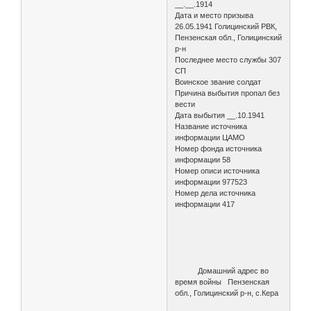
__.__.1914
Дата и место призыва
26.05.1941 Голицинский РВК,
Пензенская обл., Голицинский
р-н
Последнее место службы 307
СП
Воинское звание солдат
Причина выбытия пропал без
вести
Дата выбытия __.10.1941
Название источника
информации ЦАМО
Номер фонда источника
информации 58
Номер описи источника
информации 977523
Номер дела источника
информации 417
Домашний адрес во
время войны Пензенская
обл., Голицинский р-н, с.Кера