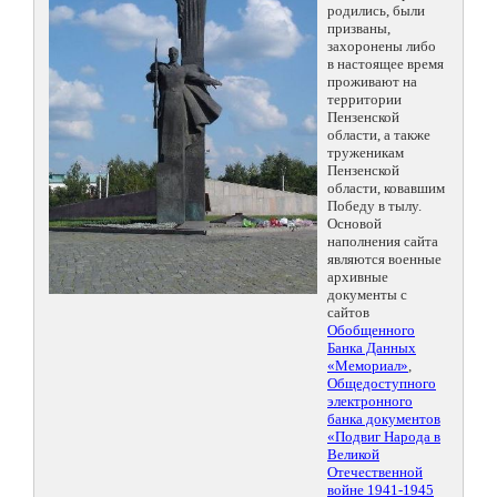
родились, были
призваны,
захоронены либо
в настоящее время
проживают на
территории
Пензенской
области, а также
труженикам
Пензенской
области, ковавшим
Победу в тылу.
Основой
наполнения сайта
являются военные
архивные
документы с
сайтов
Обобщенного
Банка Данных
«Мемориал»
,
Общедоступного
электронного
банка документов
«Подвиг Народа в
Великой
Отечественной
войне 1941-1945