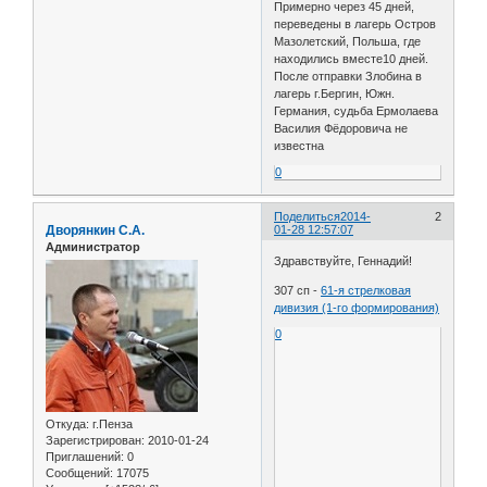
Примерно через 45 дней,
переведены в лагерь Остров
Мазолетский, Польша, где
находились вместе10 дней.
После отправки Злобина в
лагерь г.Бергин, Южн.
Германия, судьба Ермолаева
Василия Фёдоровича не
известна
0
Поделиться
2014-
2
Дворянкин С.А.
01-28 12:57:07
Администратор
Здравствуйте, Геннадий!
307 сп -
61-я стрелковая
дивизия (1-го формирования)
0
Откуда:
г.Пенза
Зарегистрирован
: 2010-01-24
Приглашений:
0
Сообщений:
17075