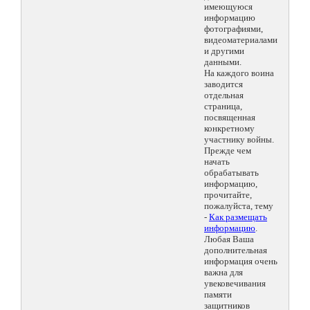
имеющуюся
информацию
фотографиями,
видеоматериалами
и другими
данными.
На каждого воина
заводится
отдельная
страница,
посвященная
конкретному
участнику войны.
Прежде чем
начать
обрабатывать
информацию,
прочитайте,
пожалуйста, тему
-
Как размещать
информацию
.
Любая Ваша
дополнительная
информация очень
важна для
увековечивания
памяти
защитников