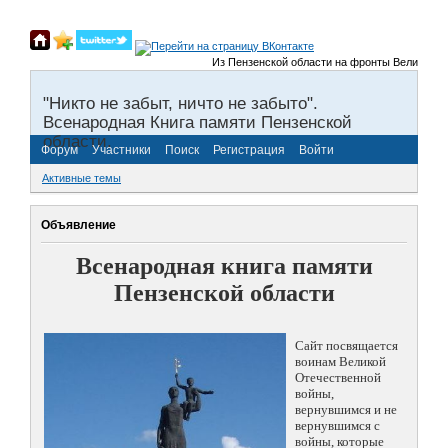
Из Пензенской области на фронты Великой Отече
"Никто не забыт, ничто не забыто".
Всенародная Книга памяти Пензенской
области.
Форум
Участники
Поиск
Регистрация
Войти
Активные темы
Объявление
Всенародная книга памяти
Пензенской области
Сайт посвящается
воинам Великой
Отечественной
войны,
вернувшимся и не
вернувшимся с
войны, которые