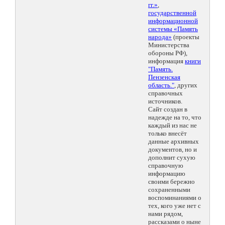
гг.»
,
государственной
информационной
системы «Память
народа»
(проекты
Министерства
обороны РФ),
информация
книги
"Память.
Пензенская
область."
, других
справочных
источников.
Сайт создан в
надежде на то, что
каждый из нас не
только внесёт
данные архивных
документов, но и
дополнит сухую
справочную
информацию
своими бережно
сохраненными
воспоминаниями о
тех, кого уже нет с
нами рядом,
рассказами о ныне