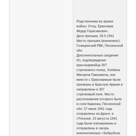
Родственники во время
войны: Отец. Ермолаев
Фёдор Герасимович.
Дата призыва: 26.5.1941
Место призыва (военкомат):
Голицинский РВК, Пензенской
обл.
Дополнительные сведения:
Из, подтверждения
красноармейца 307
стрелкового полка, Злобина
Михаила Павловича, они
вместе с Ермолаевым были
призваны в Красную Армию и
направлены в 307
стрелковый полк. Место
расположение которого было
в селе Каменка, Пензенской
обл. 27 июня 1941 года
отправлены на фронт, в
г.Рогачев. 23 августа 1941
года были пленированы и
отправлены в лагерь
военнопленных г.Бобруйска.