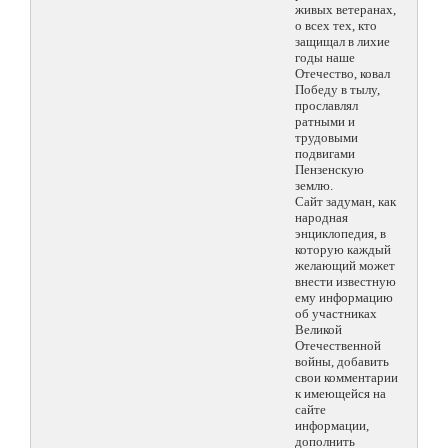
живых ветеранах,
о всех тех, кто
защищал в лихие
годы наше
Отечество, ковал
Победу в тылу,
прославлял
ратными и
трудовыми
подвигами
Пензенскую
землю.
Сайт задуман, как
народная
энциклопедия, в
которую каждый
желающий может
внести известную
ему информацию
об участниках
Великой
Отечественной
войны, добавить
свои комментарии
к имеющейся на
сайте
информации,
дополнить