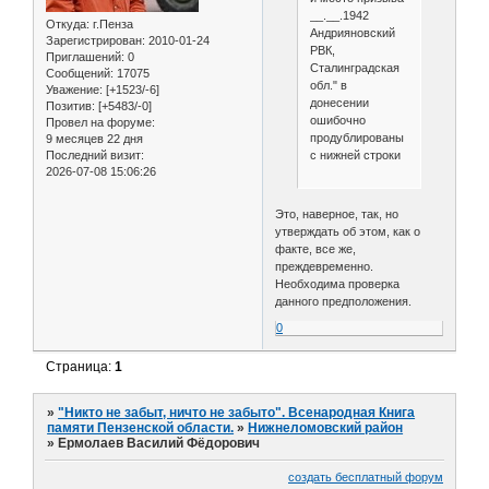
__.__.1942
Откуда:
г.Пенза
Андрияновский
Зарегистрирован
: 2010-01-24
РВК,
Приглашений:
0
Сталинградская
Сообщений:
17075
обл." в
Уважение:
[+1523/-6]
донесении
Позитив:
[+5483/-0]
ошибочно
Провел на форуме:
продублированы
9 месяцев 22 дня
с нижней строки
Последний визит:
2026-07-08 15:06:26
Это, наверное, так, но
утверждать об этом, как о
факте, все же,
преждевременно.
Необходима проверка
данного предположения.
0
Страница:
1
»
"Никто не забыт, ничто не забыто". Всенародная Книга
памяти Пензенской области.
»
Нижнеломовский район
»
Ермолаев Василий Фёдорович
создать бесплатный форум