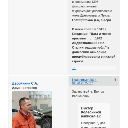
информации 1393
Дополнительная
информация: родственник -
жена Ермолаева, г.Пенза,
Голицинский р-н, с.Кера
В плен попал в 1941 г.
Сведения: "Дата и место
призыва __.__.1942
Андрияновский РВК,
Сталинградская обл." в
донесении ошибочно
продублированы с нижней
строки
+1
Поделиться
2014-
4
Дворянкин С.А.
01-28 20:27:27
Администратор
Здравствуйте, Виктор
Васильевич!
Виктор
Колесников
написал(а):
Сведения: "Дата
и место призыва