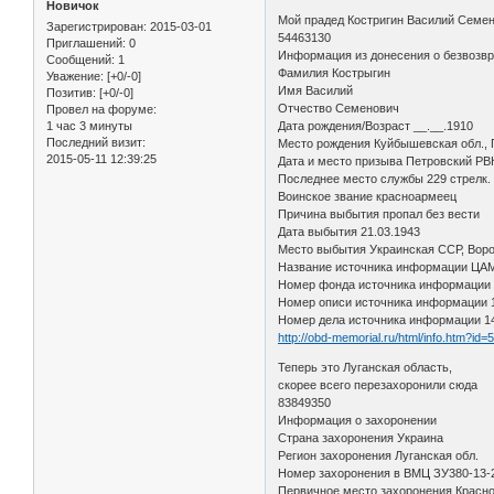
Новичок
Мой прадед Костригин Василий Семен
Зарегистрирован
: 2015-03-01
54463130
Приглашений:
0
Информация из донесения о безвозв
Сообщений:
1
Фамилия Кострыгин
Уважение:
[+0/-0]
Имя Василий
Позитив:
[+0/-0]
Отчество Семенович
Провел на форуме:
1 час 3 минуты
Дата рождения/Возраст __.__.1910
Последний визит:
Место рождения Куйбышевская обл., 
2015-05-11 12:39:25
Дата и место призыва Петровский РВК
Последнее место службы 229 стрелк. 
Воинское звание красноармеец
Причина выбытия пропал без вести
Дата выбытия 21.03.1943
Место выбытия Украинская ССР, Воро
Название источника информации ЦА
Номер фонда источника информации
Номер описи источника информации 
Номер дела источника информации 1
http://obd-memorial.ru/html/info.htm?id
Теперь это Луганская область,
скорее всего перезахоронили сюда
83849350
Информация о захоронении
Страна захоронения Украина
Регион захоронения Луганская обл.
Номер захоронения в ВМЦ ЗУ380-13-
Первичное место захоронения Красно