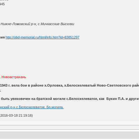
445
., Нижне-Ломовский р-н, с.Мичкасские Выселки
ния
http://obd-memorial.ru/html/info.htm?id=83851297
с. Новоастрахань
1943 г. вела бои в районе х.Орловка, х.Белоскелеватый Ново-Светловского рай
.
быть увековечен на братской могиле с.Белоскелеватое, как Букин П.А. и други
нский р-н с.Белоскелеватое. Бр.могила.
2016-03-18 21:19:16)