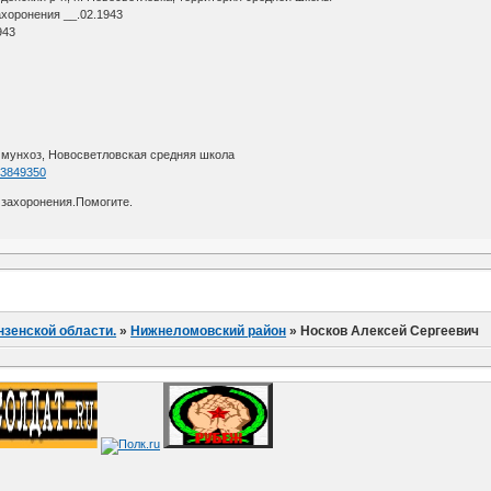
ахоронения __.02.1943
943
ммунхоз, Новосветловская средняя школа
=83849350
 захоронения.Помогите.
нзенской области.
»
Нижнеломовский район
»
Носков Алексей Сергеевич