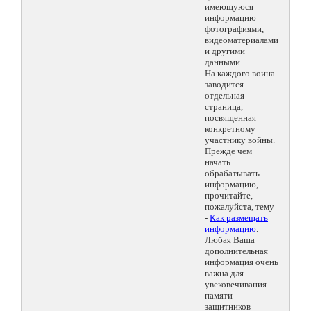
имеющуюся
информацию
фотографиями,
видеоматериалами
и другими
данными.
На каждого воина
заводится
отдельная
страница,
посвященная
конкретному
участнику войны.
Прежде чем
начать
обрабатывать
информацию,
прочитайте,
пожалуйста, тему
-
Как размещать
информацию
.
Любая Ваша
дополнительная
информация очень
важна для
увековечивания
памяти
защитников