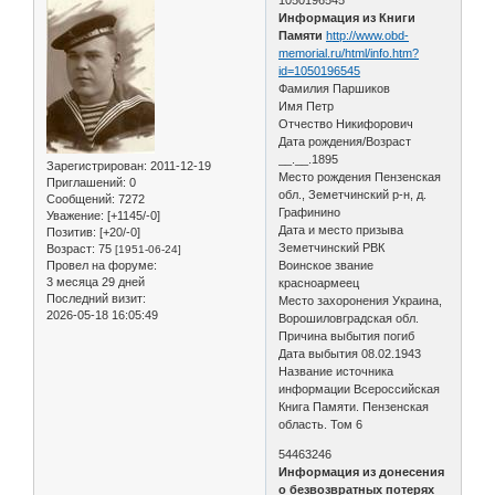
Информация из Книги
Памяти
http://www.obd-
memorial.ru/html/info.htm?
id=1050196545
Фамилия Паршиков
Имя Петр
Отчество Никифорович
Дата рождения/Возраст
__.__.1895
Зарегистрирован
: 2011-12-19
Место рождения Пензенская
Приглашений:
0
обл., Земетчинский р-н, д.
Сообщений:
7272
Графинино
Уважение:
[+1145/-0]
Дата и место призыва
Позитив:
[+20/-0]
Земетчинский РВК
Возраст:
75
[1951-06-24]
Провел на форуме:
Воинское звание
3 месяца 29 дней
красноармеец
Последний визит:
Место захоронения Украина,
2026-05-18 16:05:49
Ворошиловградская обл.
Причина выбытия погиб
Дата выбытия 08.02.1943
Название источника
информации Всероссийская
Книга Памяти. Пензенская
область. Том 6
54463246
Информация из донесения
о безвозвратных потерях