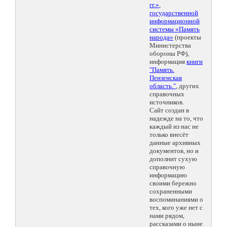
гг.»
,
государственной
информационной
системы «Память
народа»
(проекты
Министерства
обороны РФ),
информация
книги
"Память.
Пензенская
область."
, других
справочных
источников.
Сайт создан в
надежде на то, что
каждый из нас не
только внесёт
данные архивных
документов, но и
дополнит сухую
справочную
информацию
своими бережно
сохраненными
воспоминаниями о
тех, кого уже нет с
нами рядом,
рассказами о ныне