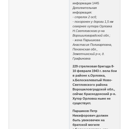
информации 1445
Дополнительная
информация:
- стрелок 2 осб;
- похоронен у дороги 1,5 км
севернее хутора Орловка
Н.Светловского р-на
Ворошиловградской обл.;
- жена Парышкова
Анастасия Поликарповна,
Пензенская обл.,
Земетчинский р-н, д.
Графиновка
229 стрелковая бригада 8-
10 февраля 1943 г. вела бои
в районе х.Орловка,
х.Белоскелеватый Ново-
Светловского района
Ворошиловградской обл.,
сейчас Краснодонский р-н.
Хутор Орловка ныне не
существует.
Паршиков Петр
Никифорович должен
быть увековечен на
братской могиле