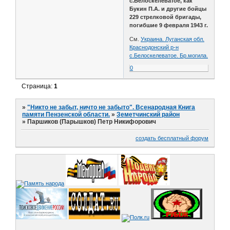
с.Белоскелеватое, как
Букин П.А. и другие бойцы
229 стрелковой бригады,
погибшие 9 февраля 1943 г.
См.
Украина. Луганская обл.
Краснодонский р-н
с.Белоскелеватое. Бр.могила.
0
Страница:
1
»
"Никто не забыт, ничто не забыто". Всенародная Книга
памяти Пензенской области.
»
Земетчинский район
»
Паршиков (Парышков) Петр Никифорович
создать бесплатный форум