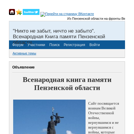
Из Пензенской области на фронты Великой О
"Никто не забыт, ничто не забыто".
Всенародная Книга памяти Пензенской
области.
Форум
Участники
Поиск
Регистрация
Войти
Активные темы
Объявление
Всенародная книга памяти
Пензенской области
Сайт посвящается
воинам Великой
Отечественной
войны,
вернувшимся и не
вернувшимся с
войны, которые