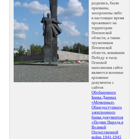
родились, были
призваны,
захоронены либо
в настоящее время
проживают на
территории
Пензенской
области, а также
труженикам
Пензенской
области, ковавшим
Победу в тылу.
Основой
наполнения сайта
являются военные
архивные
документы с
сайтов
Обобщенного
Банка Данных
«Мемориал»
,
Общедоступного
электронного
банка документов
«Подвиг Народа в
Великой
Отечественной
войне 1941-1945