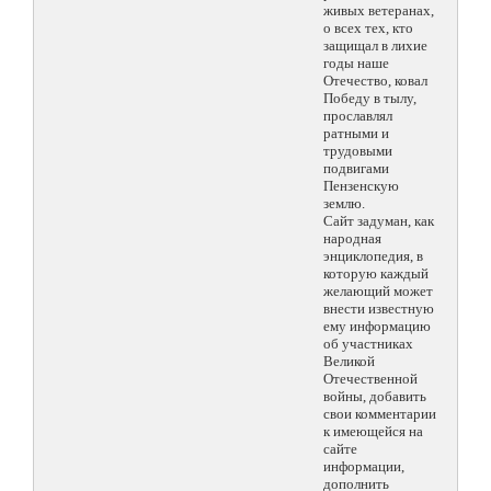
живых ветеранах,
о всех тех, кто
защищал в лихие
годы наше
Отечество, ковал
Победу в тылу,
прославлял
ратными и
трудовыми
подвигами
Пензенскую
землю.
Сайт задуман, как
народная
энциклопедия, в
которую каждый
желающий может
внести известную
ему информацию
об участниках
Великой
Отечественной
войны, добавить
свои комментарии
к имеющейся на
сайте
информации,
дополнить