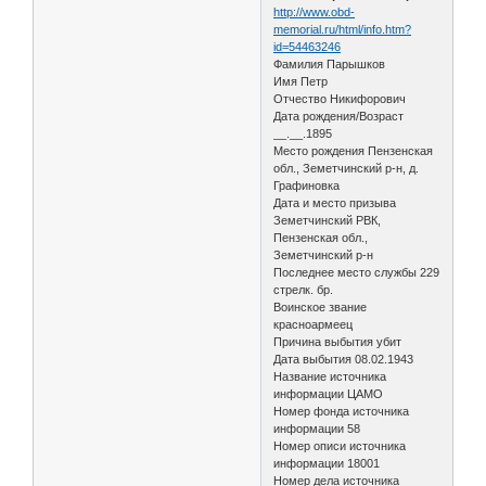
http://www.obd-
memorial.ru/html/info.htm?
id=54463246
Фамилия Парышков
Имя Петр
Отчество Никифорович
Дата рождения/Возраст
__.__.1895
Место рождения Пензенская
обл., Земетчинский р-н, д.
Графиновка
Дата и место призыва
Земетчинский РВК,
Пензенская обл.,
Земетчинский р-н
Последнее место службы 229
стрелк. бр.
Воинское звание
красноармеец
Причина выбытия убит
Дата выбытия 08.02.1943
Название источника
информации ЦАМО
Номер фонда источника
информации 58
Номер описи источника
информации 18001
Номер дела источника