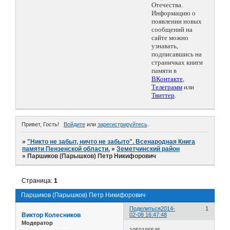
Отечества.
Информацию о
появлении новых
сообщений на
сайте можно
узнавать,
подписавшись на
страничках книги
памяти в
ВКонтакте
,
Телеграмм
или
Твиттер
.
Привет, Гость!
Войдите
или
зарегистрируйтесь
.
»
"Никто не забыт, ничто не забыто". Всенародная Книга
памяти Пензенской области.
»
Земетчинский район
»
Паршиков (Парышков) Петр Никифорович
Страница:
1
Паршиков (Парышков) Петр Никифорович
Поделиться
2014-
1
Виктор Колесников
02-08 16:47:48
Модератор
1050196545