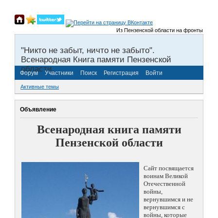
Из Пензенской области на фронты Великой
"Никто не забыт, ничто не забыто".
Всенародная Книга памяти Пензенской
области.
Форум
Участники
Поиск
Регистрация
Войти
Активные темы
Объявление
Всенародная книга памяти
Пензенской области
Сайт посвящается
воинам Великой
Отечественной
войны,
вернувшимся и не
вернувшимся с
войны, которые