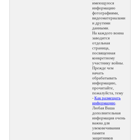
имеющуюся
информацию
фотографиями,
видеоматериалами
и другими
данными.
На каждого воина
заводится
отдельная
страница,
посвященная
конкретному
участнику войны.
Прежде чем
начать
обрабатывать
информацию,
прочитайте,
пожалуйста, тему
-
Как размещать
информацию
.
Любая Ваша
дополнительная
информация очень
важна для
увековечивания
памяти
защитников