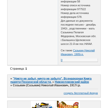
информации 58
Номер описи источника
информации 977522
Номер дела источника
информации 578.
Доп.данные из документа:
последнее письмо - декабрь
1942г., родственники - мать
Сазыкина Пелагея
Фёдоровна, Московская обл.
г.Балашиха Щелковское
шоссе 21-й км пос.НИАИ.
См.также
Сазыкин Николай
Иванович, 1905г.р.
0
Страница:
1
»
"Никто не забыт, ничто не забыто". Всенародная Книга
памяти Пензенской области.
»
Нижнеломовский район
»
Созыкин (Сазыкин) Николай Иванович, 1917г.р.
создать бесплатный форум