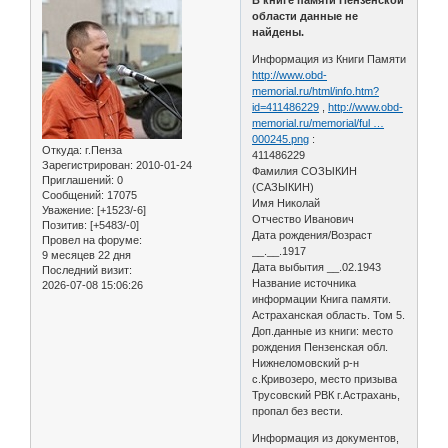
области данные не
найдены.
Информация из Книги Памяти
http://www.obd-
memorial.ru/html/info.htm?
id=411486229
,
http://www.obd-
memorial.ru/memorial/ful …
000245.png
:
Откуда:
г.Пенза
411486229
Зарегистрирован
: 2010-01-24
Фамилия СОЗЫКИН
Приглашений:
0
(САЗЫКИН)
Сообщений:
17075
Имя Николай
Уважение:
[+1523/-6]
Отчество Иванович
Позитив:
[+5483/-0]
Дата рождения/Возраст
Провел на форуме:
__.__.1917
9 месяцев 22 дня
Дата выбытия __.02.1943
Последний визит:
Название источника
2026-07-08 15:06:26
информации Книга памяти.
Астраханская область. Том 5.
Доп.данные из книги: место
рождения Пензенская обл.
Нижнеломовский р-н
с.Кривозеро, место призыва
Трусовский РВК г.Астрахань,
пропал без вести.
Информация из документов,