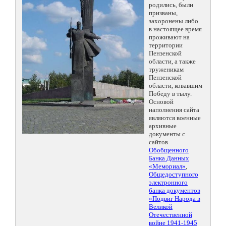
родились, были
призваны,
захоронены либо
в настоящее время
проживают на
территории
Пензенской
области, а также
труженикам
Пензенской
области, ковавшим
Победу в тылу.
Основой
наполнения сайта
являются военные
архивные
документы с
сайтов
Обобщенного
Банка Данных
«Мемориал»
,
Общедоступного
электронного
банка документов
«Подвиг Народа в
Великой
Отечественной
войне 1941-1945