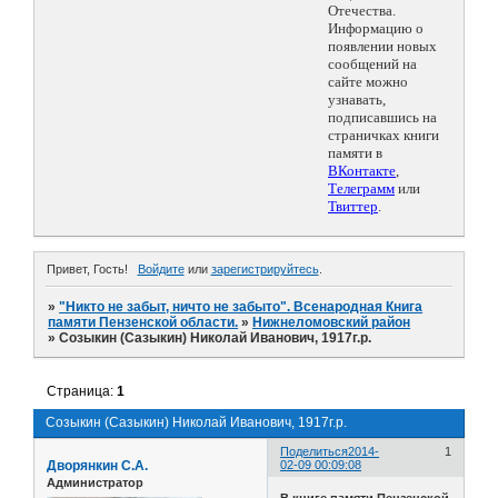
Отечества.
Информацию о
появлении новых
сообщений на
сайте можно
узнавать,
подписавшись на
страничках книги
памяти в
ВКонтакте
,
Телеграмм
или
Твиттер
.
Привет, Гость!
Войдите
или
зарегистрируйтесь
.
»
"Никто не забыт, ничто не забыто". Всенародная Книга
памяти Пензенской области.
»
Нижнеломовский район
»
Созыкин (Сазыкин) Николай Иванович, 1917г.р.
Страница:
1
Созыкин (Сазыкин) Николай Иванович, 1917г.р.
Поделиться
2014-
1
Дворянкин С.А.
02-09 00:09:08
Администратор
В книге памяти Пензенской