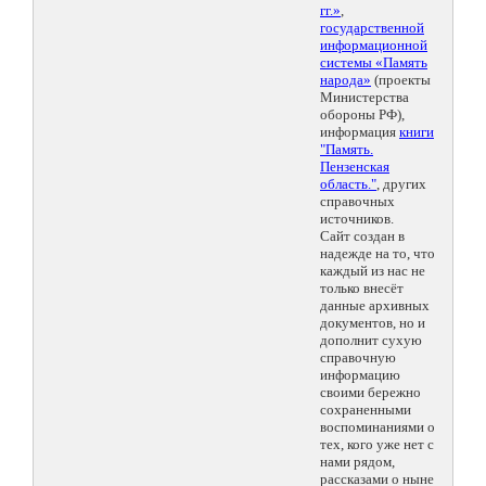
гг.»
,
государственной
информационной
системы «Память
народа»
(проекты
Министерства
обороны РФ),
информация
книги
"Память.
Пензенская
область."
, других
справочных
источников.
Сайт создан в
надежде на то, что
каждый из нас не
только внесёт
данные архивных
документов, но и
дополнит сухую
справочную
информацию
своими бережно
сохраненными
воспоминаниями о
тех, кого уже нет с
нами рядом,
рассказами о ныне