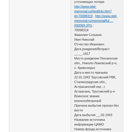
уточняющих потери
http://www.obd-
memorial.ru/html/info.htm?
id=70098319
,
http://www.obd-
memorial.ru/memorial/ful …
000069.JPG
:
70098319
Фамилия Созыкин
Имя Николай
Отчество Иванович
Дата рождения/Возраст
__.__.1917
Место рождения Пензенская
обл., Николо-Ломовский р-н,
с. Кривозерье
Дата и место призыва
22.01.1942 Трусовский РВК,
Сталинградская обл.,
Астраханский окр., г.
Астрахань, Трусовский р-н
Воинское звание
военнообязанный
Причина выбытия пропал без
вести
Дата выбытия __.02.1943
Название источника
информации ЦАМО
Номер фонда источника