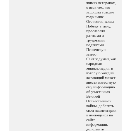
живых ветеранах,
о всех тех, кто
защищал в лихие
годы наше
Отечество, ковал
Победу в тылу,
прославлял
ратными и
трудовыми
подвигами
Пензенскую
землю.
Сайт задуман, как
народная
энциклопедия, в
которую каждый
желающий может
внести известную
ему информацию
об участниках
Великой
Отечественной
войны, добавить
свои комментарии
к имеющейся на
сайте
информации,
дополнить