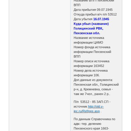
Название ВПП Пензенский
ВПП
Дата прибытия 09.07.1945
Откуда прибыл в/ч п/п 53512
Дата убытия
16.07.1945
Куда убыл (название)
Голицинский РВК,
Пензенская обл.
Название источника
информации ЦАМО
Номер фонда источника
информации Пензенский
ВПП
Номер описи источника
информации 163452
Номер дела источника
информации 106.
Доп.данные из документа:
Пензенская обл., Голицинский
р-н, д. Кремневка, семья -
там же 7чел., ранен 2 р..
П/п 53512 - 85 ЗАП.СП -
источник
http://old.v-
ipc.ru/Ref/pps.asp
.
По данным Справочника по
адм.-тер. делению
Пензенского края 1663-