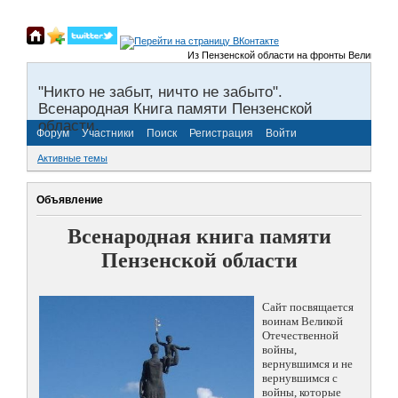
Из Пензенской области на фронты Великой Отече
"Никто не забыт, ничто не забыто".
Всенародная Книга памяти Пензенской
области.
Форум
Участники
Поиск
Регистрация
Войти
Активные темы
Объявление
Всенародная книга памяти
Пензенской области
Сайт посвящается
воинам Великой
Отечественной
войны,
вернувшимся и не
вернувшимся с
войны, которые