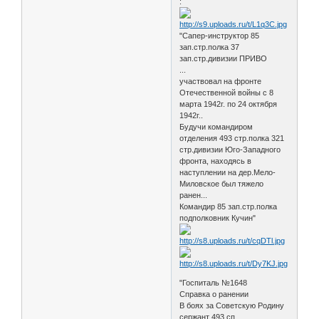
:
"Сапер-инструктор 85
зап.стр.полка 37
зап.стр.дивизии ПРИВО
...
участвовал на фронте
Отечественной войны с 8
марта 1942г. по 24 октября
1942г..
Будучи командиром
отделения 493 стр.полка 321
стр.дивизии Юго-Западного
фронта, находясь в
наступлении на дер.Мело-
Миловское был тяжело
ранен...
Командир 85 зап.стр.полка
подполковник Кучин"
"Госпиталь №1648
Справка о ранении
В боях за Советскую Родину
сержант 493 сп