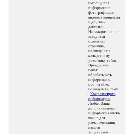
имеющуюся
информацию
фотографиями,
видеоматериалами
и другими
данными.
На каждого воина
заводится
отдельная
страница,
посвященная
конкретному
участнику войны.
Прежде чем
начать
обрабатывать
информацию,
прочитайте,
пожалуйста, тему
-
Как размещать
информацию
.
Любая Ваша
дополнительная
информация очень
важна для
увековечивания
памяти
защитников