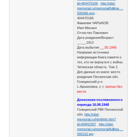
id=404470166
,
http://obd-
memorial.ru/memorial/fullima …
000466.png
:
404470166
Фамилия ЧАРЫКОВ
Имя Михаил
Отчество Павлович
Дата рождения/Возраст
__.__.1913
Дата выбытия __.
05.1945
Название источника
информации Книга памяти о
тех, кто не вернулся с войны.
Читинская область. Том 2.
Доп.данные из книги: место
рождения Пензенская обл.
Голицинский р-н
с.Аршиновка, с-т,
пропал без
вести.
Донесения послевоенного
периода 16.08.1948
Голицинский РВК Пензенской
обл.
http://obd-
memorial.ru/html/info.htm?
id=69942307
,
http://obd-
memorial.ru/memorial/fullima …
000152.jpg
: