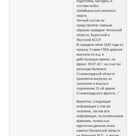
подготовку, находясь в
составе войск
Забайкальского военного
округа.
Личный состав ее
представляли главным
образом граждане Читинской
области, Бурятской и
Якутской АССР.
В середине июля 1942 года по
приказу Ставки ГККА дивизия
выехала по ж.д. в
действующую армию, на
фронт. 30.07.42 г. на участке
разъезда Калинино
Сталинградской области
произвела выгрузку из
эшелонов и вошла в
подчинение 21-ой армии
Сталинградского фронта..."
Вероятно, следующая
информация о том же
человеке, так как вся
информация, за исключением
фамилии, полностью
идентична данным книги
памяти Пензенской области
на Чарыкова М.П., а другие