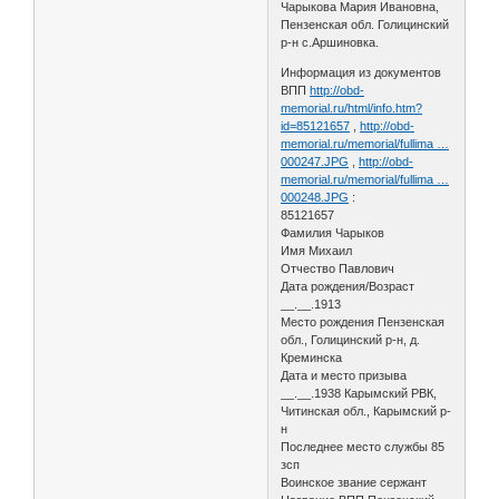
Чарыкова Мария Ивановна,
Пензенская обл. Голицинский
р-н с.Аршиновка.
Информация из документов
ВПП
http://obd-
memorial.ru/html/info.htm?
id=85121657
,
http://obd-
memorial.ru/memorial/fullima …
000247.JPG
,
http://obd-
memorial.ru/memorial/fullima …
000248.JPG
:
85121657
Фамилия Чарыков
Имя Михаил
Отчество Павлович
Дата рождения/Возраст
__.__.1913
Место рождения Пензенская
обл., Голицинский р-н, д.
Креминска
Дата и место призыва
__.__.1938 Карымский РВК,
Читинская обл., Карымский р-
н
Последнее место службы 85
зсп
Воинское звание сержант