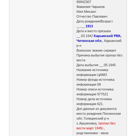
69942307
Фамилия Чарыков
Имя Михаил
Отчество Павлович
Дата рождения/Возраст
__.__.
1913
Дата и место призыва
__.03.1942
Карымский РВК,
Читинская обл.
, Карымский
р-н
Воинское звание сержант
Причина выбытия пропал без
вести
Дата выбытия __.05.1945
Название источника
информации ЦАМО
Номер фонда источника
информации 58
Номер описи источника
информации 977521
Номер дела источника
информации 621.
Доп.данные из документа:
место рождения Пензенская
обл. Голицинский р-н
с.Аршиновка,
пропал без
вести март 1945г.
,
родственники - жена