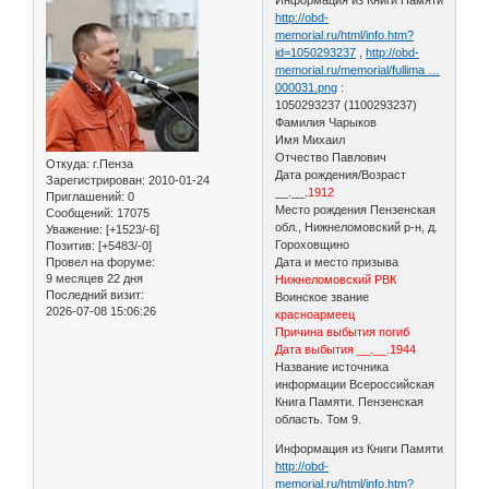
http://obd-
memorial.ru/html/info.htm?
id=1050293237
,
http://obd-
memorial.ru/memorial/fullima …
000031.png
:
1050293237 (1100293237)
Фамилия Чарыков
Имя Михаил
Отчество Павлович
Откуда:
г.Пенза
Дата рождения/Возраст
Зарегистрирован
: 2010-01-24
__.__.
1912
Приглашений:
0
Место рождения Пензенская
Сообщений:
17075
обл., Нижнеломовский р-н, д.
Уважение:
[+1523/-6]
Гороховщино
Позитив:
[+5483/-0]
Провел на форуме:
Дата и место призыва
9 месяцев 22 дня
Нижнеломовский РВК
Последний визит:
Воинское звание
2026-07-08 15:06:26
красноармеец
Причина выбытия погиб
Дата выбытия __.__.1944
Название источника
информации Всероссийская
Книга Памяти. Пензенская
область. Том 9.
Информация из Книги Памяти
http://obd-
memorial.ru/html/info.htm?