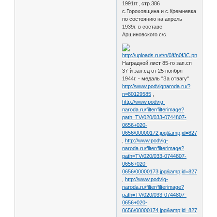
1991гг., стр.386
с.Гороховщина и с.Кремневка
по состоянию на апрель
1939г. в составе
Аршиновского с/с.
Наградной лист 85-го зап.сп
37-й зап.сд от 25 ноября
1944г. - медаль "За отвагу"
http://www.podvignaroda.ru/?
n=80129585
,
http://www.podvig-
naroda.ru/filter/filterimage?
path=TV/020/033-0744807-
0656+020-
0656/00000172.jpg&amp;id=82738683&
,
http://www.podvig-
naroda.ru/filter/filterimage?
path=TV/020/033-0744807-
0656+020-
0656/00000173.jpg&amp;id=82738684&
,
http://www.podvig-
naroda.ru/filter/filterimage?
path=TV/020/033-0744807-
0656+020-
0656/00000174.jpg&amp;id=82738685&