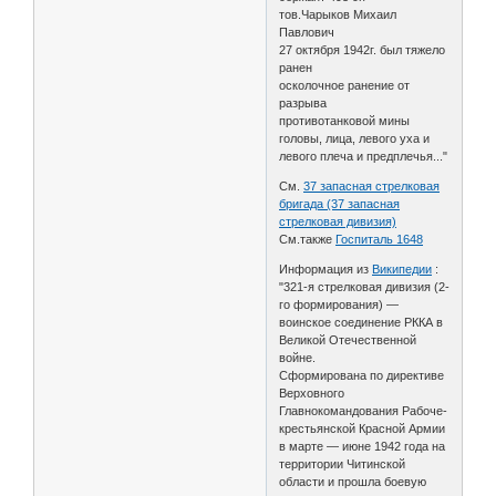
тов.Чарыков Михаил
Павлович
27 октября 1942г. был тяжело
ранен
осколочное ранение от
разрыва
противотанковой мины
головы, лица, левого уха и
левого плеча и предплечья..."
См.
37 запасная стрелковая
бригада (37 запасная
стрелковая дивизия)
См.также
Госпиталь 1648
Информация из
Википедии
:
"321-я стрелковая дивизия (2-
го формирования) —
воинское соединение РККА в
Великой Отечественной
войне.
Сформирована по директиве
Верховного
Главнокомандования Рабоче-
крестьянской Красной Армии
в марте — июне 1942 года на
территории Читинской
области и прошла боевую