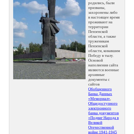
родились, были
призваны,
захоронены либо
в настоящее время
проживают на
территории
Пензенской
области, а также
труженикам
Пензенской
области, ковавшим
Победу в тылу.
Основой
наполнения сайта
являются военные
архивные
документы с
сайтов
Обобщенного
Банка Данных
«Мемориал»
,
Общедоступного
электронного
банка документов
«Подвиг Народа в
Великой
Отечественной
войне 1941-1945