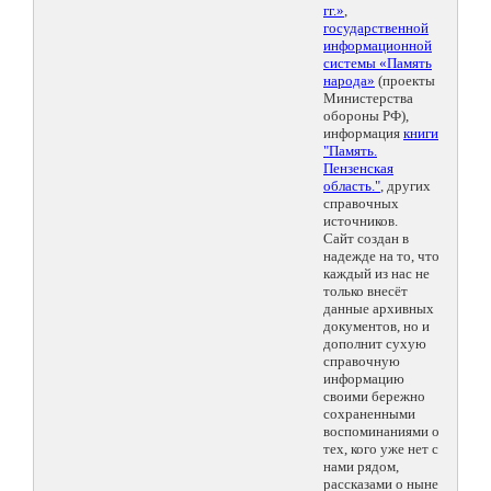
гг.»
,
государственной
информационной
системы «Память
народа»
(проекты
Министерства
обороны РФ),
информация
книги
"Память.
Пензенская
область."
, других
справочных
источников.
Сайт создан в
надежде на то, что
каждый из нас не
только внесёт
данные архивных
документов, но и
дополнит сухую
справочную
информацию
своими бережно
сохраненными
воспоминаниями о
тех, кого уже нет с
нами рядом,
рассказами о ныне