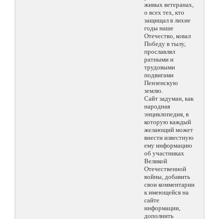
живых ветеранах,
о всех тех, кто
защищал в лихие
годы наше
Отечество, ковал
Победу в тылу,
прославлял
ратными и
трудовыми
подвигами
Пензенскую
землю.
Сайт задуман, как
народная
энциклопедия, в
которую каждый
желающий может
внести известную
ему информацию
об участниках
Великой
Отечественной
войны, добавить
свои комментарии
к имеющейся на
сайте
информации,
дополнить