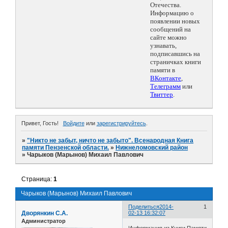
Отечества.
Информацию о
появлении новых
сообщений на
сайте можно
узнавать,
подписавшись на
страничках книги
памяти в
ВКонтакте
,
Телеграмм
или
Твиттер
.
Привет, Гость!
Войдите
или
зарегистрируйтесь
.
»
"Никто не забыт, ничто не забыто". Всенародная Книга
памяти Пензенской области.
»
Нижнеломовский район
»
Чарыков (Марынов) Михаил Павлович
Страница:
1
Чарыков (Марынов) Михаил Павлович
Поделиться
2014-
1
Дворянкин С.А.
02-13 16:32:07
Администратор
Информация из Книги Памяти