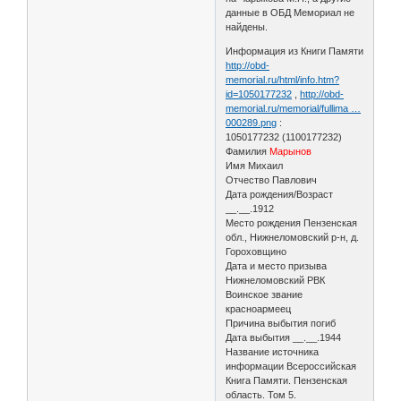
данные в ОБД Мемориал не
найдены.
Информация из Книги Памяти
http://obd-
memorial.ru/html/info.htm?
id=1050177232
,
http://obd-
memorial.ru/memorial/fullima …
000289.png
:
1050177232 (1100177232)
Фамилия
Марынов
Имя Михаил
Отчество Павлович
Дата рождения/Возраст
__.__.1912
Место рождения Пензенская
обл., Нижнеломовский р-н, д.
Гороховщино
Дата и место призыва
Нижнеломовский РВК
Воинское звание
красноармеец
Причина выбытия погиб
Дата выбытия __.__.1944
Название источника
информации Всероссийская
Книга Памяти. Пензенская
область. Том 5.