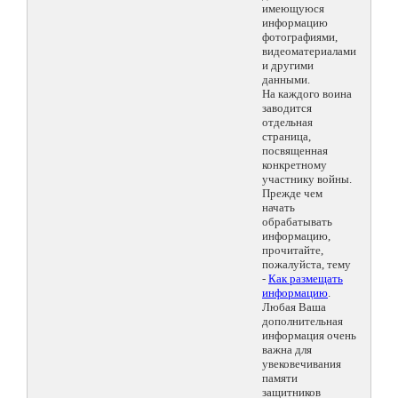
имеющуюся
информацию
фотографиями,
видеоматериалами
и другими
данными.
На каждого воина
заводится
отдельная
страница,
посвященная
конкретному
участнику войны.
Прежде чем
начать
обрабатывать
информацию,
прочитайте,
пожалуйста, тему
-
Как размещать
информацию
.
Любая Ваша
дополнительная
информация очень
важна для
увековечивания
памяти
защитников