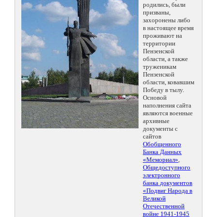
родились, были
призваны,
захоронены либо
в настоящее время
проживают на
территории
Пензенской
области, а также
труженикам
Пензенской
области, ковавшим
Победу в тылу.
Основой
наполнения сайта
являются военные
архивные
документы с
сайтов
Обобщенного
Банка Данных
«Мемориал»
,
Общедоступного
электронного
банка документов
«Подвиг Народа в
Великой
Отечественной
войне 1941-1945