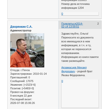
Номер дела источника
информации 1204
0
Поделиться
2014-
2
Дворянкин С.А.
02-14 13:59:51
Администратор
Здравствуйте, Ольга!
Переносите из документа
всю имеющуюся в нем
информацию, в т.ч. и ту,
которая не переносится
копированием.
Информацию из книги памяти
также размещайте.
Арзамасцев Михаил
Откуда:
г.Пенза
Федорович
- родной брат
Зарегистрирован
: 2010-01-24
Якова Фёдоровича.
Приглашений:
0
Сообщений:
17075
0
Уважение:
[+1523/-6]
Позитив:
[+5483/-0]
Провел на форуме:
9 месяцев 22 дня
Последний визит:
2026-07-08 15:06:26