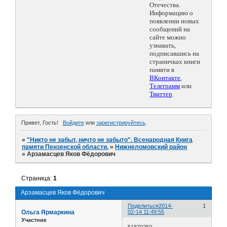
Отечества.
Информацию о
появлении новых
сообщений на
сайте можно
узнавать,
подписавшись на
страничках книги
памяти в
ВКонтакте
,
Телеграмм
или
Твиттер
.
Привет, Гость!
Войдите
или
зарегистрируйтесь
.
»
"Никто не забыт, ничто не забыто". Всенародная Книга
памяти Пензенской области.
»
Нижнеломовский район
»
Арзамасцев Яков Фёдорович
Страница:
1
Арзамасцев Яков Фёдорович
Поделиться
2014-
1
Ольга Ярмаркина
02-14 11:49:55
Участник
51879250