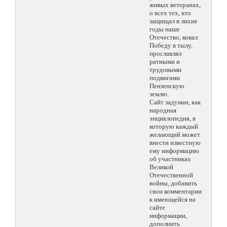
живых ветеранах,
о всех тех, кто
защищал в лихие
годы наше
Отечество, ковал
Победу в тылу,
прославлял
ратными и
трудовыми
подвигами
Пензенскую
землю.
Сайт задуман, как
народная
энциклопедия, в
которую каждый
желающий может
внести известную
ему информацию
об участниках
Великой
Отечественной
войны, добавить
свои комментарии
к имеющейся на
сайте
информации,
дополнить