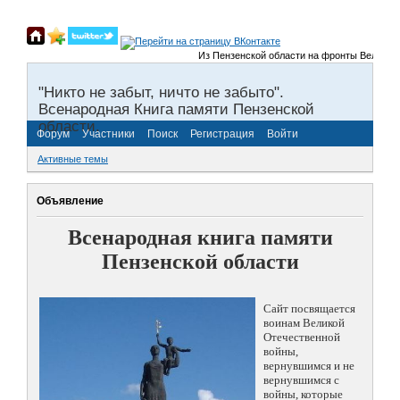
Из Пензенской области на фронты Великой От
"Никто не забыт, ничто не забыто".
Всенародная Книга памяти Пензенской
области.
Форум
Участники
Поиск
Регистрация
Войти
Активные темы
Объявление
Всенародная книга памяти
Пензенской области
Сайт посвящается
воинам Великой
Отечественной
войны,
вернувшимся и не
вернувшимся с
войны, которые