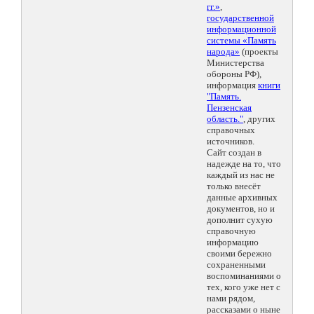
гг.»
,
государственной
информационной
системы «Память
народа»
(проекты
Министерства
обороны РФ),
информация
книги
"Память.
Пензенская
область."
, других
справочных
источников.
Сайт создан в
надежде на то, что
каждый из нас не
только внесёт
данные архивных
документов, но и
дополнит сухую
справочную
информацию
своими бережно
сохраненными
воспоминаниями о
тех, кого уже нет с
нами рядом,
рассказами о ныне