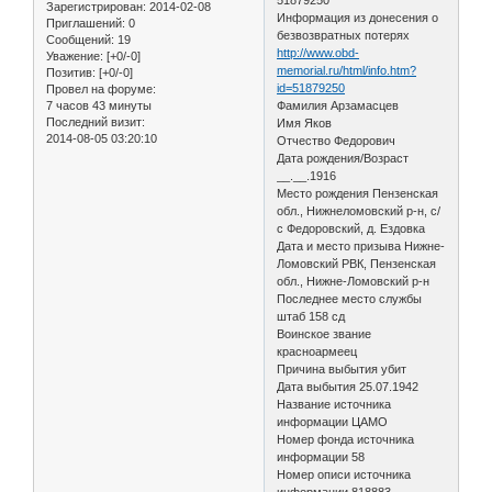
Зарегистрирован
: 2014-02-08
Информация из донесения о
Приглашений:
0
безвозвратных потерях
Сообщений:
19
http://www.obd-
Уважение:
[+0/-0]
memorial.ru/html/info.htm?
Позитив:
[+0/-0]
id=51879250
Провел на форуме:
7 часов 43 минуты
Фамилия Арзамасцев
Последний визит:
Имя Яков
2014-08-05 03:20:10
Отчество Федорович
Дата рождения/Возраст
__.__.1916
Место рождения Пензенская
обл., Нижнеломовский р-н, с/
с Федоровский, д. Ездовка
Дата и место призыва Нижне-
Ломовский РВК, Пензенская
обл., Нижне-Ломовский р-н
Последнее место службы
штаб 158 сд
Воинское звание
красноармеец
Причина выбытия убит
Дата выбытия 25.07.1942
Название источника
информации ЦАМО
Номер фонда источника
информации 58
Номер описи источника
информации 818883