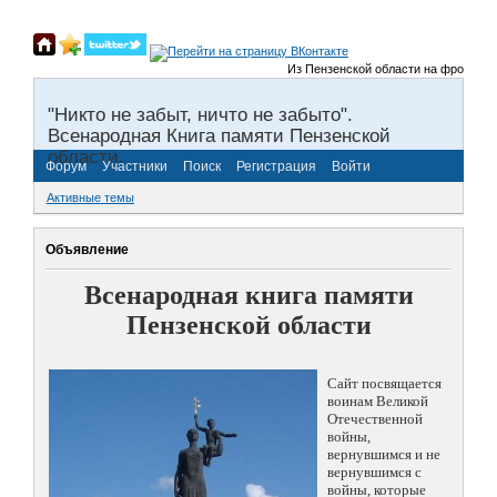
Из Пензенской области на фронты Вел
"Никто не забыт, ничто не забыто".
Всенародная Книга памяти Пензенской
области.
Форум
Участники
Поиск
Регистрация
Войти
Активные темы
Объявление
Всенародная книга памяти
Пензенской области
Сайт посвящается
воинам Великой
Отечественной
войны,
вернувшимся и не
вернувшимся с
войны, которые