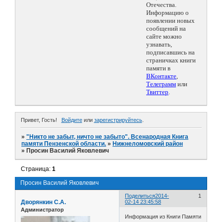
Отечества.
Информацию о
появлении новых
сообщений на
сайте можно
узнавать,
подписавшись на
страничках книги
памяти в
ВКонтакте
,
Телеграмм
или
Твиттер
.
Привет, Гость!
Войдите
или
зарегистрируйтесь
.
»
"Никто не забыт, ничто не забыто". Всенародная Книга
памяти Пензенской области.
»
Нижнеломовский район
»
Просин Василий Яковлевич
Страница:
1
Просин Василий Яковлевич
Поделиться
2014-
1
Дворянкин С.А.
02-14 23:45:58
Администратор
Информация из Книги Памяти