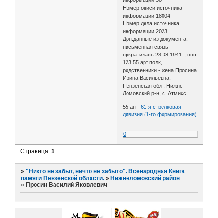
Номер описи источника
информации 18004
Номер дела источника
информации 2023.
Доп.данные из документа:
письменная связь
пркратилась 23.08.1941г., ппс
123 55 арт.полк,
родственники - жена Просина
Ирина Васильевна,
Пензенская обл., Нижне-
Ломовский р-н, с. Атмисс .
55 ап -
61-я стрелковая
дивизия (1-го формирования)
.
0
Страница:
1
»
"Никто не забыт, ничто не забыто". Всенародная Книга
памяти Пензенской области.
»
Нижнеломовский район
»
Просин Василий Яковлевич