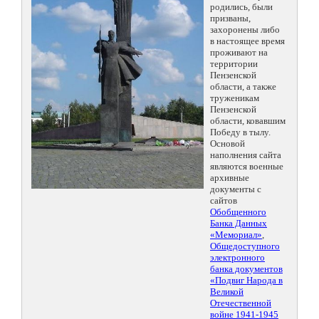
родились, были
призваны,
захоронены либо
в настоящее время
проживают на
территории
Пензенской
области, а также
труженикам
Пензенской
области, ковавшим
Победу в тылу.
Основой
наполнения сайта
являются военные
архивные
документы с
сайтов
Обобщенного
Банка Данных
«Мемориал»
,
Общедоступного
электронного
банка документов
«Подвиг Народа в
Великой
Отечественной
войне 1941-1945