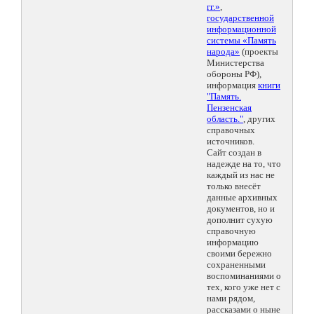
гг.»
,
государственной
информационной
системы «Память
народа»
(проекты
Министерства
обороны РФ),
информация
книги
"Память.
Пензенская
область."
, других
справочных
источников.
Сайт создан в
надежде на то, что
каждый из нас не
только внесёт
данные архивных
документов, но и
дополнит сухую
справочную
информацию
своими бережно
сохраненными
воспоминаниями о
тех, кого уже нет с
нами рядом,
рассказами о ныне