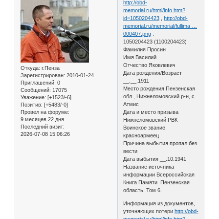
http://obd-
memorial.ru/html/info.htm?
id=1050204423
,
http://obd-
memorial.ru/memorial/fullima …
000407.png
:
1050204423 (1100204423)
Фамилия Просин
Имя Василий
Отчество Яковлевич
Откуда:
г.Пенза
Дата рождения/Возраст
Зарегистрирован
: 2010-01-24
__.__.1911
Приглашений:
0
Место рождения Пензенская
Сообщений:
17075
обл., Нижнеломовский р-н, с.
Уважение:
[+1523/-6]
Атмис
Позитив:
[+5483/-0]
Провел на форуме:
Дата и место призыва
9 месяцев 22 дня
Нижнеломовский РВК
Последний визит:
Воинское звание
2026-07-08 15:06:26
красноармеец
Причина выбытия пропал без
вести
Дата выбытия __.10.1941
Название источника
информации Всероссийская
Книга Памяти. Пензенская
область. Том 6.
Информация из документов,
уточняющих потери
http://obd-
memorial.ru/html/info.htm?