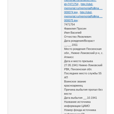
id=7471754
,
http://obd-
memorial.ru/memorial/fullima …
000074.jpg
,
http://obd-
memorial.ru/memorial/fullima …
000075.jpg
:
7471754
Фамилия Просин
Имя Василий
Отчество Яковлевич
Дата рождения/Возраст
__.__.1911
Место рождения Пензенская
обл., Нижне-Ломовский р-н, с.
Атмисс
Дата и место призыва
27.05.1941 Нижне-Ломовский
РВК, Пензенская обл.
Последнее место службы 55
АП
Воинское звание
красноармеец
Причина выбытия пропал без
вести
Дата выбытия __.10.1941
Название источника
информации ЦАМО
Номер фонда источника
информации 58