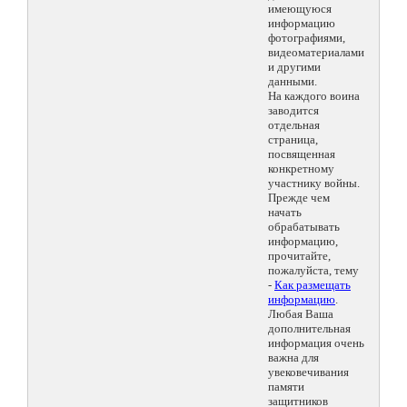
имеющуюся
информацию
фотографиями,
видеоматериалами
и другими
данными.
На каждого воина
заводится
отдельная
страница,
посвященная
конкретному
участнику войны.
Прежде чем
начать
обрабатывать
информацию,
прочитайте,
пожалуйста, тему
-
Как размещать
информацию
.
Любая Ваша
дополнительная
информация очень
важна для
увековечивания
памяти
защитников