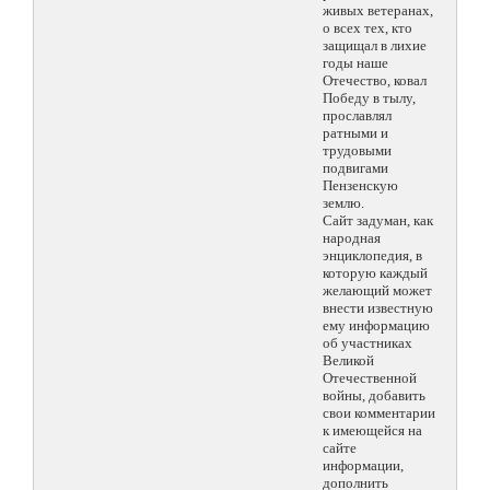
живых ветеранах,
о всех тех, кто
защищал в лихие
годы наше
Отечество, ковал
Победу в тылу,
прославлял
ратными и
трудовыми
подвигами
Пензенскую
землю.
Сайт задуман, как
народная
энциклопедия, в
которую каждый
желающий может
внести известную
ему информацию
об участниках
Великой
Отечественной
войны, добавить
свои комментарии
к имеющейся на
сайте
информации,
дополнить