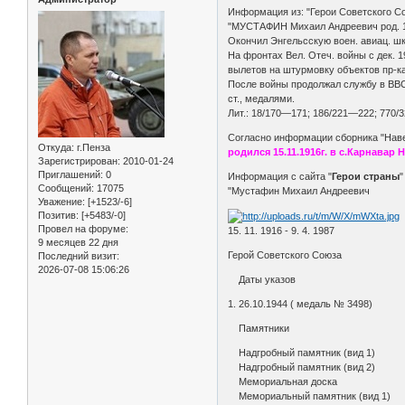
Информация из: "Герои Советского Со
"МУСТАФИН Михаил Андреевич род. 1
Окончил Энгельсскую воен. авиац. шк
На фронтах Вел. Отеч. войны с дек. 19
вылетов на штурмовку объектов пр-ка,
После войны продолжал службу в ВВС.
ст., медалями.
Лит.: 18/170—171; 186/221—222; 770/
Согласно информации сборника "Навеч
Откуда:
г.Пенза
родился 15.11.1916г. в с.Карнавар
Зарегистрирован
: 2010-01-24
Приглашений:
0
Информация с сайта "
Герои страны
Сообщений:
17075
"Мустафин Михаил Андреевич
Уважение:
[+1523/-6]
Позитив:
[+5483/-0]
Провел на форуме:
15. 11. 1916 - 9. 4. 1987
9 месяцев 22 дня
Герой Советского Союза
Последний визит:
2026-07-08 15:06:26
Даты указов
1. 26.10.1944 ( медаль № 3498)
Памятники
Надгробный памятник (вид 1)
Надгробный памятник (вид 2)
Мемориальная доска
Мемориальный памятник (вид 1)