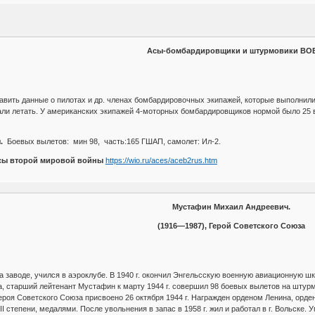
Асы-бомбардировщики и штурмовики ВО
тавить данные о пилотах и др. членах бомбардировочных экипажей, которые выполнил
ли летать. У американских экипажей 4-моторных бомбардировщиков нормой было 25 в
.
Боевых вылетов: мин 98, часть:165 ГШАП, самолет: Ил-2.
асы второй мировой войны
https://wio.ru/aces/aceb2rus.htm
Мустафин Михаил Андреевич.
(1916—1987), Герой Советского Союза
на заводе, учился в аэроклубе. В 1940 г. окончил Энгельсскую военную авиационную шк
, старший лейтенант Мустафин к марту 1944 г. совершил 98 боевых вылетов на штурм
Героя Советского Союза присвоено 26 октября 1944 г. Награжден орденом Ленина, орд
 степени, медалями. После увольнения в запас в 1958 г. жил и работал в г. Вольске. У