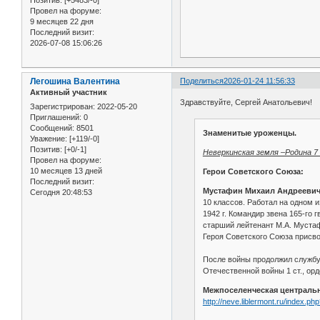
Провел на форуме:
9 месяцев 22 дня
Последний визит:
2026-07-08 15:06:26
Легошина Валентина
Поделиться
2026-01-24 11:56:33
Активный участник
Здравствуйте, Сергей Анатольевич!
Зарегистрирован
: 2022-05-20
Приглашений:
0
Сообщений:
8501
Знаменитые уроженцы.
Уважение:
[+119/-0]
Позитив:
[+0/-1]
Неверкинская земля –Родина 7
Провел на форуме:
10 месяцев 13 дней
Герои Советского Союза:
Последний визит:
Мустафин Михаил Андреевич
Сегодня 20:48:53
10 классов. Работал на одном 
1942 г. Командир звена 165-го
старший лейтенант М.А. Мустаф
Героя Советского Союза присвое
После войны продолжил службу 
Отечественной войны 1 ст., ор
Межпоселенческая центральн
http://neve.liblermont.ru/index.