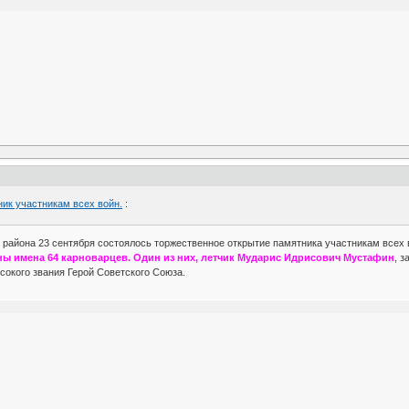
ник участникам всех войн.
:
 района 23 сентября состоялось торжественное открытие памятника участникам всех в
ны имена 64 карноварцев. Один из них, летчик Мударис Идрисович Мустафин
, 
сокого звания Герой Советского Союза.