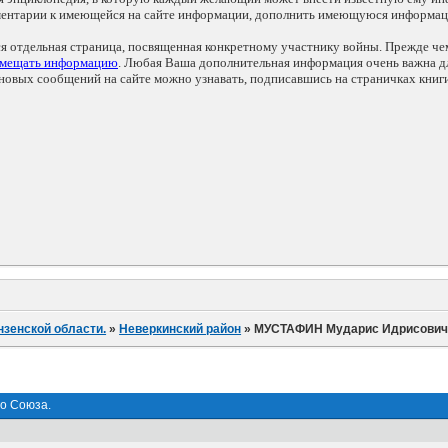
мментарии к имеющейся на сайте информации, дополнить имеющуюся информа
ся отдельная страница, посвященная конкретному участнику войны. Прежде ч
змещать информацию
. Любая Ваша дополнительная информация очень важна дл
овых сообщений на сайте можно узнавать, подписавшись на страничках книг
нзенской области.
»
Неверкинский район
»
МУСТАФИН Мударис Идрисович (
о Союза.