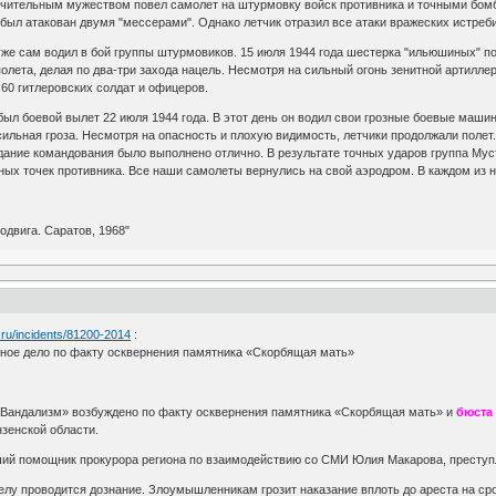
ючительным мужеством повел самолет на штурмовку войск противника и точными бо
был атакован двумя "мессерами". Однако летчик отразил все атаки вражеских истреб
же сам водил в бой группы штурмовиков. 15 июля 1944 года шестерка "ильюшиных" по
лета, делая по два-три захода нацель. Несмотря на сильный огонь зенитной артиллери
 60 гитлеровских солдат и офицеров.
л боевой вылет 22 июля 1944 года. В этот день он водил свои грозные боевые машин
сильная гроза. Несмотря на опасность и плохую видимость, летчики продолжали поле
дание командования было выполнено отлично. В результате точных ударов группа Мус
ных точек противника. Все наши самолеты вернулись на свой аэродром. В каждом из н
двига. Саратов, 1968"
.ru/incidents/81200-2014
:
вное дело по факту осквернения памятника «Скорбящая мать»
Ф «Вандализм» возбуждено по факту осквернения памятника «Скорбящая мать» и
бюста
зенской области.
й помощник прокурора региона по взаимодействию со СМИ Юлия Макарова, преступле
лу проводится дознание. Злоумышленникам грозит наказание вплоть до ареста на сро