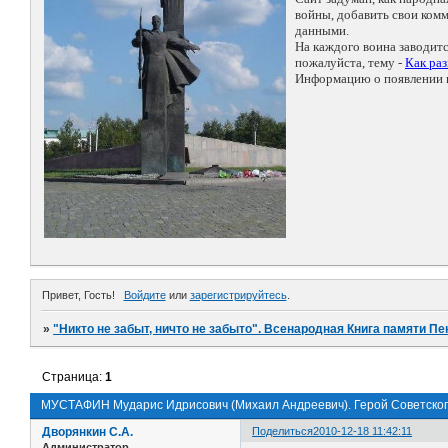
войны, добавить свои ко
данными.
На каждого воина заводит
пожалуйста, тему -
Как ра
Информацию о появлении н
Привет, Гость!
Войдите
или
зарегистрируйтесь
.
»
"Никто не забыт, ничто не забыто". Всенародная Книга памяти Пе
Страница:
1
МУСТАФИН Мударис Идрисович (Михаил Андреевич). Герой Советског
Дворянкин С.А.
Поделиться
2010-12-18 11:42:11
Администратор