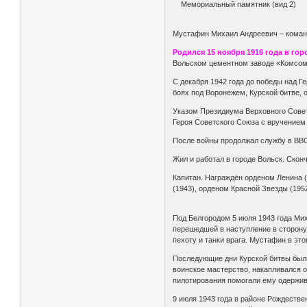
Мемориальный памятник (вид 2)
Мустафин Михаил Андреевич – команд
Родился 15 ноября 1916 года в го
Вольском цементном заводе «Комсомо
С декабря 1942 года до победы над 
боях под Воронежем, Курской битве,
Указом Президиума Верховного Совет
Героя Советского Союза с вручением
После войны продолжал службу в ВВС.
Жил и работал в городе Вольск. Скон
Капитан. Награждён орденом Ленина (
(1943), орденом Красной Звезды (195
Под Белгородом 5 июля 1943 года Мих
перешедшей в наступление в сторону
пехоту и танки врага. Мустафин в эт
Последующие дни Курской битвы были
воинское мастерство, накапливался о
пилотирования помогали ему одержив
9 июля 1943 года в районе Рождеств