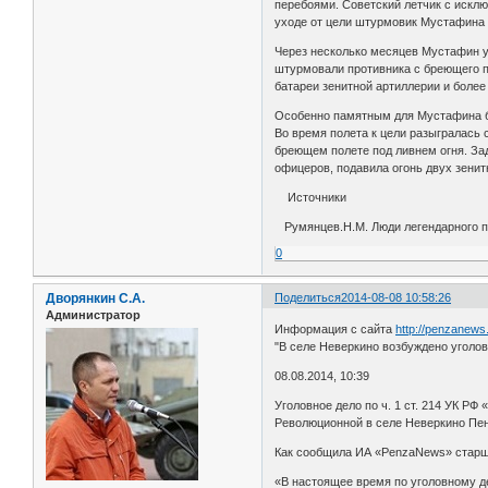
перебоями. Советский летчик с искл
уходе от цели штурмовик Мустафина 
Через несколько месяцев Мустафин у
штурмовали противника с бреющего по
батареи зенитной артиллерии и более
Особенно памятным для Мустафина бы
Во время полета к цели разыгралась 
бреющем полете под ливнем огня. За
офицеров, подавила огонь двух зенит
Источники
Румянцев.Н.М. Люди легендарного по
0
Дворянкин С.А.
Поделиться
2014-08-08 10:58:26
Администратор
Информация с сайта
http://penzanews
"В селе Неверкино возбуждено уголо
08.08.2014, 10:39
Уголовное дело по ч. 1 ст. 214 УК Р
Революционной в селе Неверкино Пен
Как сообщила ИА «PenzaNews» старши
«В настоящее время по уголовному де