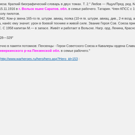
юза: Краткий биографический словарь в двух томах. Т. 2." Любов — Ящук/Пред. ред. Ко
5.11.1916 в
г. Вольск ныне Саратов. обл.
в семье рабочего. Татарин. Член КПСС с 19
олу пилотов.
42. Ком-р звена 165-го гв. штурм. авиац. полка (10-я гв. штурм. авиац. див., 2-я возд.
 нанёс ему значит. урон в боевой технике и живой силе. Звание Героя Сов. Союза при
 С 1958 капитан М.— в запасе. Живёт и работает в Вольске. Нагр. орд. Ленина, Красно
328—329"
но в памяти потомков: Пензенцы - Герои Советского Союза и Кавалеры ордена Славы 
 Неверкинского р-на Пензенской обл.
в семье рабочего."
"
http://www.warheroes.ru/hero/hero.asp?Hero_id=153
: