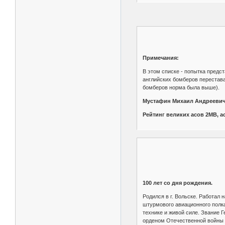
Примечания:
В этом списке - попытка предс
английских бомберов перестава
бомберов норма была выше).
Мустафин Михаил Андреевич
Рейтинг великих асов 2МВ, 
100 лет со дня рождения.
Родился в г. Вольске. Работал 
штурмового авиационного полка
технике и живой силе. Звание 
орденом Отечественной войны II