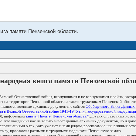
нига памяти Пензенской области.
народная книга памяти Пензенской обл
Великой Отечественной войны, вернувшимся и не вернувшимся с войны, котор
т на территории Пензенской области, а также труженикам Пензенской области
 являются военные архивные документы с сайтов
Обобщенного Банка Данных
а в Великой Отечественной войне 1941-1945 гг.»
,
государственной информаци
), информация
книги "Память. Пензенская область."
, других справочных источ
 то, что каждый из нас не только внесёт данные архивных документов, но и 
оминаниями о тех, кого уже нет с нами рядом, рассказами о ныне живых ветер
в тылу, прославлял ратными и трудовыми подвигами Пензенскую землю.
ая энциклопедия, в которую каждый желающий может внести известную ему и