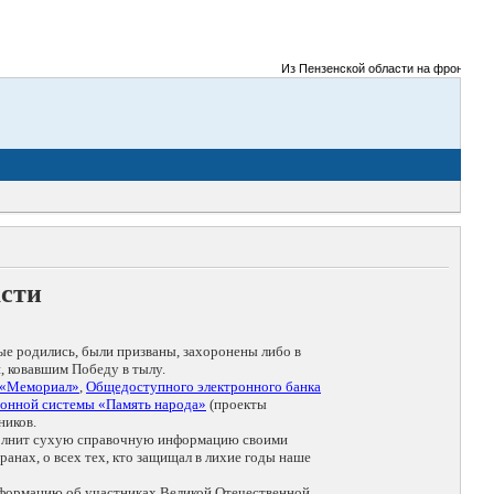
Из Пензенской области на фронты Великой
асти
ые родились, были призваны, захоронены либо в
, ковавшим Победу в тылу.
 «Мемориал»
,
Общедоступного электронного банка
онной системы «Память народа»
(проекты
ников.
дополнит сухую справочную информацию своими
анах, о всех тех, кто защищал в лихие годы наше
нформацию об участниках Великой Отечественной