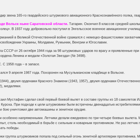
ир звена 165-го гвардейского штурмового авиационного Краснознамённого полка, гва
роде Вольск ныне Саратовской области.
Татарин. Окончил 8 классов средней школы
лец». В 1937 году добровольно поступил в Энгельсское военное авиационное училище
Германией в Великой Отечественной войне сражался с немецко-фашистскими захватчик
 освобождении Украины, Молдавии, Румынии, Венгрии и Югославии.
а СССР от 26 октября 1944 года за 98 штурмовых ударов по врагу и проявленные пр
 ордена Ленина и медали «Золотая Звезда» (№ 3498).
 С 1958 года – в запасе.
чался 9 апреля 1987 года. Похоронен на Мусульманском кладбище в Вольске.
1944), двумя орденами Красного Знамени (1943, 1957), двумя орденами Отечественной
2), медалями.
аил Мустафин сделал свой первый боевой вылет в составе группы из 18 самолетов Ил
 Курска. При подходе к цели штурмовики были встречены двенадцатью истребителям
ом бою уничтожил две автомашины и зенитное орудие.
 особенно напряженными. Летчики делали ежедневно по три-четыре боевых вылета. М
пыт, столь необходимый в борьбе с сильным и коварным противником. Не раз летчик п
ать победы.
енки группа штурмовиков попала под сильный огонь зенитной артиллерии противника.