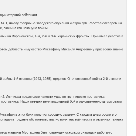
рдии старший лейтенант.
 № 1, школу фабрично-заводского обучения и аэроклуб. Работал слесарем на
, окончил его накануне войны.
ами на Воронежском, 1-м, 2-м и 3-м Украинских фронтах. Принимал участие в
и этом доблесть и мужество Мустафину Михаилу Андреевичу присвоено звание
 войны 1-й степени (1943, 1985), орденом Отечественной войны 2-й степени
-2. Летчикам предстояло нанести удар по группировке противника,
и противника. Наши летчики вели воздушный бой и одновременно штурмовали
устафин в этих боях получил хорошую закалку. С каждым днем росло его
опадал в трудные обстоятельства, но воля, настойчивость и отличная техника
 Мотор машины Мустафина был поврежден осколком снаряда и работал с