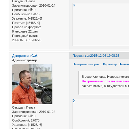
Откуда:
г.Пенза
0
Зарегистрирован
: 2010-01-24
Приглашений:
0
Сообщений:
17075
Уважение:
[+1523/-6]
Позитив:
[+5483/-0]
Провел на форуме:
9 месяцев 22 дня
Последний визит:
2026-07-08 15:06:26
Дворянкин С.А.
Поделиться
2015-12-08 19:08:15
Администратор
Неверкинский р-н с. Карновар. Памят
В селе Карновар Неверкинского
На гранитных плитах высече
захватчиками, был удостоен вы
0
Откуда:
г.Пенза
Зарегистрирован
: 2010-01-24
Приглашений:
0
Сообщений:
17075
Уважение:
[+1523/-6]
Позитив:
[+5483/-0]