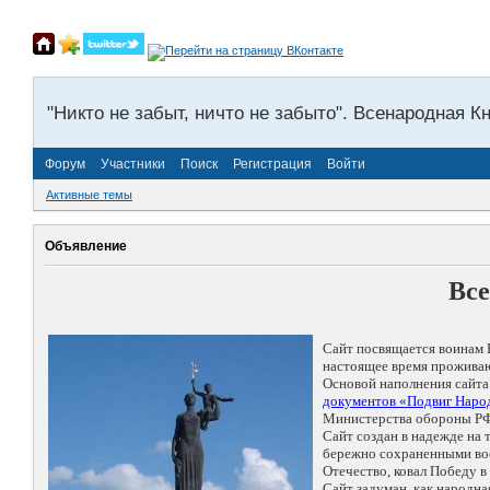
"Никто не забыт, ничто не забыто". Всенародная К
Форум
Участники
Поиск
Регистрация
Войти
Активные темы
Объявление
Все
Сайт посвящается воинам 
настоящее время проживаю
Основой наполнения сайта
документов «Подвиг Народ
Министерства обороны РФ
Сайт создан в надежде на
бережно сохраненными восп
Отечество, ковал Победу 
Сайт задуман, как народн