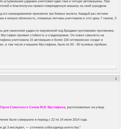
мбо-штурмовыми ударами уничтожил один танк и четыре автомашины. При
ителей и благополучно привел поврежденную машину на свой аэродром.
д его командованием произвела три боевых вылета. Каждый раз летчики
и и низкую облачность, отважные летчики уничтожили в этот день 7 танков, 3
ы для нанесения удара по окруженной под Бродами группировке противника.
т. Мустафин проявил стойкость и хладнокровие. Он повел самолеты на
тафина уничтожила 15 автомашин и более 150 гитлеровских солдат и
их, в том числе и машине Мустафина, было по 50 - 60 пулевых пробоин.
2
 Героя Советского Союза М.И. Мустафина
, расположенных на улице
ние было совершено в период с 22 по 24 июля 2014 года.
к до 3 месяцев», — уточнила собеседница агентства."