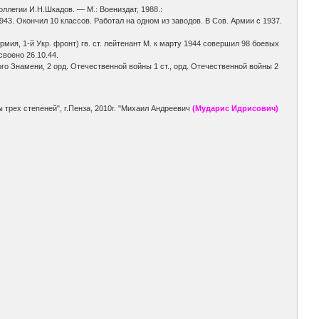
ллегии И.Н.Шкадов. — М.: Воениздат, 1988.:
43. Окончил 10 классов. Работал на одном из заводов. В Сов. Армии с 1937.
 армия, 1-й Укр. фронт) гв. ст. лейтенант М. к марту 1944 совершил 98 боевых
своено 26.10.44.
го Знамени, 2 орд. Отечественной войны 1 ст., орд. Отечественной войны 2
трех степеней", г.Пенза, 2010г. "Михаил Андреевич
(Мударис Идрисович)