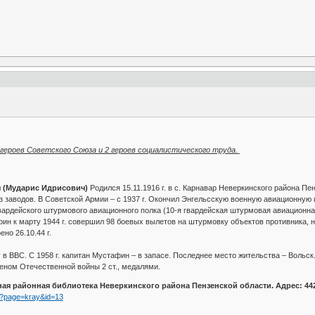
 героев Советского Союза и 2 героев социалистического труда.
 (Мударис Идрисович)
Родился 15.11.1916 г. в с. Карнавар Неверкинского района Пе
из заводов. В Советской Армии – с 1937 г. Окончил Энгельсскую военную авиационную
 гвардейского штурмового авиационного полка (10-я гвардейская штурмовая авиационна
ин к марту 1944 г. совершил 98 боевых вылетов на штурмовку объектов противника, н
но 26.10.44 г.
в ВВС. С 1958 г. капитан Мустафин – в запасе. Последнее место жительства – Вольск
деном Отечественной войны 2 ст., медалями.
ая районная библиотека Неверкинского района Пензенской области. Адрес: 442
php?page=kray&id=13