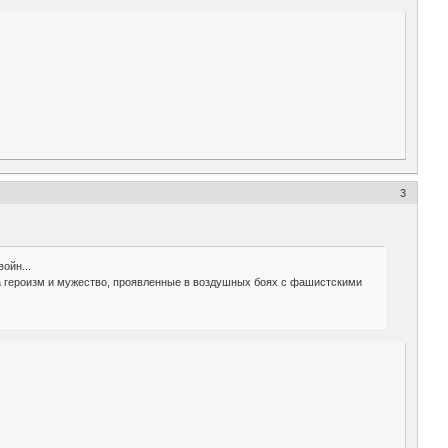
3
ойн...
за героизм и мужество, проявленные в воздушных боях с фашистскими