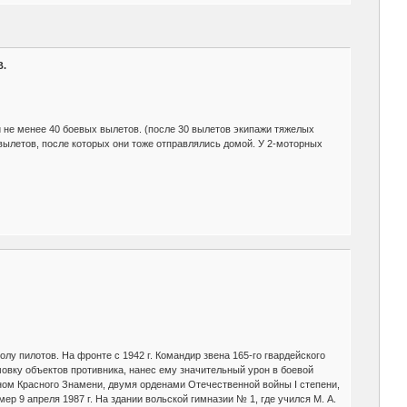
В.
и не менее 40 боевых вылетов. (после 30 вылетов экипажи тяжелых
ылетов, после которых они тоже отправлялись домой. У 2-моторных
олу пилотов. На фронте с 1942 г. Командир звена 165-го гвардейского
овку объектов противника, нанес ему значительный урон в боевой
еном Красного Знамени, двумя орденами Отечественной войны I степени,
мер 9 апреля 1987 г. На здании вольской гимназии № 1, где учился М. А.