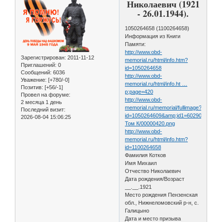
Николаевич (1921
- 26.01.1944).
1050264658 (1100264658)
Информация из Книги
Памяти:
http://www.obd-
Зарегистрирован
: 2011-11-12
memorial.ru/html/info.htm?
Приглашений:
0
id=1050264658
Сообщений:
6036
http://www.obd-
Уважение:
[+780/-0]
memorial.ru/html/info.ht …
Позитив:
[+56/-1]
p;page=420
Провел на форуме:
http://www.obd-
2 месяца 1 день
memorial.ru/memorial/fullimage?
Последний визит:
id=1050264609&amp;id1=602905dc8ef1
2026-08-04 15:06:25
Том К/00000420.png
http://www.obd-
memorial.ru/html/info.htm?
id=1100264658
Фамилия Котков
Имя Михаил
Отчество Николаевич
Дата рождения/Возраст
__.__.1921
Место рождения Пензенская
обл., Нижнеломовский р-н, с.
Галицыно
Дата и место призыва