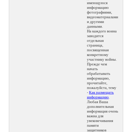
имеющуюся
информацию
фотографиями,
видеоматериалами
и другими
данными.
На каждого воина
заводится
отдельная
страница,
посвященная
конкретному
участнику войны.
Прежде чем
начать
обрабатывать
информацию,
прочитайте,
пожалуйста, тему
-
Как размещать
информацию
.
Любая Ваша
дополнительная
информация очень
важна для
увековечивания
памяти
защитников