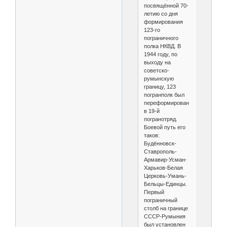
посвящённой 70-
летию со дня
формирования
123-го
пограничного
полка НКВД. В
1944 году, по
выходу на
советско-
румынскую
границу, 123
погранполк был
переформирован
в 19-й
погранотряд.
Боевой путь его
таков:
Будённовск-
Ставрополь-
Армавир-Усман-
Харьков-Белая
Церковь-Умань-
Бельцы-Единцы.
Первый
пограничный
столб на границе
СССР-Румыния
был установлен