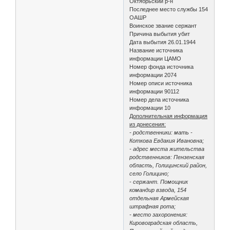
Октябрьский р-н
Последнее место службы 154
ОАШР
Воинское звание сержант
Причина выбытия убит
Дата выбытия 26.01.1944
Название источника
информации ЦАМО
Номер фонда источника
информации 2074
Номер описи источника
информации 90112
Номер дела источника
информации 10
Дополнительная информация
из донесения:
- родственники: мать -
Коткова Евдакия Ивановна;
- адрес места жительства
родственников: Пензенская
область, Голицинский район,
село Голицино;
- сержант. Помощник
командир взвода, 154
отдельная Армейская
штрафная рота;
- место захоронения:
Кировоградская область,