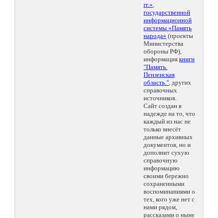
гг.»
,
государственной
информационной
системы «Память
народа»
(проекты
Министерства
обороны РФ),
информация
книги
"Память.
Пензенская
область."
, других
справочных
источников.
Сайт создан в
надежде на то, что
каждый из нас не
только внесёт
данные архивных
документов, но и
дополнит сухую
справочную
информацию
своими бережно
сохраненными
воспоминаниями о
тех, кого уже нет с
нами рядом,
рассказами о ныне