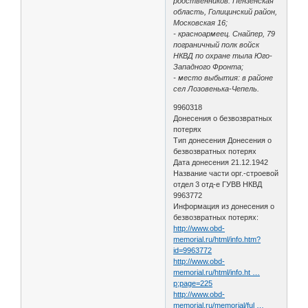
родственников: Пензенская
область, Голицинский район,
Московская 16;
- красноармеец. Снайпер, 79
пограничный полк войск
НКВД по охране тыла Юго-
Западного Фронта;
- место выбытия: в районе
сел Лозовенька-Чепель.
9960318
Донесения о безвозвратных
потерях
Тип донесения Донесения о
безвозвратных потерях
Дата донесения 21.12.1942
Название части орг.-строевой
отдел 3 отд-е ГУВВ НКВД
9963772
Информация из донесения о
безвозвратных потерях:
http://www.obd-
memorial.ru/html/info.htm?
id=9963772
http://www.obd-
memorial.ru/html/info.ht …
p;page=225
http://www.obd-
memorial.ru/memorial/ful …