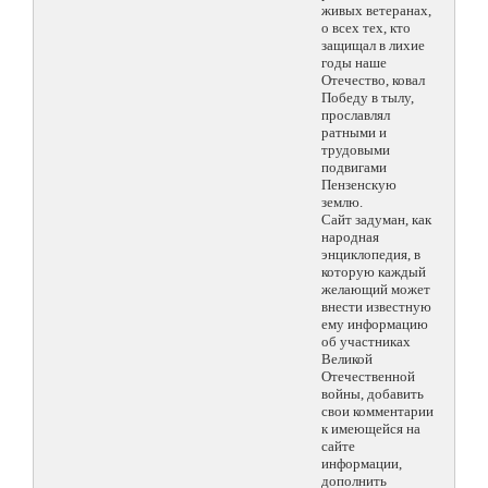
живых ветеранах,
о всех тех, кто
защищал в лихие
годы наше
Отечество, ковал
Победу в тылу,
прославлял
ратными и
трудовыми
подвигами
Пензенскую
землю.
Сайт задуман, как
народная
энциклопедия, в
которую каждый
желающий может
внести известную
ему информацию
об участниках
Великой
Отечественной
войны, добавить
свои комментарии
к имеющейся на
сайте
информации,
дополнить