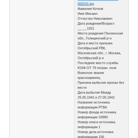
000231.jpg
Фамилия Котков
Имя Михаил
Отчество Николаевич
Дата рождения/Возраст
__.__.1921
Место рождения Пензенская
обл., Голицинский р-н
Дата и место призыва
Октябрьский РВК,
Московская обл., г. Москва,
Октябрьский р-н
Последнее место службы
ЮЗФ ОТ 79 погран. полк
Воинское звание
красноармеец
Причина выбытия пропал без
вести
Дата выбытия Между
25.05.1942 и 27.05.1942
Название источника
информации РГВА
Номер фонда источника
информации 32880
Номер описи источника
информации 1
Номер дела источника
информации 156