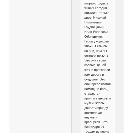
погранотряда, в
живых сегодня
остались только
двое: Николай
Николаевич
Грудницкий и
Иван Яковлевич
Обрященко...
Герои уходящей
эпохи. Если бы
не они, нам бы
сегодня не жить.
Это они своей
кровью, ценой
жизни проторили
нам дорогу в
будущее. Это
они, превозмогая
немощь и боль,
стараются
прийти в школы и
музеи, чтобы
донести правду
времени до
внуков и
правнуков. Это
благодаря их
трудам из пепла