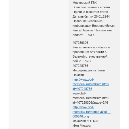
Московский ГВК
Воинское звание сержант
Причина выбытия погиб
Дата выбытия 26.01.1944
Название источника
информации Всероссийская
Книга Памяти. Пензенская
область. Том 4
407239306
Книга памяти погибших и
пропавших без вести в
Великой отечественной
войне. Том 7
407248766
Информация из Книги
Памяти:
http://www.obd-
memorial.ru/html/info.htm?
id=407248766
wwwobd-
memorial.ru/html/info.htm?
id=407239306&page=246
http://www.obd-
memorial.ru/memorial/ful …
000246.png
Фамилия КОТКОВ
Имя Михаил