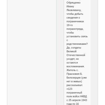
Обрященко
Ивану
Яковлевичу,
чтобы добыть
сведения о
пограничниках
19-го
погранотряда,
чтобы
установить связь
с
родственниками?..
Да, солдаты
Великой
Отечественной
уходят, но
остаются
воспоминания.
Житель с.
Прасковея Б.
Белозерцев (уже
нет в живых)
рассказывал:
«123
пограничный
полк войск НКВД
с 25 апреля 1943
года по 16