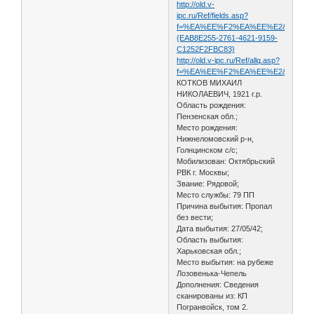
http://old.v-
ipc.ru/Ref/fields.asp?
f=%EA%EE%F2%EA%EE%E2&s=%EC%E
{EAB8E255-2761-4621-9159-
C1252F2FBC83}
http://old.v-ipc.ru/Ref/allq.asp?
f=%EA%EE%F2%EA%EE%E2&s=%EC%E
КОТКОВ МИХАИЛ
НИКОЛАЕВИЧ, 1921 г.р.
Область рождения:
Пензенская обл.;
Место рождения:
Нижнеломовский р-н,
Голнцинском с/с;
Мобилизован: Октябрьский
РВК г. Москвы;
Звание: Рядовой;
Место службы: 79 ПП
Причина выбытия: Пропал
без вести;
Дата выбытия: 27/05/42;
Область выбытия:
Харьковская обл.;
Место выбытия: на рубеже
Лозовенька-Чепель
Дополнения: Сведения
сканированы из: КП
Погранвойск, том 2.