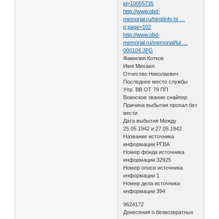
id=10055735
http://www.obd-
memorial.ru/html/info.ht …
p;page=102
http://www.obd-
memorial.ru/memorial/ful …
000104.JPG
Фамилия Котков
Имя Михаил
Отчество Николаевич
Последнее место службы
Упр. ВВ ОТ 79 ПП
Воинское звание снайпер
Причина выбытия пропал без
вести
Дата выбытия Между
25.05.1942 и 27.05.1942
Название источника
информации РГВА
Номер фонда источника
информации 32925
Номер описи источника
информации 1
Номер дела источника
информации 394
9624172
Донесения о безвозвратных