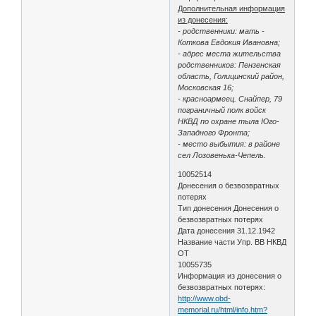
Дополнительная информация
из донесения:
- родственники: мать -
Коткова Евдокия Ивановна;
- адрес места жительства
родственников: Пензенская
область, Голицинский район,
Московская 16;
- красноармеец. Снайпер, 79
пограничный полк войск
НКВД по охране тыла Юго-
Западного Фронта;
- место выбытия: в районе
сел Лозовенька-Чепель.
10052514
Донесения о безвозвратных
потерях
Тип донесения Донесения о
безвозвратных потерях
Дата донесения 31.12.1942
Название части Упр. ВВ НКВД
ОТ
10055735
Информация из донесения о
безвозвратных потерях:
http://www.obd-
memorial.ru/html/info.htm?