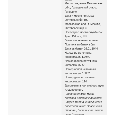
Место рождения Пензенская
обл., Голицинский р-н, с.
Голицино
Дата и место призыва
Октябрьский РВК,
Московская обл., г. Москва,
Октябрьский р-н
Последнее место службы 57
Арм. 154 отд. ШР
Воинское звание сержант
Причина выбытия убит
Дата выбытия 26.01.1944
Название источника
информации ЦАМО
Номер фонда источника
информации 58
Номер описи источника
информации 18002
Номер дела источника
информации 124
Дополнительная информация
из донесения:
- родственники: мать -
Коткова Евдакия Ивановна;
- адрес места жительства
родственников: Пензенская
область, Голицинский район,
село Голицино;