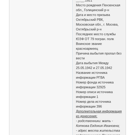
__.__.1921
Место рождения Пензенская
обл., Голицинский р-н
Дата и место призыва
Октябрьский РВК,
Московская обл., г. Москва,
Октябрьский р-н
Последнее место службы
ЮЗФ ОТ 79 погран. полк
Воинское звание
красноармеец
Причина выбытия пропал без
вести
Дата выбытия Между
25.05.1942 и 27.05.1942
Название источника
информации РГВА
Номер фонда источника
информации 32925
Номер описи источника
информации 1
Номер дела источника
информации 396
Дополнительная информация
из донесения:
- родственники: мать -
Коткова Евдокия Ивановна;
- адрес места жительства