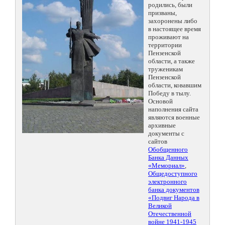
родились, были
призваны,
захоронены либо
в настоящее время
проживают на
территории
Пензенской
области, а также
труженикам
Пензенской
области, ковавшим
Победу в тылу.
Основой
наполнения сайта
являются военные
архивные
документы с
сайтов
Обобщенного
Банка Данных
«Мемориал»
,
Общедоступного
электронного
банка документов
«Подвиг Народа в
Великой
Отечественной
войне 1941-1945