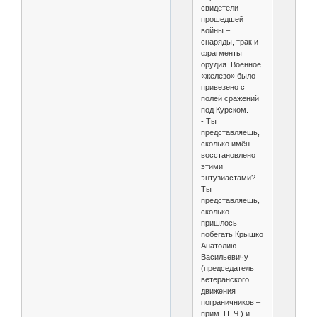
свидетели
прошедшей
войны –
снаряды, трак и
фрагменты
орудия. Военное
«железо» было
привезено с
полей сражений
под Курском.
- Ты
представляешь,
сколько имён
восстановлено
этими
энтузиастами?
Ты
представляешь,
сколько
пришлось
побегать Крышко
Анатолию
Васильевичу
(председатель
ветеранского
движения
пограничников –
прим. Н. Ч.) и