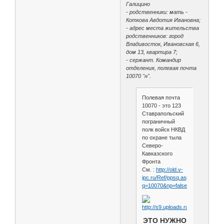
Галицино
- родственники: мать -
Коткова Авдотия Ивановна;
- адрес места жительства
родственников: город
Владивосток, Ивановская 6,
дом 13, квартира 7;
- сержант. Командир
отделения, полевая почта
10070 "н".
Полевая почта
10070 - это 123
Ставрапольский
пограничный
полк войск НКВД
по охране тыла
Северо-
Кавказского
Фронта
См. :
http://old.v-
ipc.ru/Ref/ppsq.asp?
q=10070&np=false
ЭТО НУЖНО