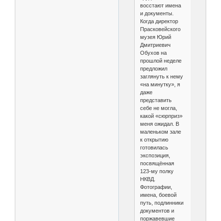
восстают имена
и документы.
Когда директор
Прасковейского
музея Юрий
Дмитриевич
Обухов на
прошлой неделе
предложил
заглянуть к нему
«на минутку», я
даже
представить
себе не могла,
какой «сюрприз»
меня ожидал. В
маленьком зале
к открытию
готовилась
экспозиция,
посвящённая
123-му полку
НКВД.
Фотографии,
имена, боевой
путь, подлинники
документов и
поржавевшие