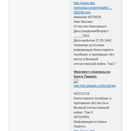
http://www.obd-
memorial.ru/memorial/ful …
000246.png
Фамилия КОТКОВ
Имя Михаил
Отчество Николаевич
Дата рождения/Возраст
__.__.1921
Дата выбытия 27.05.1942
Название источника
информации Книга памяти
погибших и пропавших без
вести в Великой
отечественной войне. Том 7
Фрагмент страницы из
Книги Памяти:
407211719
Книга памяти погибших и
пропавших без вести в
Великой отечественной
войне. Том 6
407224941
Информация из Книги
Памяти:
http://www.obd-