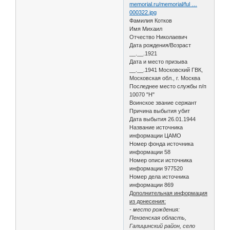
memorial.ru/memorial/ful …
000322.jpg
Фамилия Котков
Имя Михаил
Отчество Николаевич
Дата рождения/Возраст
__.__.1921
Дата и место призыва
__.__.1941 Московский ГВК,
Московская обл., г. Москва
Последнее место службы п/п
10070 "Н"
Воинское звание сержант
Причина выбытия убит
Дата выбытия 26.01.1944
Название источника
информации ЦАМО
Номер фонда источника
информации 58
Номер описи источника
информации 977520
Номер дела источника
информации 869
Дополнительная информация
из донесения:
- место рождения:
Пензенская область,
Галицинский район, село