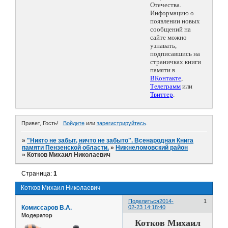
Отечества.
Информацию о
появлении новых
сообщений на
сайте можно
узнавать,
подписавшись на
страничках книги
памяти в
ВКонтакте
,
Телеграмм
или
Твиттер
.
Привет, Гость!
Войдите
или
зарегистрируйтесь
.
»
"Никто не забыт, ничто не забыто". Всенародная Книга
памяти Пензенской области.
»
Нижнеломовский район
»
Котков Михаил Николаевич
Страница:
1
Котков Михаил Николаевич
Поделиться
2014-
1
Комиссаров В.А.
02-23 14:18:40
Модератор
Котков Михаил