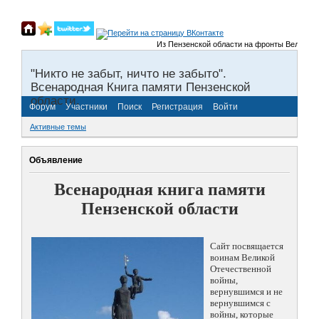
Из Пензенской области на фронты Великой Отече
"Никто не забыт, ничто не забыто".
Всенародная Книга памяти Пензенской
области.
Форум
Участники
Поиск
Регистрация
Войти
Активные темы
Объявление
Всенародная книга памяти
Пензенской области
Сайт посвящается
воинам Великой
Отечественной
войны,
вернувшимся и не
вернувшимся с
войны, которые