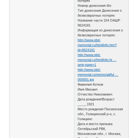
потерях
Номер донесения б/н
Тип донесения Донесения о
безвозвратных потерях
Название части 154 ОАШР
9624181
Информация из донесения о
безвозвратных потерях:
http://www.obd-
memorial.ru/html/info.htm?
id=9624181
http://www.obd-
memorial.ru/html/info.ht …
amp;page=1
http://www.obd-
memorial.ru/memorial/ful …
000001.jpg
Фамилия Котков
Имя Михаил
Отчество Николаевич
Дата рождения/Возраст
__.__.1921
Место рождения Пензенская
обл., Голицинский р-н, с.
Голицино
Дата и место призыва
Октябрьский РВК,
Московская обл., г. Москва,