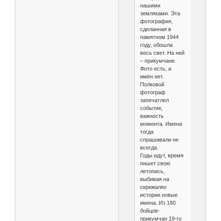
нашими
земляками. Эта
фотография,
сделанная в
памятном 1944
году, обошла
весь свет. На ней
– прикумчане.
Фото есть, а
имён нет.
Полковой
фотограф
запечатлел
событие,
важность
момента. Имена
тогда
спрашивали не
всегда.
Годы идут, время
пишет свою
летопись,
выбивая на
скрижалях
истории новые
имена. Из 180
бойцов-
прикумчан 19-го