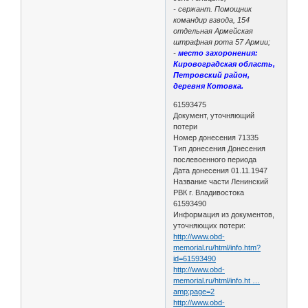
- сержант. Помощник
командир взвода, 154
отдельная Армейская
штрафная рота 57 Армии;
-
место захоронения:
Кировоградская область,
Петровский район,
деревня Котовка.
61593475
Документ, уточняющий
потери
Номер донесения 71335
Тип донесения Донесения
послевоенного периода
Дата донесения 01.11.1947
Название части Ленинский
РВК г. Владивостока
61593490
Информация из документов,
уточняющих потери:
http://www.obd-
memorial.ru/html/info.htm?
id=61593490
http://www.obd-
memorial.ru/html/info.ht …
amp;page=2
http://www.obd-