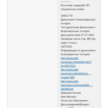
----------
Источник сведений: КП
пограничных войск
10061779
Донесения о безвозвратных
потерях
Тип донесения Донесения о
безвозвратных потерях
Дата донесения 27.07.1942
Название части Упр. ВВ Укр.
округ 4 отд-е
10071021
Информация из донесения о
безвозвратных потерях:
http://www.obd-
memorial.ru/html/info.htm?
id=10071021
http://www.obd-
memorial.ru/html/info.ht …
p;page=482
http://www.obd-
memorial.ru/memorial/ful …
000488.jpg
Фамилия Котков
Имя Михаил
Отчество Николаевич
Дата рождения/Возраст