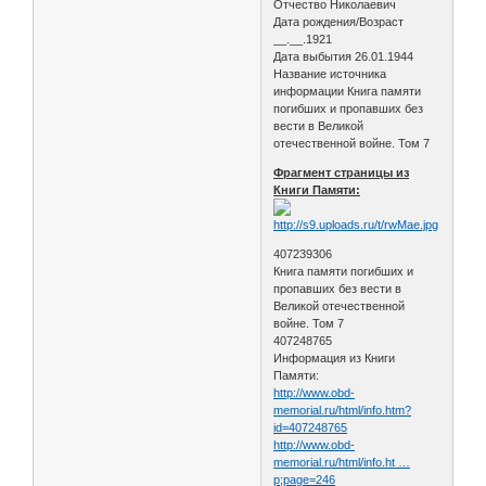
Отчество Николаевич
Дата рождения/Возраст
__.__.1921
Дата выбытия 26.01.1944
Название источника
информации Книга памяти
погибших и пропавших без
вести в Великой
отечественной войне. Том 7
Фрагмент страницы из
Книги Памяти:
407239306
Книга памяти погибших и
пропавших без вести в
Великой отечественной
войне. Том 7
407248765
Информация из Книги
Памяти:
http://www.obd-
memorial.ru/html/info.htm?
id=407248765
http://www.obd-
memorial.ru/html/info.ht …
p;page=246