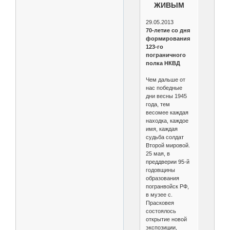
ЖИВЫМ
29.05.2013
70-летие со дня
формирования
123-го
пограничного
полка НКВД
Чем дальше от
нас победные
дни весны 1945
года, тем
весомее каждая
находка, каждое
имя, каждая
судьба солдат
Второй мировой.
25 мая, в
преддверии 95-й
годовщины
образования
погранвойск РФ,
в музее с.
Прасковея
состоялось
открытие новой
экспозиции,