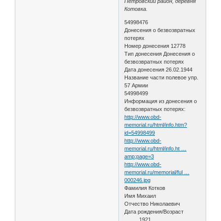
Петровский район, деревня
Котовка.
54998476
Донесения о безвозвратных
потерях
Номер донесения 12778
Тип донесения Донесения о
безвозвратных потерях
Дата донесения 26.02.1944
Название части полевое упр.
57 Армии
54998499
Информация из донесения о
безвозвратных потерях:
http://www.obd-
memorial.ru/html/info.htm?
id=54998499
http://www.obd-
memorial.ru/html/info.ht …
amp;page=3
http://www.obd-
memorial.ru/memorial/ful …
000246.jpg
Фамилия Котков
Имя Михаил
Отчество Николаевич
Дата рождения/Возраст
__.__.1921