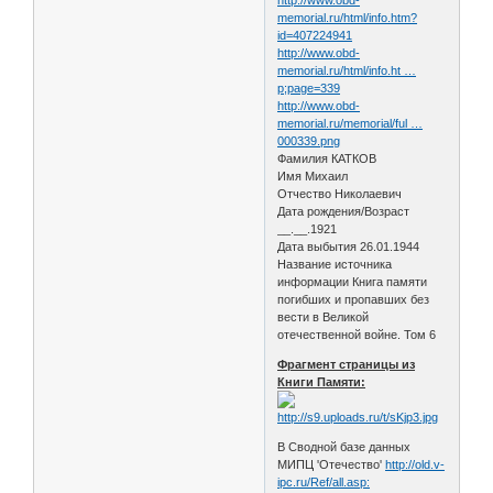
memorial.ru/html/info.htm?
id=407224941
http://www.obd-
memorial.ru/html/info.ht …
p;page=339
http://www.obd-
memorial.ru/memorial/ful …
000339.png
Фамилия КАТКОВ
Имя Михаил
Отчество Николаевич
Дата рождения/Возраст
__.__.1921
Дата выбытия 26.01.1944
Название источника
информации Книга памяти
погибших и пропавших без
вести в Великой
отечественной войне. Том 6
Фрагмент страницы из
Книги Памяти:
В Сводной базе данных
МИПЦ 'Отечество'
http://old.v-
ipc.ru/Ref/all.asp: