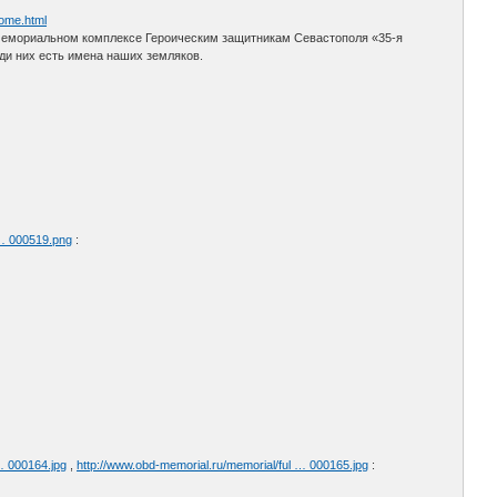
home.html
о-мемориальном комплексе Героическим защитникам Севастополя «35-я
еди них есть имена наших земляков.
 … 000519.png
:
… 000164.jpg
,
http://www.obd-memorial.ru/memorial/ful … 000165.jpg
: