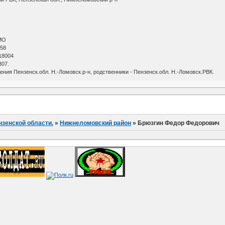
АМО
 58
 18004
307.
ения Пензенск.обл. Н.-Ломовск.р-н, родственники - Пензенск.обл. Н.-Ломовск.РВК.
нзенской области.
»
Нижнеломовский район
»
Брюзгин Федор Федорович