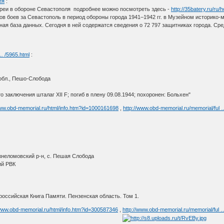
ея
:
ареи в обороне Севастополя подробнее можно посмотреть здесь -
http://35batery.ru/ru/
ов боев за Севастополь в период обороны города 1941–1942 гг. в Музейном историк
ная база данных. Сегодня в ней содержатся сведения о 72 797 защитниках города. Ср
 … /5965.html
:
обл., Пешо-Слобода
о заключения шталаг XII F; погиб в плену 09.08.1944; похоронен: Больхен"
www.obd-memorial.ru/html/info.htm?id=1000161698
,
http://www.obd-memorial.ru/memorial/ful
жнеломовский р-н, с. Пешая Слобода
ий РВК
оссийская Книга Памяти. Пензенская область. Том 1.
/www.obd-memorial.ru/html/info.htm?id=300587346
,
http://www.obd-memorial.ru/memorial/ful 