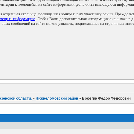
мментарии к имеющейся на сайте информации, дополнить имеющуюся информа
ся отдельная страница, посвященная конкретному участнику войны. Прежде ч
змещать информацию
. Любая Ваша дополнительная информация очень важна дл
овых сообщений на сайте можно узнавать, подписавшись на страничках книг
нзенской области.
»
Нижнеломовский район
»
Брюзгин Федор Федорович