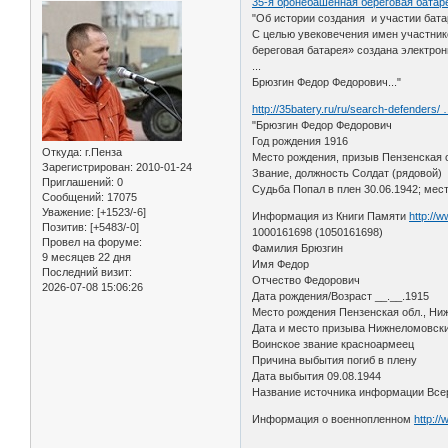
35-я бронебашенная береговая батар
"Об истории создания и участии бат
С целью увековечения имен участник
береговая батарея» создана электрон
...
Брюзгин Федор Федорович..."
http://35batery.ru/ru/search-defenders/
"Брюзгин Федор Федорович
Год рождения 1916
Откуда:
г.Пенза
Место рождения, призыв Пензенская 
Зарегистрирован
: 2010-01-24
Звание, должность Солдат (рядовой)
Приглашений:
0
Судьба Попал в плен 30.06.1942; мест
Сообщений:
17075
Уважение:
[+1523/-6]
Информация из Книги Памяти
http://
Позитив:
[+5483/-0]
1000161698 (1050161698)
Провел на форуме:
Фамилия Брюзгин
9 месяцев 22 дня
Имя Федор
Последний визит:
Отчество Федорович
2026-07-08 15:06:26
Дата рождения/Возраст __.__.1915
Место рождения Пензенская обл., Ни
Дата и место призыва Нижнеломовск
Воинское звание красноармеец
Причина выбытия погиб в плену
Дата выбытия 09.08.1944
Название источника информации Всер
Информация о военнопленном
http:/