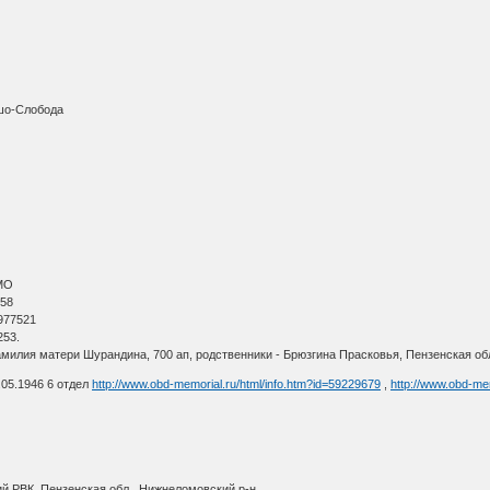
ешо-Слобода
АМО
 58
 977521
253.
амилия матери Шурандина, 700 ап, родственники - Брюзгина Прасковья, Пензенская о
.05.1946 6 отдел
http://www.obd-memorial.ru/html/info.htm?id=59229679
,
http://www.obd-me
й РВК, Пензенская обл., Нижнеломовский р-н