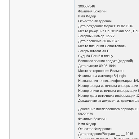
300587346
Фамилия Брюзгин
Имя Федор
Отчество Федорович
Дата рождения/Возраст 19.02.1916
Место рождения Пензенская обл., П
Лагерный номер 12772
Дата пленения 30.06.1942
Место пленения Севастополь
Лагерь шталаг XII F
Судьба Погиб в плену
Воинское звание солдат (рядовой)
Дата смерти 09.08.1944
Место захоронения Больхен
Фамилия на латинице Brjusgin
Название источника информации Ц
Номер фонда источника информации
Номер описи источника информации
Номер дела источника информации 1
Доп.данные из документа: девичья ф
Донесения послевоенного периода 10
59229679
Фамилия Брюзгин
Имя Федор
Отчество Федорович
Дата рождения/Возраст __.__.1915
Дата и место призыва Нижнеломовски