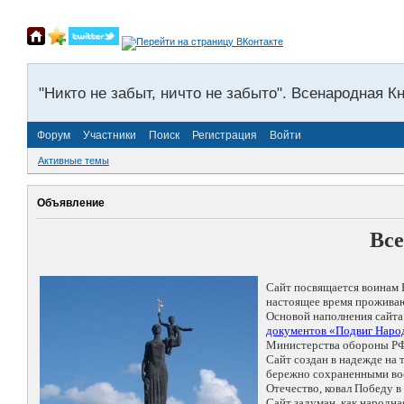
"Никто не забыт, ничто не забыто". Всенародная К
Форум
Участники
Поиск
Регистрация
Войти
Активные темы
Объявление
Все
Сайт посвящается воинам 
настоящее время проживаю
Основой наполнения сайта
документов «Подвиг Народ
Министерства обороны РФ
Сайт создан в надежде на
бережно сохраненными восп
Отечество, ковал Победу 
Сайт задуман, как народн