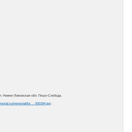
бл. Нижне-Ломовская обл. Пешо-Слобода.
morial.ru/memorial/ful … 000394.jpg
: