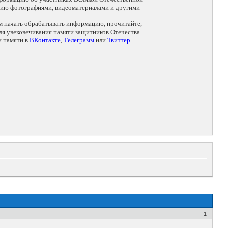
цию фотографиями, видеоматериалами и другими
ем начать обрабатывать информацию, прочитайте,
я увековечивания памяти защитников Отечества.
и памяти в
ВКонтакте
,
Телеграмм
или
Твиттер
.
1