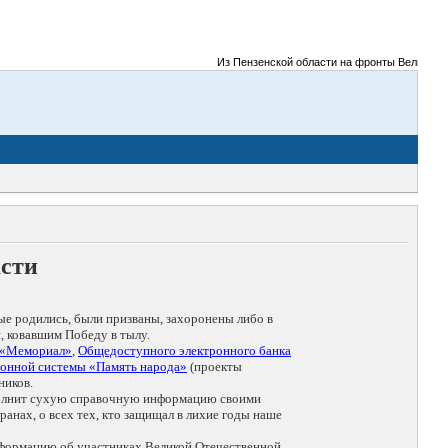
Из Пензенской области на фронты Великой Оте
асти
ые родились, были призваны, захоронены либо в
, ковавшим Победу в тылу.
 «Мемориал»
,
Общедоступного электронного банка
онной системы «Память народа»
(проекты
ников.
дополнит сухую справочную информацию своими
анах, о всех тех, кто защищал в лихие годы наше
нформацию об участниках Великой Отечественной