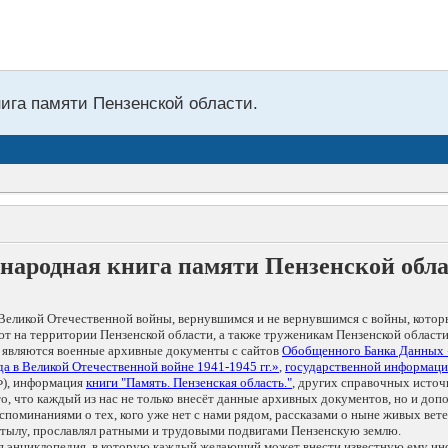
нига памяти Пензенской области.
народная книга памяти Пензенской обл
Великой Отечественной войны, вернувшимся и не вернувшимся с войны, котор
т на территории Пензенской области, а также труженикам Пензенской области
 являются военные архивные документы с сайтов
Обобщенного Банка Данных
а в Великой Отечественной войне 1941-1945 гг.»
,
государственной информаци
), информация
книги "Память. Пензенская область."
, других справочных источ
 то, что каждый из нас не только внесёт данные архивных документов, но и 
оминаниями о тех, кого уже нет с нами рядом, рассказами о ныне живых ветер
в тылу, прославлял ратными и трудовыми подвигами Пензенскую землю.
ая энциклопедия, в которую каждый желающий может внести известную ему и