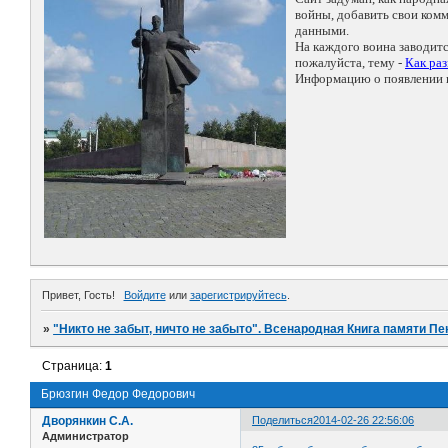
войны, добавить свои ко
данными.
На каждого воина заводит
пожалуйста, тему -
Как ра
Информацию о появлении н
Привет, Гость!
Войдите
или
зарегистрируйтесь
.
»
"Никто не забыт, ничто не забыто". Всенародная Книга памяти Пе
Страница:
1
Брюзгин Федор Федорович
Дворянкин С.А.
Поделиться
2014-02-26 22:56:06
Администратор