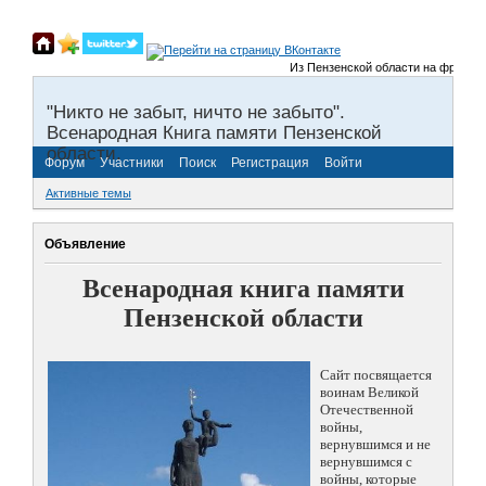
Из Пензенской области на фронты Ве
"Никто не забыт, ничто не забыто".
Всенародная Книга памяти Пензенской
области.
Форум
Участники
Поиск
Регистрация
Войти
Активные темы
Объявление
Всенародная книга памяти
Пензенской области
Сайт посвящается
воинам Великой
Отечественной
войны,
вернувшимся и не
вернувшимся с
войны, которые