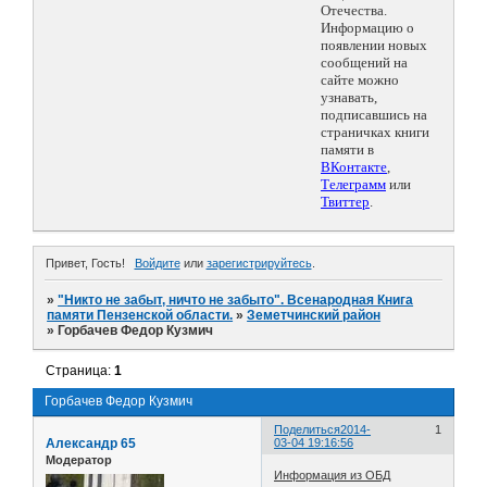
Отечества.
Информацию о
появлении новых
сообщений на
сайте можно
узнавать,
подписавшись на
страничках книги
памяти в
ВКонтакте
,
Телеграмм
или
Твиттер
.
Привет, Гость!
Войдите
или
зарегистрируйтесь
.
»
"Никто не забыт, ничто не забыто". Всенародная Книга
памяти Пензенской области.
»
Земетчинский район
»
Горбачев Федор Кузмич
Страница:
1
Горбачев Федор Кузмич
Поделиться
2014-
1
Александр 65
03-04 19:16:56
Модератор
Информация из ОБД