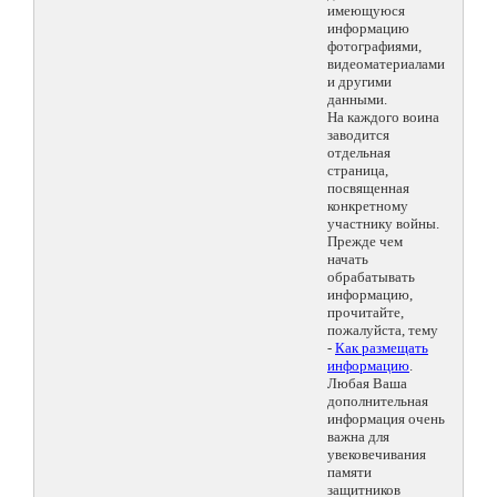
имеющуюся
информацию
фотографиями,
видеоматериалами
и другими
данными.
На каждого воина
заводится
отдельная
страница,
посвященная
конкретному
участнику войны.
Прежде чем
начать
обрабатывать
информацию,
прочитайте,
пожалуйста, тему
-
Как размещать
информацию
.
Любая Ваша
дополнительная
информация очень
важна для
увековечивания
памяти
защитников