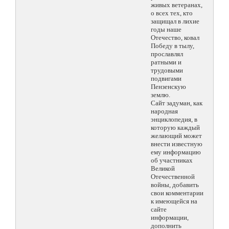
живых ветеранах,
о всех тех, кто
защищал в лихие
годы наше
Отечество, ковал
Победу в тылу,
прославлял
ратными и
трудовыми
подвигами
Пензенскую
землю.
Сайт задуман, как
народная
энциклопедия, в
которую каждый
желающий может
внести известную
ему информацию
об участниках
Великой
Отечественной
войны, добавить
свои комментарии
к имеющейся на
сайте
информации,
дополнить