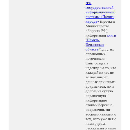
гг.»
,
государственной
информационной
системы «Память
народа»
(проекты
Министерства
обороны РФ),
информация
книги
"Память.
Пензенская
область."
, других
справочных
источников.
Сайт создан в
надежде на то, что
каждый из нас не
только внесёт
данные архивных
документов, но и
дополнит сухую
справочную
информацию
своими бережно
сохраненными
воспоминаниями о
тех, кого уже нет с
нами рядом,
рассказами о ныне