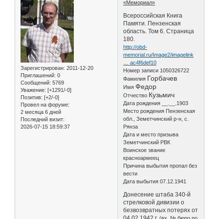
«Мемориал»
Всероссийская Книга
Памяти. Пензенская
область. Том 6. Страница
180.
http://obd-
memorial.ru/Image2/imagelink
… ac4f6def10
Зарегистрирован
: 2011-12-20
Номер записи 1050326722
Приглашений:
0
Горбачев
Фамилия
Сообщений:
5769
Федор
Имя
Уважение:
[+1291/-0]
Кузьмич
Отчество
Позитив:
[+2/-0]
Дата рождения __.__.1903
Провел на форуме:
Место рождения Пензенская
2 месяца 6 дней
обл., Земетчинский р-н, с.
Последний визит:
2026-07-15 18:59:37
Рянза
Дата и место призыва
Земетчинский РВК
Воинское звание
красноармеец
Причина выбытия пропал без
вести
Дата выбытия 07.12.1941
Донесение штаба 340-й
стрелковой дивизии о
безвозвратных потерях от
04.02.1942 г.
(вх. № бюро по