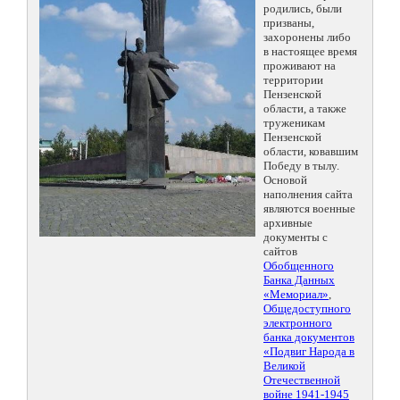
родились, были
призваны,
захоронены либо
в настоящее время
проживают на
территории
Пензенской
области, а также
труженикам
Пензенской
области, ковавшим
Победу в тылу.
Основой
наполнения сайта
являются военные
архивные
документы с
сайтов
Обобщенного
Банка Данных
«Мемориал»
,
Общедоступного
электронного
банка документов
«Подвиг Народа в
Великой
Отечественной
войне 1941-1945