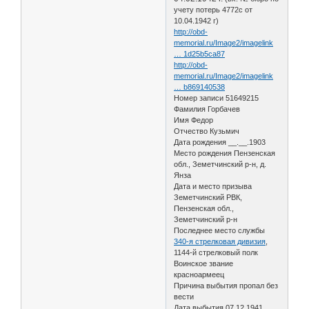
учету потерь 4772с от
10.04.1942 г)
http://obd-
memorial.ru/Image2/imagelink
… 1d25b5ca87
http://obd-
memorial.ru/Image2/imagelink
… b869140538
Номер записи 51649215
Фамилия Горбачев
Имя Федор
Отчество Кузьмич
Дата рождения __.__.1903
Место рождения Пензенская
обл., Земетчинский р-н, д.
Янза
Дата и место призыва
Земетчинский РВК,
Пензенская обл.,
Земетчинский р-н
Последнее место службы
340-я стрелковая дивизия
,
1144-й стрелковый полк
Воинское звание
красноармеец
Причина выбытия пропал без
вести
Дата выбытия 07.12.1941