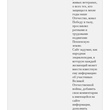
живых ветеранах,
о всех тех, кто
защищал в лихие
годы наше
Отечество, ковал
Победу в тылу,
прославлял
ратными и
трудовыми
подвигами
Пензенскую
землю.
Сайт задуман, как
народная
энциклопедия, в
которую каждый
желающий может
внести известную
ему информацию
об участниках
Великой
Отечественной
войны, добавить
свои комментарии
к имеющейся на
сайте
информации,
дополнить