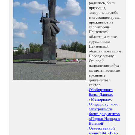
родились, были
призваны,
захоронены либо
в настоящее время
проживают на
территории
Пензенской
области, а также
труженикам
Пензенской
области, ковавшим
Победу в тылу.
Основой
наполнения сайта
являются военные
архивные
документы с
сайтов
Обобщенного
Банка Данных
«Мемориал»
,
Общедоступного
электронного
банка документов
«Подвиг Народа в
Великой
Отечественной
войне 1941-1945