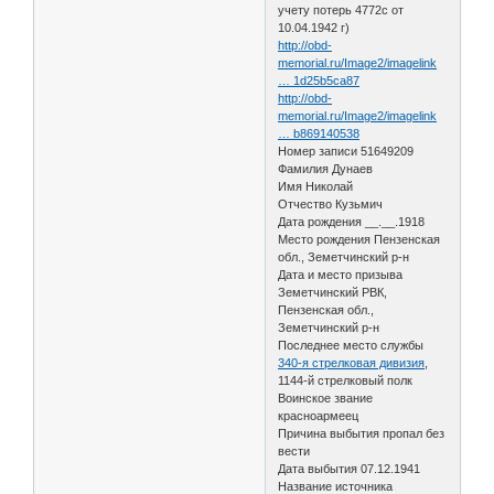
учету потерь 4772с от
10.04.1942 г)
http://obd-
memorial.ru/Image2/imagelink
… 1d25b5ca87
http://obd-
memorial.ru/Image2/imagelink
… b869140538
Номер записи 51649209
Фамилия Дунаев
Имя Николай
Отчество Кузьмич
Дата рождения __.__.1918
Место рождения Пензенская
обл., Земетчинский р-н
Дата и место призыва
Земетчинский РВК,
Пензенская обл.,
Земетчинский р-н
Последнее место службы
340-я стрелковая дивизия
,
1144-й стрелковый полк
Воинское звание
красноармеец
Причина выбытия пропал без
вести
Дата выбытия 07.12.1941
Название источника