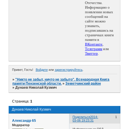
Отечества.
Информацию о
появлении новых
сообщений на
сайте можно
узнавать,
подписавшись на
страничках книги
памяти в
ВКонтакте
,
Телеграмм
или
Твиттер
.
Привет, Гость!
Войдите
или
зарегистрируйтесь
.
»
"Никто не забыт, ничто не забыто". Всенародная Книга
памяти Пензенской области.
»
Земетчинский район
»
Дунаев Николай Кузмич
Страница:
1
Дунаев Николай Кузмич
Поделиться
2014-
1
Александр 65
03-06 19:23:31
Модератор
Информация из ОБД