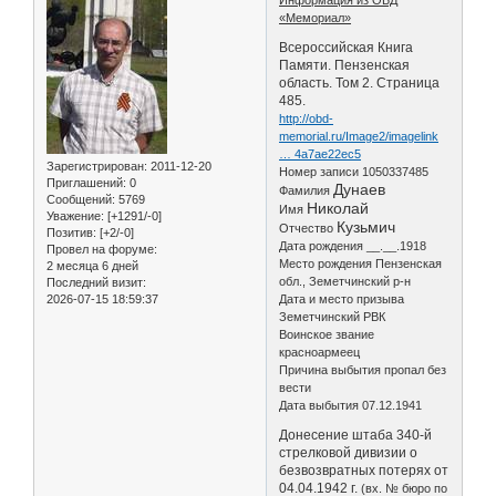
«Мемориал»
Всероссийская Книга
Памяти. Пензенская
область. Том 2. Страница
485.
http://obd-
memorial.ru/Image2/imagelink
… 4a7ae22ec5
Зарегистрирован
: 2011-12-20
Номер записи 1050337485
Приглашений:
0
Дунаев
Фамилия
Сообщений:
5769
Николай
Имя
Уважение:
[+1291/-0]
Кузьмич
Отчество
Позитив:
[+2/-0]
Дата рождения __.__.1918
Провел на форуме:
Место рождения Пензенская
2 месяца 6 дней
обл., Земетчинский р-н
Последний визит:
2026-07-15 18:59:37
Дата и место призыва
Земетчинский РВК
Воинское звание
красноармеец
Причина выбытия пропал без
вести
Дата выбытия 07.12.1941
Донесение штаба 340-й
стрелковой дивизии о
безвозвратных потерях от
04.04.1942 г.
(вх. № бюро по