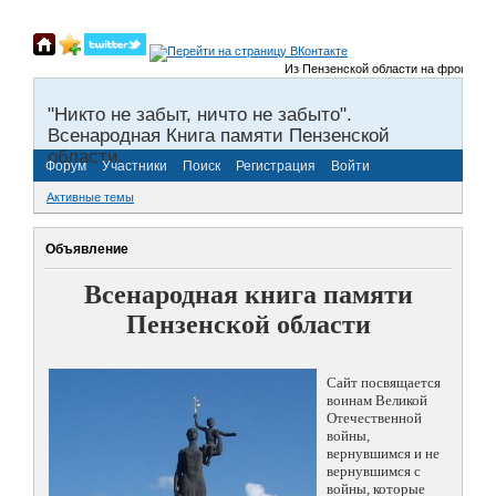
Из Пензенской области на фронты Вели
"Никто не забыт, ничто не забыто".
Всенародная Книга памяти Пензенской
области.
Форум
Участники
Поиск
Регистрация
Войти
Активные темы
Объявление
Всенародная книга памяти
Пензенской области
Сайт посвящается
воинам Великой
Отечественной
войны,
вернувшимся и не
вернувшимся с
войны, которые