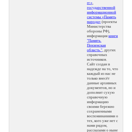
гг.»
,
государственной
информационной
системы «Память
народа»
(проекты
Министерства
обороны РФ),
информация
книги
"Память.
Пензенская
область."
, других
справочных
источников.
Сайт создан в
надежде на то, что
каждый из нас не
только внесёт
данные архивных
документов, но и
дополнит сухую
справочную
информацию
своими бережно
сохраненными
воспоминаниями о
тех, кого уже нет с
нами рядом,
рассказами о ныне