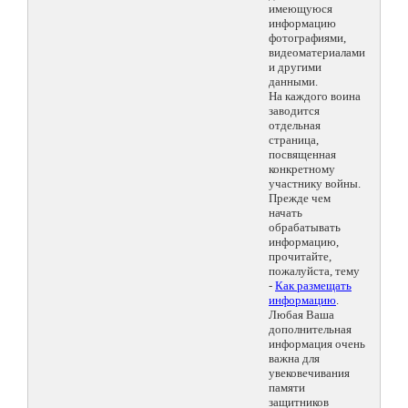
имеющуюся
информацию
фотографиями,
видеоматериалами
и другими
данными.
На каждого воина
заводится
отдельная
страница,
посвященная
конкретному
участнику войны.
Прежде чем
начать
обрабатывать
информацию,
прочитайте,
пожалуйста, тему
-
Как размещать
информацию
.
Любая Ваша
дополнительная
информация очень
важна для
увековечивания
памяти
защитников