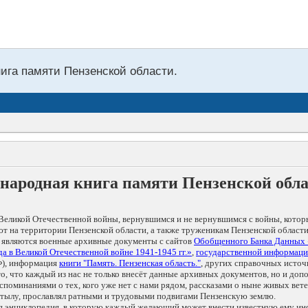
нига памяти Пензенской области.
народная книга памяти Пензенской обл
Великой Отечественной войны, вернувшимся и не вернувшимся с войны, котор
т на территории Пензенской области, а также труженикам Пензенской области
 являются военные архивные документы с сайтов
Обобщенного Банка Данных
а в Великой Отечественной войне 1941-1945 гг.»
,
государственной информаци
), информация
книги "Память. Пензенская область."
, других справочных источ
 то, что каждый из нас не только внесёт данные архивных документов, но и 
оминаниями о тех, кого уже нет с нами рядом, рассказами о ныне живых ветер
в тылу, прославлял ратными и трудовыми подвигами Пензенскую землю.
ая энциклопедия, в которую каждый желающий может внести известную ему и