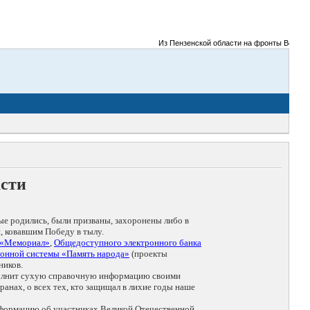
Из Пензенской области на фронты Великой От
асти
ые родились, были призваны, захоронены либо в
, ковавшим Победу в тылу.
 «Мемориал»
,
Общедоступного электронного банка
онной системы «Память народа»
(проекты
ников.
дополнит сухую справочную информацию своими
анах, о всех тех, кто защищал в лихие годы наше
нформацию об участниках Великой Отечественной