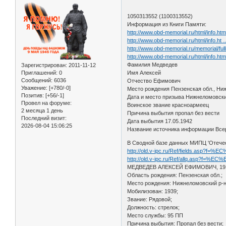
1050313552 (1100313552)
Информация из Книги Памяти:
http://www.obd-memorial.ru/html/info.h
http://www.obd-memorial.ru/html/info.h
http://www.obd-memorial.ru/memorial
http://www.obd-memorial.ru/html/info.h
Фамилия Медведев
Зарегистрирован
: 2011-11-12
Приглашений:
0
Имя Алексей
Сообщений:
6036
Отчество Ефимович
Уважение:
[+780/-0]
Место рождения Пензенская обл., Ниж
Позитив:
[+56/-1]
Дата и место призыва Нижнеломовск
Провел на форуме:
Воинское звание красноармеец
2 месяца 1 день
Причина выбытия пропал без вести
Последний визит:
Дата выбытия 17.05.1942
2026-08-04 15:06:25
Название источника информации Всер
В Сводной базе данных МИПЦ 'Отече
http://old.v-ipc.ru/Ref/fields.
http://old.v-ipc.ru/Ref/allq.as
МЕДВЕДЕВ АЛЕКСЕЙ ЕФИМОВИЧ, 1919
Область рождения: Пензенская обл.;
Место рождения: Нижнеломовский р-н
Мобилизован: 1939;
Звание: Рядовой;
Должность: стрелок;
Место службы: 95 ПП
Причина выбытия: Пропал без вести;