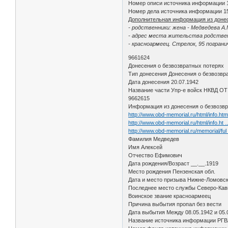
Номер описи источника информации 
Номер дела источника информации 1
Дополнительная информация из доне
- родственники: жена - Медведева А.
- адрес места жительства родствен
- красноармеец. Стрелок, 95 погран
9661624
Донесения о безвозвратных потерях
Тип донесения Донесения о безвозвр
Дата донесения 20.07.1942
Название части Упр-е войск НКВД ОТ
9662615
Информация из донесения о безвозвр
http://www.obd-memorial.ru/html/info.h
http://www.obd-memorial.ru/html/info.ht
http://www.obd-memorial.ru/memorial/f
Фамилия Медведев
Имя Алексей
Отчество Ефимович
Дата рождения/Возраст __.__.1919
Место рождения Пензенская обл.
Дата и место призыва Нижне-Ломовск
Последнее место службы Северо-Кавк
Воинское звание красноармеец
Причина выбытия пропал без вести
Дата выбытия Между 08.05.1942 и 05.
Название источника информации РГ