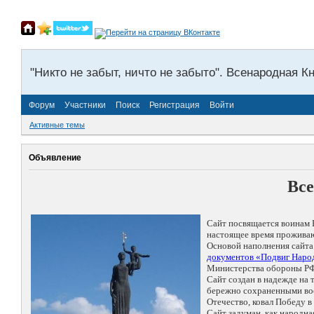
"Никто не забыт, ничто не забыто". Всенародная К
Форум
Участники
Поиск
Регистрация
Войти
Активные темы
Объявление
Все
Сайт посвящается воинам 
настоящее время проживаю
Основой наполнения сайта
документов «Подвиг Народ
Министерства обороны РФ
Сайт создан в надежде на
бережно сохраненными восп
Отечество, ковал Победу 
Сайт задуман, как народн