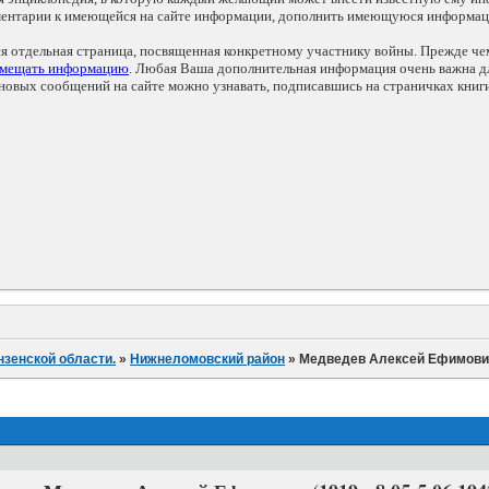
мментарии к имеющейся на сайте информации, дополнить имеющуюся информа
ся отдельная страница, посвященная конкретному участнику войны. Прежде ч
змещать информацию
. Любая Ваша дополнительная информация очень важна дл
овых сообщений на сайте можно узнавать, подписавшись на страничках книг
нзенской области.
»
Нижнеломовский район
»
Медведев Алексей Ефимови