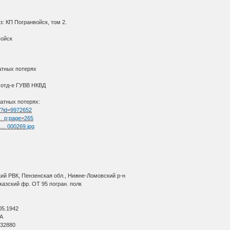
: КП Погранвойск, том 2.
войск
атных потерях
3 отд-е ГУВВ НКВД
атных потерях:
tm?id=9972652
 … p;page=265
l … 000269.jpg
ий РВК, Пензенская обл., Нижне-Ломовский р-н
азский фр. ОТ 95 погран. полк
05.1942
ВА
 32880