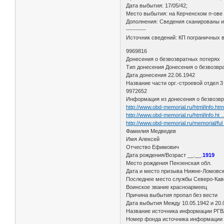
Дата выбытия: 17/05/42;
Место выбытия: на Керченском п-ове
Дополнения: Сведения сканированы из
----------
Источник сведений: КП пограничных 
9969816
Донесения о безвозвратных потерях
Тип донесения Донесения о безвозвр
Дата донесения 22.06.1942
Название части орг.-строевой отдел 
9972652
Информация из донесения о безвозвр
http://www.obd-memorial.ru/html/info.h
http://www.obd-memorial.ru/html/info.ht
http://www.obd-memorial.ru/memorial/fu
Фамилия Медведев
Имя Алексей
Отчество Ефимович
Дата рождения/Возраст __.__.
1919
Место рождения Пензенская обл.
Дата и место призыва Нижне-Ломовск
Последнее место службы Северо-Кавк
Воинское звание красноармеец
Причина выбытия пропал без вести
Дата выбытия Между 10.05.1942 и 20.
Название источника информации РГ
Номер фонда источника информации