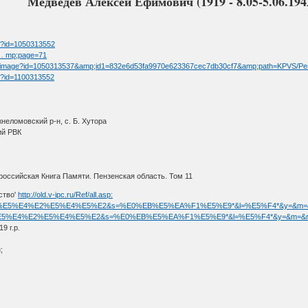
Медведев Алексей Ефимович (1919 - 8.05-5.06.1942
tm?id=1050313552
t … mp;page=71
/fullimage?id=1050313537&amp;id1=832e6d53fa9970e623367cec7db30cf7&amp;path=KPVS/Pe
tm?id=1100313552
неломовский р-н, с. Б. Хутора
ий РВК
оссийская Книга Памяти. Пензенская область. Том 11
ство'
http://old.v-ipc.ru/Ref/all.asp:
asp?f=%EC%E5%E4%E2%E5%E4%E5%E2&s=%E0%EB%E5%EA%F1%E5%E9*&l=%E5%F4*&y=&m=&r
p?f=%EC%E5%E4%E2%E5%E4%E5%E2&s=%E0%EB%E5%EA%F1%E5%E9*&l=%E5%F4*&y=&m=&r=
 г.р.
;