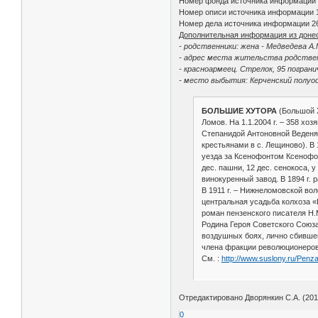
Номер фонда источника информации
Номер описи источника информации 
Номер дела источника информации 2
Дополнительная информация из доне
- родственники: жена - Медведева А.
- адрес места жительства родствен
- красноармеец. Стрелок, 95 погран
- место выбытия: Керченский полуо
БОЛЬШИЕ ХУТОРА
(Большой Х
Ломов. На 1.1.2004 г. – 358 х
Степанидой Антоновной Веденя
крестьянами в с. Лещиново). В
уезда за Ксенофонтом Ксенофон
дес. пашни, 12 дес. сенокоса, у
винокуренный завод. В 1894 г. 
В 1911 г. – Нижнеломовской вол
центральная усадьба колхоза «
роман пензенского писателя Н
Родина Героя Советского Союза
воздушных боях, лично сбившег
члена фракции революционеров
См. :
http://www.suslony.ru/Pen
Отредактировано Дворянкин С.А. (2014
0