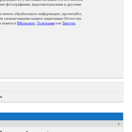
цию фотографиями, видеоматериалами и другими
ем начать обрабатывать информацию, прочитайте,
я увековечивания памяти защитников Отечества.
и памяти в
ВКонтакте
,
Телеграмм
или
Твиттер
.
ч
1