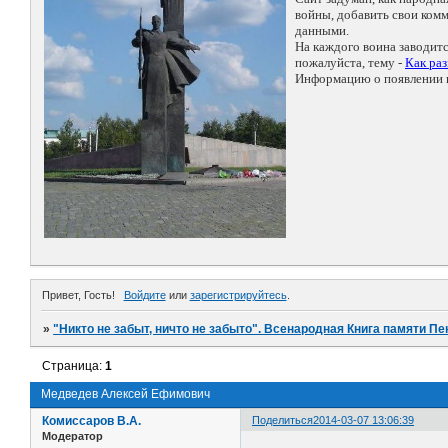
войны, добавить свои ко
данными.
На каждого воина заводит
пожалуйста, тему -
Как ра
Информацию о появлении н
Привет, Гость!
Войдите
или
зарегистрируйтесь
.
»
"Никто не забыт, ничто не забыто". Всенародная Книга памяти Пе
Страница:
1
Медведев Алексей Ефимович
Комиссаров В.А.
Поделиться
2014-03-07 13:06:39
Модератор