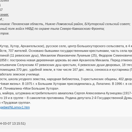
 32885
1
67
сения:
М.;
ников: Пензенская область, Нижне-Ломовский район, Б/Хуторский сельский совет;
ичный полк войск НКВД по охране тыла Северо-Кавказского Фронта;
стров.
утор, Хутор, Архангельское), русское село, центр Большехуторского сельсовета, в 4 к
озяйств, 707 жителей. Основано бывшими государственными крестьянами, часть села п
пиной (11 ревизских душ), Михаилом Ивановичем Лукиным (25), Федором Семенович
 1858 г. построена новая деревянная церковь во имя Архангела Михаила. Перед отмено
тьевичем Селунским 47 ревизских душ крестьян, 4 ревизских души дворовых, 18 тягол
 помещика 370 дес. удобной земли, в том числе 167 дес. леса, сенокоса и кустарника (П
работало земское училище.
ости, школа уездного земства, народная библиотека, 3 крестьянских общины, 402 двора,
Новая жизнь». В 1975 г. к Большим Хуторам присоединилась д. Лопатино. В 1996 г. в 
.М. Почивалина «Мои Большие Хутора».
, майора, штурмана истребительного авиаполка Сергея Алексеевича Кузнецова (1917
о 19 и в группе – 8 самолетов противника. Родина депутата 2-й Государственной Ду
 «Трудовая группа».
zagebiet/NLomov1.htm
-03-07 13:15:51)