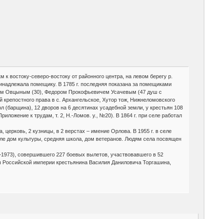
м к востоку-северо-востоку от районного центра, на левом берегу р.
ринадлежала помещику. В 1785 г. последняя показана за помещиками
ем Овцыным (30), Федором Прокофьевичем Усачевым (47 душ с
й крепостного права в с. Архангельское, Хутор тож, Нижнеломовского
 (барщина), 12 дворов на 6 десятинах усадебной земли, у крестьян 108
риложение к трудам, т. 2, Н.-Ломов. у., №20). В 1864 г. при селе работал
 церковь, 2 кузницы, в 2 верстах – имение Орлова. В 1955 г. в селе
селе дом культуры, средняя школа, дом ветеранов. Людям села посвящен
–1973), совершившего 227 боевых вылетов, участвовавшего в 52
мы Российской империи крестьянина Василия Даниловича Торгашина,