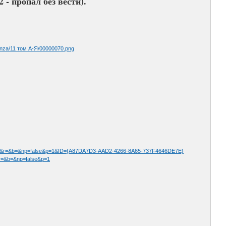
 - пропал без вести).
nza/11 том А-Я/00000070.png
=&b=&np=false&p=1&ID={A87DA7D3-AAD2-4266-8A65-737F4646DE7E}
&b=&np=false&p=1