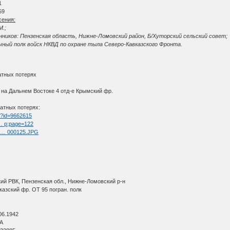
1
59
сения:
М.;
ников: Пензенская область, Нижне-Ломовский район, Б/Хуторский сельский совет;
ичный полк войск НКВД по охране тыла Северо-Кавказского Фронта.
атных потерях
 на Дальнем Востоке 4 отд-е Крымский фр.
атных потерях:
tm?id=9662615
 … p;page=122
ul … 000125.JPG
ий РВК, Пензенская обл., Нижне-Ломовский р-н
азский фр. ОТ 95 погран. полк
06.1942
ВА