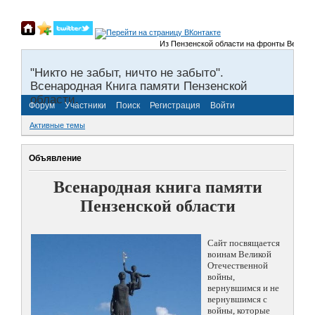
Из Пензенской области на фронты Великой О
"Никто не забыт, ничто не забыто".
Всенародная Книга памяти Пензенской
области.
Форум
Участники
Поиск
Регистрация
Войти
Активные темы
Объявление
Всенародная книга памяти
Пензенской области
Сайт посвящается
воинам Великой
Отечественной
войны,
вернувшимся и не
вернувшимся с
войны, которые