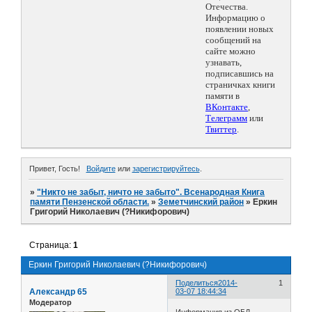
Отечества.
Информацию о
появлении новых
сообщений на
сайте можно
узнавать,
подписавшись на
страничках книги
памяти в
ВКонтакте
,
Телеграмм
или
Твиттер
.
Привет, Гость!
Войдите
или
зарегистрируйтесь
.
»
"Никто не забыт, ничто не забыто". Всенародная Книга
памяти Пензенской области.
»
Земетчинский район
»
Еркин
Григорий Николаевич (?Никифорович)
Страница:
1
Еркин Григорий Николаевич (?Никифорович)
Поделиться
2014-
1
Александр 65
03-07 18:44:34
Модератор
Информация из ОБД