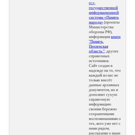
гг.»
,
государственной
информационной
системы «Память
народа»
(проекты
Министерства
обороны РФ),
информация
книги
"Память.
Пензенская
область."
, других
справочных
источников.
Сайт создан в
надежде на то, что
каждый из нас не
только внесёт
данные архивных
документов, но и
дополнит сухую
справочную
информацию
своими бережно
сохраненными
воспоминаниями о
тех, кого уже нет с
нами рядом,
рассказами о ныне