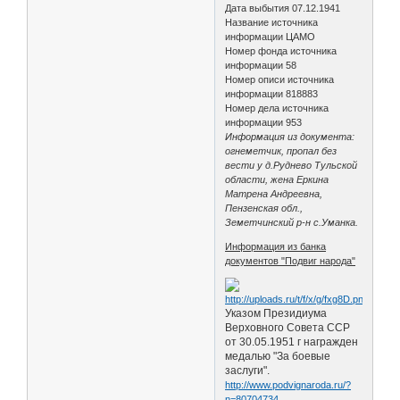
Дата выбытия 07.12.1941
Название источника
информации ЦАМО
Номер фонда источника
информации 58
Номер описи источника
информации 818883
Номер дела источника
информации 953
Информация из документа:
огнеметчик, пропал без
вести у д.Руднево Тульской
области, жена Еркина
Матрена Андреевна,
Пензенская обл.,
Земетчинский р-н с.Уманка.
Информация из банка
документов "Подвиг народа"
Указом Президиума
Верховного Совета ССР
от 30.05.1951 г награжден
медалью "За боевые
заслуги".
http://www.podvignaroda.ru/?
n=80704734