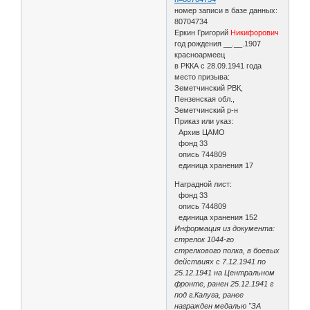
номер записи в базе данных:
80704734
Еркин Григорий
Никифорович
год рождения __.__.1907
красноармеец
в РККА с 28.09.1941 года
место призыва:
Земетчинский РВК,
Пензенская обл.,
Земетчинский р-н
Приказ или указ:
Архив ЦАМО
фонд 33
опись 744809
единица хранения 17
Наградной лист:
фонд 33
опись 744809
единица хранения 152
Информация из документа:
стрелок 1044-го
стрелкового полка, в боевых
действиях с 7.12.1941 по
25.12.1941 на Центральном
фронте, ранен 25.12.1941 г
под г.Калуга, ранее
награжден медалью "ЗА