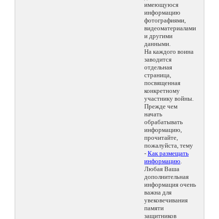
имеющуюся
информацию
фотографиями,
видеоматериалами
и другими
данными.
На каждого воина
заводится
отдельная
страница,
посвященная
конкретному
участнику войны.
Прежде чем
начать
обрабатывать
информацию,
прочитайте,
пожалуйста, тему
-
Как размещать
информацию
.
Любая Ваша
дополнительная
информация очень
важна для
увековечивания
памяти
защитников