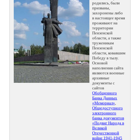
родились, были
призваны,
захоронены либо
в настоящее время
проживают на
территории
Пензенской
области, а также
труженикам
Пензенской
области, ковавшим
Победу в тылу.
Основой
наполнения сайта
являются военные
архивные
документы с
сайтов
Обобщенного
Банка Данных
«Мемориал»
,
Общедоступного
электронного
банка документов
«Подвиг Народа в
Великой
Отечественной
войне 1941-1945