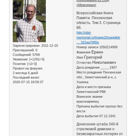
«Мемориал»
Всероссийская Книга
Памяти. Пензенская
область. Том 3. Страница
86.
http://obd-
memorial.ru/Image2/imagelink
… 322aa7085e
Зарегистрирован
: 2011-12-20
Номер записи 1050214999
Приглашений:
0
Еркин
Фамилия
Сообщений:
5769
Григорий
Имя
Уважение:
[+1291/-0]
Николаевич
Отчество
Позитив:
[+2/-0]
Дата рождения __.__.1907
Провел на форуме:
Место рождения Пензенская
2 месяца 6 дней
обл., Земетчинский р-н, с.
Последний визит:
2026-07-15 18:59:37
Ушинка
Дата и место призыва
Земетчинский РВК
Воинское звание
красноармеец
Причина выбытия пропал без
вести
Дата выбытия 07.12.1941
Донесение штаба 340-й
стрелковой дивизии о
безвозвратных потерях от