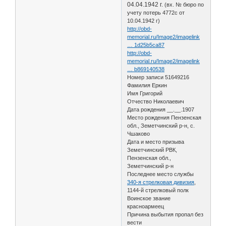
04.04.1942 г.
(вх. № бюро по
учету потерь 4772с от
10.04.1942 г)
http://obd-
memorial.ru/Image2/imagelink
… 1d25b5ca87
http://obd-
memorial.ru/Image2/imagelink
… b869140538
Номер записи 51649216
Фамилия Еркин
Имя Григорий
Отчество Николаевич
Дата рождения __.__.1907
Место рождения Пензенская
обл., Земетчинский р-н, с.
Чшаково
Дата и место призыва
Земетчинский РВК,
Пензенская обл.,
Земетчинский р-н
Последнее место службы
340-я стрелковая дивизия
,
1144-й стрелковый полк
Воинское звание
красноармеец
Причина выбытия пропал без
вести