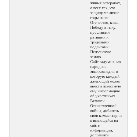
живых ветеранах,
о всех тех, кто
защищал в лихие
годы наше
Отечество, ковал
Победу в тылу,
прославлял
ратными и
трудовыми
подвигами
Пензенскую
землю.
Сайт задуман, как
народная
энциклопедия, в
которую каждый
желающий может
внести известную
ему информацию
об участниках
Великой
Отечественной
войны, добавить
свои комментарии
к имеющейся на
сайте
информации,
дополнить