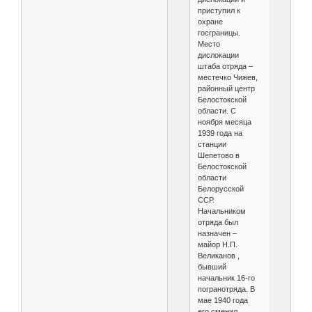
приступил к
охране
госграницы.
Место
дислокации
штаба отряда –
местечко Чижев,
районный центр
Белостокской
области. С
ноября месяца
1939 года на
станции
Шепетово в
Белостокской
области
Белорусской
ССР.
Начальником
отряда был
назначен –
майор Н.П.
Великанов ,
бывший
начальник 16-го
погранотряда. В
мае 1940 года
его сменил