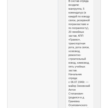
В состав отряда
входили:
мангруппа, 5
комендатур (в
каждой по взводу
связи, резервной
погранзаставе и
по погранпосту),
20 линейных
застав, КПП
«Граево»,
транспортная
рота, рота связи,
хозвзвод,
ремонтно-
строительный
взвод, химвзвод,
пять учебных
застав.
Начальник
отряда:
с 06.07.1940г. —
майор Зиновский
Антон
Степанович
(родился в д.
Граневка
Осиповичского