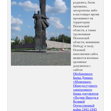
родились, были
призваны,
захоронены либо
в настоящее время
проживают на
территории
Пензенской
области, а также
труженикам
Пензенской
области, ковавшим
Победу в тылу.
Основой
наполнения сайта
являются военные
архивные
документы с
сайтов
Обобщенного
Банка Данных
«Мемориал»
,
Общедоступного
электронного
банка документов
«Подвиг Народа в
Великой
Отечественной
войне 1941-1945