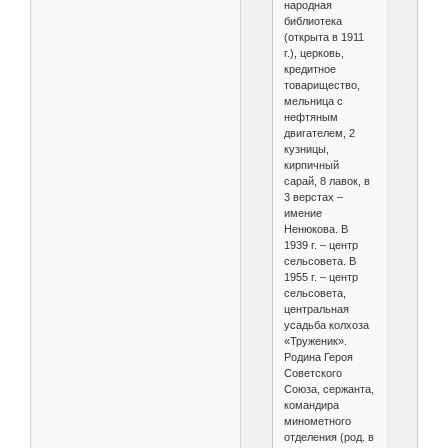
народная
библиотека
(открыта в 1911
г.), церковь,
кредитное
товарищество,
мельница с
нефтяным
двигателем, 2
кузницы,
кирпичный
сарай, 8 лавок, в
3 верстах –
имение
Ненюкова. В
1939 г. – центр
сельсовета. В
1955 г. – центр
сельсовета,
центральная
усадьба колхоза
«Труженик».
Родина Героя
Советского
Союза, сержанта,
командира
минометного
отделения (род. в