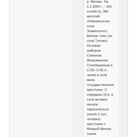
р. Мичкас. На
1.1.2004 г. – 160
хозяйств, 366
жителей.
«Нововыселок
села
Знаменского,
Мичкас тож» (из
села Титово).
Основан
майором
Семеном
Яковлевичем
Ознобишиным в
1725–1745 гг.,
затем в селе
жили
государственные
крестьяне. С
середины 19 в. в
село активно
начали
переселяться
(около 2 тыс.
человек)
крестьяне с.
Мокрый Мичкас
(ныне