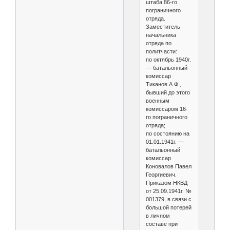
штаба 86-го
пограничного
отряда.
Заместитель
начальника
отряда по
политчасти:
по октябрь 1940г.
— батальонный
комиссар
Тиканов А.Ф.,
бывший до этого
военным
комиссаром 16-
го пограничного
отряда;
по состоянию на
01.01.1941г. —
батальонный
комиссар
Коновалов Павел
Георгиевич.
Приказом НКВД
от 25.09.1941г. №
001379, в связи с
большой потерей
в личном
составе при