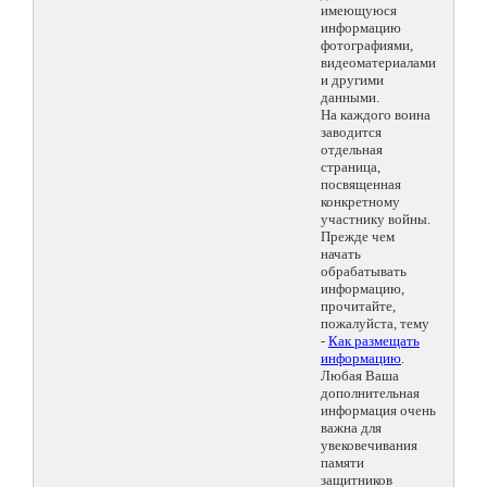
имеющуюся
информацию
фотографиями,
видеоматериалами
и другими
данными.
На каждого воина
заводится
отдельная
страница,
посвященная
конкретному
участнику войны.
Прежде чем
начать
обрабатывать
информацию,
прочитайте,
пожалуйста, тему
-
Как размещать
информацию
.
Любая Ваша
дополнительная
информация очень
важна для
увековечивания
памяти
защитников