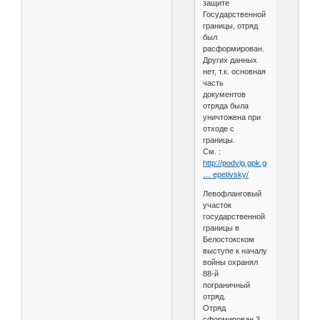
защите
Государственной
границы, отряд
был
расформирован.
Других данных
нет, т.к. основная
часть
документов
отряда была
уничтожена при
отходе с
границы.
См. :
http://podvig.gpk.gov.by/article/di
… epetivsky/
Левофланговый
участок
государственной
границы в
Белостокском
выступе к началу
войны охранял
88-й
пограничный
отряд.
Отряд
сформирован 3