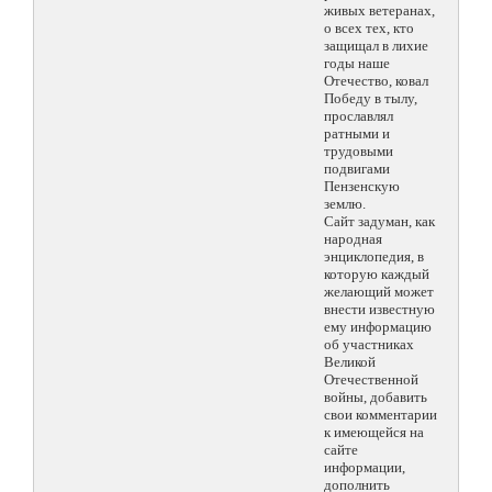
живых ветеранах,
о всех тех, кто
защищал в лихие
годы наше
Отечество, ковал
Победу в тылу,
прославлял
ратными и
трудовыми
подвигами
Пензенскую
землю.
Сайт задуман, как
народная
энциклопедия, в
которую каждый
желающий может
внести известную
ему информацию
об участниках
Великой
Отечественной
войны, добавить
свои комментарии
к имеющейся на
сайте
информации,
дополнить