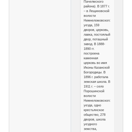
Пачелмского
района). В 1877 г.
– в Лещиновской
волости
Нижнеломовского
уезда, 159
дворов, церковь,
лавка, постоялый
двор, поташный
завод. В 1888-
1890 гг.
построена
каменная
церковь во имя
Иконы Казанской
Богородицы. В
1896 г. работала
земская школа. В
1911 г. – село
Порошинской
волости
Нижнеломовского
уезда, одно
крестьянское
общество, 278
дворов, школа
уездного
земства,