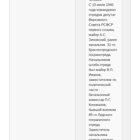
С 10 июля 1940
года командовал
отрядом депутат
Верховного
Совета РСФСР
первого созыва,
майор А.С.
Зиновский, ранее
начальник 31-го
Красногородского
погранотряда.
Начальником
штаба отряда
был майор В.П.
Иванов,
заместителем по
политической
части -
батальонный
комиссар П.Г.
Коновалов,
бывший военком
85-го Лидского
пограничного
отряда.
Заместитель
начальника
отряда капитан