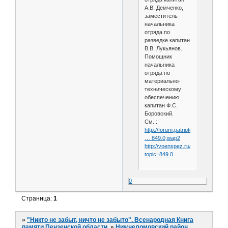
А.В. Демченко,
заместитель
начальника
отряда по
разведке капитан
В.В. Лукьянов.
Помощник
начальника
отряда по
материально-
техническому
обеспечению
капитан Ф.С.
Боровский.
См. :
http://forum.patriotcenter.ru/index
… 849.0;wap2
http://voenspez.ru/index.php?
topic=849.0
0
Страница:
1
»
"Никто не забыт, ничто не забыто". Всенародная Книга
памяти Пензенской области.
»
Нижнеломовский район