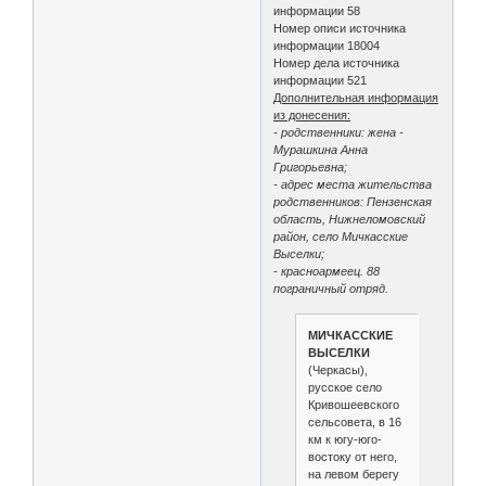
информации 58
Номер описи источника
информации 18004
Номер дела источника
информации 521
Дополнительная информация
из донесения:
- родственники: жена -
Мурашкина Анна
Григорьевна;
- адрес места жительства
родственников: Пензенская
область, Нижнеломовский
район, село Мичкасские
Выселки;
- красноармеец. 88
пограничный отряд.
МИЧКАССКИЕ
ВЫСЕЛКИ
(Черкасы),
русское село
Кривошеевского
сельсовета, в 16
км к югу-юго-
востоку от него,
на левом берегу