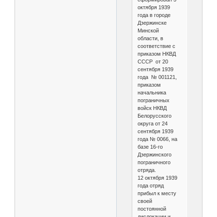
октября 1939
года в городе
Дзержинске
Минской
области, в
соответствие с
приказом НКВД
СССР от 20
сентября 1939
года № 001121,
приказом
начальника
пограничных
войск НКВД
Белорусского
округа от 24
сентября 1939
года № 0066, на
базе 16-го
Дзержинского
пограничного
отряда.
12 октября 1939
года отряд
прибыл к месту
своей
постоянной
дислокации и