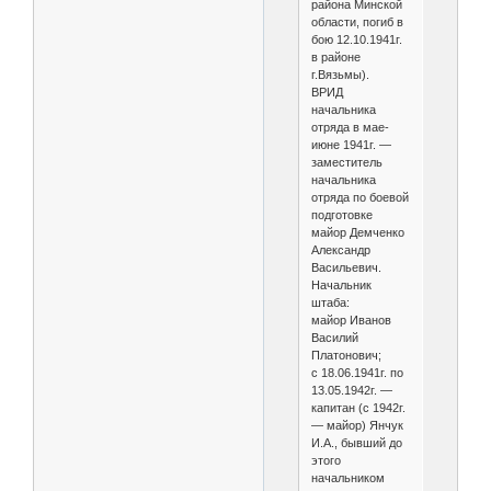
района Минской
области, погиб в
бою 12.10.1941г.
в районе
г.Вязьмы).
ВРИД
начальника
отряда в мае-
июне 1941г. —
заместитель
начальника
отряда по боевой
подготовке
майор Демченко
Александр
Васильевич.
Начальник
штаба:
майор Иванов
Василий
Платонович;
с 18.06.1941г. по
13.05.1942г. —
капитан (с 1942г.
— майор) Янчук
И.А., бывший до
этого
начальником