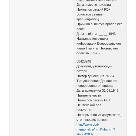
Дата и место призыва
Нижнеломовский РВК
Воинское звание
красноармеец
Причина выбытия пропал без
вести
Дата выбытия __.__.1943
Название источника
информации Всероссийская
Книга Памяти. Пензенская
область. Том 5
58428248
Документ, уточняющий
потери
Номер донесения 74634
Тип донесения Донесения
послевоенного периода
Дата донесения 31.08.1946
Название части
Нижнеломовский РВК
Пензенской обл.
58428325
Информация из документов,
уточняющих потери:
http://www.obd-
memorial.ru/html/info.htm?
id=58428325