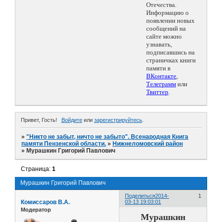
Отечества.
Информацию о
появлении новых
сообщений на
сайте можно
узнавать,
подписавшись на
страничках книги
памяти в
ВКонтакте
,
Телеграмм
или
Твиттер
.
Привет, Гость!
Войдите
или
зарегистрируйтесь
.
»
"Никто не забыт, ничто не забыто". Всенародная Книга
памяти Пензенской области.
»
Нижнеломовский район
»
Мурашкин Григорий Павлович
Страница:
1
Мурашкин Григорий Павлович
Поделиться
2014-
1
Комиссаров В.А.
03-13 19:03:01
Модератор
Мурашкин