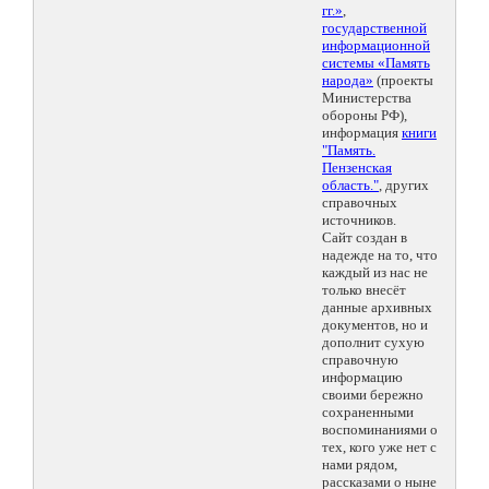
гг.»
,
государственной
информационной
системы «Память
народа»
(проекты
Министерства
обороны РФ),
информация
книги
"Память.
Пензенская
область."
, других
справочных
источников.
Сайт создан в
надежде на то, что
каждый из нас не
только внесёт
данные архивных
документов, но и
дополнит сухую
справочную
информацию
своими бережно
сохраненными
воспоминаниями о
тех, кого уже нет с
нами рядом,
рассказами о ныне