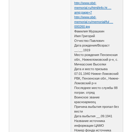
http://www.obd-
memorial.ru/html/info.ht …
amp;page=7
http://www.obd-
memorial.ru/memorial/ful …
000260.jpg
Фамилия Мурашкин
Имя Григорий
Отчество Павлович
Дата рождения/Возраст
__.__.1919
Место рождения Пензенская
обл., Нижнеломовский р-н, с.
Мичкасские Выселки
Дата и место призыва
07.01.1940 Нижне-Ломовский
РВК, Пензенская обл., Нижне-
Ломовский р-н
Последнее место службы 88
погран. отряд
Воинское звание
красноармеец
Причина выбытия пропал без
вести
Дата выбытия __.09.1941
Название источника
информации ЦАМО
Номер фонда источника