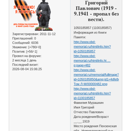
Григорий
Павлович (1919 -
9.1941 - пропал без
вести).
1050185857 (1100185857)
Информация из Книги
Зарегистрирован
: 2011-11-12
Памяти:
Приглашений:
0
http://www.obd-
Сообщений:
6036
memorial.ru/html/info.htm?
Уважение:
[+780/-0]
id=1050185857
Позитив:
[+56/-1]
Провел на форуме:
http://www.obd-
2 месяца 1 день
memorial.ru/html/info.ht …
Последний визит:
p;page=482
2026-08-04 15:06:25
http://www.obd-
memorial.ru/memorial/fullimage?
id=1050185850&amp;id1=4dfe8c73d43
Том Л-М/00000482.png
http://www.obd-
memorial.ru/html/info.htm?
id=1100185857
Фамилия Мурашкин
Имя Григорий
Отчество Павлович
Дата рождения/Возраст
__.__.1919
Место рождения Пензенская
обл., Нижнеломовский р-н