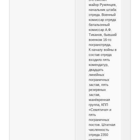
майор Румянцев,
начальник штаба
отряда. Военный
комиссар отряда
батальонный
комиссар А.Ф.
Тиканов, бывший
военком 16-го
погранотряда.
К началу войны в
состав отряда
входило пять
комендатур,
двадцать
линейных
пограничных
застав, пять
резервных
застав,
манёвренная
группа, КПП
«Семятичи» и
пять
пограничных
постов. Штатная
численность
отряда 2350
человек