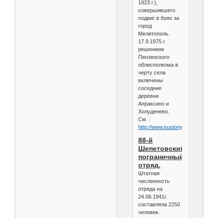
1923 г.),
совершившего
подвиг в боях за
город
Мелитополь.
17.9.1975 г.
решением
Пензенского
облисполкома в
черту села
включены
соседние
деревни
Апраксино и
Холуденево.
См. :
http://www.suslony.ru/Penzagebi
88-й
Шепетовский
пограничный
отряд.
Штатная
численность
отряда на
24.06.1941г.
составляла 2250
человек.