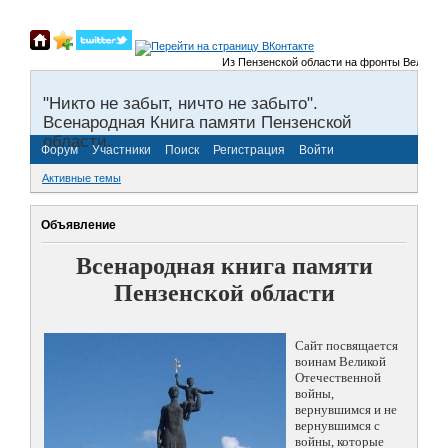
Из Пензенской области на фронты Великой Отеч
"Никто не забыт, ничто не забыто".
Всенародная Книга памяти Пензенской
области.
Форум
Участники
Поиск
Регистрация
Войти
Активные темы
Объявление
Всенародная книга памяти
Пензенской области
Сайт посвящается
воинам Великой
Отечественной
войны,
вернувшимся и не
вернувшимся с
войны, которые