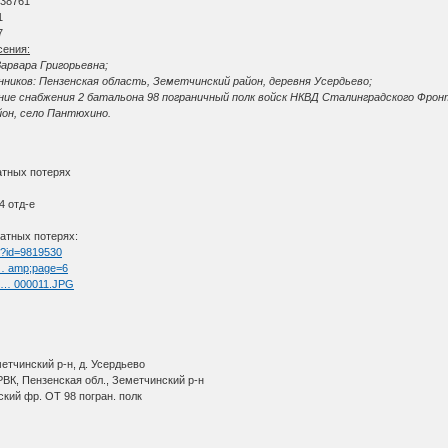
 38761
1
7
сения:
арвара Григорьевна;
ников: Пензенская область, Земетчинский район, деревня Усердьево;
ение снабжения 2 батальона 98 пограничный полк войск НКВД Сталинградского Фрон
йон, село Пантюхино.
атных потерях
4 отд-е
атных потерях:
tm?id=9819530
t … amp;page=6
ul … 000011.JPG
етчинский р-н, д. Усердьево
ВК, Пензенская обл., Земетчинский р-н
кий фр. ОТ 98 погран. полк