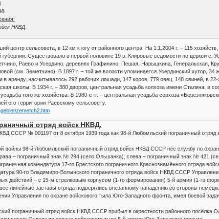
1
98
сения:
ойск НКВД.
ший центр сельсовета, в 12 км к югу от районного центра. На 1.1.2004 г. – 115 хозяй
убернии. Существовало в первой половине 19 в. Клировые ведомости по церкви с. Усерд
етчино, Раево и Усердино, деревнях Графинино, Пешая, Нарышкина, Генеральская, Кр
й (см. Земетчино). В 1897 г. – той же волости упоминается Усердинский хутор, 34 жи
и в аренду, насчитывалось 292 рабочих лошади, 147 коров, 779 овец, 148 свиней, в 22-
кая школы. В 1934 г. – 380 дворов, центральная усадьба колхоза имени Сталина, в сос
усадьба того же хозяйства. В 1980-е гг. – центральная усадьба совхоза «Березняковск
чей его территории Раевскому сельсовету.
agebiet/zemetch2.htm
раничный отряд войск НКВД.
НКВД СССР № 001197 от 8 октября 1939 года как 98-й Любомльский пограничный отря
й войны 98-й Любомльский пограничный отряд войск НКВД СССР нёс службу по охране
права – пограничный знак № 294 (село Ольшанка), слева – пограничный знак № 421 (с
ограничная комендатура 17-го Брестского пограничного Краснознамённого отряда во
ндатура 90-го Владимиро-Волынского пограничного отряда войск НКВД СССР Управлени
ых действий – с 15-м стрелковым корпусом (1-го формирования) 5-й армии (1-го форм
 все линейные заставы отряда подверглись внезапному нападению со стороны немецк
нении Управления по охране войскового тыла Юго-Западного фронта, имея боевой зада
ьский пограничный отряд войск НКВД СССР прибыл в окрестности районного посёлка 