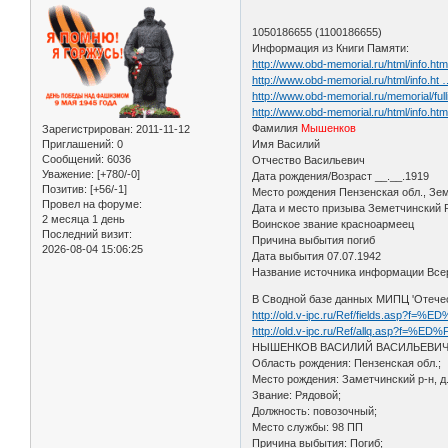
1050186655 (1100186655)
Информация из Книги Памяти:
http://www.obd-memorial.ru/html/info.h
http://www.obd-memorial.ru/html/info.ht
http://www.obd-memorial.ru/memorial
http://www.obd-memorial.ru/html/info.h
Фамилия
Мышенков
Зарегистрирован
: 2011-11-12
Приглашений:
0
Имя Василий
Сообщений:
6036
Отчество Васильевич
Уважение:
[+780/-0]
Дата рождения/Возраст __.__.1919
Позитив:
[+56/-1]
Место рождения Пензенская обл., Зем
Провел на форуме:
Дата и место призыва Земетчинский 
2 месяца 1 день
Воинское звание красноармеец
Последний визит:
Причина выбытия погиб
2026-08-04 15:06:25
Дата выбытия 07.07.1942
Название источника информации Всер
В Сводной базе данных МИПЦ 'Отече
http://old.v-ipc.ru/Ref/fields.a
http://old.v-ipc.ru/Ref/allq.asp
НЫШЕНКОВ ВАСИЛИЙ ВАСИЛЬЕВИЧ, 1
Область рождения: Пензенская обл.;
Место рождения: Заметчинский р-н, д
Звание: Рядовой;
Должность: повозочный;
Место службы: 98 ПП
Причина выбытия: Погиб;