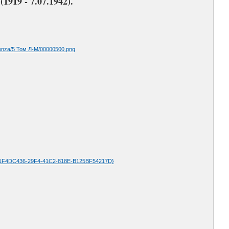
19 - 7.07.1942).
enza/5 Том Л-М/00000500.png
{1F4DC436-29F4-41C2-818E-B125BF54217D}