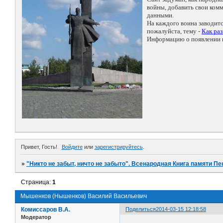
войны, добавить свои ко
данными.
На каждого воина заводит
пожалуйста, тему -
Как ра
Информацию о появлении н
Привет, Гость!
Войдите
или
зарегистрируйтесь
.
»
"Никто не забыт, ничто не забыто". Всенародная Книга памяти Пе
Страница:
1
Мышенков (Нышенков) Василий Васильевич
Комиссаров В.А.
Поделиться
2014-03-15 12:18:58
Модератор