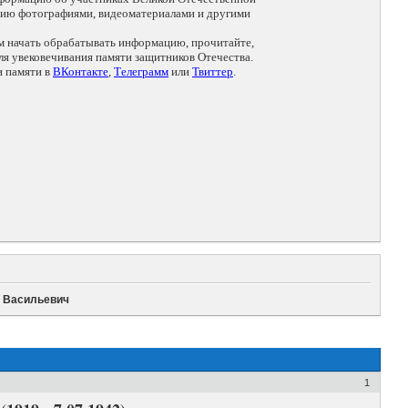
цию фотографиями, видеоматериалами и другими
ем начать обрабатывать информацию, прочитайте,
я увековечивания памяти защитников Отечества.
и памяти в
ВКонтакте
,
Телеграмм
или
Твиттер
.
 Васильевич
1