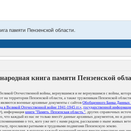
нига памяти Пензенской области.
народная книга памяти Пензенской обл
Великой Отечественной войны, вернувшимся и не вернувшимся с войны, котор
т на территории Пензенской области, а также труженикам Пензенской области
 являются военные архивные документы с сайтов
Обобщенного Банка Данных
а в Великой Отечественной войне 1941-1945 гг.»
,
государственной информаци
), информация
книги "Память. Пензенская область."
, других справочных источ
 то, что каждый из нас не только внесёт данные архивных документов, но и 
оминаниями о тех, кого уже нет с нами рядом, рассказами о ныне живых ветер
в тылу, прославлял ратными и трудовыми подвигами Пензенскую землю.
ая энциклопедия, в которую каждый желающий может внести известную ему и