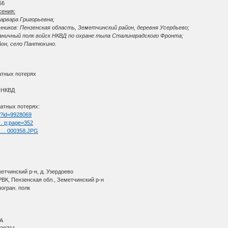
56
сения:
арвара Григорьевна;
ников: Пензенская область, Земетчинский район, деревня Усердьево;
раничный полк войск НКВД по охране тыла Сталинградского Фронта;
йон, село Пантюхино.
атных потерях
к НКВД
атных потерях:
tm?id=9928069
 … p;page=352
ul … 000358.JPG
етчинский р-н, д. Узердоево
ВК, Пензенская обл., Земетчинский р-н
огран. полк
ВА