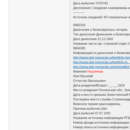
Дата выбытия: 07/07/42
Дополнения: Сведения сканированы из
----------
Источник сведений: КП пограничных 
9960318
Донесения о безвозвратных потерях
Тип донесения Донесения о безвозвр
Дата донесения 21.12.1942
Название части орг.-строевой отдел 
9964385
Информация из донесения о безвозвр
http://www.obd-memorial.ru/html/info.h
http://www.obd-memorial.ru/html/info.ht
http://www.obd-memorial.ru/memorial/fu
Фамилия
Нышенков
Имя Василий
Отчество Васильевич
Дата рождения/Возраст __.__.1919
Место рождения Пензенская обл., Зем
Дата и место призыва Земетчинский Р
Последнее место службы Сталинградс
Воинское звание красноармеец
Причина выбытия убит
Дата выбытия 07.07.1942
Название источника информации РГ
Номер фонда источника информации
Номер описи источника информации 