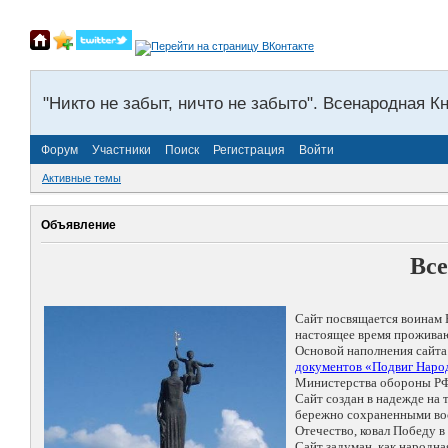
"Никто не забыт, ничто не забыто". Всенародная К
Форум
Участники
Поиск
Регистрация
Войти
Активные темы
Объявление
Все
Сайт посвящается воинам 
настоящее время проживаю
Основой наполнения сайта
документов «Подвиг Народ
Министерства обороны РФ
Сайт создан в надежде на
бережно сохраненными восп
Отечество, ковал Победу 
Сайт задуман, как народн