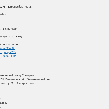
: КП Погранвойск, том 2.
войск
атных потерях
3 отд-е ГУВВ НКВД
атных потерях:
tm?id=9964385
 … p;page=265
l … 000271.jpg
етчинский р-н, д. Усердьево
ВК, Пензенская обл., Земетчинский р-н
кий фр. ОТ 98 погран. полк
ВА
 32880
1