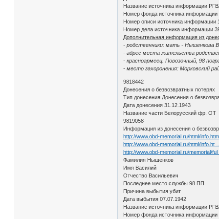
Название источника информации РГ
Номер фонда источника информации
Номер описи источника информации 
Номер дела источника информации 3
Дополнительная информация из доне
- родственники: мать - Нышенкова В
- адрес места жительства родствен
- красноармеец. Повозочный, 98 пог
- место захоронения: Морковский ра
9818442
Донесения о безвозвратных потерях
Тип донесения Донесения о безвозвр
Дата донесения 31.12.1943
Название части Белорусский фр. ОТ
9819058
Информация из донесения о безвозвр
http://www.obd-memorial.ru/html/info.h
http://www.obd-memorial.ru/html/info.h
http://www.obd-memorial.ru/memorial/f
Фамилия Нышенков
Имя Василий
Отчество Васильевич
Последнее место службы 98 ПП
Причина выбытия убит
Дата выбытия 07.07.1942
Название источника информации РГ
Номер фонда источника информации