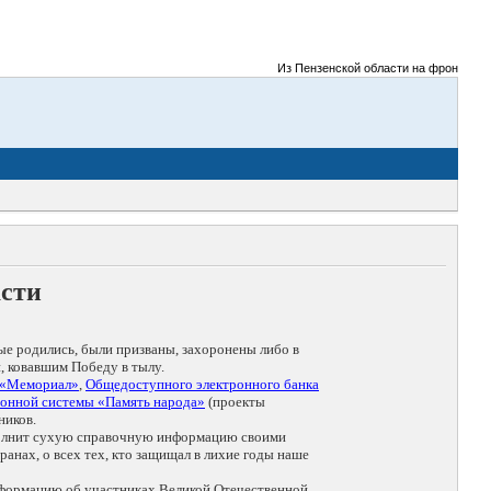
Из Пензенской области на фронты Великой
асти
ые родились, были призваны, захоронены либо в
, ковавшим Победу в тылу.
 «Мемориал»
,
Общедоступного электронного банка
онной системы «Память народа»
(проекты
ников.
дополнит сухую справочную информацию своими
анах, о всех тех, кто защищал в лихие годы наше
нформацию об участниках Великой Отечественной