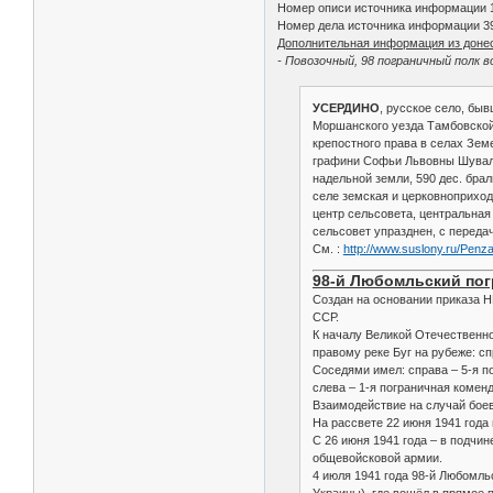
Номер описи источника информации 
Номер дела источника информации 3
Дополнительная информация из доне
- Повозочный, 98 пограничный полк в
УСЕРДИНО
, русское село, быв
Моршанского уезда Тамбовской г
крепостного права в селах Зем
графини Софьи Львовны Шувалово
надельной земли, 590 дес. брал
селе земская и церковноприходс
центр сельсовета, центральная 
сельсовет упразднен, с переда
См. :
http://www.suslony.ru/Penz
98-й Любомльский пог
Создан на основании приказа 
ССР.
К началу Великой Отечественно
правому реке Буг на рубеже: с
Соседями имел: справа – 5-я п
слева – 1-я пограничная коме
Взаимодействие на случай боев
На рассвете 22 июня 1941 года
С 26 июня 1941 года – в подчи
общевойсковой армии.
4 июля 1941 года 98-й Любомл