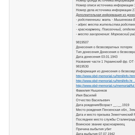
Номер фонда источника информации
Номер описи источника информации 
Номер дела источника информации 2
Дополнительная информация из доне
- родственники: мать - Мышенкова В
- адрес места жительства родствен
- красноармеец. Повозочный, отдел
- место захоронения: Морковский ра
9819507
Донесения о безвозвратных потерях
Тип донесения Донесения о безвозвр
Дата донесения 03.01.1943
Название части 1 Украинский фр. ОТ 
9819530
Информация из донесения о безвозвр
http://www.obd-memorial.ru/html/info.h
http://www.obd-memorial.ru/html/info.h
http://www.obd-memorial.ru/memorial/f
Фамилия Нышенков
Имя Василий
Отчество Васильевич
Дата рождения/Возраст __.__.1919
Место рождения Пензенская обл., Зем
Дата и место призыва Земетчинский Р
Последнее место службы Сталинградс
Воинское звание красноармеец
Причина выбытия убит
Дата выбытия 07.07.1942