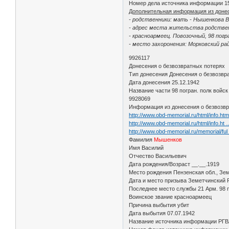
Номер дела источника информации 1
Дополнительная информация из доне
- родственники: мать - Нышенкова В
- адрес места жительства родствен
- красноармеец. Повозочный, 98 пог
- место захоронения: Морковский ра
9926117
Донесения о безвозвратных потерях
Тип донесения Донесения о безвозвр
Дата донесения 25.12.1942
Название части 98 погран. полк войс
9928069
Информация из донесения о безвозвр
http://www.obd-memorial.ru/html/info.h
http://www.obd-memorial.ru/html/info.ht
http://www.obd-memorial.ru/memorial/f
Фамилия
Мышенков
Имя Василий
Отчество Васильевич
Дата рождения/Возраст __.__.1919
Место рождения Пензенская обл., Зем
Дата и место призыва Земетчинский Р
Последнее место службы 21 Арм. 98 п
Воинское звание красноармеец
Причина выбытия убит
Дата выбытия 07.07.1942
Название источника информации РГ