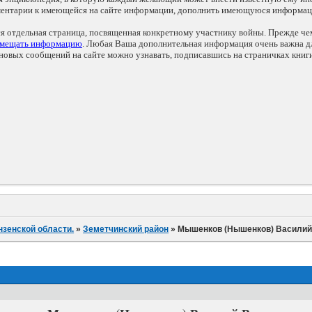
мментарии к имеющейся на сайте информации, дополнить имеющуюся информа
ся отдельная страница, посвященная конкретному участнику войны. Прежде ч
змещать информацию
. Любая Ваша дополнительная информация очень важна дл
овых сообщений на сайте можно узнавать, подписавшись на страничках книг
нзенской области.
»
Земетчинский район
»
Мышенков (Нышенков) Василий