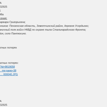
ВА
 32925
1
98a
сения:
арвара Григорьевна;
ников: Пензенская область, Земетчинский район, деревня Усердьево;
раничный полк войск НКВД по охране тыла Сталинградского Фронта;
йон, село Пантюхино.
атных потерях
атных потерях:
tm?id=9819058
t … mp;page=38
ul … 000040.JPG
ВА
 32925