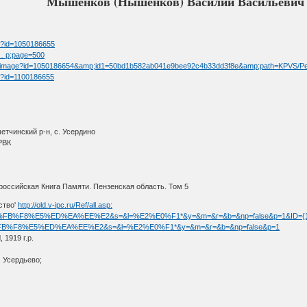
Мышенков (Нышенков) Василий Васильевич (19
tm?id=1050186655
 … p;page=500
/fullimage?id=1050186654&amp;id1=50bd1b582ab041e9bee92c4b33dd3f8e&amp;path=KPVS/P
tm?id=1100186655
етчинский р-н, с. Усердино
РВК
оссийская Книга Памяти. Пензенская область. Том 5
ство'
http://old.v-ipc.ru/Ref/all.asp:
sp?f=%ED%FB%F8%E5%ED%EA%EE%E2&s=&l=%E2%E0%F1*&y=&m=&r=&b=&np=false&p=1&ID=
?f=%ED%FB%F8%E5%ED%EA%EE%E2&s=&l=%E2%E0%F1*&y=&m=&r=&b=&np=false&p=1
919 г.р.
. Усердьево;