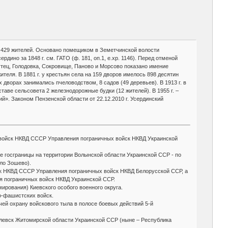
ств, 429 жителей. Основано помещиком в Земетчинской волости
ино за 1848 г. см. ГАТО (ф. 181, оп.1, е.хр. 1146). Перед отменой
утец, Голодовка, Сокровище, Паново и Морсово показано имение
теля. В 1881 г. у крестьян села на 159 дворов имелось 898 десятин
х дворах занимались пчеловодством, 8 садов (49 деревьев). В 1913 г. в
таве сельсовета 2 железнодорожные будки (12 жителей). В 1955 г. –
ий». Законом Пензенской области от 22.12.2010 г. Усердинский
д войск НКВД СССР Управления пограничных войск НКВД Украинской
 госграницы на территории Волынской области Украинской ССР - по
ело Зошево).
йск НКВД СССР Управления пограничных войск НКВД Белорусской ССР, а
я пограничных войск НКВД Украинской ССР.
ирования) Киевского особого военного округа.
о-фашистских войск.
чей охрану войскового тыла в полосе боевых действий 5-й
Олевск Житомирской области Украинской ССР (ныне – Республика