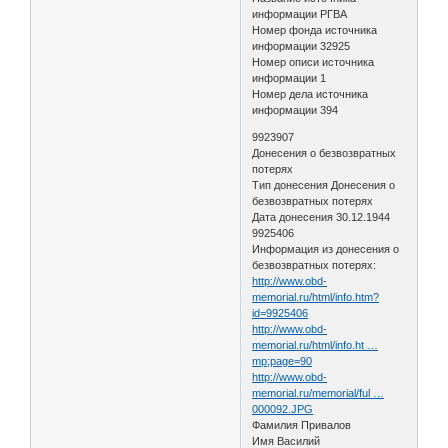
информации РГВА
Номер фонда источника
информации 32925
Номер описи источника
информации 1
Номер дела источника
информации 394
9923907
Донесения о безвозвратных
потерях
Тип донесения Донесения о
безвозвратных потерях
Дата донесения 30.12.1944
9925406
Информация из донесения о
безвозвратных потерях:
http://www.obd-
memorial.ru/html/info.htm?
id=9925406
http://www.obd-
memorial.ru/html/info.ht …
mp;page=90
http://www.obd-
memorial.ru/memorial/ful …
000092.JPG
Фамилия Привалов
Имя Василий