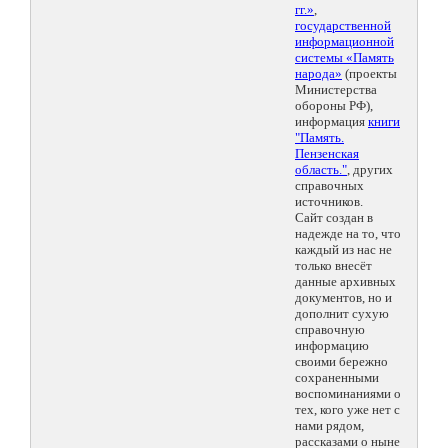
гг.»
,
государственной
информационной
системы «Память
народа»
(проекты
Министерства
обороны РФ),
информация
книги
"Память.
Пензенская
область."
, других
справочных
источников.
Сайт создан в
надежде на то, что
каждый из нас не
только внесёт
данные архивных
документов, но и
дополнит сухую
справочную
информацию
своими бережно
сохраненными
воспоминаниями о
тех, кого уже нет с
нами рядом,
рассказами о ныне