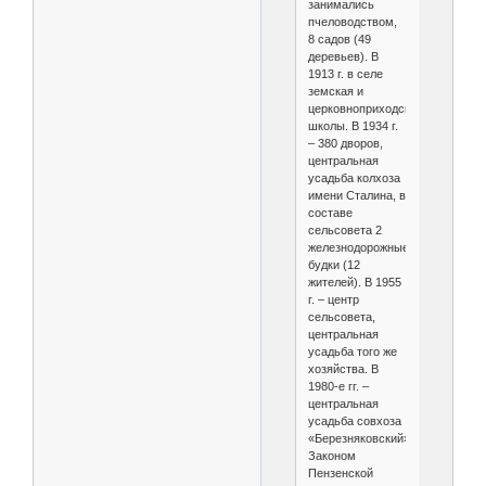
занимались
пчеловодством,
8 садов (49
деревьев). В
1913 г. в селе
земская и
церковноприходская
школы. В 1934 г.
– 380 дворов,
центральная
усадьба колхоза
имени Сталина, в
составе
сельсовета 2
железнодорожные
будки (12
жителей). В 1955
г. – центр
сельсовета,
центральная
усадьба того же
хозяйства. В
1980-е гг. –
центральная
усадьба совхоза
«Березняковский».
Законом
Пензенской