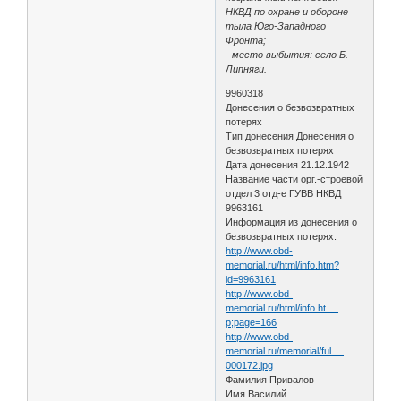
НКВД по охране и обороне
тыла Юго-Западного
Фронта;
- место выбытия: село Б.
Липняги.
9960318
Донесения о безвозвратных
потерях
Тип донесения Донесения о
безвозвратных потерях
Дата донесения 21.12.1942
Название части орг.-строевой
отдел 3 отд-е ГУВВ НКВД
9963161
Информация из донесения о
безвозвратных потерях:
http://www.obd-
memorial.ru/html/info.htm?
id=9963161
http://www.obd-
memorial.ru/html/info.ht …
p;page=166
http://www.obd-
memorial.ru/memorial/ful …
000172.jpg
Фамилия Привалов
Имя Василий