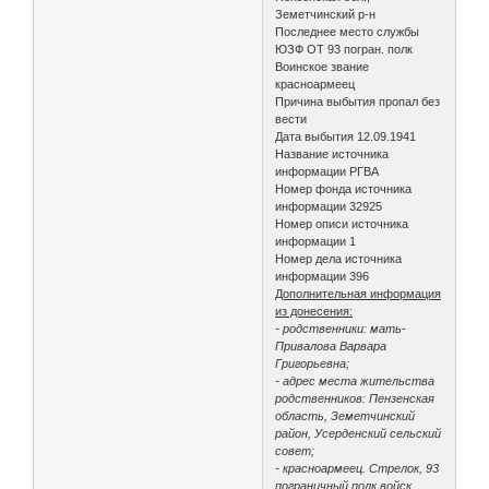
Земетчинский р-н
Последнее место службы
ЮЗФ ОТ 93 погран. полк
Воинское звание
красноармеец
Причина выбытия пропал без
вести
Дата выбытия 12.09.1941
Название источника
информации РГВА
Номер фонда источника
информации 32925
Номер описи источника
информации 1
Номер дела источника
информации 396
Дополнительная информация
из донесения:
- родственники: мать-
Привалова Варвара
Григорьевна;
- адрес места жительства
родственников: Пензенская
область, Земетчинский
район, Усерденский сельский
совет;
- красноармеец. Стрелок, 93
пограничный полк войск