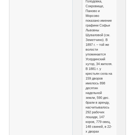
Голодовка,
Сокровище,
Паново и
Морсово
показано имение
графини Софьи
Львовны
Шуваловой (см.
Земетчино). В
1897 г. – той же
волости
упоминается
Усердинский
хутор, 34 жителя.
В 1881 г. у
крестьян села на
159 дворов
имелось 898
десятин
надельной
земли, 590 дес.
брали в аренду,
насчитывалось
292 рабочих
лошади, 147
коров, 779 овец,
148 свиней, в 22-
х дворах