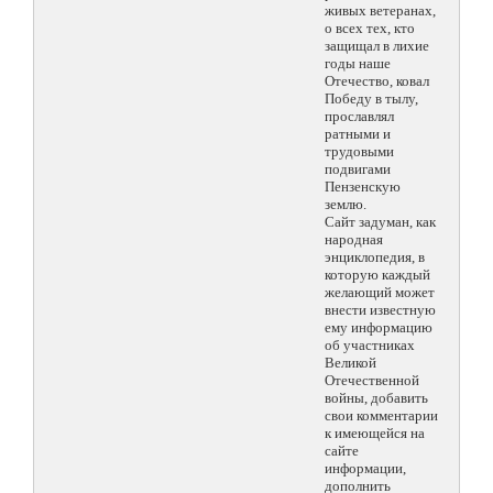
живых ветеранах,
о всех тех, кто
защищал в лихие
годы наше
Отечество, ковал
Победу в тылу,
прославлял
ратными и
трудовыми
подвигами
Пензенскую
землю.
Сайт задуман, как
народная
энциклопедия, в
которую каждый
желающий может
внести известную
ему информацию
об участниках
Великой
Отечественной
войны, добавить
свои комментарии
к имеющейся на
сайте
информации,
дополнить