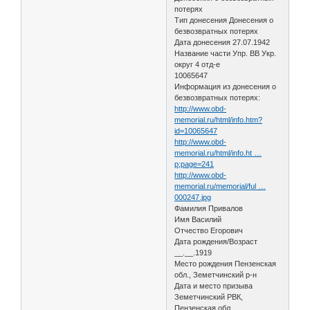
потерях
Тип донесения Донесения о
безвозвратных потерях
Дата донесения 27.07.1942
Название части Упр. ВВ Укр.
округ 4 отд-е
10065647
Информация из донесения о
безвозвратных потерях:
http://www.obd-
memorial.ru/html/info.htm?
id=10065647
http://www.obd-
memorial.ru/html/info.ht …
p;page=241
http://www.obd-
memorial.ru/memorial/ful …
000247.jpg
Фамилия Привалов
Имя Василий
Отчество Егорович
Дата рождения/Возраст
__.__.1919
Место рождения Пензенская
обл., Земетчинский р-н
Дата и место призыва
Земетчинский РВК,
Пензенская обл.,