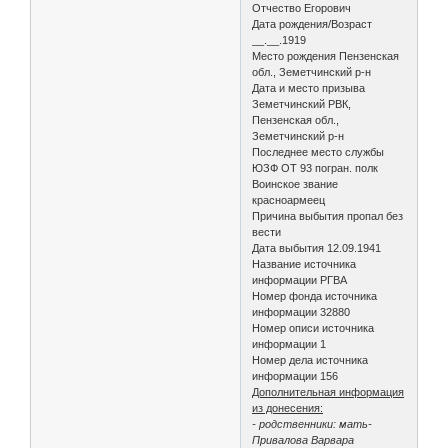
Отчество Егорович
Дата рождения/Возраст
__.__.1919
Место рождения Пензенская
обл., Земетчинский р-н
Дата и место призыва
Земетчинский РВК,
Пензенская обл.,
Земетчинский р-н
Последнее место службы
ЮЗФ ОТ 93 погран. полк
Воинское звание
красноармеец
Причина выбытия пропал без
вести
Дата выбытия 12.09.1941
Название источника
информации РГВА
Номер фонда источника
информации 32880
Номер описи источника
информации 1
Номер дела источника
информации 156
Дополнительная информация
из донесения:
- родственники: мать-
Привалова Варвара