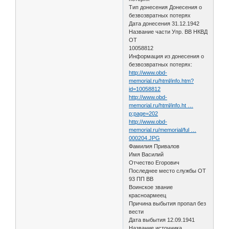
Тип донесения Донесения о
безвозвратных потерях
Дата донесения 31.12.1942
Название части Упр. ВВ НКВД
ОТ
10058812
Информация из донесения о
безвозвратных потерях:
http://www.obd-
memorial.ru/html/info.htm?
id=10058812
http://www.obd-
memorial.ru/html/info.ht …
p;page=202
http://www.obd-
memorial.ru/memorial/ful …
000204.JPG
Фамилия Привалов
Имя Василий
Отчество Егорович
Последнее место службы ОТ
93 ПП ВВ
Воинское звание
красноармеец
Причина выбытия пропал без
вести
Дата выбытия 12.09.1941
Название источника