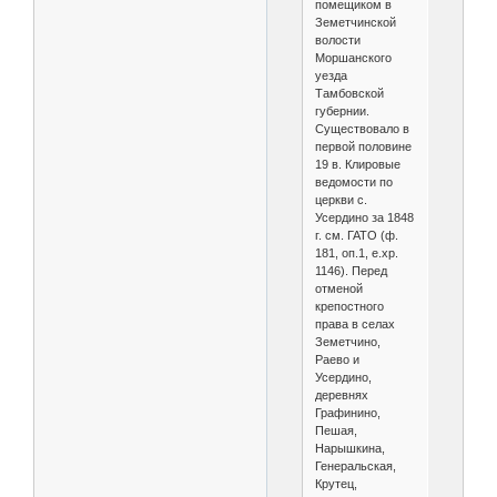
помещиком в
Земетчинской
волости
Моршанского
уезда
Тамбовской
губернии.
Существовало в
первой половине
19 в. Клировые
ведомости по
церкви с.
Усердино за 1848
г. см. ГАТО (ф.
181, оп.1, е.хр.
1146). Перед
отменой
крепостного
права в селах
Земетчино,
Раево и
Усердино,
деревнях
Графинино,
Пешая,
Нарышкина,
Генеральская,
Крутец,