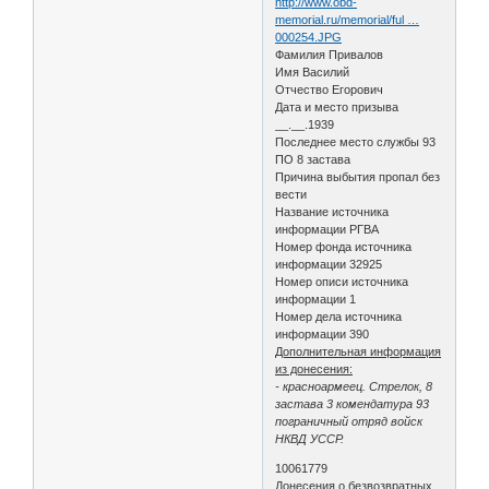
http://www.obd-
memorial.ru/memorial/ful …
000254.JPG
Фамилия Привалов
Имя Василий
Отчество Егорович
Дата и место призыва
__.__.1939
Последнее место службы 93
ПО 8 застава
Причина выбытия пропал без
вести
Название источника
информации РГВА
Номер фонда источника
информации 32925
Номер описи источника
информации 1
Номер дела источника
информации 390
Дополнительная информация
из донесения:
- красноармеец. Стрелок, 8
застава 3 комендатура 93
пограничный отряд войск
НКВД УССР.
10061779
Донесения о безвозвратных