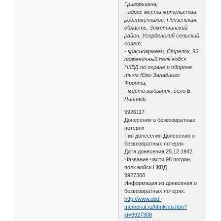
Григорьевна;
- адрес места жительства
родственников: Пензенская
область, Земетчинский
район, Усерденский сельский
совет;
- красноармеец. Стрелок, 93
пограничный полк войск
НКВД по охране и обороне
тыла Юго-Западного
Фронта;
- место выбытия: село Б.
Липняги.
9926117
Донесения о безвозвратных
потерях
Тип донесения Донесения о
безвозвратных потерях
Дата донесения 25.12.1942
Название части 98 погран.
полк войск НКВД
9927308
Информация из донесения о
безвозвратных потерях:
http://www.obd-
memorial.ru/html/info.htm?
id=9927308