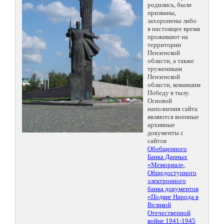
родились, были
призваны,
захоронены либо
в настоящее время
проживают на
территории
Пензенской
области, а также
труженикам
Пензенской
области, ковавшим
Победу в тылу.
Основой
наполнения сайта
являются военные
архивные
документы с
сайтов
Обобщенного
Банка Данных
«Мемориал»
,
Общедоступного
электронного
банка документов
«Подвиг Народа в
Великой
Отечественной
войне 1941-1945