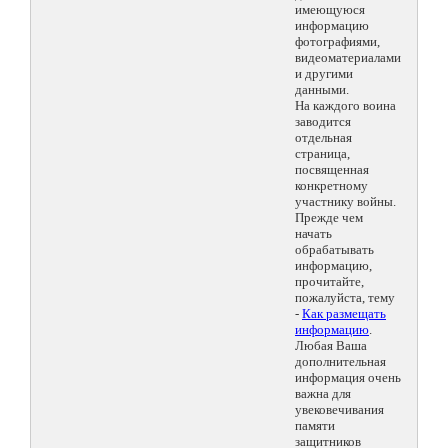
имеющуюся
информацию
фотографиями,
видеоматериалами
и другими
данными.
На каждого воина
заводится
отдельная
страница,
посвященная
конкретному
участнику войны.
Прежде чем
начать
обрабатывать
информацию,
прочитайте,
пожалуйста, тему
-
Как размещать
информацию
.
Любая Ваша
дополнительная
информация очень
важна для
увековечивания
памяти
защитников