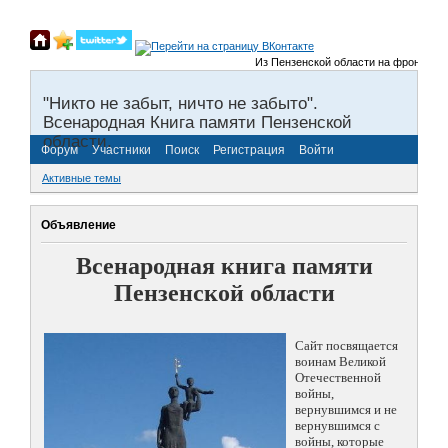
Из Пензенской области на фронты Велико
"Никто не забыт, ничто не забыто".
Всенародная Книга памяти Пензенской
области.
Форум
Участники
Поиск
Регистрация
Войти
Активные темы
Объявление
Всенародная книга памяти
Пензенской области
Сайт посвящается
воинам Великой
Отечественной
войны,
вернувшимся и не
вернувшимся с
войны, которые