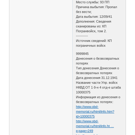
Место службы: 93 ПП
Причина выбытия: Пропал
без вести;
Дата выбытия: 12/09/41
Дополнения: Сведения
сканированы из: КП
Погранвойск, том 2.
----------
Источник сведений: КП
пограничных войск
9999845
Донесения о безвозвратных
потерях
Тип донесения Донесения о
безвозвратных потерях
Дата донесения 31.12.1941
Название части Упр. войск
НКВД ОТ 1 б-н 4 отд-е штаба
10000375
Информация из донесения о
безвозвратных потерях:
http://www.obd-
memorial.ru/html/info.htm?
id=10000375
http://www.obd-
memorial.ru/html/info.ht …
p;page=249