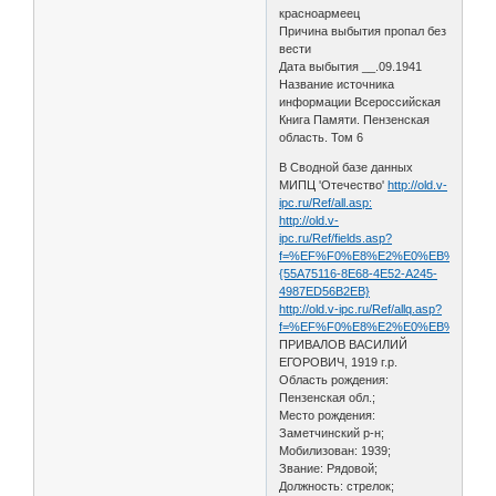
красноармеец
Причина выбытия пропал без
вести
Дата выбытия __.09.1941
Название источника
информации Всероссийская
Книга Памяти. Пензенская
область. Том 6
В Сводной базе данных
МИПЦ 'Отечество'
http://old.v-
ipc.ru/Ref/all.asp:
http://old.v-
ipc.ru/Ref/fields.asp?
f=%EF%F0%E8%E2%E0%EB%EE%E2&s=
{55A75116-8E68-4E52-A245-
4987ED56B2EB}
http://old.v-ipc.ru/Ref/allq.asp?
f=%EF%F0%E8%E2%E0%EB%EE%E2&s
ПРИВАЛОВ ВАСИЛИЙ
ЕГОРОВИЧ, 1919 г.р.
Область рождения:
Пензенская обл.;
Место рождения:
Заметчинский р-н;
Мобилизован: 1939;
Звание: Рядовой;
Должность: стрелок;