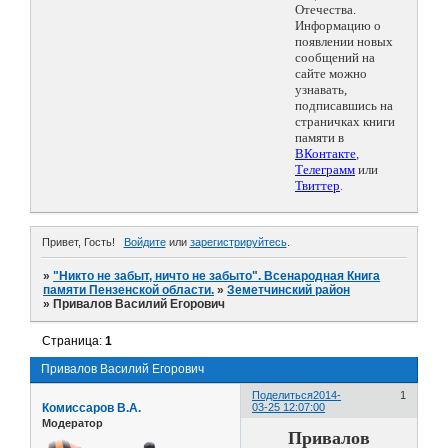
Отечества.
Информацию о
появлении новых
сообщений на
сайте можно
узнавать,
подписавшись на
страничках книги
памяти в
ВКонтакте
,
Телеграмм
или
Твиттер
.
Привет, Гость!
Войдите
или
зарегистрируйтесь
.
»
"Никто не забыт, ничто не забыто". Всенародная Книга
памяти Пензенской области.
»
Земетчинский район
»
Привалов Василий Егорович
Страница:
1
Привалов Василий Егорович
Поделиться
2014-
1
Комиссаров В.А.
03-25 12:07:00
Модератор
Привалов