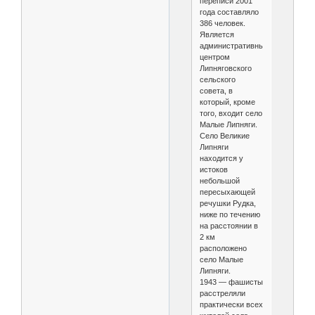
переписи 2001
года составляло
386 человек.
Является
административным
центром
Липняговского
сельского
совета, в
который, кроме
того, входит село
Малые Липняги.
Село Великие
Липняги
находится у
истоков
небольшой
пересыхающей
речушки Рудка,
ниже по течению
на расстоянии в
2 км
расположено
село Малые
Липняги.
1943 — фашисты
расстреляли
практически всех