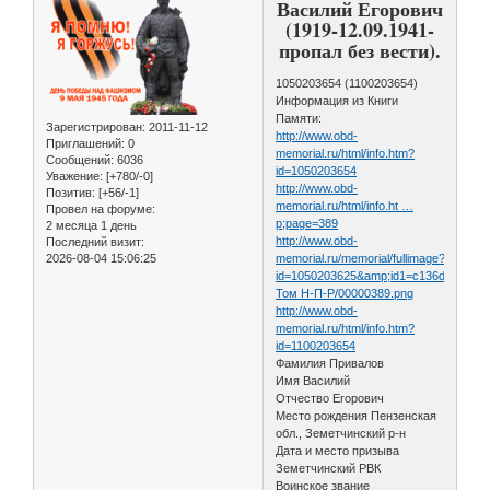
Василий Егорович
(1919-12.09.1941-
пропал без вести).
1050203654 (1100203654)
Информация из Книги
Памяти:
Зарегистрирован
: 2011-11-12
http://www.obd-
Приглашений:
0
memorial.ru/html/info.htm?
Сообщений:
6036
id=1050203654
Уважение:
[+780/-0]
http://www.obd-
Позитив:
[+56/-1]
memorial.ru/html/info.ht …
Провел на форуме:
p;page=389
2 месяца 1 день
http://www.obd-
Последний визит:
2026-08-04 15:06:25
memorial.ru/memorial/fullimage?
id=1050203625&amp;id1=c136dd56ca7
Том Н-П-Р/00000389.png
http://www.obd-
memorial.ru/html/info.htm?
id=1100203654
Фамилия Привалов
Имя Василий
Отчество Егорович
Место рождения Пензенская
обл., Земетчинский р-н
Дата и место призыва
Земетчинский РВК
Воинское звание