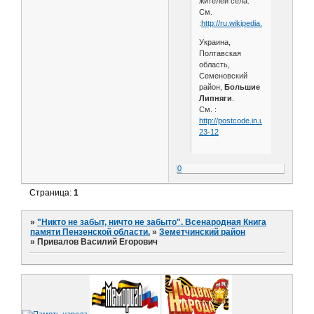
жителей села.
См.
:
http://ru.wikipedia.o
Украина,
Полтавская
область,
Семеновский
район,
Большие
Липняги
.
См. :
http://postcode.in.ua/ru/codes/cit
23-12
0
Страница:
1
»
"Никто не забыт, ничто не забыто". Всенародная Книга
памяти Пензенской области.
»
Земетчинский район
»
Привалов Василий Егорович