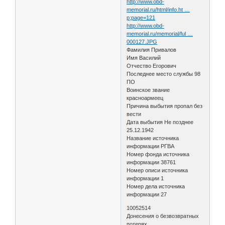
http://www.obd-
memorial.ru/html/info.ht …
p;page=121
http://www.obd-
memorial.ru/memorial/ful …
000127.JPG
Фамилия Привалов
Имя Василий
Отчество Егорович
Последнее место службы 98
ПО
Воинское звание
красноармеец
Причина выбытия пропал без
вести
Дата выбытия Не позднее
25.12.1942
Название источника
информации РГВА
Номер фонда источника
информации 38761
Номер описи источника
информации 1
Номер дела источника
информации 27
10052514
Донесения о безвозвратных
потерях