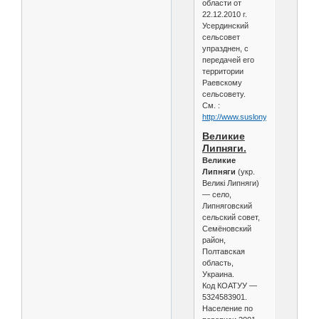
области от
22.12.2010 г.
Усердинский
сельсовет
упразднен, с
передачей его
территории
Раевскому
сельсовету.
См. :
http://www.suslony.ru/Penzagebi
Великие
Липняги.
Великие
Липняги
(укр.
Великі Липняги)
— село,
Липняговский
сельский совет,
Семёновский
район,
Полтавская
область,
Украина.
Код КОАТУУ —
5324583901.
Население по