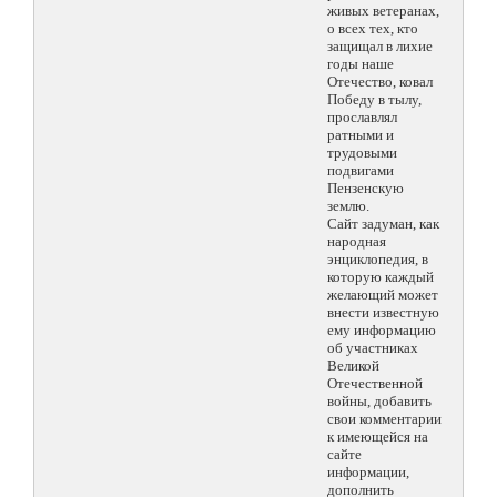
живых ветеранах,
о всех тех, кто
защищал в лихие
годы наше
Отечество, ковал
Победу в тылу,
прославлял
ратными и
трудовыми
подвигами
Пензенскую
землю.
Сайт задуман, как
народная
энциклопедия, в
которую каждый
желающий может
внести известную
ему информацию
об участниках
Великой
Отечественной
войны, добавить
свои комментарии
к имеющейся на
сайте
информации,
дополнить