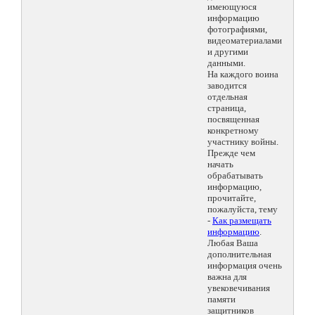
имеющуюся
информацию
фотографиями,
видеоматериалами
и другими
данными.
На каждого воина
заводится
отдельная
страница,
посвященная
конкретному
участнику войны.
Прежде чем
начать
обрабатывать
информацию,
прочитайте,
пожалуйста, тему
-
Как размещать
информацию
.
Любая Ваша
дополнительная
информация очень
важна для
увековечивания
памяти
защитников