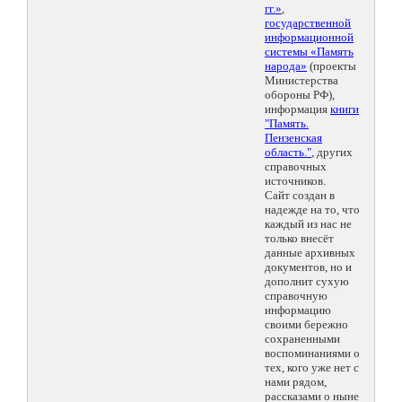
гг.»
,
государственной
информационной
системы «Память
народа»
(проекты
Министерства
обороны РФ),
информация
книги
"Память.
Пензенская
область."
, других
справочных
источников.
Сайт создан в
надежде на то, что
каждый из нас не
только внесёт
данные архивных
документов, но и
дополнит сухую
справочную
информацию
своими бережно
сохраненными
воспоминаниями о
тех, кого уже нет с
нами рядом,
рассказами о ныне