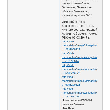
стрелок, жена Ольга
Назаровна, Пензенская
область Земетчино,
ул.Кладбищенская №87.
Именной список
безвозвратных потерь
личного состава Красной
Армии по Земетчинскому
РВК от 06.03.1947 г.
http://obd-
memorial.ru/Image2/imagelink
… 2732058227
http://obd-
memorial.ru/Image2/imagelink
… eff7c90614
http://obd-
memorial.ru/Image2/imagelink
… 5bd32de623
http://obd-
memorial.ru/Image2/imagelink
… 5bd32de623
http://obd-
memorial.ru/Image2/imagelink
… 1e26e176b6
Номер записи 60559492
Фамилия Беляков
Имя Иван