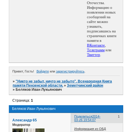
Отечества.
Информацию о
появлении новых
сообщений на
сайте можно
узнавать,
подписавшись на
страничках книги
памяти в
ВКонтакте
,
Телеграмм
или
Твиттер
.
Привет, Гость!
Войдите
или
зарегистрируйтесь
.
»
"Никто не забыт, ничто не забыто". Всенародная Книга
памяти Пензенской области.
»
Земетчинский район
»
Беляков Иван Лукьянович
Страница:
1
Беляков Иван Лукьянович
Поделиться
2014-
1
Александр 65
03-26 19:54:07
Модератор
Информация из ОБД