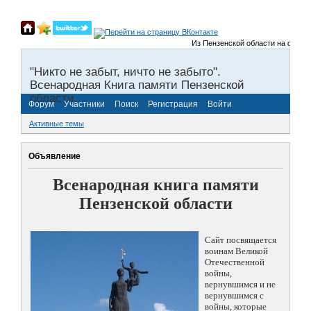
Из Пензенской области на фронты 
"Никто не забыт, ничто не забыто".
Всенародная Книга памяти Пензенской
области.
Форум
Участники
Поиск
Регистрация
Войти
Активные темы
Объявление
Всенародная книга памяти
Пензенской области
Сайт посвящается
воинам Великой
Отечественной
войны,
вернувшимся и не
вернувшимся с
войны, которые