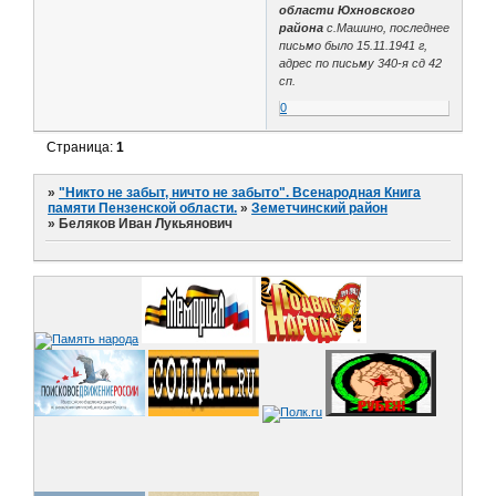
области Юхновского
района
с.Машино, последнее
письмо было 15.11.1941 г,
адрес по письму 340-я сд 42
сп.
0
Страница:
1
»
"Никто не забыт, ничто не забыто". Всенародная Книга
памяти Пензенской области.
»
Земетчинский район
»
Беляков Иван Лукьянович