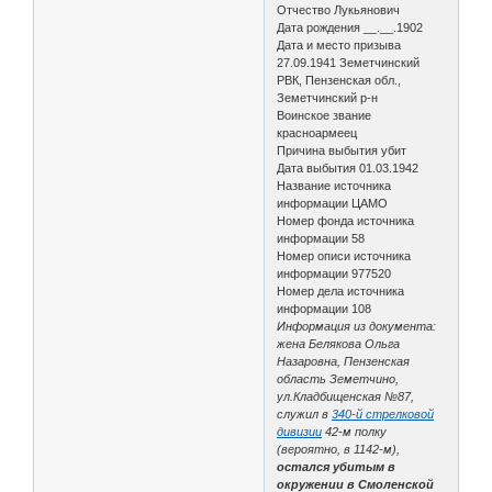
Отчество Лукьянович
Дата рождения __.__.1902
Дата и место призыва
27.09.1941 Земетчинский
РВК, Пензенская обл.,
Земетчинский р-н
Воинское звание
красноармеец
Причина выбытия убит
Дата выбытия 01.03.1942
Название источника
информации ЦАМО
Номер фонда источника
информации 58
Номер описи источника
информации 977520
Номер дела источника
информации 108
Информация из документа:
жена Белякова Ольга
Назаровна, Пензенская
область Земетчино,
ул.Кладбищенская №87,
служил в
340-й стрелковой
дивизии
42-м полку
(вероятно, в 1142-м),
остался убитым в
окружении в Смоленской