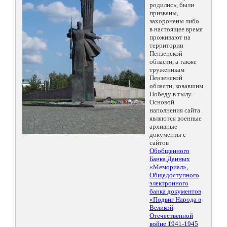
родились, были
призваны,
захоронены либо
в настоящее время
проживают на
территории
Пензенской
области, а также
труженикам
Пензенской
области, ковавшим
Победу в тылу.
Основой
наполнения сайта
являются военные
архивные
документы с
сайтов
Обобщенного
Банка Данных
«Мемориал»
,
Общедоступного
электронного
банка документов
«Подвиг Народа в
Великой
Отечественной
войне 1941-1945