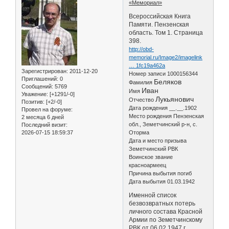
«Мемориал»
Всероссийская Книга
Памяти. Пензенская
область. Том 1. Страница
398.
http://obd-
memorial.ru/Image2/imagelink
… 1fc19a462a
Зарегистрирован
: 2011-12-20
Номер записи 1000156344
Приглашений:
0
Беляков
Фамилия
Сообщений:
5769
Иван
Имя
Уважение:
[+1291/-0]
Лукьянович
Отчество
Позитив:
[+2/-0]
Дата рождения __.__.1902
Провел на форуме:
Место рождения Пензенская
2 месяца 6 дней
обл., Земетчинский р-н, с.
Последний визит:
2026-07-15 18:59:37
Оторма
Дата и место призыва
Земетчинский РВК
Воинское звание
красноармеец
Причина выбытия погиб
Дата выбытия 01.03.1942
Именной список
безвозвратных потерь
личного состава Красной
Армии по Земетчинскому
РВК от 06.02.1947 г.