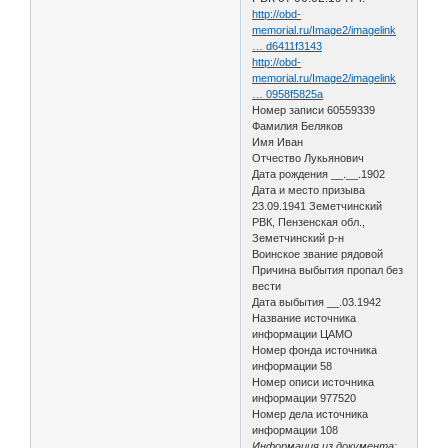
http://obd-
memorial.ru/Image2/imagelink
… d6411f3143
http://obd-
memorial.ru/Image2/imagelink
… 0958f5825a
Номер записи 60559339
Фамилия Беляков
Имя Иван
Отчество Лукьянович
Дата рождения __.__.1902
Дата и место призыва
23.09.1941 Земетчинский
РВК, Пензенская обл.,
Земетчинский р-н
Воинское звание рядовой
Причина выбытия пропал без
вести
Дата выбытия __.03.1942
Название источника
информации ЦАМО
Номер фонда источника
информации 58
Номер описи источника
информации 977520
Номер дела источника
информации 108
Информация из документа: