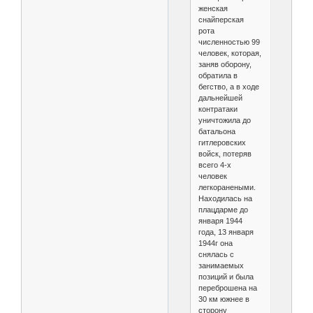
женская
снайперская
рота
численностью 99
человек, которая,
заняв оборону,
обратила в
бегство, а в ходе
дальнейшей
контратаки
уничтожила до
батальона
гитлеровских
войск, потеряв
всего 4-х
человек
легкоранеными.
Находилась на
плацдарме до
января 1944
года, 13 января
1944г она
снялась с
занимаемых
позиций и была
переброшена на
30 км южнее в
сторону