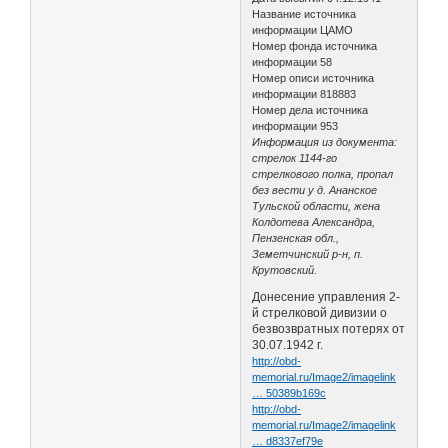
Название источника
информации ЦАМО
Номер фонда источника
информации 58
Номер описи источника
информации 818883
Номер дела источника
информации 953
Информация из документа:
стрелок 1144-го
стрелкового полка, пропал
без вести у д. Ананское
Тульской области, жена
Колдотева Александра,
Пензенская обл.,
Земетчинский р-н, п.
Крутовский.
Донесение управления 2-
й стрелковой дивизии о
безвозвратных потерях от
30.07.1942 г.
http://obd-
memorial.ru/Image2/imagelink
… 50389b169c
http://obd-
memorial.ru/Image2/imagelink
… d8337ef79e