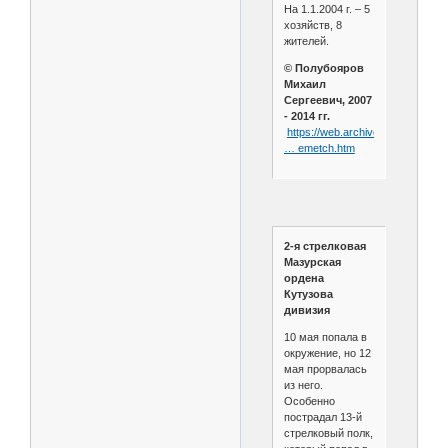
На 1.1.2004 г. – 5
хозяйств, 8
жителей.
© Полубояров
Михаил
Сергеевич, 2007
- 2014 гг.
https://web.archive.org/web/20
… emetch.htm
2-я стрелковая
Мазурская
ордена
Кутузова
дивизия
10 мая попала в
окружение, но 12
мая прорвалась
из него.
Особенно
пострадал 13-й
стрелковый полк,