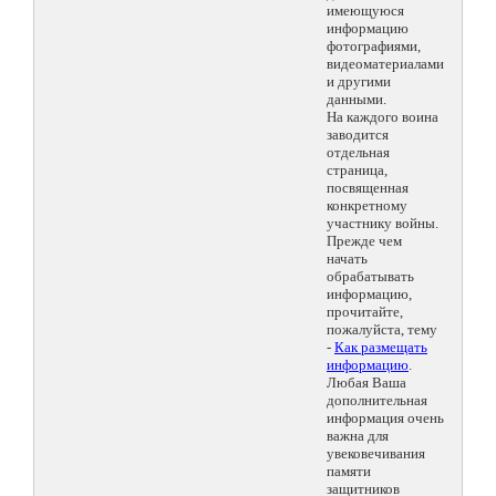
имеющуюся
информацию
фотографиями,
видеоматериалами
и другими
данными.
На каждого воина
заводится
отдельная
страница,
посвященная
конкретному
участнику войны.
Прежде чем
начать
обрабатывать
информацию,
прочитайте,
пожалуйста, тему
-
Как размещать
информацию
.
Любая Ваша
дополнительная
информация очень
важна для
увековечивания
памяти
защитников