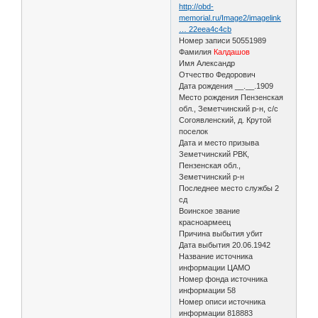
http://obd-
memorial.ru/Image2/imagelink
… 22eea4c4cb
Номер записи 50551989
Фамилия
Калдашов
Имя Александр
Отчество Федорович
Дата рождения __.__.1909
Место рождения Пензенская
обл., Земетчинский р-н, с/с
Согоявленский, д. Крутой
поселок
Дата и место призыва
Земетчинский РВК,
Пензенская обл.,
Земетчинский р-н
Последнее место службы 2
сд
Воинское звание
красноармеец
Причина выбытия убит
Дата выбытия 20.06.1942
Название источника
информации ЦАМО
Номер фонда источника
информации 58
Номер описи источника
информации 818883