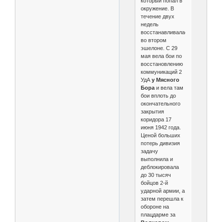
который попал в
окружение. В
течение двух
недель
восстанавливалась
во втором
эшелоне. С 29
мая вела бои по
восстановлению
коммуникаций 2
УдА
у Мясного
Бора
и вела там
бои вплоть до
окончательного
закрытия
коридора 17
июня 1942 года.
Ценой больших
потерь дивизия
задачу
выполнила и
деблокировала
до 30 тысяч
бойцов 2-й
ударной армии, а
затем перешла к
обороне на
плацдарме за