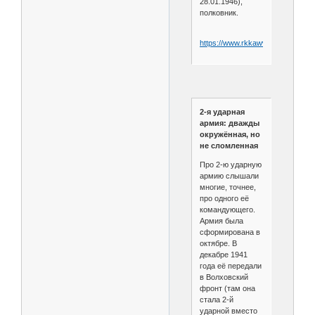
28.01.1946),
полковник.
https://www.rkkawwii.ru/division/2
2-я ударная
армия: дважды
окружённая, но
не сломленная
Про 2-ю ударную
армию слышали
многие, точнее,
про одного её
командующего.
Армия была
сформирована в
октябре. В
декабре 1941
года её передали
в Волховский
фронт (там она
стала 2-й
ударной вместо