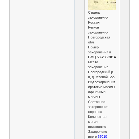
Страна
захоронения
Россия
Регион
захоронения
Новгородская
обл.
Номер
захоронения в
ВМЦ 53-238/2014
Место
захоронения
Новгородский р-
н, д. Мясной Бор
Вид захоронения
братские могилы
одиночные
могилы
Состояние
захоронения
хорошее
Количество
могил
неизвестно
Захоронено
всего
37010