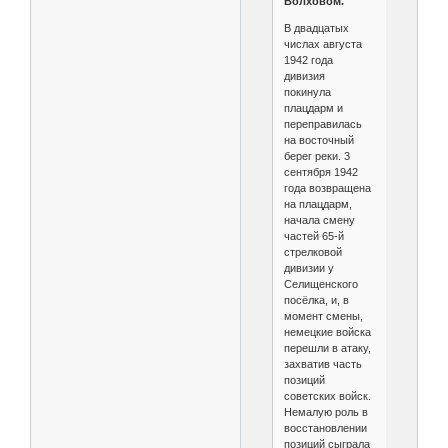
Волховом.
В двадцатых
числах августа
1942 года
дивизия
покинула
плацдарм и
переправилась
на восточный
берег реки. 3
сентября 1942
года возвращена
на плацдарм,
начала смену
частей 65-й
стрелковой
дивизии у
Селищенского
посёлка, и, в
момент смены,
немецкие войска
перешли в атаку,
захватив часть
позиций
советских войск.
Немалую роль в
восстановлении
позиций сыграла