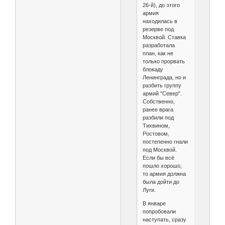
26-й), до этого
армия
находилась в
резерве под
Москвой. Ставка
разработала
план, как не
только прорвать
блокаду
Ленинграда, но и
разбить группу
армий "Север".
Собственно,
ранее врага
разбили под
Тихвином,
Ростовом,
постепенно гнали
под Москвой.
Если бы всё
пошло хорошо,
то армия должна
была дойти до
Луги.
В январе
попробовали
наступать, сразу