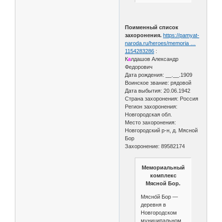
Поименный список
захоронения.
https://pamyat-
naroda.ru/heroes/memoria …
1154283286
:
К
а
лдашов Александр
Федорович
Дата рождения: __.__.1909
Воинское звание: рядовой
Дата выбытия: 20.06.1942
Страна захоронения: Россия
Регион захоронения:
Новгородская обл.
Место захоронения:
Новгородский р-н, д. Мясной
Бор
Захоронение: 89582174
Мемориальный
комплекс
Мясной Бор.
Мясно́й Бор —
деревня в
Новгородском
муниципальном