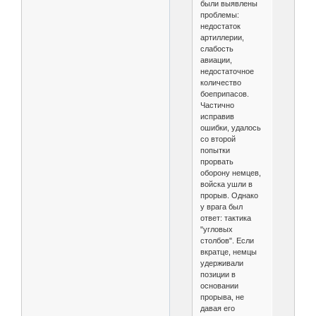
были выявлены
проблемы:
недостаток
артиллерии,
слабость
авиации,
недостаточное
количество
боеприпасов.
Частично
исправив
ошибки, удалось
со второй
попытки
прорвать
оборону немцев,
войска ушли в
прорыв. Однако
у врага был
ответ: тактика
"угловых
столбов". Если
вкратце, немцы
удерживали
позиции в
основании
прорыва, не
давая его