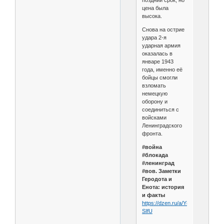
цена была
высока.
Снова на острие
удара 2-я
ударная армия
оказалась в
январе 1943
года, именно её
бойцы смогли
взломать
немецкую
оборону и
соединиться с
войсками
Ленинградского
фронта.
#война
#блокада
#ленинград
#вов. Заметки
Геродота и
Енота: история
и факты
https://dzen.ru/a/Y804J7k9K0N-
SIfU