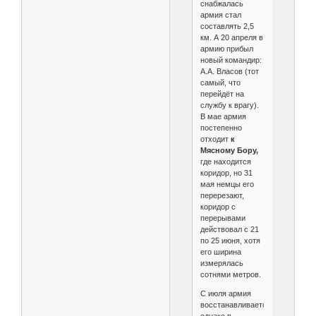
снабжалась
армия стал
составлять 2,5
км. А 20 апреля в
армию прибыл
новый командир:
А.А. Власов (тот
самый, что
перейдёт на
службу к врагу).
В мае армия
постепенно
отходит
к
Мясному Бору,
где находится
коридор, но 31
мая немцы его
перерезают,
коридор с
перерывами
действовал с 21
по 25 июня, хотя
его ширина
измерялась
сотнями метров.
С июля армия
восстанавливается,
однако в