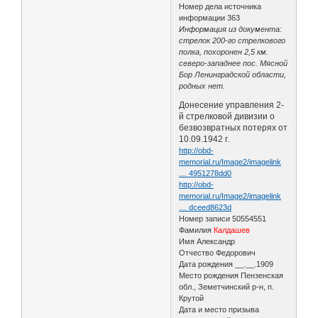
Номер дела источника
информации 363
Информация из документа:
стрелок 200-го стрелкового
полка, похоронен 2,5 км.
северо-западнее пос. Мясной
Бор Ленинградской области,
родных нет.
Донесение управления 2-
й стрелковой дивизии о
безвозвратных потерях от
10.09.1942 г.
http://obd-
memorial.ru/Image2/imagelink
… 4951278dd0
http://obd-
memorial.ru/Image2/imagelink
… dceed8623d
Номер записи 50554551
Фамилия
Калдашев
Имя Александр
Отчество Федорович
Дата рождения __.__.1909
Место рождения Пензенская
обл., Земетчинский р-н, п.
Крутой
Дата и место призыва