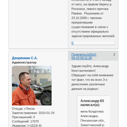
от него, на правом берегу р.
Рогачихи, левого притока
Раевки. Решением от
23.10.2009 г. признан
прекратившим
существование в связи с
отсутствием официально
зарегистрированных жителей.
0
Поделиться
2014-
2
Дворянкин С.А.
04-03 00:11:26
Администратор
Здравствуйте, Александр
Константинович!
Обращает на себя внимание
тот факт, что во всех 3-х
донесениях различные
данные на родных:
Александр 65
написал(а):
Откуда:
г.Пенза
жена Колдотева
Зарегистрирован
: 2010-01-24
Александра,
Приглашений:
0
Пензенская обл.,
Сообщений:
17075
Земетчинский р-
Уважение:
[+1523/-6]