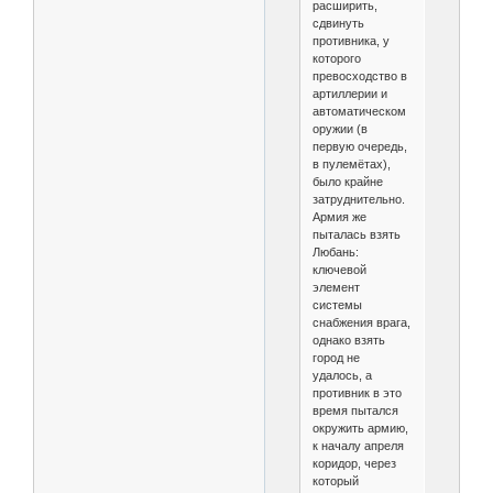
расширить,
сдвинуть
противника, у
которого
превосходство в
артиллерии и
автоматическом
оружии (в
первую очередь,
в пулемётах),
было крайне
затруднительно.
Армия же
пыталась взять
Любань:
ключевой
элемент
системы
снабжения врага,
однако взять
город не
удалось, а
противник в это
время пытался
окружить армию,
к началу апреля
коридор, через
который