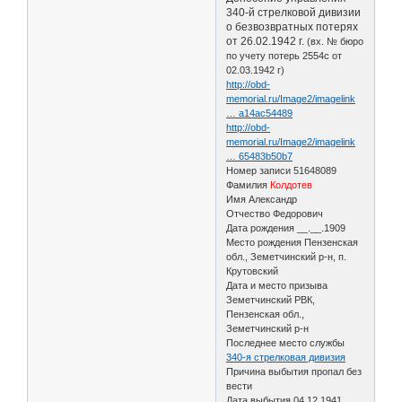
340-й стрелковой дивизии
о безвозвратных потерях
от 26.02.1942 г.
(вх. № бюро
по учету потерь 2554с от
02.03.1942 г)
http://obd-
memorial.ru/Image2/imagelink
… a14ac54489
http://obd-
memorial.ru/Image2/imagelink
… 65483b50b7
Номер записи 51648089
Фамилия
Колдотев
Имя Александр
Отчество Федорович
Дата рождения __.__.1909
Место рождения Пензенская
обл., Земетчинский р-н, п.
Крутовский
Дата и место призыва
Земетчинский РВК,
Пензенская обл.,
Земетчинский р-н
Последнее место службы
340-я стрелковая дивизия
Причина выбытия пропал без
вести
Дата выбытия 04.12.1941