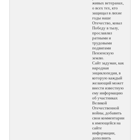
живых ветеранах,
о всех тех, кто
защищал в лихие
годы наше
Отечество, ковал
Победу в тылу,
прославлял
ратными и
трудовыми
подвигами
Пензенскую
землю.
Сайт задуман, как
народная
энциклопедия, в
которую каждый
желающий может
внести известную
ему информацию
об участниках
Великой
Отечественной
войны, добавить
свои комментарии
к имеющейся на
сайте
информации,
дополнить