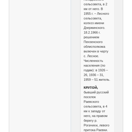
сельсовета, в 2
км от него. В
1955 г. – Лесного
сельсовета,
колхоз имени
Дзержинского.
18.2.1966 г.
решением
Пензенского
облисполкома
включен в черту
с. Лесное.
Численность
населения (по
годам): в 1926 –
26, 1936 – 31,
1959 – 51 житель.
КРУТОЙ,
бывший русский
поселок
Раевского
сельсовета, в 4
км к западу от
него, на правом
берегу р.
Рогачихи, левого
притока Раевки.