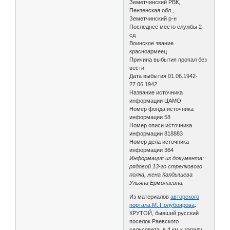
Земетчинский РВК,
Пензенская обл.,
Земетчинский р-н
Последнее место службы 2
сд
Воинское звание
красноармеец
Причина выбытия пропал без
вести
Дата выбытия 01.06.1942-
27.06.1942
Название источника
информации ЦАМО
Номер фонда источника
информации 58
Номер описи источника
информации 818883
Номер дела источника
информации 364
Информация из документа:
рядовой 13-го стрелкового
полка, жена Калдышева
Ульяна Ермолаевна.
Из материалов
авторского
портала М. Полубоярова
:
КРУТОЙ, бывший русский
поселок Раевского
сельсовета, в 4 км к западу