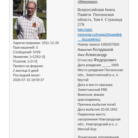
«Мемориал»
Всероссийская Книга
Памяти. Пензенская
область. Том 4. Страница
279.
http://obd-
memorial.ru/Image2/imagelink
… 6b1eb864e2
Зарегистрирован
: 2011-12-20
Номер записи 1050257820
Приглашений:
0
Колдашов
Фамилия
Сообщений:
5769
Александр
Имя
Уважение:
[+1291/-0]
Федорович
Отчество
Позитив:
[+2/-0]
Дата рождения __.__.1909
Провел на форуме:
Место рождения Пензенская
2 месяца 6 дней
обл., Земетчинский р-н, п.
Последний визит:
2026-07-15 18:59:37
Крутой
Дата и место призыва
Земетчинский РВК
Воинское звание
красноармеец
Причина выбытия погиб
Дата выбытия 20.06.1942
Первичное место
захоронения Новгородская
обл., Новгородский р-н, с.
Мясной Бор
Донесение управления