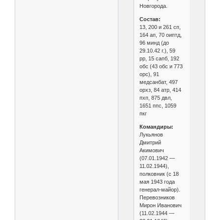
Новгорода.
Состав:
13, 200 и 261 сп,
164 ап, 70 оиптд,
96 минд (до
29.10.42 г.), 59
рр, 15 сапб, 192
обс (43 обс и 773
орс), 91
медсанбат, 497
орхз, 84 атр, 414
пхп, 875 двл,
1651 ппс, 1059
пкг
Командиры:
Лукьянов
Дмитрий
Акимович
(07.01.1942 —
11.02.1944),
полковник (с 18
мая 1943 года
генерал-майор).
Перевозников
Мирон Иванович
(11.02.1944 —