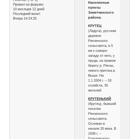
Населенные
Провел на форуме:
пункты
10 месяцев 12 дней
Земетчинского
Последний визит:
района.
Вчера 14:24:25
КРУТЕЦ
(Ладуга), русская
деревня
Рянзенского
сельсовета, в 5
км к северо-
западу от него, у
пруда, на правом
берегу р. Рянзы,
левого притока р.
Выши. На
1.1.2004 г. – 18
хозяйств, 35
жителей.
КРУТЕНЬКИЙ
(Крутец), бывший
поселок
Рянзенского
сельсовета.
Основан в
начале 20 века. В
1936 г. –
Голодовского