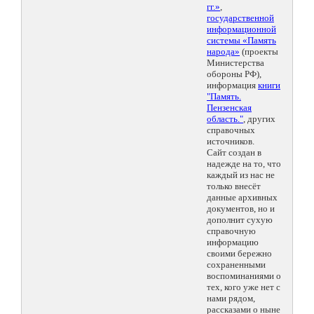
гг.»
,
государственной
информационной
системы «Память
народа»
(проекты
Министерства
обороны РФ),
информация
книги
"Память.
Пензенская
область."
, других
справочных
источников.
Сайт создан в
надежде на то, что
каждый из нас не
только внесёт
данные архивных
документов, но и
дополнит сухую
справочную
информацию
своими бережно
сохраненными
воспоминаниями о
тех, кого уже нет с
нами рядом,
рассказами о ныне