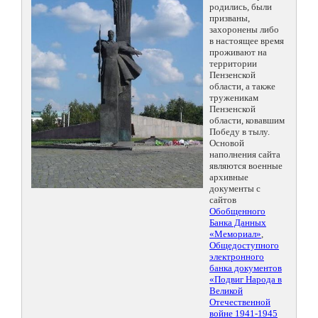
родились, были
призваны,
захоронены либо
в настоящее время
проживают на
территории
Пензенской
области, а также
труженикам
Пензенской
области, ковавшим
Победу в тылу.
Основой
наполнения сайта
являются военные
архивные
документы с
сайтов
Обобщенного
Банка Данных
«Мемориал»
,
Общедоступного
электронного
банка документов
«Подвиг Народа в
Великой
Отечественной
войне 1941-1945