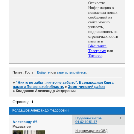
Отечества.
Информацию о
появлении новых
сообщений на
сайте можно
узнавать,
подписавшись на
страничках книги
памяти в
ВКонтакте
,
Телеграмм
или
Твиттер
.
Привет, Гость!
Войдите
или
зарегистрируйтесь
.
»
"Никто не забыт, ничто не забыто". Всенародная Книга
памяти Пензенской области.
»
Земетчинский район
»
Колдашов Александр Федорович
Страница:
1
Колдашов Александр Федорович
Поделиться
2014-
1
Александр 65
04-02 19:51:17
Модератор
Информация из ОБД