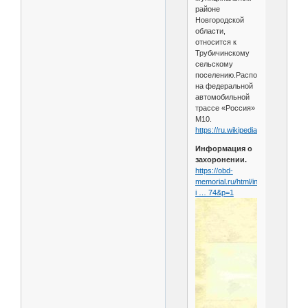
районе
Новгородской
области,
относится к
Трубичинскому
сельскому
поселению.Расположена
на федеральной
автомобильной
трассе «Россия»
М10.
https://ru.wikipedia.org/wiki....Eр
Информация о
захоронении.
https://obd-
memorial.ru/html/info.htm?
i … 74&p=1