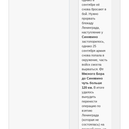
сентябре её
снова бросают в
бой. Нужно
прорвать
блокаду
Ленинграда,
наступление у
Синявино
застопорилось,
однако 25
сентября армия
снова попала в
окружение, часть
войск смогла
вырваться.
От
Мясного Бора
до Синявино
чуть больше
120 км.
В итоге
удалось
вынудить
перенести
операцию по
взятию
Ленинграда
(которая не
состоялась) на
поздний срок, но