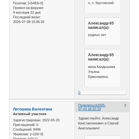
н, п. Крутовский.
Позитив:
[+5483/-0]
Провел на форуме:
9 месяцев 22 дня
Последний визит:
2026-07-08 15:06:26
Александр 65
написал(а):
родных нет.
Александр 65
написал(а):
жена Калдышева
Ульяна
Ермолаевна.
0
Поделиться
2025-
3
Легошина Валентина
07-03 16:22:19
Активный участник
Здравствуйте, Александр
Зарегистрирован
: 2022-05-20
Константинович и Сергей
Приглашений:
0
Анатольевич!
Сообщений:
8496
Уважение:
[+119/-0]
Позитив:
[+0/-1]