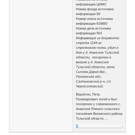
информации ЦАМО
Номер фонда источника
информации 58
Номер описи источника
информации 818883
Номер дела источника
информации 953
Информация из документа:
стрелок 1144-го
стрелкового полка, убит в
бою у д. Ананское Тульской
области, похоронен в
могиле у д. Ананское
Тульской области, жена
Сычева Дария Вас.,
Пензенская обл.,
Салтыковский р-н, с/с
Черноселковский.
Вероятно, Петр
Поликарпович погиб и был
похоронен у современного с.
Ананское Южного сельского
поселения Веневского района
Тульской области.....
0