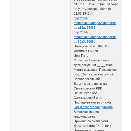
от 26.02.1942 г.
(вх. № бюро
по учету потерь 2554с от
02.03.1942 г)
http://obd-
memorial.ru/Image2/imagelink
… a14ac54489
http://obd-
memorial.ru/Image2/imagelink
… 30a3c2068d
Номер записи 51648119
Фамилия Сычев
Имя Петр
Отчество Поликарпович
Дата рождения __.__.1904
Место рождения Пензенская
обл., Салтыковский р-н, с/с
Черноселковский
Дата и место призыва
Салтыковский РВК,
Пензенская обл.,
Салтыковский р-н
Последнее место службы
340-я стрелковая дивизия
Воинское звание
красноармеец
Причина выбытия убит
Дата выбытия 07.12.1941
Название источника