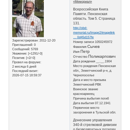
«Мемориал»
Всероссийская Книга
Памяти. Пензенская
область. Том 5. Страница
131.
http://obd-
memorial.ru/Image2/imagelink
… 0d45d157fe
Зарегистрирован
: 2011-12-20
Номер записи 1050245972
Приглашений:
0
Сычев
Фамилия
Сообщений:
5769
Петр
Имя
Уважение:
[+1291/-0]
Поликарпович
Отчество
Позитив:
[+2/-0]
Дата рождения __.__.1904
Провел на форуме:
Место рождения Пензенская
2 месяца 6 дней
обл., Земетчинский р-н, д.
Последний визит:
2026-07-15 18:59:37
Чернопоселье
Дата и место призыва
Земетчинский РВК
Воинское звание
красноармеец
Причина выбытия погиб
Дата выбытия 07.12.1941
Первичное место
захоронения в Тульской обл.
Донесение управления
340-й стрелковой дивизии
о безвозвратных потерях