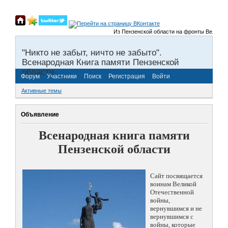
Из Пензенской области на фронты Великой От
"Никто не забыт, ничто не забыто".
Всенародная Книга памяти Пензенской
области.
Форум
Участники
Поиск
Регистрация
Войти
Активные темы
Объявление
Всенародная книга памяти
Пензенской области
Сайт посвящается
воинам Великой
Отечественной
войны,
вернувшимся и не
вернувшимся с
войны, которые