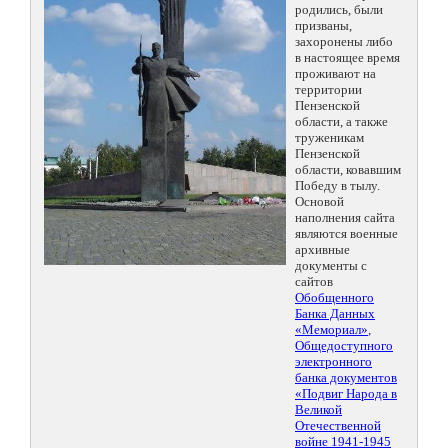
родились, были
призваны,
захоронены либо
в настоящее время
проживают на
территории
Пензенской
области, а также
труженикам
Пензенской
области, ковавшим
Победу в тылу.
Основой
наполнения сайта
являются военные
архивные
документы с
сайтов
Обобщенного
Банка Данных
«Мемориал»
,
Общедоступного
электронного
банка документов
«Подвиг Народа в
Великой
Отечественной
войне 1941-1945