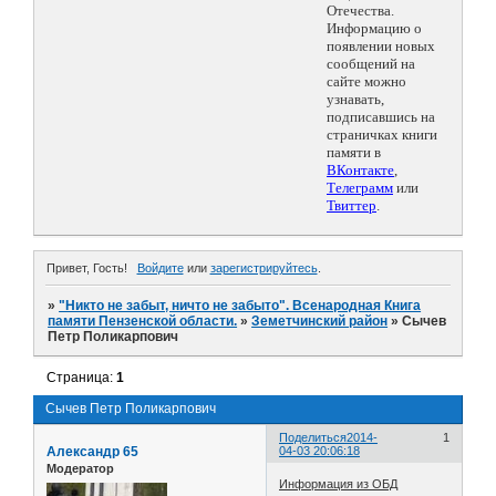
Отечества.
Информацию о
появлении новых
сообщений на
сайте можно
узнавать,
подписавшись на
страничках книги
памяти в
ВКонтакте
,
Телеграмм
или
Твиттер
.
Привет, Гость!
Войдите
или
зарегистрируйтесь
.
»
"Никто не забыт, ничто не забыто". Всенародная Книга
памяти Пензенской области.
»
Земетчинский район
»
Сычев
Петр Поликарпович
Страница:
1
Сычев Петр Поликарпович
Поделиться
2014-
1
Александр 65
04-03 20:06:18
Модератор
Информация из ОБД