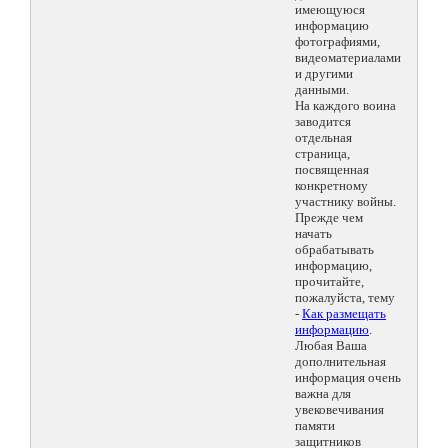
имеющуюся
информацию
фотографиями,
видеоматериалами
и другими
данными.
На каждого воина
заводится
отдельная
страница,
посвященная
конкретному
участнику войны.
Прежде чем
начать
обрабатывать
информацию,
прочитайте,
пожалуйста, тему
-
Как размещать
информацию
.
Любая Ваша
дополнительная
информация очень
важна для
увековечивания
памяти
защитников