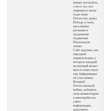
живых ветеранах,
о всех тех, кто
защищал в лихие
годы наше
Отечество, ковал
Победу в тылу,
прославлял
ратными и
трудовыми
подвигами
Пензенскую
землю.
Сайт задуман, как
народная
энциклопедия, в
которую каждый
желающий может
внести известную
ему информацию
об участниках
Великой
Отечественной
войны, добавить
свои комментарии
к имеющейся на
сайте
информации,
дополнить