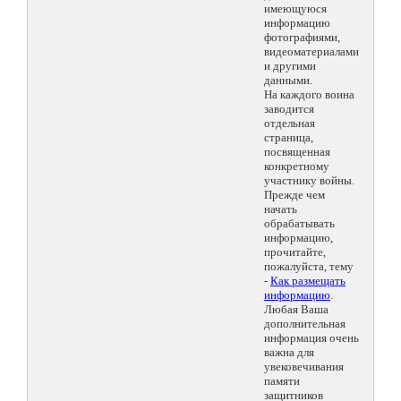
имеющуюся
информацию
фотографиями,
видеоматериалами
и другими
данными.
На каждого воина
заводится
отдельная
страница,
посвященная
конкретному
участнику войны.
Прежде чем
начать
обрабатывать
информацию,
прочитайте,
пожалуйста, тему
-
Как размещать
информацию
.
Любая Ваша
дополнительная
информация очень
важна для
увековечивания
памяти
защитников