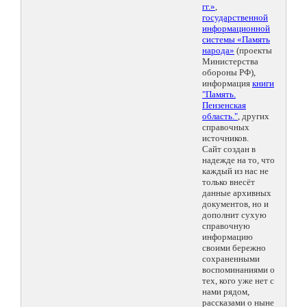
гг.»
,
государственной
информационной
системы «Память
народа»
(проекты
Министерства
обороны РФ),
информация
книги
"Память.
Пензенская
область."
, других
справочных
источников.
Сайт создан в
надежде на то, что
каждый из нас не
только внесёт
данные архивных
документов, но и
дополнит сухую
справочную
информацию
своими бережно
сохраненными
воспоминаниями о
тех, кого уже нет с
нами рядом,
рассказами о ныне