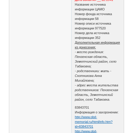
Название источника
информации ЦАМО
Номер фонда источника
информации 58
Номер описи источника
информации 977520
Номер дела источника
информации 352
Дополнительная информация
из донесения:
- место рождения:
Пензенская область,
Земетчинский район, село
Табаковка;
- родственники: мать -
Скотникова Анна
Михайловна;
- адрес места жительства
родственников: Пензенская
область, Земетчинский
район, село Табаковка.
83843701
Информация о захоронении:
http://www.obd-
memorial.ru/html/info.htm?
id=83843701
http://www.obd-