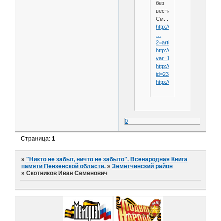
без
вести.
См. :
http://www.relga.ru/Enviro
…
2=articles
http://library.lg.ua/pam/kr
var=1
http://library.lg.ua/pam/kr
id=235
http://library.lg.ua/pam/blob
0
Страница:
1
»
"Никто не забыт, ничто не забыто". Всенародная Книга
памяти Пензенской области.
»
Земетчинский район
»
Скотников Иван Семенович