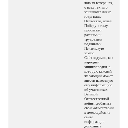
живых ветеранах,
о всех тех, кто
защищал в лихие
годы наше
Отечество, ковал
Победу в тылу,
прославлял
ратными и
трудовыми
подвигами
Пензенскую
землю.
Сайт задуман, как
народная
энциклопедия, в
которую каждый
желающий может
внести известную
ему информацию
об участниках
Великой
Отечественной
войны, добавить
свои комментарии
к имеющейся на
сайте
информации,
дополнить