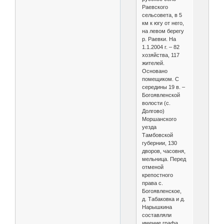
Раевского
сельсовета, в 5
км к югу от него,
на левом берегу
р. Раевки. На
1.1.2004 г. – 82
хозяйства, 117
жителей.
Основано
помещиком. С
середины 19 в. –
Богоявленской
волости (с.
Долгово)
Моршанского
уезда
Тамбовской
губернии, 130
дворов, часовня,
мельница. Перед
отменой
крепостного
права с.
Богоявленское,
д. Табаковка и д.
Нарышкина
составляли
имение графа