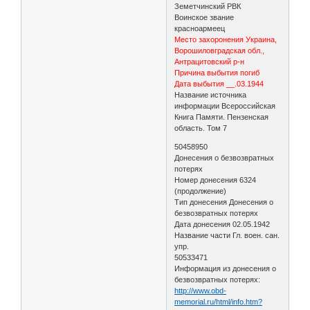
Земетчинский РВК
Воинское звание
красноармеец
Место захоронения Украина,
Ворошиловградская обл.,
Антрацитовский р-н
Причина выбытия погиб
Дата выбытия __.03.1944
Название источника
информации Всероссийская
Книга Памяти. Пензенская
область. Том 7
50458950
Донесения о безвозвратных
потерях
Номер донесения 6324
(продолжение)
Тип донесения Донесения о
безвозвратных потерях
Дата донесения 02.05.1942
Название части Гл. воен. сан.
упр.
50533471
Информация из донесения о
безвозвратных потерях:
http://www.obd-
memorial.ru/html/info.htm?