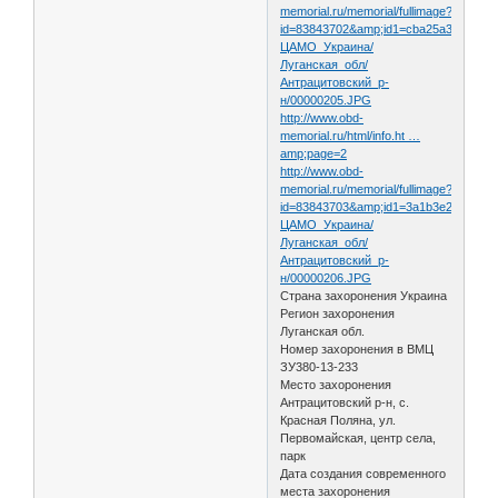
memorial.ru/memorial/fullimage?
id=83843702&amp;id1=cba25a3efd6a5f
ЦАМО_Украина/
Луганская_обл/
Антрацитовский_р-
н/00000205.JPG
http://www.obd-
memorial.ru/html/info.ht …
amp;page=2
http://www.obd-
memorial.ru/memorial/fullimage?
id=83843703&amp;id1=3a1b3e2eb003cc
ЦАМО_Украина/
Луганская_обл/
Антрацитовский_р-
н/00000206.JPG
Страна захоронения Украина
Регион захоронения
Луганская обл.
Номер захоронения в ВМЦ
ЗУ380-13-233
Место захоронения
Антрацитовский р-н, с.
Красная Поляна, ул.
Первомайская, центр села,
парк
Дата создания современного
места захоронения