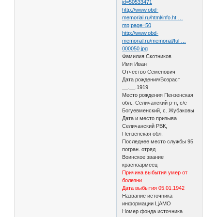
id=50533471
http://www.obd-
memorial.ru/html/info.ht …
mp;page=50
http://www.obd-
memorial.ru/memorial/ful …
000050.jpg
Фамилия Скотников
Имя Иван
Отчество Семенович
Дата рождения/Возраст
__.__.1919
Место рождения Пензенская
обл., Селичанский р-н, с/с
Богуевменский, с. Жубаковы
Дата и место призыва
Селичанский РВК,
Пензенская обл.
Последнее место службы 95
погран. отряд
Воинское звание
красноармеец
Причина выбытия умер от
болезни
Дата выбытия 05.01.1942
Название источника
информации ЦАМО
Номер фонда источника