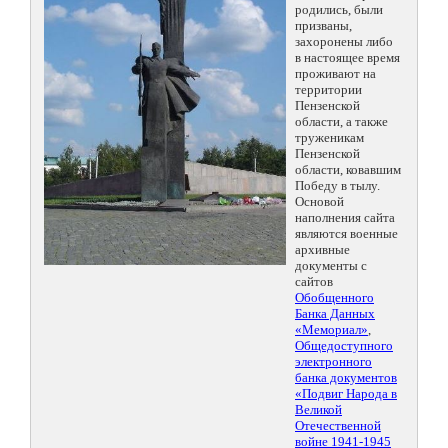
родились, были
призваны,
захоронены либо
в настоящее время
проживают на
территории
Пензенской
области, а также
труженикам
Пензенской
области, ковавшим
Победу в тылу.
Основой
наполнения сайта
являются военные
архивные
документы с
сайтов
Обобщенного
Банка Данных
«Мемориал»
,
Общедоступного
электронного
банка документов
«Подвиг Народа в
Великой
Отечественной
войне 1941-1945