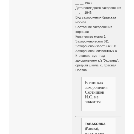
__.__.1943
Дата последнего захоронения
__.__.1943
Вид захоронения братская
могила
Состояние захоронения
хорошее
Количество могил 1
Захоронено всего 611
Захоронено известных 611
Захоронено неизвестных 0
Кто шефствует над
захоронением к/з "Украина",
средняя школа, с. Красная
Поляна
В списках
захоронения
Скотников
И.С. не
значится.
ТАБАКОВКА
(Раевка),
русское село