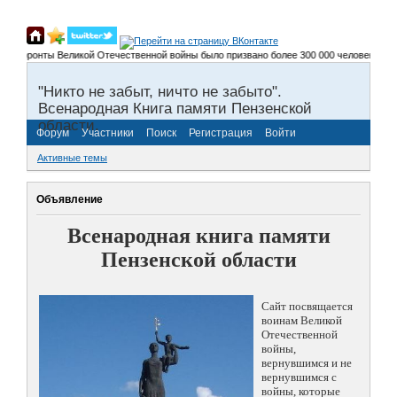
 фронты Великой Отечественной войны было призвано более 300 000 человек, не верну
"Никто не забыт, ничто не забыто".
Всенародная Книга памяти Пензенской
области.
Форум
Участники
Поиск
Регистрация
Войти
Активные темы
Объявление
Всенародная книга памяти
Пензенской области
Сайт посвящается
воинам Великой
Отечественной
войны,
вернувшимся и не
вернувшимся с
войны, которые