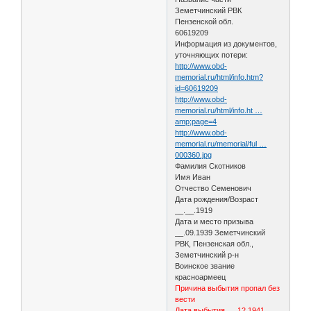
Земетчинский РВК
Пензенской обл.
60619209
Информация из документов,
уточняющих потери:
http://www.obd-
memorial.ru/html/info.htm?
id=60619209
http://www.obd-
memorial.ru/html/info.ht …
amp;page=4
http://www.obd-
memorial.ru/memorial/ful …
000360.jpg
Фамилия Скотников
Имя Иван
Отчество Семенович
Дата рождения/Возраст
__.__.1919
Дата и место призыва
__.09.1939 Земетчинский
РВК, Пензенская обл.,
Земетчинский р-н
Воинское звание
красноармеец
Причина выбытия пропал без
вести
Дата выбытия __.12.1941