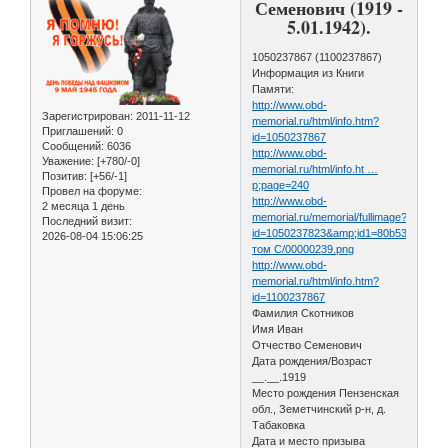
Семенович (1919 -
5.01.1942).
1050237867 (1100237867)
Информация из Книги
Памяти:
http://www.obd-
Зарегистрирован
: 2011-11-12
memorial.ru/html/info.htm?
Приглашений:
0
id=1050237867
Сообщений:
6036
http://www.obd-
Уважение:
[+780/-0]
memorial.ru/html/info.ht …
Позитив:
[+56/-1]
p;page=240
Провел на форуме:
http://www.obd-
2 месяца 1 день
memorial.ru/memorial/fullimage?
Последний визит:
id=1050237823&amp;id1=80b53727fdb
2026-08-04 15:06:25
том С/00000239.png
http://www.obd-
memorial.ru/html/info.htm?
id=1100237867
Фамилия Скотников
Имя Иван
Отчество Семенович
Дата рождения/Возраст
__.__.1919
Место рождения Пензенская
обл., Земетчинский р-н, д.
Табаковка
Дата и место призыва