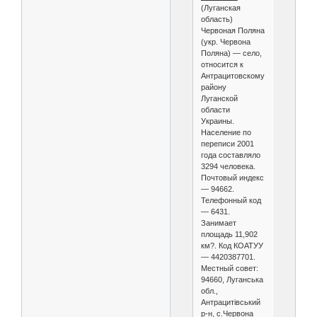
(Луганская
область)
Червоная Поляна
(укр. Червона
Поляна) — село,
относится к
Антрацитовскому
району
Луганской
области
Украины.
Население по
переписи 2001
года составляло
3294 человека.
Почтовый индекс
— 94662.
Телефонный код
— 6431.
Занимает
площадь 11,902
км?. Код КОАТУУ
— 4420387701.
Местный совет:
94660, Луганська
обл.,
Антрацитівський
р-н, с.Червона