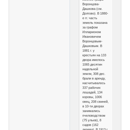
Воронцова-
Дашкова (см.
Долгово). В 1880-
е гг. часть
земель показана
за графом
Илларионом
Ивановичем
Воронцовым-
Дашковым. В
1881 г. у
крестьян на 133
двора имелось
1065 десятин
надельной
земли, 308 дес.
брали в аренду,
насчитывалось
337 рабочих
лошадей, 134
коровы, 1006
овец, 208 свиней,
в 10-ти дворах
занимались
пчеловодством
(75 ульев), 8
садов (162
дерева). В 1913 г.