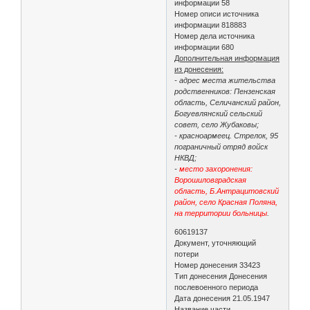
информации 58
Номер описи источника
информации 818883
Номер дела источника
информации 680
Дополнительная информация
из донесения:
- адрес места жительства
родственников: Пензенская
область, Селичанский район,
Богуевлянский сельский
совет, село Жубаковы;
- красноармеец. Стрелок, 95
пограничный отряд войск
НКВД;
-
место захоронения:
Ворошиловградская
область, Б.Антрацитовский
район, село Красная Поляна,
на территории больницы
.
60619137
Документ, уточняющий
потери
Номер донесения 33423
Тип донесения Донесения
послевоенного периода
Дата донесения 21.05.1947
Название части