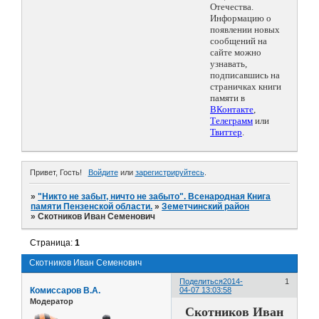
Отечества.
Информацию о
появлении новых
сообщений на
сайте можно
узнавать,
подписавшись на
страничках книги
памяти в
ВКонтакте
,
Телеграмм
или
Твиттер
.
Привет, Гость!
Войдите
или
зарегистрируйтесь
.
»
"Никто не забыт, ничто не забыто". Всенародная Книга
памяти Пензенской области.
»
Земетчинский район
»
Скотников Иван Семенович
Страница:
1
Скотников Иван Семенович
Поделиться
2014-
1
Комиссаров В.А.
04-07 13:03:58
Модератор
Скотников Иван