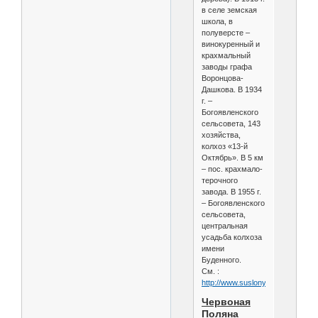
в селе земская
школа, в
полуверсте –
винокуренный и
крахмальный
заводы графа
Воронцова-
Дашкова. В 1934
г. –
Богоявленского
сельсовета, 143
хозяйства,
колхоз «13-й
Октябрь». В 5 км
– пос. крахмало-
терочного
завода. В 1955 г.
– Богоявленского
сельсовета,
центральная
усадьба колхоза
имени
Буденного.
См. :
http://www.suslony.ru/Penzagebi
Червоная
Поляна