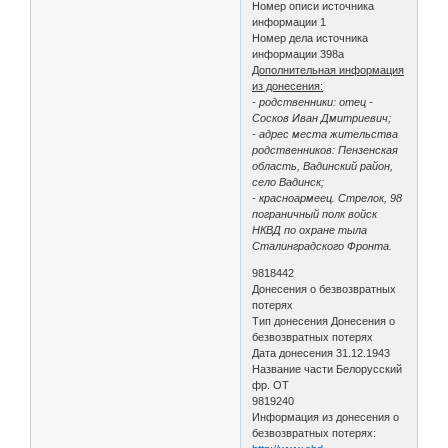
Номер описи источника
информации 1
Номер дела источника
информации 398a
Дополнительная информация
из донесения:
- родственники: отец -
Сосков Иван Дмитриевич;
- адрес места жительства
родственников: Пензенская
область, Вадинский район,
село Вадинск;
- красноармеец. Стрелок, 98
пограничный полк войск
НКВД по охране тыла
Сталинградского Фронта.
9818442
Донесения о безвозвратных
потерях
Тип донесения Донесения о
безвозвратных потерях
Дата донесения 31.12.1943
Название части Белорусский
фр. ОТ
9819240
Информация из донесения о
безвозвратных потерях: