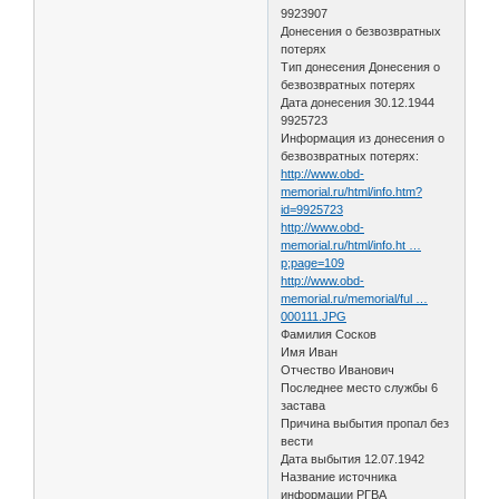
9923907
Донесения о безвозвратных
потерях
Тип донесения Донесения о
безвозвратных потерях
Дата донесения 30.12.1944
9925723
Информация из донесения о
безвозвратных потерях:
http://www.obd-
memorial.ru/html/info.htm?
id=9925723
http://www.obd-
memorial.ru/html/info.ht …
p;page=109
http://www.obd-
memorial.ru/memorial/ful …
000111.JPG
Фамилия Сосков
Имя Иван
Отчество Иванович
Последнее место службы 6
застава
Причина выбытия пропал без
вести
Дата выбытия 12.07.1942
Название источника
информации РГВА