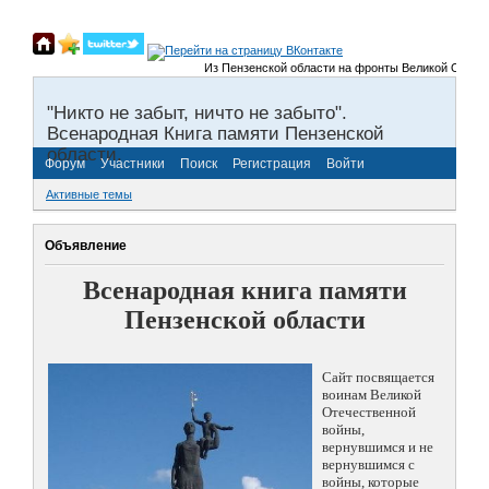
Из Пензенской области на фронты Великой Отечественн
"Никто не забыт, ничто не забыто".
Всенародная Книга памяти Пензенской
области.
Форум
Участники
Поиск
Регистрация
Войти
Активные темы
Объявление
Всенародная книга памяти
Пензенской области
Сайт посвящается
воинам Великой
Отечественной
войны,
вернувшимся и не
вернувшимся с
войны, которые