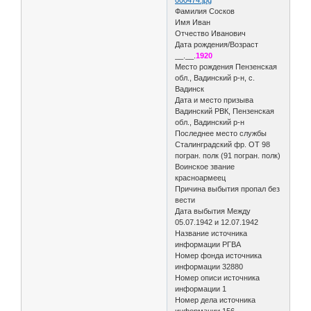
Фамилия Сосков
Имя Иван
Отчество Иванович
Дата рождения/Возраст
__.__.
1920
Место рождения Пензенская
обл., Вадинский р-н, с.
Вадинск
Дата и место призыва
Вадинский РВК, Пензенская
обл., Вадинский р-н
Последнее место службы
Сталинградский фр. ОТ 98
погран. полк (91 погран. полк)
Воинское звание
красноармеец
Причина выбытия пропал без
вести
Дата выбытия Между
05.07.1942 и 12.07.1942
Название источника
информации РГВА
Номер фонда источника
информации 32880
Номер описи источника
информации 1
Номер дела источника
информации 156