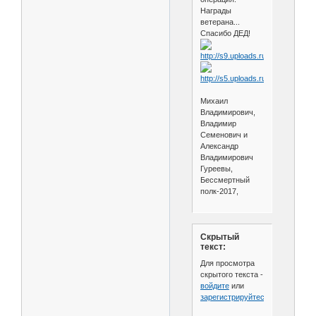
Награды
ветерана...
Спасибо ДЕД!
Михаил
Владимирович,
Владимир
Семенович и
Александр
Владимирович
Гуреевы,
Бессмертный
полк-2017,
Скрытый
текст:
Для просмотра
скрытого текста -
войдите
или
зарегистрируйтесь
.