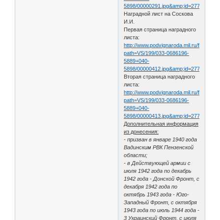
5898/00000291.jpg&amp;id=27741218&
Наградной лист на Соскова
И.И.
Первая страница наградного
листа:
http://www.podvignaroda.mil.ru/filter/filt
path=VS/199/033-0686196-
5889+040-
5898/00000412.jpg&amp;id=27741341&
Вторая страница наградного
листа:
http://www.podvignaroda.mil.ru/filter/filt
path=VS/199/033-0686196-
5889+040-
5898/00000413.jpg&amp;id=27741342
Дополнительная информация
из донесения:
- призван в январе 1940 года
Вадинским РВК Пензенской
области;
- в Действующей армии с
июля 1942 года по декабрь
1942 года - Донской Фронт, с
декабря 1942 года по
октябрь 1943 года - Юго-
Западный Фронт, с октября
1943 года по июль 1944 года -
3 Украинский Фронт, с июля