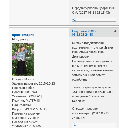
Отредактировано Дворянкин
С.А. (2017-05-13 13:15:43)
+1
Поделиться
2017-
4
простомария
05-12 23:24:30
Модератор
Михаил Владимирович
подтвердил, что отца Ивана
Ивановича звали Иван
Дмитриевич.
Поэтому можно говорить, что
речь об одном и том же
человеке и, соответственно,
запись в книгах памяти
Откуда:
Москва
ошибочна.
Зарегистрирован
: 2015-10-13
Также награжден медалью
Приглашений:
0
"За освобождение Варшавы"
Сообщений:
9944
Уважение:
[+2328/-1]
и медалью "За взятие
Позитив:
[+1757/-0]
Берлина"
Пол:
Женский
Отредактировано
Возраст:
49
[1976-11-19]
простомария (2017-05-12
Провел на форуме:
5 месяцев 27 дней
23:56:42)
Последний визит:
+1
2026-06-17 20:53:45