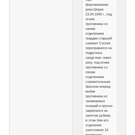
форсировании
реки Шпрее
23.04.1945 г., под
огнем
противника со
своим
отделением
гвардии старший
сержант Сосков
переправился на
подручных
средствах через
реку, под огнем
противника со
своим
отделением
стремительным
броском вперед
выбив
противника из
занимаемых
позиций и прочно
закрепился на
занятом рубеже,
в этом бою его
отделение
уничтожило 10
вражеских