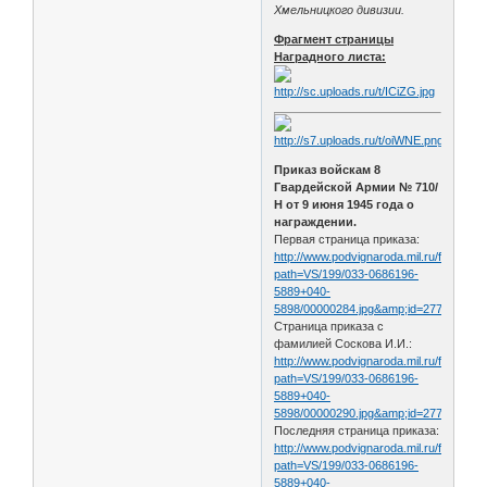
Хмельницкого дивизии.
Фрагмент страницы
Наградного листа:
Приказ войскам 8
Гвардейской Армии № 710/
Н от 9 июня 1945 года о
награждении.
Первая страница приказа:
http://www.podvignaroda.mil.ru/filter/filt
path=VS/199/033-0686196-
5889+040-
5898/00000284.jpg&amp;id=27741144&
Страница приказа с
фамилией Соскова И.И.:
http://www.podvignaroda.mil.ru/filter/filt
path=VS/199/033-0686196-
5889+040-
5898/00000290.jpg&amp;id=27741206&
Последняя страница приказа:
http://www.podvignaroda.mil.ru/filter/filt
path=VS/199/033-0686196-
5889+040-