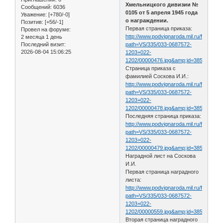
Хмельницкого дивизии №
Сообщений:
6036
0105 от 5 апреля 1945 года
Уважение:
[+780/-0]
о награждении.
Позитив:
[+56/-1]
Первая страница приказа:
Провел на форуме:
http://www.podvignaroda.mil.ru/filter/filt
2 месяца 1 день
Последний визит:
path=VS/335/033-0687572-
2026-08-04 15:06:25
1203+022-
1202/00000476.jpg&amp;id=38536131
Страница приказа с
фамилией Соскова И.И.:
http://www.podvignaroda.mil.ru/filter/filt
path=VS/335/033-0687572-
1203+022-
1202/00000478.jpg&amp;id=38536161&
Последняя страница приказа:
http://www.podvignaroda.mil.ru/filter/filt
path=VS/335/033-0687572-
1203+022-
1202/00000479.jpg&amp;id=38536179&
Наградной лист на Соскова
И.И.
Первая страница наградного
листа:
http://www.podvignaroda.mil.ru/filter/filt
path=VS/335/033-0687572-
1203+022-
1202/00000559.jpg&amp;id=38536267&
Вторая страница наградного