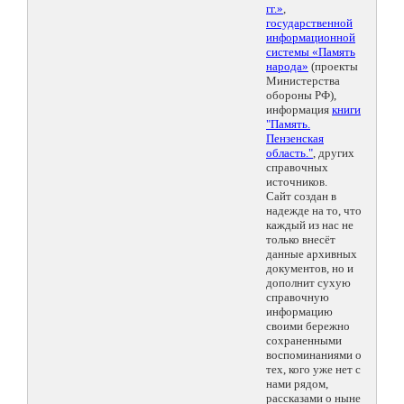
гг.»
,
государственной
информационной
системы «Память
народа»
(проекты
Министерства
обороны РФ),
информация
книги
"Память.
Пензенская
область."
, других
справочных
источников.
Сайт создан в
надежде на то, что
каждый из нас не
только внесёт
данные архивных
документов, но и
дополнит сухую
справочную
информацию
своими бережно
сохраненными
воспоминаниями о
тех, кого уже нет с
нами рядом,
рассказами о ныне