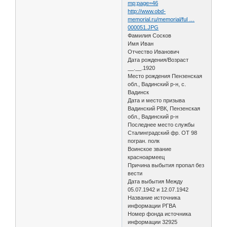
mp;page=46
http://www.obd-
memorial.ru/memorial/ful …
000051.JPG
Фамилия Сосков
Имя Иван
Отчество Иванович
Дата рождения/Возраст
__.__.1920
Место рождения Пензенская
обл., Вадинский р-н, с.
Вадинск
Дата и место призыва
Вадинский РВК, Пензенская
обл., Вадинский р-н
Последнее место службы
Сталинградский фр. ОТ 98
погран. полк
Воинское звание
красноармеец
Причина выбытия пропал без
вести
Дата выбытия Между
05.07.1942 и 12.07.1942
Название источника
информации РГВА
Номер фонда источника
информации 32925