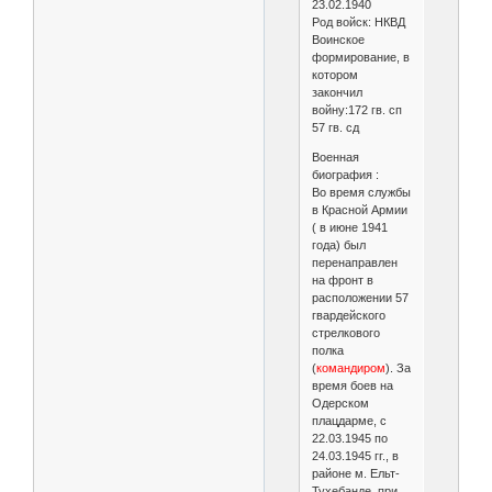
23.02.1940
Род войск: НКВД
Воинское
формирование, в
котором
закончил
войну:172 гв. сп
57 гв. сд
Военная
биография :
Во время службы
в Красной Армии
( в июне 1941
года) был
перенаправлен
на фронт в
расположении 57
гвардейского
стрелкового
полка
(
командиром
). За
время боев на
Одерском
плацдарме, с
22.03.1945 по
24.03.1945 гг., в
районе м. Ельт-
Тухебанде, при