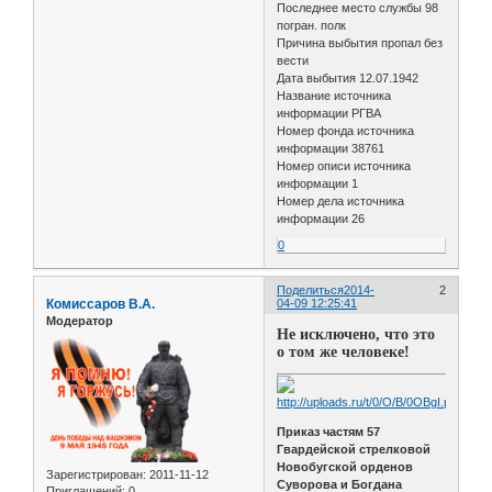
Последнее место службы 98
погран. полк
Причина выбытия пропал без
вести
Дата выбытия 12.07.1942
Название источника
информации РГВА
Номер фонда источника
информации 38761
Номер описи источника
информации 1
Номер дела источника
информации 26
0
Поделиться
2014-
2
Комиссаров В.А.
04-09 12:25:41
Модератор
Не исключено, что это
о том же человеке!
Приказ частям 57
Гвардейской стрелковой
Новобугской орденов
Зарегистрирован
: 2011-11-12
Суворова и Богдана
Приглашений:
0