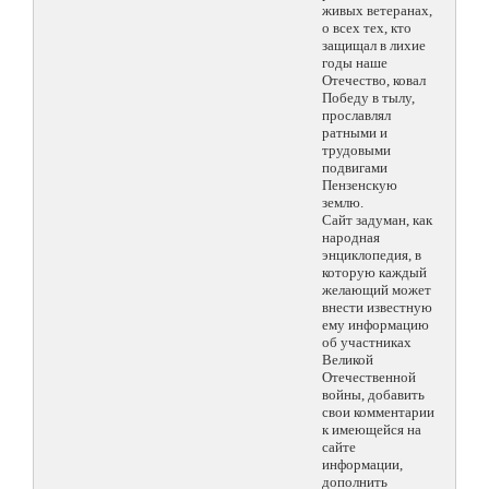
живых ветеранах,
о всех тех, кто
защищал в лихие
годы наше
Отечество, ковал
Победу в тылу,
прославлял
ратными и
трудовыми
подвигами
Пензенскую
землю.
Сайт задуман, как
народная
энциклопедия, в
которую каждый
желающий может
внести известную
ему информацию
об участниках
Великой
Отечественной
войны, добавить
свои комментарии
к имеющейся на
сайте
информации,
дополнить