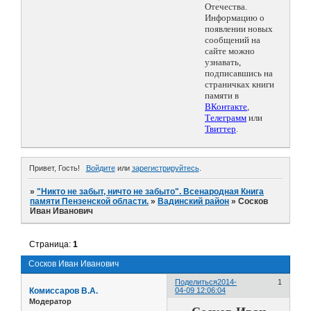
Отечества.
Информацию о
появлении новых
сообщений на
сайте можно
узнавать,
подписавшись на
страничках книги
памяти в
ВКонтакте
,
Телеграмм
или
Твиттер
.
Привет, Гость!
Войдите
или
зарегистрируйтесь
.
»
"Никто не забыт, ничто не забыто". Всенародная Книга
памяти Пензенской области.
»
Вадинский район
»
Сосков
Иван Иванович
Страница:
1
Сосков Иван Иванович
Поделиться
2014-
1
Комиссаров В.А.
04-09 12:06:04
Модератор
Сосков Иван