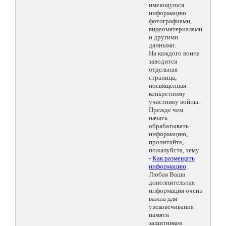
имеющуюся
информацию
фотографиями,
видеоматериалами
и другими
данными.
На каждого воина
заводится
отдельная
страница,
посвященная
конкретному
участнику войны.
Прежде чем
начать
обрабатывать
информацию,
прочитайте,
пожалуйста, тему
-
Как размещать
информацию
.
Любая Ваша
дополнительная
информация очень
важна для
увековечивания
памяти
защитников