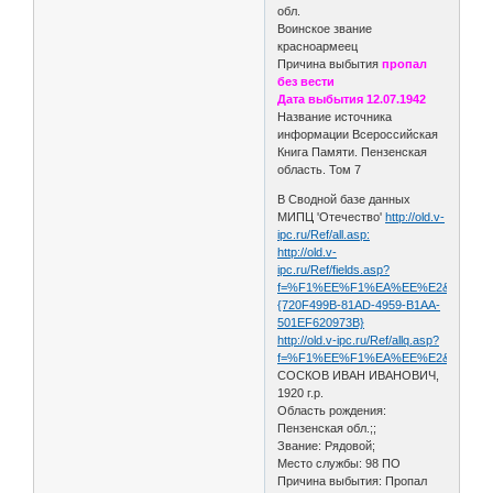
обл.
Воинское звание
красноармеец
Причина выбытия
пропал
без вести
Дата выбытия 12.07.1942
Название источника
информации Всероссийская
Книга Памяти. Пензенская
область. Том 7
В Сводной базе данных
МИПЦ 'Отечество'
http://old.v-
ipc.ru/Ref/all.asp:
http://old.v-
ipc.ru/Ref/fields.asp?
f=%F1%EE%F1%EA%EE%E2&s=%E8%E2
{720F499B-81AD-4959-B1AA-
501EF620973B}
http://old.v-ipc.ru/Ref/allq.asp?
f=%F1%EE%F1%EA%EE%E2&s=%E8%E2
СОСКОВ ИВАН ИВАНОВИЧ,
1920 г.р.
Область рождения:
Пензенская обл.;;
Звание: Рядовой;
Место службы: 98 ПО
Причина выбытия: Пропал