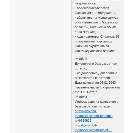
из донесения:
- родственники: отец -
Сосков Иван Дмитриевич;
- адрес места жительства
родственников: Пензенская
область, Вадинский район,
село Вадинск;
- красноармеец. Стрелок, 98
пограничный полк войск
НКВД по охране тыла
Сталинградского Фронта.
9819507
Донесения о безвозвратных
потерях
Тип донесения Донесения о
безвозвратных потерях
Дата донесения 03.01.1943
Название части 1 Украинский
фр. ОТ 4 отд-е
9819931
Информация из донесения о
безвозвратных потерях:
http://www.obd-
memorial.ru/html/info.htm?
id=9819931
http://www.obd-
memorial.ru/html/info.ht …