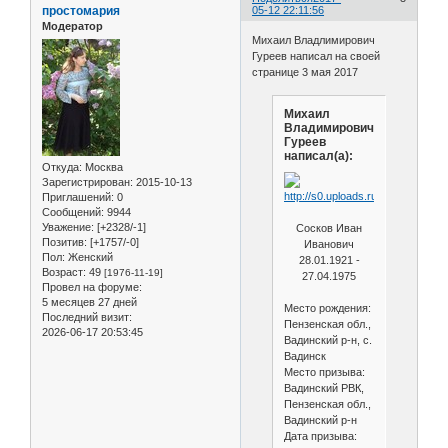
простомария
05-12 22:11:56
Модератор
Михаил Владлимирович
Гуреев написал на своей
странице 3 мая 2017
Михаил
Владимирович
Гуреев
написал(а):
Откуда:
Москва
Зарегистрирован
: 2015-10-13
Приглашений:
0
Сообщений:
9944
Уважение:
[+2328/-1]
Сосков Иван
Позитив:
[+1757/-0]
Иванович
Пол:
Женский
28.01.1921 -
Возраст:
49
[1976-11-19]
27.04.1975
Провел на форуме:
5 месяцев 27 дней
Меcто рождения:
Последний визит:
Пензенская обл.,
2026-06-17 20:53:45
Вадинский р-н, с.
Вадинск
Меcто призыва:
Вадинский РВК,
Пензенская обл.,
Вадинский р-н
Дата призыва: