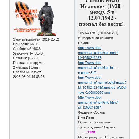
Иванович (1920 -
между 5 и
12.07.1942 -
пропал без вести).
1050241287 (1100241287)
Информация из Книги
Зарегистрирован
: 2011-11-12
Памяти:
Приглашений:
0
http://www.obd-
Сообщений:
6036
memorial.ru/html/info.htm?
Уважение:
[+780/-0]
id=1050241287
Позитив:
[+56/-1]
Провел на форуме:
http://www.obd-
2 месяца 1 день
memorial.ru/html/info.ht …
Последний визит:
p;page=317
2026-08-04 15:06:25
http://www.obd-
memorial.ru/memorial/fullimage?
id=1050241249&amp;id1=afd3db300e1
том С/00000316.png
http://www.obd-
memorial.ru/html/info.htm?
id=1100241287
Фамилия Сосков
Имя Иван
Отчество Иванович
Дата рождения/Возраст
__.__.
1920
Место рождения Пензенская