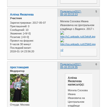
Поделиться
2017-
5
Алёна Яковлева
05-16 23:13:13
Участник
Могила Соскова Ивана
Зарегистрирован
: 2017-05-07
Ивановича на Центральном
Приглашений:
0
кладбище с.Вадинск. 2017 г.
Сообщений:
10
Уважение:
[+9/-0]
Позитив:
[+0/-0]
Провел на форуме:
9 часов 30 минут
Последний визит:
+2
2018-01-14 23:56:20
Поделиться
2017-
6
простомария
05-16 23:24:35
Модератор
Алёна
Яковлева
написал(а):
Могила Соскова
Ивана
Ивановича на
Центральном
Откуда:
Москва
кладбище