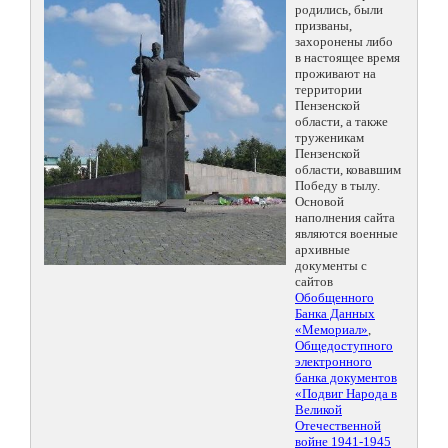
родились, были
призваны,
захоронены либо
в настоящее время
проживают на
территории
Пензенской
области, а также
труженикам
Пензенской
области, ковавшим
Победу в тылу.
Основой
наполнения сайта
являются военные
архивные
документы с
сайтов
Обобщенного
Банка Данных
«Мемориал»
,
Общедоступного
электронного
банка документов
«Подвиг Народа в
Великой
Отечественной
войне 1941-1945