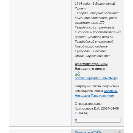
1944 года - 1 Белорусский
Фронт;
- Гвардии старший сержант.
Командир отделения, рота
автоматчиков 172
Гвардейский стрелковый
Гнезнеский Краснознамённый
ордена Суворова полк 57
Гвардейской стрелковой
Новобугской орденов
Суворова и Богдана
Хмельницкого дивизии.
Фрагмент страницы
Наградного листа:
Наградные листы подписаны
командиром полка
Хазовым
Николаем Панфиловичем
.
Отредактировано
Комиссаров В.А. (2014-04-09
13:04:44)
0
Поделиться
2017-
3