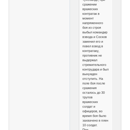
сражении
вражеских
контратак в
момент
напряженного
боя из строя
выбыл командир
взвода и Сосков
заменил его и
повел взвод в
контратаку,
противник не
выдержал
стремительного
контрудара и был
вынужден
отступить. На
поле боя после
сражения
осталось до 30
трупов
вражеских
солдат и
офицеров, во
время боя было
захвачено в плен
10 солдат.
При