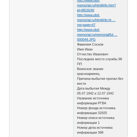
http://www.obd-
memorial.ru/html/info.htm?
id=9819240
http://www.obd-
memorial.ru/html/info.ht …
mp;page=47
http://www.obd-
memorial.ru/memorial/ful …
000049.JPG
Фамилия Сосков
Имя Иван
Отчество Иванович
Последнее место службы 98
ПП
Воинское звание
красноармеец
Причина выбытия пропал без
вести
Дата выбытия Между
05.07.1942 и 12.07.1942
Название источника
информации РГВА
Номер фонда источника
информации 32925
Номер описи источника
информации 1
Номер дела источника
информации 398