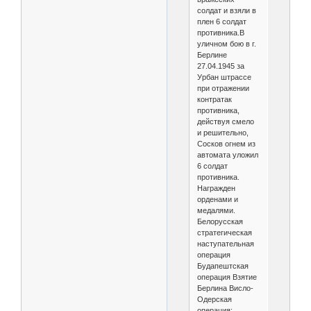
солдат и взяли в
плен 6 солдат
противника.В
уличном бою в г.
Берлине
27.04.1945 за
Урбан штрассе
при отражении
контратак
противника,
действуя смело
и решительно,
Сосков огнем из
автомата уложил
6 солдат
противника.
Награжден
орденами и
медалями.
Белорусская
стратегическая
наступательная
операция
Будапештская
операция Взятие
Берлина Висло-
Одерская
операция: