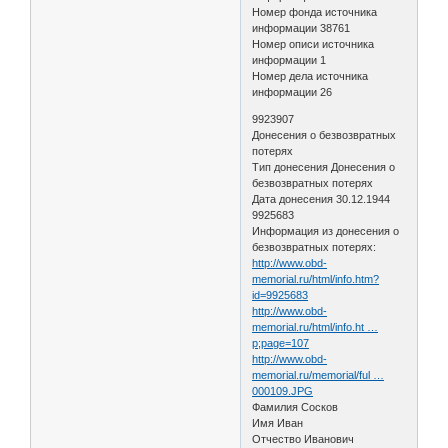
Номер фонда источника
информации 38761
Номер описи источника
информации 1
Номер дела источника
информации 26
9923907
Донесения о безвозвратных
потерях
Тип донесения Донесения о
безвозвратных потерях
Дата донесения 30.12.1944
9925683
Информация из донесения о
безвозвратных потерях:
http://www.obd-
memorial.ru/html/info.htm?
id=9925683
http://www.obd-
memorial.ru/html/info.ht …
p;page=107
http://www.obd-
memorial.ru/memorial/ful …
000109.JPG
Фамилия Сосков
Имя Иван
Отчество Иванович