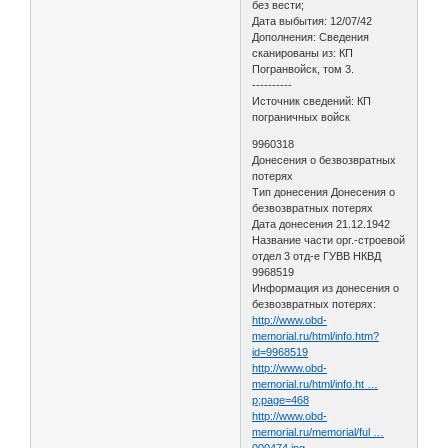
без вести;
Дата выбытия: 12/07/42
Дополнения: Сведения
сканированы из: КП
Погранвойск, том 3.
----------
Источник сведений: КП
пограничных войск
9960318
Донесения о безвозвратных
потерях
Тип донесения Донесения о
безвозвратных потерях
Дата донесения 21.12.1942
Название части орг.-строевой
отдел 3 отд-е ГУВВ НКВД
9968519
Информация из донесения о
безвозвратных потерях:
http://www.obd-
memorial.ru/html/info.htm?
id=9968519
http://www.obd-
memorial.ru/html/info.ht …
p;page=468
http://www.obd-
memorial.ru/memorial/ful …
000474.jpg