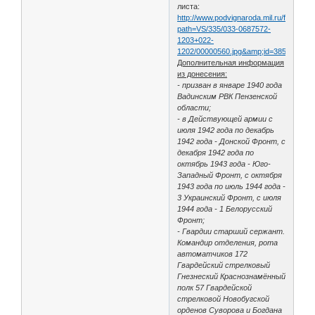
листа:
http://www.podvignaroda.mil.ru/filter/filt
path=VS/335/033-0687572-
1203+022-
1202/00000560.jpg&amp;id=38536268&
Дополнительная информация
из донесения:
- призван в январе 1940 года
Вадинским РВК Пензенской
области;
- в Действующей армии с
июля 1942 года по декабрь
1942 года - Донской Фронт, с
декабря 1942 года по
октябрь 1943 года - Юго-
Западный Фронт, с октября
1943 года по июль 1944 года -
3 Украинский Фронт, с июля
1944 года - 1 Белорусский
Фронт;
- Гвардии старший сержант.
Командир отделения, рота
автоматчиков 172
Гвардейский стрелковый
Гнезнеский Краснознамённый
полк 57 Гвардейской
стрелковой Новобугской
орденов Суворова и Богдана