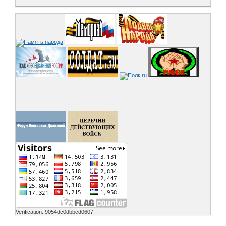
Verification: 9054dc0dbbcd0607