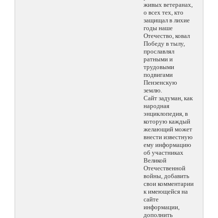
живых ветеранах,
о всех тех, кто
защищал в лихие
годы наше
Отечество, ковал
Победу в тылу,
прославлял
ратными и
трудовыми
подвигами
Пензенскую
землю.
Сайт задуман, как
народная
энциклопедия, в
которую каждый
желающий может
внести известную
ему информацию
об участниках
Великой
Отечественной
войны, добавить
свои комментарии
к имеющейся на
сайте
информации,
дополнить