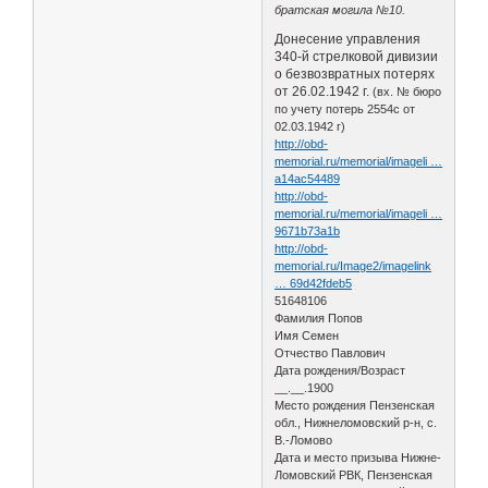
братская могила №10.
Донесение управления
340-й стрелковой дивизии
о безвозвратных потерях
от 26.02.1942 г.
(вх. № бюро
по учету потерь 2554с от
02.03.1942 г)
http://obd-
memorial.ru/memorial/imageli …
a14ac54489
http://obd-
memorial.ru/memorial/imageli …
9671b73a1b
http://obd-
memorial.ru/Image2/imagelink
… 69d42fdeb5
51648106
Фамилия Попов
Имя Семен
Отчество Павлович
Дата рождения/Возраст
__.__.1900
Место рождения Пензенская
обл., Нижнеломовский р-н, с.
В.-Ломово
Дата и место призыва Нижне-
Ломовский РВК, Пензенская