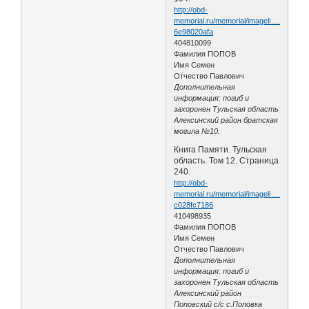
http://obd-
memorial.ru/memorial/imageli …
6e98020afa
404810099
Фамилия ПОПОВ
Имя Семен
Отчество Павлович
Дополнительная
информация: погиб и
захоронен Тульская область
Алексинский район братская
могила №10.
Книга Памяти. Тульская
область. Том 12. Страница
240.
http://obd-
memorial.ru/memorial/imageli …
c028fc7186
410498935
Фамилия ПОПОВ
Имя Семен
Отчество Павлович
Дополнительная
информация: погиб и
захоронен Тульская область
Алексинский район
Поповский с/с с.Поповка