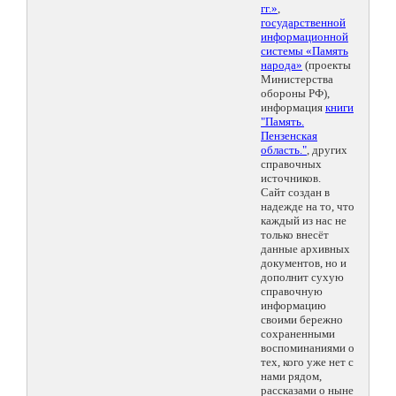
гг.»
,
государственной
информационной
системы «Память
народа»
(проекты
Министерства
обороны РФ),
информация
книги
"Память.
Пензенская
область."
, других
справочных
источников.
Сайт создан в
надежде на то, что
каждый из нас не
только внесёт
данные архивных
документов, но и
дополнит сухую
справочную
информацию
своими бережно
сохраненными
воспоминаниями о
тех, кого уже нет с
нами рядом,
рассказами о ныне