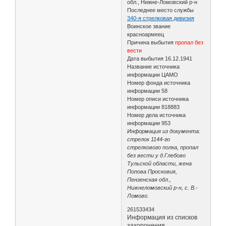
обл., Нижне-Ломовский р-н
Последнее место службы
340-я стрелковая дивизия
Воинское звание
красноармеец
Причина выбытия
пропал без
вести
Дата выбытия 16.12.1941
Название источника
информации ЦАМО
Номер фонда источника
информации 58
Номер описи источника
информации 818883
Номер дела источника
информации 953
Информация из документа:
стрелок 1144-го
стрелкового полка, пропал
без вести у д.Глебово
Тульской области, жена
Попова Просковия,
Пензенская обл.,
Нижнеломовский р-н, с. В.-
Ломово.
261533434
Информация из списков
захоронения