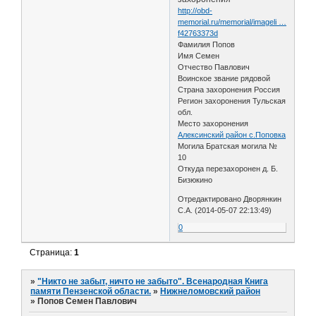
http://obd-
memorial.ru/memorial/imageli …
f42763373d
Фамилия Попов
Имя Семен
Отчество Павлович
Воинское звание рядовой
Страна захоронения Россия
Регион захоронения Тульская
обл.
Место захоронения
Алексинский район с.Поповка
Могила Братская могила №
10
Откуда перезахоронен д. Б.
Бизюкино
Отредактировано Дворянкин
С.А. (2014-05-07 22:13:49)
0
Страница:
1
»
"Никто не забыт, ничто не забыто". Всенародная Книга
памяти Пензенской области.
»
Нижнеломовский район
»
Попов Семен Павлович