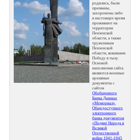
родились, были
призваны,
захоронены либо
в настоящее время
проживают на
территории
Пензенской
области, а также
труженикам
Пензенской
области, ковавшим
Победу в тылу.
Основой
наполнения сайта
являются военные
архивные
документы с
сайтов
Обобщенного
Банка Данных
«Мемориал»
,
Общедоступного
электронного
банка документов
«Подвиг Народа в
Великой
Отечественной
войне 1941-1945