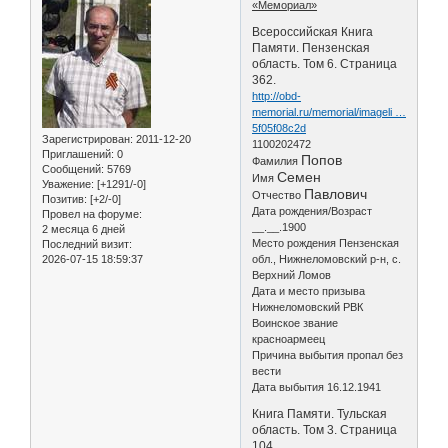
«Мемориал»
Всероссийская Книга
Памяти. Пензенская
область. Том 6. Страница
362.
http://obd-
memorial.ru/memorial/imageli …
5f05f08c2d
Зарегистрирован
: 2011-12-20
1100202472
Приглашений:
0
Попов
Фамилия
Сообщений:
5769
Семен
Имя
Уважение:
[+1291/-0]
Павлович
Отчество
Позитив:
[+2/-0]
Дата рождения/Возраст
Провел на форуме:
__.__.1900
2 месяца 6 дней
Место рождения Пензенская
Последний визит:
2026-07-15 18:59:37
обл., Нижнеломовский р-н, с.
Верхний Ломов
Дата и место призыва
Нижнеломовский РВК
Воинское звание
красноармеец
Причина выбытия пропал без
вести
Дата выбытия 16.12.1941
Книга Памяти. Тульская
область. Том 3. Страница
104.