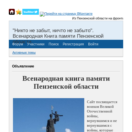
Из Пензенской области на фронты Велико
"Никто не забыт, ничто не забыто".
Всенародная Книга памяти Пензенской
области.
Форум
Участники
Поиск
Регистрация
Войти
Активные темы
Объявление
Всенародная книга памяти
Пензенской области
Сайт посвящается
воинам Великой
Отечественной
войны,
вернувшимся и не
вернувшимся с
войны, которые