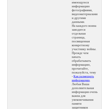
имеющуюся
информацию
фотографиями,
видеоматериалами
и другими
данными.
На каждого воина
заводится
отдельная
страница,
посвященная
конкретному
участнику войны.
Прежде чем
начать
обрабатывать
информацию,
прочитайте,
пожалуйста, тему
-
Как размещать
информацию
.
Любая Ваша
дополнительная
информация очень
важна для
увековечивания
памяти
защитников