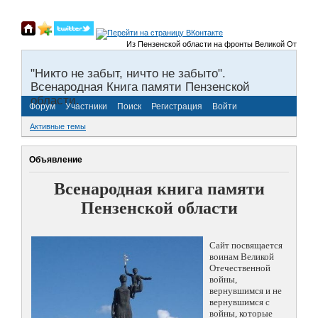
Из Пензенской области на фронты Великой Отечествен
"Никто не забыт, ничто не забыто".
Всенародная Книга памяти Пензенской
области.
Форум
Участники
Поиск
Регистрация
Войти
Активные темы
Объявление
Всенародная книга памяти
Пензенской области
Сайт посвящается
воинам Великой
Отечественной
войны,
вернувшимся и не
вернувшимся с
войны, которые