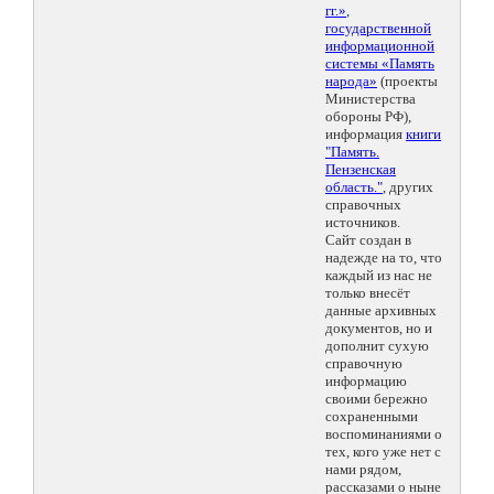
гг.»
,
государственной
информационной
системы «Память
народа»
(проекты
Министерства
обороны РФ),
информация
книги
"Память.
Пензенская
область."
, других
справочных
источников.
Сайт создан в
надежде на то, что
каждый из нас не
только внесёт
данные архивных
документов, но и
дополнит сухую
справочную
информацию
своими бережно
сохраненными
воспоминаниями о
тех, кого уже нет с
нами рядом,
рассказами о ныне