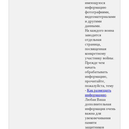
имеющуюся
информацию
фотографиями,
видеоматериалами
и другими
данными.
На каждого воина
заводится
отдельная
страница,
посвященная
конкретному
участнику войны.
Прежде чем
начать
обрабатывать
информацию,
прочитайте,
пожалуйста, тему
-
Как размещать
информацию
.
Любая Ваша
дополнительная
информация очень
важна для
увековечивания
памяти
защитников