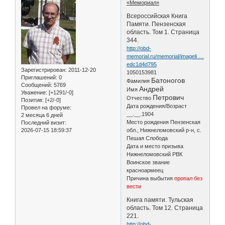
«Мемориал»
Всероссийская Книга
Памяти. Пензенская
область. Том 1. Страница
344.
http://obd-
memorial.ru/memorial/imageli …
edc1d4d795
Зарегистрирован
: 2011-12-20
1050153981
Приглашений:
0
Батоногов
Фамилия
Сообщений:
5769
Андрей
Имя
Уважение:
[+1291/-0]
Петрович
Отчество
Позитив:
[+2/-0]
Дата рождения/Возраст
Провел на форуме:
__.__.1904
2 месяца 6 дней
Место рождения Пензенская
Последний визит:
2026-07-15 18:59:37
обл., Нижнеломовский р-н, с.
Пешая Слобода
Дата и место призыва
Нижнеломовский РВК
Воинское звание
красноармеец
Причина выбытия
пропал без
вести
Книга памяти. Тульская
область. Том 12. Страница
221.
http://obd-