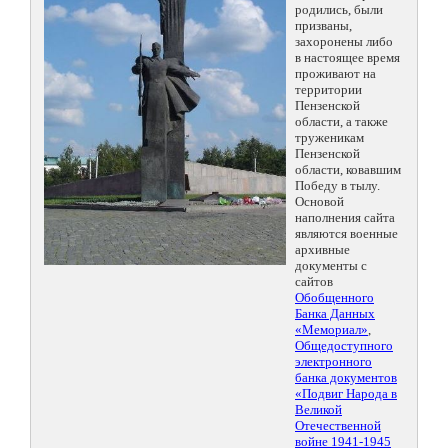
родились, были
призваны,
захоронены либо
в настоящее время
проживают на
территории
Пензенской
области, а также
труженикам
Пензенской
области, ковавшим
Победу в тылу.
Основой
наполнения сайта
являются военные
архивные
документы с
сайтов
Обобщенного
Банка Данных
«Мемориал»
,
Общедоступного
электронного
банка документов
«Подвиг Народа в
Великой
Отечественной
войне 1941-1945