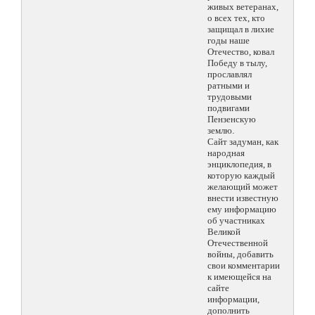
живых ветеранах,
о всех тех, кто
защищал в лихие
годы наше
Отечество, ковал
Победу в тылу,
прославлял
ратными и
трудовыми
подвигами
Пензенскую
землю.
Сайт задуман, как
народная
энциклопедия, в
которую каждый
желающий может
внести известную
ему информацию
об участниках
Великой
Отечественной
войны, добавить
свои комментарии
к имеющейся на
сайте
информации,
дополнить