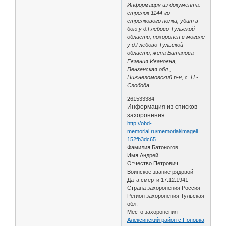
Информация из документа:
стрелок 1144-го
стрелкового полка, убит в
бою у д.Глебово Тульской
области, похоронен в могиле
у д.Глебово Тульской
области, жена Батанова
Евгения Ивановна,
Пензенская обл.,
Нижнеломовский р-н, с. Н.-
Слобода.
261533384
Информация из списков
захоронения
http://obd-
memorial.ru/memorial/imageli …
152fb3dc65
Фамилия Батоногов
Имя Андрей
Отчество Петрович
Воинское звание рядовой
Дата смерти 17.12.1941
Страна захоронения Россия
Регион захоронения Тульская
обл.
Место захоронения
Алексинский район с.Поповка