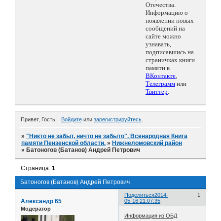
Отечества.
Информацию о
появлении новых
сообщений на
сайте можно
узнавать,
подписавшись на
страничках книги
памяти в
ВКонтакте
,
Телеграмм
или
Твиттер
.
Привет, Гость!
Войдите
или
зарегистрируйтесь
.
»
"Никто не забыт, ничто не забыто". Всенародная Книга
памяти Пензенской области.
»
Нижнеломовский район
»
Батоногов (Батанов) Андрей Петрович
Страница:
1
Батоногов (Батанов) Андрей Петрович
Поделиться
2014-
1
Александр 65
05-16 21:07:35
Модератор
Информация из ОБД