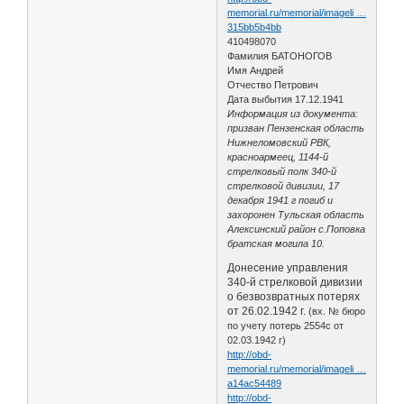
memorial.ru/memorial/imageli …
315bb5b4bb
410498070
Фамилия БАТОНОГОВ
Имя Андрей
Отчество Петрович
Дата выбытия 17.12.1941
Информация из документа:
призван Пензенская область
Нижнеломовский РВК,
красноармеец, 1144-й
стрелковый полк 340-й
стрелковой дивизии, 17
декабря 1941 г погиб и
захоронен Тульская область
Алексинский район с.Поповка
братская могила 10.
Донесение управления
340-й стрелковой дивизии
о безвозвратных потерях
от 26.02.1942 г.
(вх. № бюро
по учету потерь 2554с от
02.03.1942 г)
http://obd-
memorial.ru/memorial/imageli …
a14ac54489
http://obd-