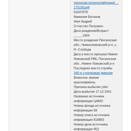
memorial.ru/memorial/imageli …
17515f1a4f
51647978
Фамилия Батанов
Имя Андрей
Отчество Петрович
Дата рождения/Возраст
__.__.1904
Место рождения Пензенская
обл., Нижнеломовский р-н, с.
Н.-Слобода
Дата и место призыва Нижне-
Ломовский РВК, Пензенская
обл., Нижне-Ломовский р-н
Последнее место службы
340-я стрелковая дивизия
Воинское звание
красноармеец
Причина выбытия убит
Дата выбытия 17.12.1941
Название источника
информации ЦАМО
Номер фонда источника
информации 58
Номер описи источника
информации 818883
Номер дела источника
информации 953