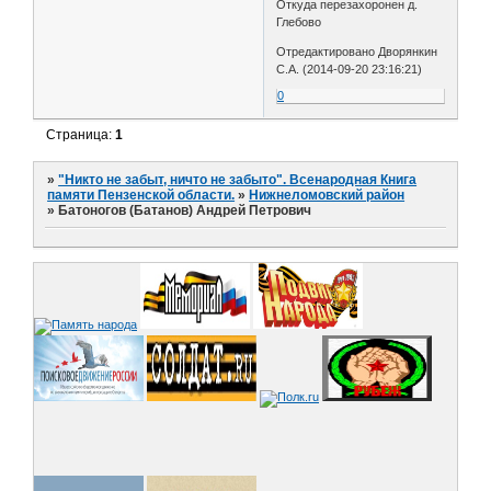
Откуда перезахоронен д.
Глебово
Отредактировано Дворянкин
С.А. (2014-09-20 23:16:21)
0
Страница:
1
»
"Никто не забыт, ничто не забыто". Всенародная Книга
памяти Пензенской области.
»
Нижнеломовский район
»
Батоногов (Батанов) Андрей Петрович