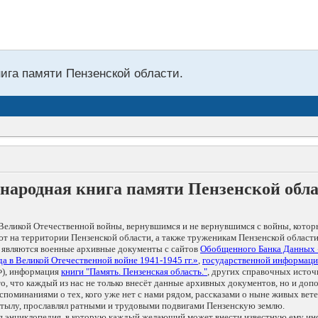
нига памяти Пензенской области.
народная книга памяти Пензенской обл
Великой Отечественной войны, вернувшимся и не вернувшимся с войны, котор
т на территории Пензенской области, а также труженикам Пензенской области
 являются военные архивные документы с сайтов
Обобщенного Банка Данных
а в Великой Отечественной войне 1941-1945 гг.»
,
государственной информаци
), информация
книги "Память. Пензенская область."
, других справочных источ
 то, что каждый из нас не только внесёт данные архивных документов, но и 
оминаниями о тех, кого уже нет с нами рядом, рассказами о ныне живых ветер
в тылу, прославлял ратными и трудовыми подвигами Пензенскую землю.
ая энциклопедия, в которую каждый желающий может внести известную ему и