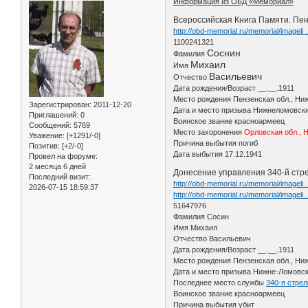
Информация из ОБД «Мемориал»
Всероссийская Книга Памяти. Пен
http://obd-memorial.ru/memorial/imagel
1100241321
Соснин
Фамилия
Михаил
Имя
Васильевич
Отчество
Дата рождения/Возраст __.__.1911
Место рождения Пензенская обл., Ниж
Зарегистрирован
: 2011-12-20
Дата и место призыва Нижнеломовск
Приглашений:
0
Воинское звание красноармеец
Сообщений:
5769
Место захоронения
Орловская обл., 
Уважение:
[+1291/-0]
Причина выбытия погиб
Позитив:
[+2/-0]
Дата выбытия 17.12.1941
Провел на форуме:
2 месяца 6 дней
Донесение управления 340-й стре
Последний визит:
http://obd-memorial.ru/memorial/imagel
2026-07-15 18:59:37
http://obd-memorial.ru/memorial/imageli
51647976
Фамилия Сосин
Имя Михаил
Отчество Васильевич
Дата рождения/Возраст __.__.1911
Место рождения Пензенская обл., Ниж
Дата и место призыва Нижне-Ломовск
Последнее место службы
340-я стрел
Воинское звание красноармеец
Причина выбытия убит