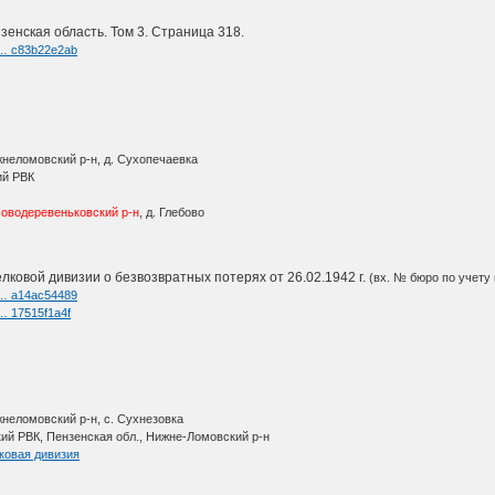
зенская область. Том 3. Страница 318.
i … c83b22e2ab
неломовский р-н, д. Сухопечаевка
ий РВК
Новодеревеньковский р-н
, д. Глебово
лковой дивизии о безвозвратных потерях от 26.02.1942 г.
(вх. № бюро по учету 
i … a14ac54489
 … 17515f1a4f
неломовский р-н, с. Сухнезовка
ий РВК, Пензенская обл., Нижне-Ломовский р-н
ковая дивизия