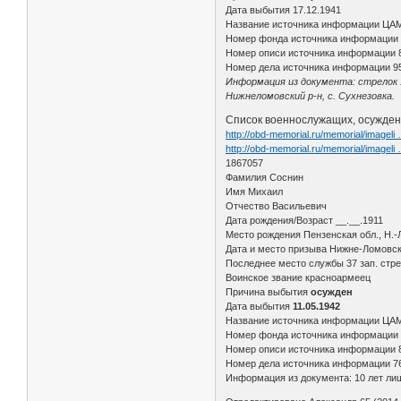
Дата выбытия 17.12.1941
Название источника информации ЦА
Номер фонда источника информации
Номер описи источника информации 
Номер дела источника информации 9
Информация из документа: стрелок 11
Нижнеломовский р-н, с. Сухнезовка.
Список военнослужащих, осужденн
http://obd-memorial.ru/memorial/imagel
http://obd-memorial.ru/memorial/imagel
1867057
Фамилия Соснин
Имя Михаил
Отчество Васильевич
Дата рождения/Возраст __.__.1911
Место рождения Пензенская обл., Н.-
Дата и место призыва Нижне-Ломовск
Последнее место службы 37 зап. стрел
Воинское звание красноармеец
Причина выбытия
осужден
Дата выбытия
11.05.1942
Название источника информации ЦА
Номер фонда источника информации
Номер описи источника информации 
Номер дела источника информации 7
Информация из документа: 10 лет ли