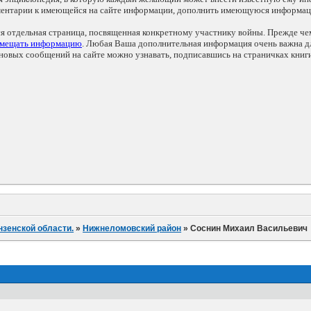
мментарии к имеющейся на сайте информации, дополнить имеющуюся информа
ся отдельная страница, посвященная конкретному участнику войны. Прежде ч
змещать информацию
. Любая Ваша дополнительная информация очень важна дл
овых сообщений на сайте можно узнавать, подписавшись на страничках книг
нзенской области.
»
Нижнеломовский район
»
Соснин Михаил Васильевич