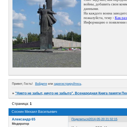
войны, добавить свои ко
данными.
На каждого воина заводит
пожалуйста, тему -
Как ра
Информацию о появлении н
Привет, Гость!
Войдите
или
зарегистрируйтесь
.
»
"Никто не забыт, ничто не забыто". Всенародная Книга памяти Пе
Страница:
1
Соснин Михаил Васильевич
Александр 65
Поделиться
2014-05-20 21:32:15
Модератор