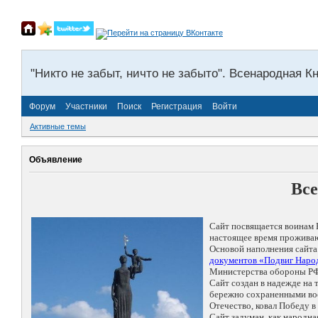
"Никто не забыт, ничто не забыто". Всенародная К
Форум
Участники
Поиск
Регистрация
Войти
Активные темы
Объявление
Все
Сайт посвящается воинам 
настоящее время проживаю
Основой наполнения сайта
документов «Подвиг Народ
Министерства обороны РФ
Сайт создан в надежде на
бережно сохраненными восп
Отечество, ковал Победу 
Сайт задуман, как народн