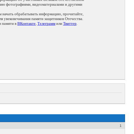
цию фотографиями, видеоматериалами и другими
ем начать обрабатывать информацию, прочитайте,
я увековечивания памяти защитников Отечества.
и памяти в
ВКонтакте
,
Телеграмм
или
Твиттер
.
1