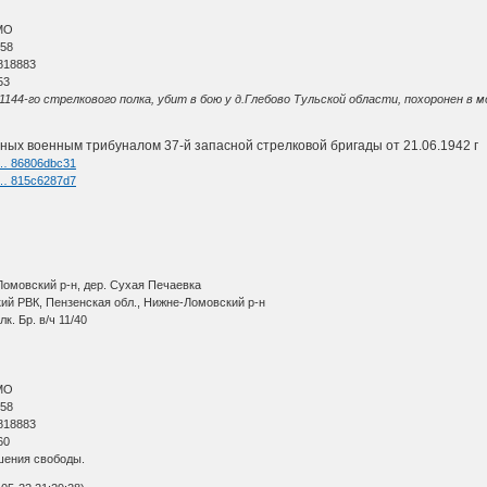
МО
 58
818883
53
44-го стрелкового полка, убит в бою у д.Глебово Тульской области, похоронен в мо
ых военным трибуналом 37-й запасной стрелковой бригады от 21.06.1942 г
i … 86806dbc31
i … 815c6287d7
Ломовский р-н, дер. Сухая Печаевка
ий РВК, Пензенская обл., Нижне-Ломовский р-н
к. Бр. в/ч 11/40
МО
 58
818883
60
шения свободы.