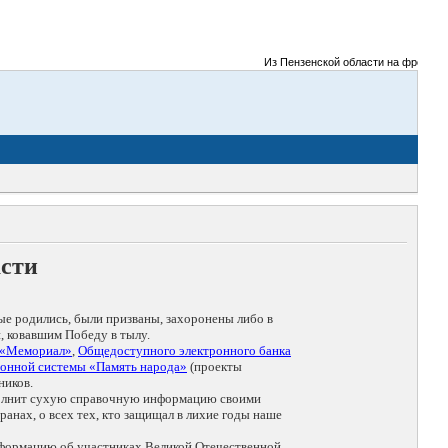
Из Пензенской области на фронты Вел
асти
ые родились, были призваны, захоронены либо в
, ковавшим Победу в тылу.
 «Мемориал»
,
Общедоступного электронного банка
онной системы «Память народа»
(проекты
ников.
дополнит сухую справочную информацию своими
анах, о всех тех, кто защищал в лихие годы наше
нформацию об участниках Великой Отечественной