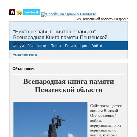
Из Пензенской области на фронты Велик
"Никто не забыт, ничто не забыто".
Всенародная Книга памяти Пензенской
области.
Форум
Участники
Поиск
Регистрация
Войти
Активные темы
Объявление
Всенародная книга памяти
Пензенской области
Сайт посвящается
воинам Великой
Отечественной
войны,
вернувшимся и не
вернувшимся с
войны, которые