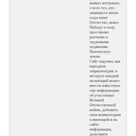
живых ветеранах,
о всех тех, кто
защищал в лихие
годы наше
Отечество, ковал
Победу в тылу,
прославлял
ратными и
трудовыми
подвигами
Пензенскую
землю.
Сайт задуман, как
народная
энциклопедия, в
которую каждый
желающий может
внести известную
ему информацию
об участниках
Великой
Отечественной
войны, добавить
свои комментарии
к имеющейся на
сайте
информации,
дополнить