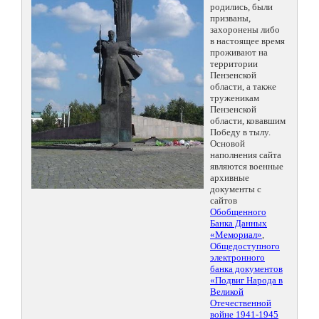
родились, были
призваны,
захоронены либо
в настоящее время
проживают на
территории
Пензенской
области, а также
труженикам
Пензенской
области, ковавшим
Победу в тылу.
Основой
наполнения сайта
являются военные
архивные
документы с
сайтов
Обобщенного
Банка Данных
«Мемориал»
,
Общедоступного
электронного
банка документов
«Подвиг Народа в
Великой
Отечественной
войне 1941-1945