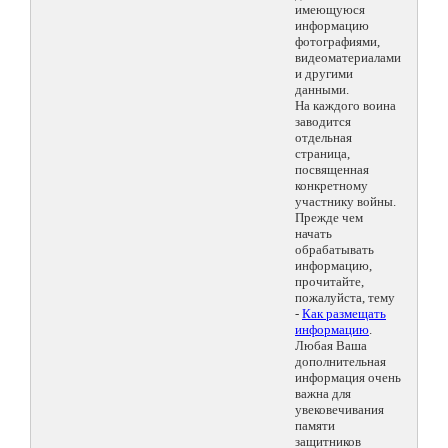
имеющуюся
информацию
фотографиями,
видеоматериалами
и другими
данными.
На каждого воина
заводится
отдельная
страница,
посвященная
конкретному
участнику войны.
Прежде чем
начать
обрабатывать
информацию,
прочитайте,
пожалуйста, тему
-
Как размещать
информацию
.
Любая Ваша
дополнительная
информация очень
важна для
увековечивания
памяти
защитников