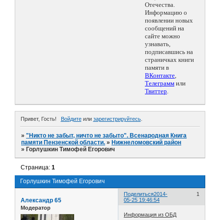
Отечества.
Информацию о
появлении новых
сообщений на
сайте можно
узнавать,
подписавшись на
страничках книги
памяти в
ВКонтакте
,
Телеграмм
или
Твиттер
.
Привет, Гость!
Войдите
или
зарегистрируйтесь
.
»
"Никто не забыт, ничто не забыто". Всенародная Книга
памяти Пензенской области.
»
Нижнеломовский район
»
Горлушкин Тимофей Егорович
Страница:
1
Горлушкин Тимофей Егорович
Поделиться
2014-
1
Александр 65
05-25 19:46:54
Модератор
Информация из ОБД