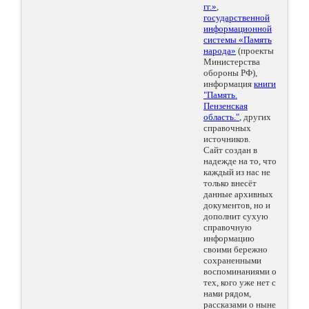
гг.»
,
государственной
информационной
системы «Память
народа»
(проекты
Министерства
обороны РФ),
информация
книги
"Память.
Пензенская
область."
, других
справочных
источников.
Сайт создан в
надежде на то, что
каждый из нас не
только внесёт
данные архивных
документов, но и
дополнит сухую
справочную
информацию
своими бережно
сохраненными
воспоминаниями о
тех, кого уже нет с
нами рядом,
рассказами о ныне