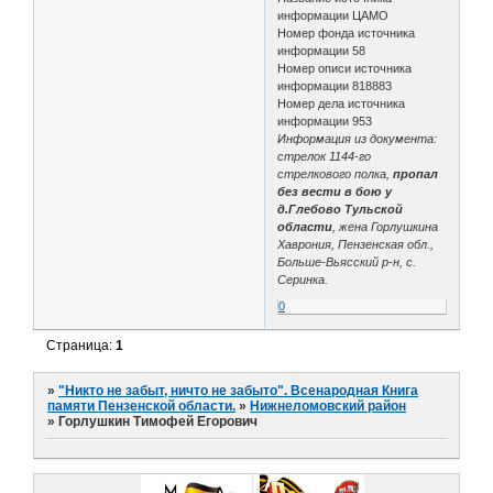
информации ЦАМО
Номер фонда источника
информации 58
Номер описи источника
информации 818883
Номер дела источника
информации 953
Информация из документа:
стрелок 1144-го
стрелкового полка,
пропал
без вести в бою у
д.Глебово Тульской
области
, жена Горлушкина
Хаврония, Пензенская обл.,
Больше-Вьясский р-н, с.
Серинка.
0
Страница:
1
»
"Никто не забыт, ничто не забыто". Всенародная Книга
памяти Пензенской области.
»
Нижнеломовский район
»
Горлушкин Тимофей Егорович