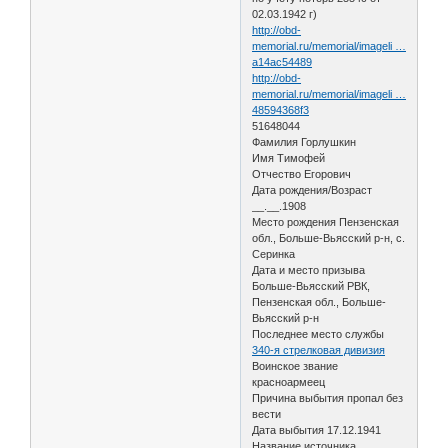
02.03.1942 г)
http://obd-
memorial.ru/memorial/imageli …
a14ac54489
http://obd-
memorial.ru/memorial/imageli …
48594368f3
51648044
Фамилия Горлушкин
Имя Тимофей
Отчество Егорович
Дата рождения/Возраст
__.__.1908
Место рождения Пензенская
обл., Больше-Вьясский р-н, с.
Серинка
Дата и место призыва
Больше-Вьясский РВК,
Пензенская обл., Больше-
Вьясский р-н
Последнее место службы
340-я стрелковая дивизия
Воинское звание
красноармеец
Причина выбытия пропал без
вести
Дата выбытия 17.12.1941
Название источника