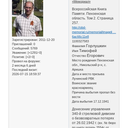
«Мемориал»
Всероссийская Книга
Памяти. Пензенская
область. Том 2. Страница
257.
http://obd-
memorial.ru/memorial/imageli …
6ac66c11e8
Зарегистрирован
: 2011-12-20
1100327583
Приглашений:
0
Горлушкин
Фамилия
Сообщений:
5769
Тимофей
Имя
Уважение:
[+1291/-0]
Егорович
Отчество
Позитив:
[+2/-0]
Место рождения Пензенская
Провел на форуме:
обл., Никольский р-н, с.
2 месяца 6 дней
Аришка
Последний визит:
2026-07-15 18:59:37
Дата и место призыва
Лунинский РВК
Воинское звание
красноармеец
Причина выбытия пропал без
вести
Дата выбытия 17.12.1941
Донесение управления
340-й стрелковой дивизии
о безвозвратных потерях
от 26.02.1942 г.
(вх. № бюро
по учету потерь 2554с от