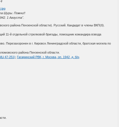
.)
та Шуры. Помни!!
42. 1 Августа".
ского района Пензенской области). Русский. Кандидат в члены ВКП(б).
щий 11-й отдельной стрелковой бригады, помощник командира взвода
ово. Перезахоронен в г. Кировск Ленинградской области, братская могила по
еломовского района Пензенской области.
МЦ 47-251)
;
Гагаринский РВК, г. Москва, оп. 1942, д. б/н
.
асти.