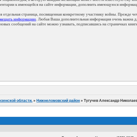
мментарии к имеющейся на сайте информации, дополнить имеющуюся информа
ся отдельная страница, посвященная конкретному участнику войны. Прежде ч
змещать информацию
. Любая Ваша дополнительная информация очень важна дл
овых сообщений на сайте можно узнавать, подписавшись на страничках книг
нзенской области.
»
Нижнеломовский район
»
Тугучев Александр Николае