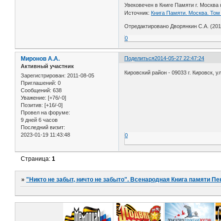
Увековечен в Книге Памяти г. Москва 
Источник:
Книга Памяти. Москва. Том 
Отредактировано Дворянкин С.А. (2014
0
Миронов А.А.
Поделиться
2014-05-27 22:47:24
Активный участник
Кировский район - 09033 г. Кировск, у
Зарегистрирован
: 2011-08-05
Приглашений:
0
Сообщений:
638
Уважение:
[+76/-0]
Позитив:
[+16/-0]
Провел на форуме:
9 дней 6 часов
Последний визит:
2023-01-19 11:43:48
0
Страница:
1
»
"Никто не забыт, ничто не забыто". Всенародная Книга памяти Пе