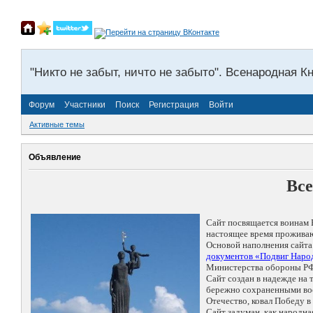
"Никто не забыт, ничто не забыто". Всенародная К
Форум
Участники
Поиск
Регистрация
Войти
Активные темы
Объявление
Все
Сайт посвящается воинам 
настоящее время проживаю
Основой наполнения сайта
документов «Подвиг Народ
Министерства обороны РФ
Сайт создан в надежде на
бережно сохраненными восп
Отечество, ковал Победу 
Сайт задуман, как народн