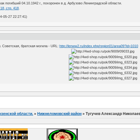
как погибший 04.10.1942 г., похоронен в д. Арбузово Ленинградской области.
18, стр. 418
.
-05-27 22:27:41)
л. Советская, братская могила - URL:
http://lenww2.ru/index.php/region01/area09?id=1010
нзенской области.
»
Нижнеломовский район
»
Тугучев Александр Николае