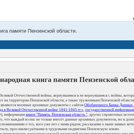
Из
нига памяти Пензенской области.
народная книга памяти Пензенской обл
Великой Отечественной войны, вернувшимся и не вернувшимся с войны, котор
т на территории Пензенской области, а также труженикам Пензенской области
 являются военные архивные документы с сайтов
Обобщенного Банка Данных
а в Великой Отечественной войне 1941-1945 гг.»
,
государственной информаци
), информация
книги "Память. Пензенская область."
, других справочных источ
 то, что каждый из нас не только внесёт данные архивных документов, но и 
оминаниями о тех, кого уже нет с нами рядом, рассказами о ныне живых ветер
в тылу, прославлял ратными и трудовыми подвигами Пензенскую землю.
ая энциклопедия, в которую каждый желающий может внести известную ему и