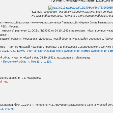
Тугучев Александр Николаевич (1921-1942 гг
Подпись на обороте:
"На долгую Добрую память Вере от бра
Не забывайте про него. Послана с Отечественной войны в 19
вак-Никольской волости Нижнеломовского уезда Пензенской губернии (ныне Нижнеломов
РВК г. Москва.
 потерях Управления 11 ОСБр №29092 от 24.10.1942 г. на момент гибели военнослужа
ержант.
градской области, Московская Дубровка, левый берег р. Нева, район севернее д. Арбуз
тец – Тугучев Николай Иванович, проживал в д. Макаровка Сухопечаевского с/с Нижн
. 1021, л. 51
;
ЦАМО, учетная карточка воинского захоронения (номер захоронения в В
 области как погибший в бою 04.10.1942 г., похоронен в г. Ленинград.
 Пензенской области. Том 11, стр. 110
:
жнеломовский р-н, д. Макаровка
ий РВК
как погибший 04.10.1942 г., похоронен у д. Арбузово Конышевского района Курской обл
13, стр. 78
.