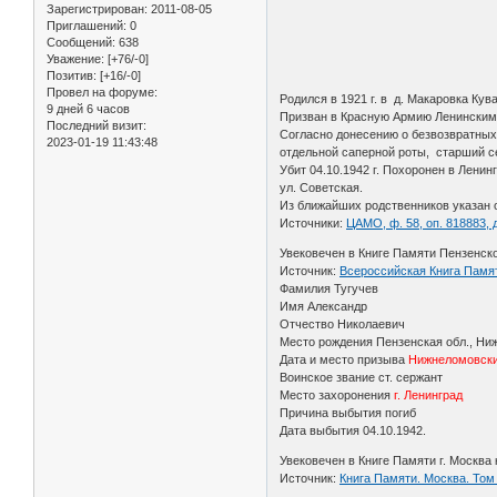
Зарегистрирован
: 2011-08-05
Приглашений:
0
Сообщений:
638
Уважение:
[+76/-0]
Позитив:
[+16/-0]
Провел на форуме:
Родился в 1921 г. в д. Макаровка Ку
9 дней 6 часов
Призван в Красную Армию Ленинским 
Последний визит:
Согласно донесению о безвозвратных
2023-01-19 11:43:48
отдельной саперной роты, старший с
Убит 04.10.1942 г. Похоронен в Ленин
ул. Советская.
Из ближайших родственников указан о
Источники:
ЦАМО, ф. 58, оп. 818883, д
Увековечен в Книге Памяти Пензенской
Источник:
Всероссийская Книга Памяти
Фамилия Тугучев
Имя Александр
Отчество Николаевич
Место рождения Пензенская обл., Ни
Дата и место призыва
Нижнеломовск
Воинское звание ст. сержант
Место захоронения
г. Ленинград
Причина выбытия погиб
Дата выбытия 04.10.1942.
Увековечен в Книге Памяти г. Москва 
Источник:
Книга Памяти. Москва. Том 