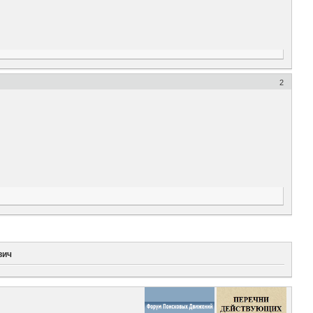
2
вич