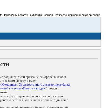
 Пензенской области на фронты Великой Отечественной войны было призвано более 300
асти
ые родились, были призваны, захоронены либо в
, ковавшим Победу в тылу.
 «Мемориал»
,
Общедоступного электронного банка
онной системы «Память народа»
(проекты
ников.
дополнит сухую справочную информацию своими
анах, о всех тех, кто защищал в лихие годы наше
нформацию об участниках Великой Отечественной