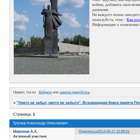
войны, добавить свои ко
данными.
На каждого воина заводит
пожалуйста, тему -
Как ра
Информацию о появлении н
Привет, Гость!
Войдите
или
зарегистрируйтесь
.
»
"Никто не забыт, ничто не забыто". Всенародная Книга памяти Пе
Страница:
1
Тугучев Александр Николаевич
Миронов А.А.
Поделиться
2014-05-27 22:08:51
Активный участник