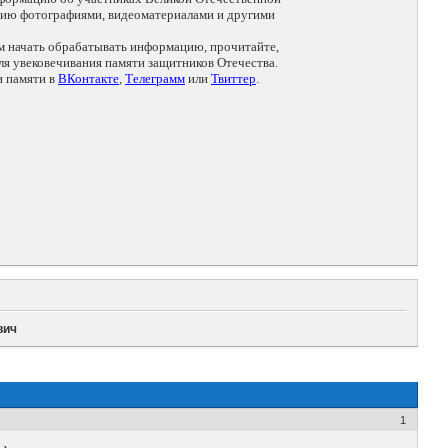
цию фотографиями, видеоматериалами и другими
ем начать обрабатывать информацию, прочитайте,
я увековечивания памяти защитников Отечества.
и памяти в
ВКонтакте
,
Телеграмм
или
Твиттер
.
вич
1