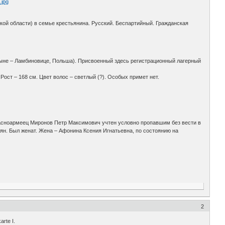
кой области) в семье крестьянина. Русский. Беспартийный. Гражданская
 (ныне – Ламбиновице, Польша). Присвоенный здесь регистрационный лагерный
Рост – 168 см. Цвет волос – светлый (?). Особых примет нет.
расноармеец Миронов Петр Максимович учтен условно пропавшим без вести в
ерян. Был женат. Жена – Афонина Ксения Игнатьевна, по состоянию на
2
rte I.