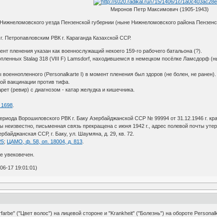
Миронов Петр Максимович (1905-1943)
ье Нижнеломовского уезда Пензенской губернии (ныне Нижнеломовского района Пензенс
г. Петропавловским РВК г. Караганда Казахской ССР.
момент пленения указан как военнослужащий некоего 159-го рабочего батальона (?).
ннопленных Stalag 318 (VIII F) Lamsdorf, находившемся в немецком посёлке Ламсдорф
оеннопленного (Personalkarte I) в момент пленения был здоров (не болен, не ранен). 
ной вакцинации против тифа.
арет (ревир) с диагнозом - катар желудка и кишечника.
 1698
.
ериода Ворошиловского РВК г. Баку Азербайджанской ССР № 99994 от 31.12.1946 г. к
жбы неизвестно, письменная связь прекращена с июня 1942 г., адрес полевой почты ут
рбайджанская ССР, г. Баку, ул. Шаумяна, д. 29, кв. 72.
25
;
ЦАМО, ф. 58, оп. 18004, д. 813
.
е увековечен.
06-17 19:01:01)
be" ("Цвет волос") на лицевой стороне и "Krankheit" ("Болезнь") на обороте Personalka