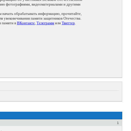
цию фотографиями, видеоматериалами и другими
ем начать обрабатывать информацию, прочитайте,
я увековечивания памяти защитников Отечества.
и памяти в
ВКонтакте
,
Телеграмм
или
Твиттер
.
1