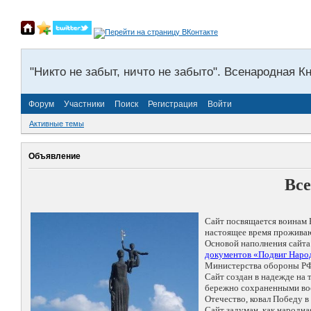
"Никто не забыт, ничто не забыто". Всенародная К
Форум
Участники
Поиск
Регистрация
Войти
Активные темы
Объявление
Все
Сайт посвящается воинам 
настоящее время проживаю
Основой наполнения сайта
документов «Подвиг Народ
Министерства обороны РФ
Сайт создан в надежде на
бережно сохраненными восп
Отечество, ковал Победу 
Сайт задуман, как народн