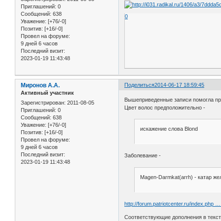
Приглашений:
0
Сообщений:
638
0
Уважение:
[+76/-0]
Позитив:
[+16/-0]
Провел на форуме:
9 дней 6 часов
Последний визит:
2023-01-19 11:43:48
Миронов А.А.
Поделиться
2014-06-17 18:59:45
Активный участник
Вышеприведенные записи помогла пр
Зарегистрирован
: 2011-08-05
Цвет волос предположительно -
Приглашений:
0
Сообщений:
638
Уважение:
[+76/-0]
искажение слова Blond
Позитив:
[+16/-0]
Провел на форуме:
9 дней 6 часов
Последний визит:
Заболевание -
2023-01-19 11:43:48
Magen-Darmkat(arrh) - катар же
http://forum.patriotcenter.ru/index.php
Соответствующие дополнения в текст