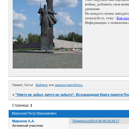
войны, добавить свои ко
данными.
На каждого воина заводит
пожалуйста, тему -
Как ра
Информацию о появлении н
Привет, Гость!
Войдите
или
зарегистрируйтесь
.
»
"Никто не забыт, ничто не забыто". Всенародная Книга памяти Пе
Страница:
1
Миронов Петр Максимович
Миронов А.А.
Поделиться
2014-06-09 20:26:17
Активный участник