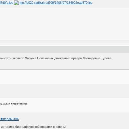
очитать эксперт Форума Поисковых движений Варвара Леонидовна Турова:
лудка и кишечника
 … #msg363106
 историко-биографической справки внесены.