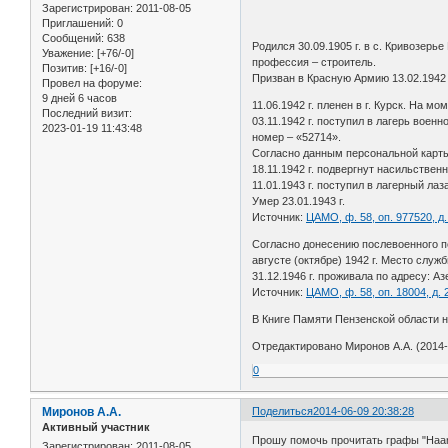
Зарегистрирован
: 2011-08-05
Приглашений:
0
Сообщений:
638
Родился 30.09.1905 г. в с. Кривозер
Уважение:
[+76/-0]
профессия – строитель.
Позитив:
[+16/-0]
Призван в Красную Армию 13.02.1942 
Провел на форуме:
9 дней 6 часов
11.06.1942 г. пленен в г. Курск. На 
Последний визит:
03.11.1942 г. поступил в лагерь вое
2023-01-19 11:43:48
номер – «52714».
Согласно данным персональной карты в
18.11.1942 г. подвергнут насильствен
11.01.1943 г. поступил в лагерный лаз
Умер 23.01.1943 г.
Источник:
ЦАМО, ф. 58, оп. 977520, д.
Согласно донесению послевоенного п
августе (октябре) 1942 г. Место слу
31.12.1946 г. проживала по адресу: Азе
Источник:
ЦАМО, ф. 58, оп. 18004, д. 
В Книге Памяти Пензенской области н
Отредактировано Миронов А.А. (2014-
0
Миронов А.А.
Поделиться
2014-06-09 20:38:28
Активный участник
Прошу помочь прочитать графы "Haarfar
Зарегистрирован
: 2011-08-05