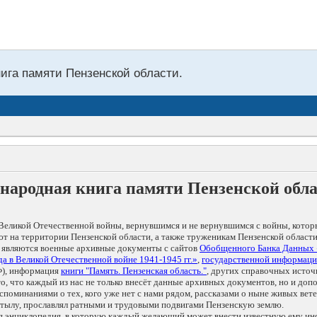
нига памяти Пензенской области.
народная книга памяти Пензенской обл
Великой Отечественной войны, вернувшимся и не вернувшимся с войны, котор
т на территории Пензенской области, а также труженикам Пензенской области
 являются военные архивные документы с сайтов
Обобщенного Банка Данных
а в Великой Отечественной войне 1941-1945 гг.»
,
государственной информаци
), информация
книги "Память. Пензенская область."
, других справочных источ
 то, что каждый из нас не только внесёт данные архивных документов, но и 
оминаниями о тех, кого уже нет с нами рядом, рассказами о ныне живых ветер
в тылу, прославлял ратными и трудовыми подвигами Пензенскую землю.
ая энциклопедия, в которую каждый желающий может внести известную ему и