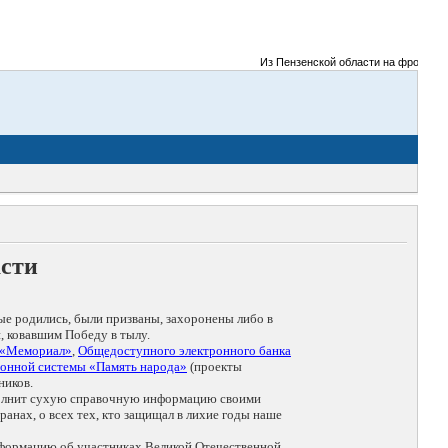
Из Пензенской области на фронты Вел
асти
ые родились, были призваны, захоронены либо в
, ковавшим Победу в тылу.
 «Мемориал»
,
Общедоступного электронного банка
онной системы «Память народа»
(проекты
ников.
дополнит сухую справочную информацию своими
анах, о всех тех, кто защищал в лихие годы наше
нформацию об участниках Великой Отечественной