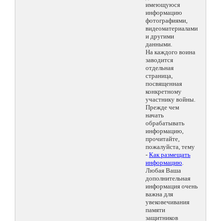
имеющуюся
информацию
фотографиями,
видеоматериалами
и другими
данными.
На каждого воина
заводится
отдельная
страница,
посвященная
конкретному
участнику войны.
Прежде чем
начать
обрабатывать
информацию,
прочитайте,
пожалуйста, тему
-
Как размещать
информацию
.
Любая Ваша
дополнительная
информация очень
важна для
увековечивания
памяти
защитников