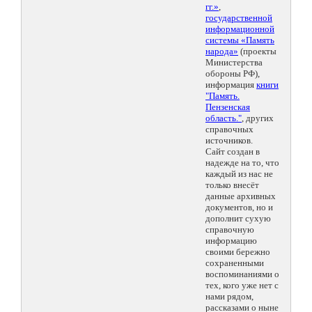
гг.»
,
государственной
информационной
системы «Память
народа»
(проекты
Министерства
обороны РФ),
информация
книги
"Память.
Пензенская
область."
, других
справочных
источников.
Сайт создан в
надежде на то, что
каждый из нас не
только внесёт
данные архивных
документов, но и
дополнит сухую
справочную
информацию
своими бережно
сохраненными
воспоминаниями о
тех, кого уже нет с
нами рядом,
рассказами о ныне