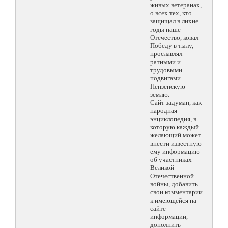
живых ветеранах,
о всех тех, кто
защищал в лихие
годы наше
Отечество, ковал
Победу в тылу,
прославлял
ратными и
трудовыми
подвигами
Пензенскую
землю.
Сайт задуман, как
народная
энциклопедия, в
которую каждый
желающий может
внести известную
ему информацию
об участниках
Великой
Отечественной
войны, добавить
свои комментарии
к имеющейся на
сайте
информации,
дополнить