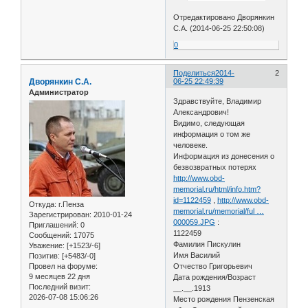
Отредактировано Дворянкин
С.А. (2014-06-25 22:50:08)
0
Поделиться
2014-
2
Дворянкин С.А.
06-25 22:49:39
Администратор
Здравствуйте, Владимир
Александрович!
Видимо, следующая
информация о том же
человеке.
Информация из донесения о
безвозвратных потерях
http://www.obd-
memorial.ru/html/info.htm?
id=1122459
,
http://www.obd-
Откуда:
г.Пенза
memorial.ru/memorial/ful …
Зарегистрирован
: 2010-01-24
000059.JPG
:
Приглашений:
0
1122459
Сообщений:
17075
Фамилия Пискулин
Уважение:
[+1523/-6]
Имя Василий
Позитив:
[+5483/-0]
Провел на форуме:
Отчество Григорьевич
9 месяцев 22 дня
Дата рождения/Возраст
Последний визит:
__.__.1913
2026-07-08 15:06:26
Место рождения Пензенская