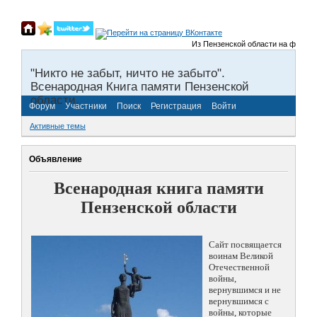
Из Пензенской области на фронты В
"Никто не забыт, ничто не забыто".
Всенародная Книга памяти Пензенской
области.
Форум
Участники
Поиск
Регистрация
Войти
Активные темы
Объявление
Всенародная книга памяти
Пензенской области
Сайт посвящается
воинам Великой
Отечественной
войны,
вернувшимся и не
вернувшимся с
войны, которые