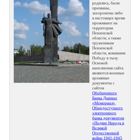
родились, были
призваны,
захоронены либо
в настоящее время
проживают на
территории
Пензенской
области, а также
труженикам
Пензенской
области, ковавшим
Победу в тылу.
Основой
наполнения сайта
являются военные
архивные
документы с
сайтов
Обобщенного
Банка Данных
«Мемориал»
,
Общедоступного
электронного
банка документов
«Подвиг Народа в
Великой
Отечественной
войне 1941-1945