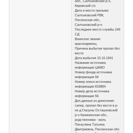
обл., Салтыковский р-н,
Кировский с/с
Дата и место призыва
Салтыковский РВК,
Пензенская обл.,
Салтыковский р-н
Последнее место службы 249
СД
Воинское звание
красноармеец
Причина выбытия пропал без
вести
Дата выбытия 15.10.1941
Название источника
информации ЦАМО
Номер фонда источника
информации 58
Номер описи источника
информации 818884
Номер дела источника
информации 56.
Доп.данные из донесения:
сапер, пропал без вести в р-
не д.Глазуны Осташковский
р-н Калининская обл.,
родственники - мать
Пискулина Татьяна
Дмитриевна, Пензенская обл.