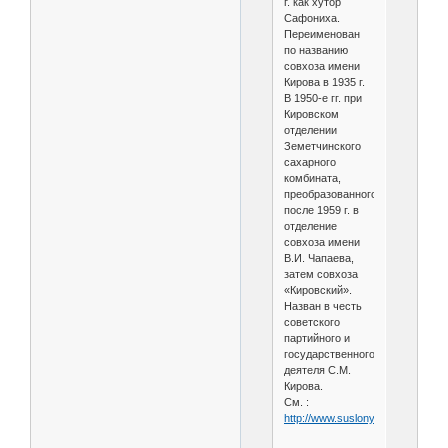
г. как хутор
Сафониха.
Переименован
по названию
совхоза имени
Кирова в 1935 г.
В 1950-е гг. при
Кировском
отделении
Земетчинского
сахарного
комбината,
преобразованного
после 1959 г. в
отделение
совхоза имени
В.И. Чапаева,
затем совхоза
«Кировский».
Назван в честь
советского
партийного и
государственного
деятеля С.М.
Кирова.
См. :
http://www.suslony.ru/Penzagebi