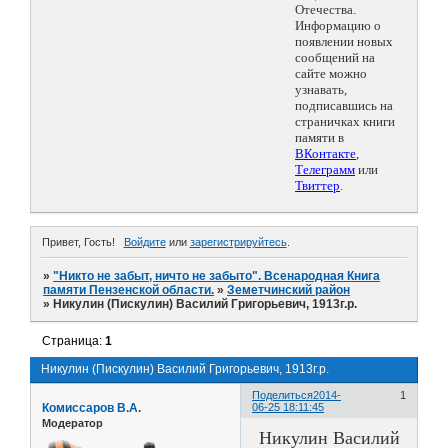
Отечества.
Информацию о
появлении новых
сообщений на
сайте можно
узнавать,
подписавшись на
страничках книги
памяти в
ВКонтакте
,
Телеграмм
или
Твиттер
.
Привет, Гость!
Войдите
или
зарегистрируйтесь
.
»
"Никто не забыт, ничто не забыто". Всенародная Книга
памяти Пензенской области.
»
Земетчинский район
»
Никулин (Пискулин) Василий Григорьевич, 1913г.р.
Страница:
1
Никулин (Пискулин) Василий Григорьевич, 1913г.р.
Поделиться
2014-
1
Комиссаров В.А.
06-25 18:11:45
Модератор
Никулин Василий