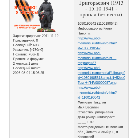
Григорьевич (1913
- 15.10.1941 -
пропал без вести)
.
1050190542 (1100190542)
Информация из Книги
Памяти:
Зарегистрирован
: 2011-11-12
http://www.obd-
Приглашений:
0
memorial.ru/html/info.htm?
Сообщений:
6036
id=1050190542
Уважение:
[+780/-0]
http://www.obd-
Позитив:
[+56/-1]
memorial.ru/html/info.ht …
Провел на форуме:
mp;page=87
2 месяца 1 день
http://www.obd-
Последний визит:
2026-08-04 15:06:25
memorial.ru/memorial/fullimage?
id=1050190531&amp;id1=52eb0f598396
Том Н-П-Р/00000087.png
http://www.obd-
memorial.ru/html/info.htm?
id=1100190542
Фамилия Никулин
Имя Василий
Отчество Григорьевич
Дата рождения/Возраст
__.__.1913
Место рождения Пензенская
обл., Земетчинский р-н, п.
Кировский