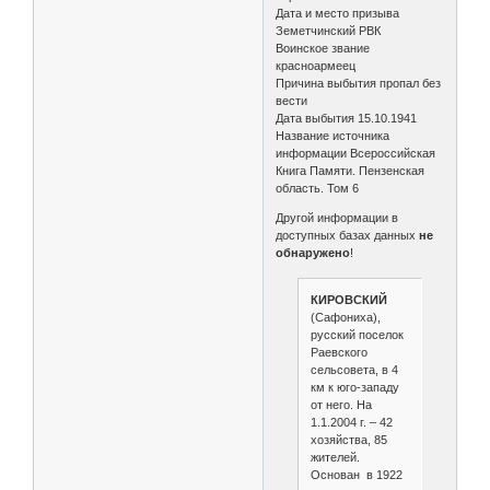
Дата и место призыва
Земетчинский РВК
Воинское звание
красноармеец
Причина выбытия пропал без
вести
Дата выбытия 15.10.1941
Название источника
информации Всероссийская
Книга Памяти. Пензенская
область. Том 6
Другой информации в
доступных базах данных
не
обнаружено
!
КИРОВСКИЙ
(Сафониха),
русский поселок
Раевского
сельсовета, в 4
км к юго-западу
от него. На
1.1.2004 г. – 42
хозяйства, 85
жителей.
Основан в 1922