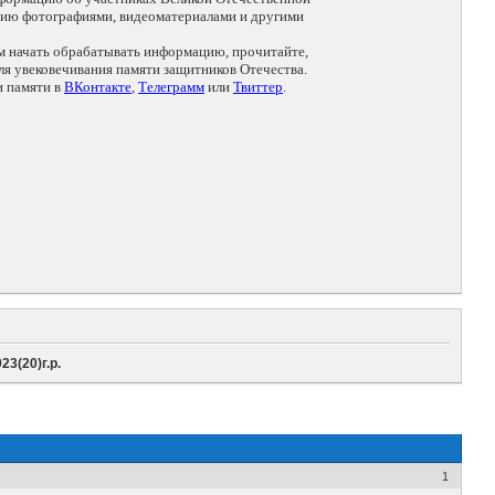
цию фотографиями, видеоматериалами и другими
ем начать обрабатывать информацию, прочитайте,
я увековечивания памяти защитников Отечества.
и памяти в
ВКонтакте
,
Телеграмм
или
Твиттер
.
3(20)г.р.
1