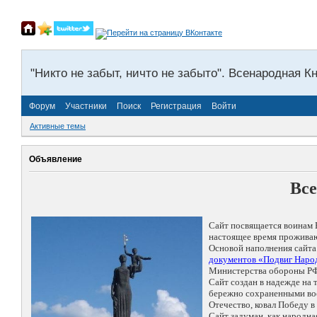
"Никто не забыт, ничто не забыто". Всенародная К
Форум
Участники
Поиск
Регистрация
Войти
Активные темы
Объявление
Все
Сайт посвящается воинам 
настоящее время проживаю
Основой наполнения сайта
документов «Подвиг Народ
Министерства обороны РФ
Сайт создан в надежде на
бережно сохраненными восп
Отечество, ковал Победу 
Сайт задуман, как народн