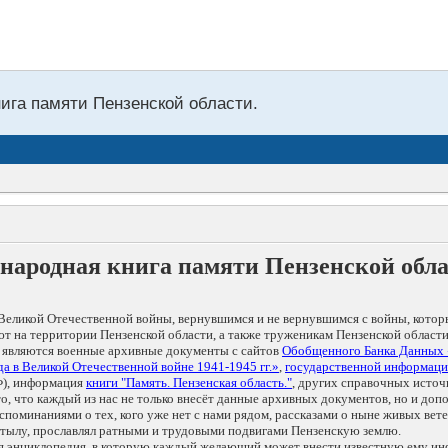
нига памяти Пензенской области.
народная книга памяти Пензенской обл
Великой Отечественной войны, вернувшимся и не вернувшимся с войны, котор
т на территории Пензенской области, а также труженикам Пензенской области
 являются военные архивные документы с сайтов
Обобщенного Банка Данных
а в Великой Отечественной войне 1941-1945 гг.»
,
государственной информаци
), информация
книги "Память. Пензенская область."
, других справочных источ
 то, что каждый из нас не только внесёт данные архивных документов, но и 
оминаниями о тех, кого уже нет с нами рядом, рассказами о ныне живых ветер
в тылу, прославлял ратными и трудовыми подвигами Пензенскую землю.
ая энциклопедия, в которую каждый желающий может внести известную ему и