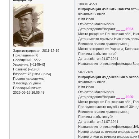
1000164553
Информация из Книги Памяти
http:
Фамилия Бычков
Имя Иван
Отчество Максимович
Дата рождения/Возраст
__.__.1923
Место рождения Пензенская обл., Ни
Дата и место призыва Нижнеломовск
Воинское звание красноармеец
Место захоронения Украина, Киевская 
Зарегистрирован
: 2011-12-19
Причина выбытия погиб
Приглашений:
0
Дата выбытия 21.07.1941
Сообщений:
7272
Название источника информации Всер
Уважение:
[+1145/-0]
Позитив:
[+20/-0]
50712189
Возраст:
75
[1951-06-24]
Информация из донесения о безво
Провел на форуме:
Фамилия Бычков
3 месяца 29 дней
Имя Иван
Последний визит:
Отчество Максимович
2026-05-18 16:05:49
Дата рождения/Возраст
__.__.1920
Место рождения Пензенская обл., Гал
Последнее место службы штаб 304 с
Воинское звание красноармеец
Причина выбытия убит
Дата выбытия 21.07.1941
Название источника информации ЦА
Номер фонда источника информации
Номер описи источника информации 