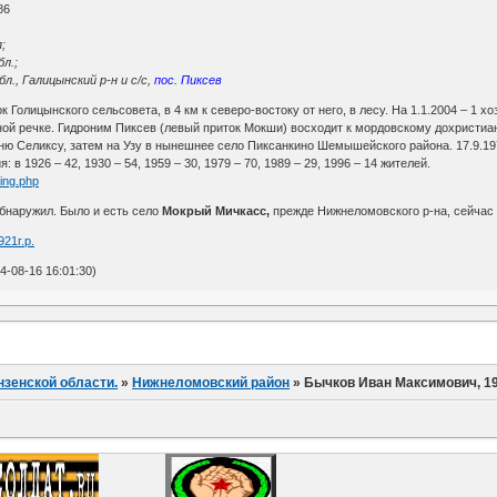
86
;
л.;
л., Галицынский р-н и с/с,
пос. Пиксев
 Голицынского сельсовета, в 4 км к северо-востоку от него, в лесу. На 1.1.2004 – 1 
ой речке. Гидроним Пиксев (левый приток Мокши) восходит к мордовскому дохристи
ю Селиксу, затем на Узу в нынешнее село Пиксанкино Шемышейского района. 17.9.19
в 1926 – 42, 1930 – 54, 1959 – 30, 1979 – 70, 1989 – 29, 1996 – 14 жителей.
ting.php
бнаружил. Было и есть село
Мокрый Мичкасс,
прежде Нижнеломовского р-на, сейчас
21г.р.
-08-16 16:01:30)
нзенской области.
»
Нижнеломовский район
»
Бычков Иван Максимович, 192