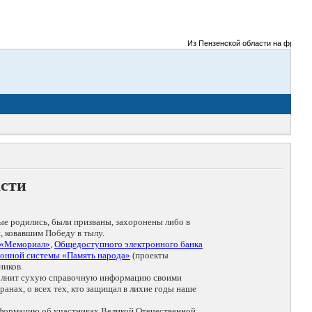
Из Пензенской области на фронты Ве
асти
ые родились, были призваны, захоронены либо в
, ковавшим Победу в тылу.
 «Мемориал»
,
Общедоступного электронного банка
онной системы «Память народа»
(проекты
ников.
дополнит сухую справочную информацию своими
анах, о всех тех, кто защищал в лихие годы наше
нформацию об участниках Великой Отечественной