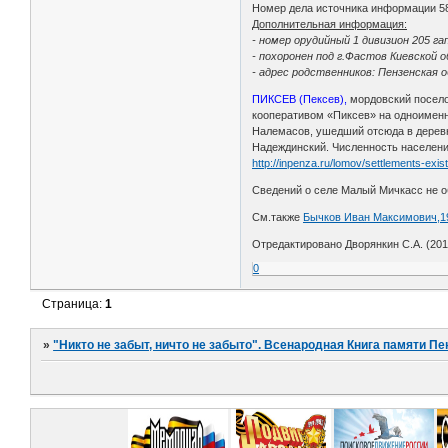
Номер дела источника информации 5
Дополнительная информация:
- номер орудийный 1 дивизион 205 гап
- похоронен под г.Фастов Киевской об
- адрес родственников: Пензенская об
ПИКСЕВ (Пексев),
мордовский поселок
кооперативом «Пиксев» на одноименн
Налемасов, ушедший отсюда в деревн
Надеждинский. Численность населения: 
http://inpenza.ru/lomov/settlements-exis
Сведений о селе Малый Мичкасс не о
См.также
Бычков Иван Максимович,19
Отредактировано Дворянкин С.А. (2014
0
Страница:
1
»
"Никто не забыт, ничто не забыто". Всенародная Книга памяти Пе