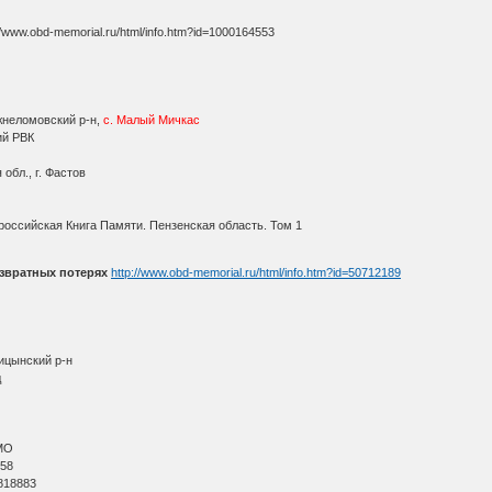
//www.obd-memorial.ru/html/info.htm?id=1000164553
жнеломовский р-н,
с. Малый Мичкас
ий РВК
обл., г. Фастов
оссийская Книга Памяти. Пензенская область. Том 1
звратных потерях
http://www.obd-memorial.ru/html/info.htm?id=50712189
ицынский р-н
д
МО
 58
818883