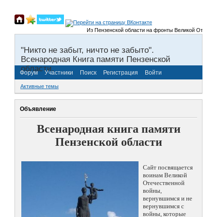
Из Пензенской области на фронты Великой Отечествен
"Никто не забыт, ничто не забыто".
Всенародная Книга памяти Пензенской
области.
Форум
Участники
Поиск
Регистрация
Войти
Активные темы
Объявление
Всенародная книга памяти
Пензенской области
Сайт посвящается
воинам Великой
Отечественной
войны,
вернувшимся и не
вернувшимся с
войны, которые