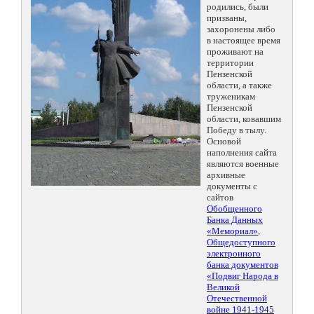
родились, были
призваны,
захоронены либо
в настоящее время
проживают на
территории
Пензенской
области, а также
труженикам
Пензенской
области, ковавшим
Победу в тылу.
Основой
наполнения сайта
являются военные
архивные
документы с
сайтов
Обобщенного
Банка Данных
«Мемориал»
,
Общедоступного
электронного
банка документов
«Подвиг Народа в
Великой
Отечественной
войне 1941-1945