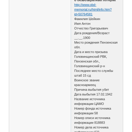
http://www.obd-
memorial.ru/html/info.htm?
id=50764581
Фамилия Шейкин
Имя Антон
Отчество Григорьевич
Дата рождения/Возраст
__.__.1900
Место рождения Пензенская
обл.
Дата и место призыва
Головинщинский РВК,
Пензенская обл.,
Головинщинский р-н
Последнее место службы
штаб 15 сд
Воинское звание
красноармеец
Причина выбытия убит
Дата выбытия 17.02.1942
Название источника
информации ЦАМО
Номер фонда источника
информации 58
Номер описи источника
информации 818883
Номер дела источника
информации 621