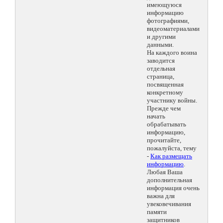
имеющуюся
информацию
фотографиями,
видеоматериалами
и другими
данными.
На каждого воина
заводится
отдельная
страница,
посвященная
конкретному
участнику войны.
Прежде чем
начать
обрабатывать
информацию,
прочитайте,
пожалуйста, тему
-
Как размещать
информацию
.
Любая Ваша
дополнительная
информация очень
важна для
увековечивания
памяти
защитников