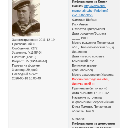
Информация из Книги
Памяти
http://www.obd-
memorial.ru/html/info.htm?
id=1050299275
Фамилия Шейкин
Имя Антон
Отчество Григорьевич
Дата рождения/Возраст
__.__.1900
Зарегистрирован
: 2011-12-19
Место рождения Пензенская
Приглашений:
0
обл., Нижнеломовский р-н, д.
Сообщений:
7272
Лещиново
Уважение:
[+1145/-0]
Дата и место призыва
Позитив:
[+20/-0]
Каменский РВК
Возраст:
75
[1951-06-24]
Провел на форуме:
Воинское звание
3 месяца 29 дней
красноармеец
Последний визит:
Место захоронения Украина,
2026-05-18 16:05:49
Ворошиловградская обл.,
Лисичанский р-н
Причина выбытия погиб
Дата выбытия 17.02.1942
Название источника
информации Всероссийская
Книга Памяти. Пензенская
область. Том 9
50764581
Информация из донесения
о безвозвратных потерях