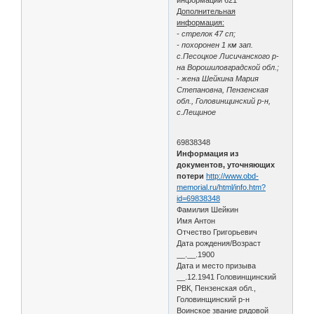
Дополнительная
информация:
- стрелок 47 сп;
- похоронен 1 км зап.
с.Песоцкое Лисичанского р-
на Ворошиловградской обл.;
- жена Шейкина Мария
Степановна, Пензенская
обл., Головинщинский р-н,
с.Лещиное
69838348
Информация из
документов, уточняющих
потери
http://www.obd-
memorial.ru/html/info.htm?
id=69838348
Фамилия Шейкин
Имя Антон
Отчество Григорьевич
Дата рождения/Возраст
__.__.1900
Дата и место призыва
__.12.1941 Головинщинский
РВК, Пензенская обл.,
Головинщинский р-н
Воинское звание рядовой