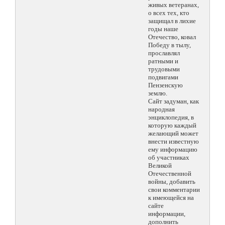
живых ветеранах,
о всех тех, кто
защищал в лихие
годы наше
Отечество, ковал
Победу в тылу,
прославлял
ратными и
трудовыми
подвигами
Пензенскую
землю.
Сайт задуман, как
народная
энциклопедия, в
которую каждый
желающий может
внести известную
ему информацию
об участниках
Великой
Отечественной
войны, добавить
свои комментарии
к имеющейся на
сайте
информации,
дополнить