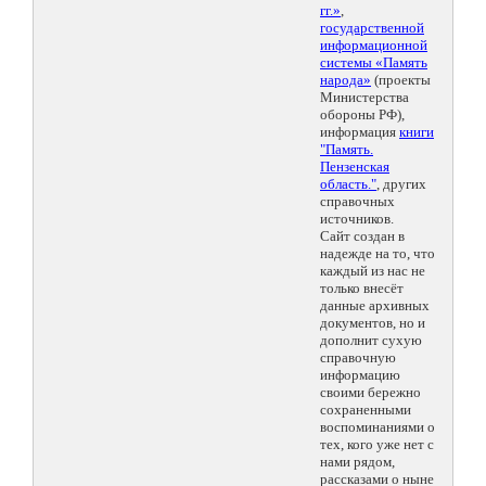
гг.»
,
государственной
информационной
системы «Память
народа»
(проекты
Министерства
обороны РФ),
информация
книги
"Память.
Пензенская
область."
, других
справочных
источников.
Сайт создан в
надежде на то, что
каждый из нас не
только внесёт
данные архивных
документов, но и
дополнит сухую
справочную
информацию
своими бережно
сохраненными
воспоминаниями о
тех, кого уже нет с
нами рядом,
рассказами о ныне