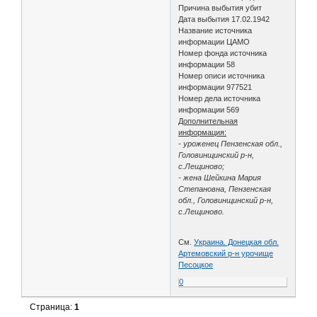
Причина выбытия убит
Дата выбытия 17.02.1942
Название источника
информации ЦАМО
Номер фонда источника
информации 58
Номер описи источника
информации 977521
Номер дела источника
информации 569
Дополнительная
информация:
- уроженец Пензенская обл.,
Головинщинский р-н,
с.Лещиново;
- жена Шейкина Мария
Степановна, Пензенская
обл., Головинщинский р-н,
с.Лещиново.
См.
Украина. Донецкая обл.
Артемовский р-н урочище
Песоцкое
0
Страница:
1