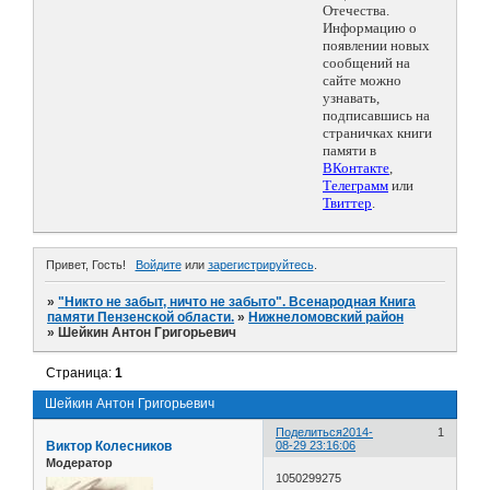
Отечества.
Информацию о
появлении новых
сообщений на
сайте можно
узнавать,
подписавшись на
страничках книги
памяти в
ВКонтакте
,
Телеграмм
или
Твиттер
.
Привет, Гость!
Войдите
или
зарегистрируйтесь
.
»
"Никто не забыт, ничто не забыто". Всенародная Книга
памяти Пензенской области.
»
Нижнеломовский район
»
Шейкин Антон Григорьевич
Страница:
1
Шейкин Антон Григорьевич
Поделиться
2014-
1
Виктор Колесников
08-29 23:16:06
Модератор
1050299275