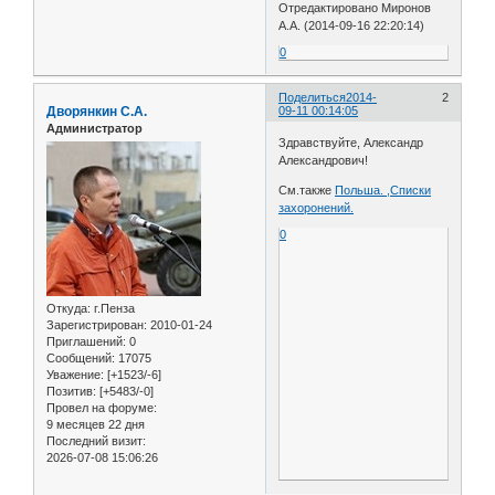
Отредактировано Миронов
А.А. (2014-09-16 22:20:14)
0
Поделиться
2014-
2
Дворянкин С.А.
09-11 00:14:05
Администратор
Здравствуйте, Александр
Александрович!
См.также
Польша. ,Списки
захоронений.
0
Откуда:
г.Пенза
Зарегистрирован
: 2010-01-24
Приглашений:
0
Сообщений:
17075
Уважение:
[+1523/-6]
Позитив:
[+5483/-0]
Провел на форуме:
9 месяцев 22 дня
Последний визит:
2026-07-08 15:06:26