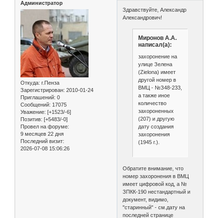
Администратор
Здравствуйте, Александр
Александрович!
Миронов А.А.
написал(а):
захоронение на
улице Зелена
(Zielona) имеет
другой номер в
Откуда:
г.Пенза
ВМЦ - №З48-233,
Зарегистрирован
: 2010-01-24
а также иное
Приглашений:
0
количество
Сообщений:
17075
захороненных
Уважение:
[+1523/-6]
(207) и другую
Позитив:
[+5483/-0]
дату создания
Провел на форуме:
9 месяцев 22 дня
захоронения
Последний визит:
(1945 г.).
2026-07-08 15:06:26
Обратите внимание, что
номер захоронения в ВМЦ
имеет цифровой код, а №
ЗПКК-190 нестандартный и
документ, видимо,
"старинный" - см.дату на
последней странице