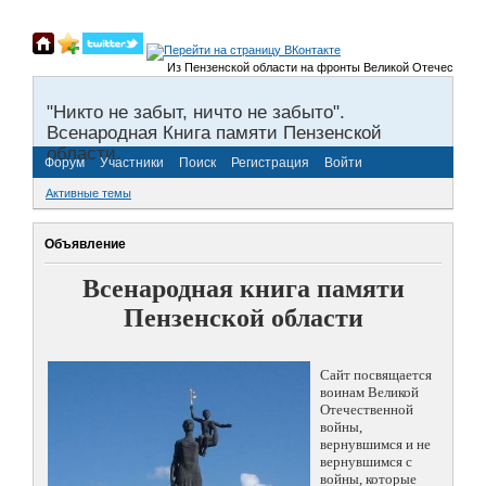
Из Пензенской области на фронты Великой Отечественной во
"Никто не забыт, ничто не забыто".
Всенародная Книга памяти Пензенской
области.
Форум
Участники
Поиск
Регистрация
Войти
Активные темы
Объявление
Всенародная книга памяти
Пензенской области
Сайт посвящается
воинам Великой
Отечественной
войны,
вернувшимся и не
вернувшимся с
войны, которые