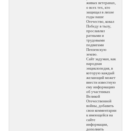
живых ветеранах,
о всех тех, кто
защищал в лихие
годы наше
Отечество, ковал
Победу в тылу,
прославлял
ратными и
трудовыми
подвигами
Пензенскую
землю.
Сайт задуман, как
народная
энциклопедия, в
которую каждый
желающий может
внести известную
ему информацию
об участниках
Великой
Отечественной
войны, добавить
свои комментарии
к имеющейся на
сайте
информации,
дополнить