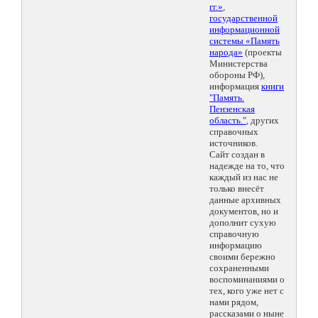
гг.»
,
государственной
информационной
системы «Память
народа»
(проекты
Министерства
обороны РФ),
информация
книги
"Память.
Пензенская
область."
, других
справочных
источников.
Сайт создан в
надежде на то, что
каждый из нас не
только внесёт
данные архивных
документов, но и
дополнит сухую
справочную
информацию
своими бережно
сохраненными
воспоминаниями о
тех, кого уже нет с
нами рядом,
рассказами о ныне