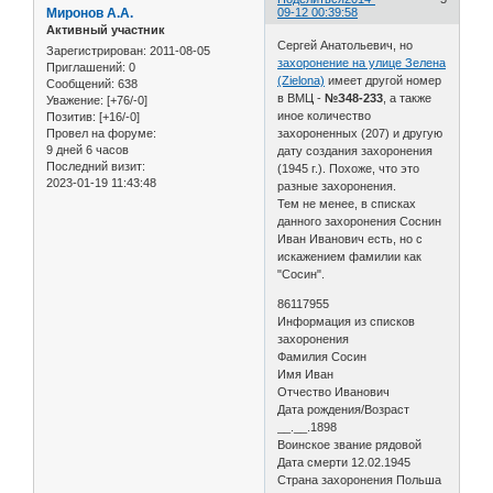
Миронов А.А.
09-12 00:39:58
Активный участник
Сергей Анатольевич, но
Зарегистрирован
: 2011-08-05
захоронение на улице Зелена
Приглашений:
0
(Zielona)
имеет другой номер
Сообщений:
638
в ВМЦ -
№З48-233
, а также
Уважение:
[+76/-0]
иное количество
Позитив:
[+16/-0]
захороненных (207) и другую
Провел на форуме:
9 дней 6 часов
дату создания захоронения
Последний визит:
(1945 г.). Похоже, что это
2023-01-19 11:43:48
разные захоронения.
Тем не менее, в списках
данного захоронения Соснин
Иван Иванович есть, но с
искажением фамилии как
"Сосин".
86117955
Информация из списков
захоронения
Фамилия Сосин
Имя Иван
Отчество Иванович
Дата рождения/Возраст
__.__.1898
Воинское звание рядовой
Дата смерти 12.02.1945
Страна захоронения Польша