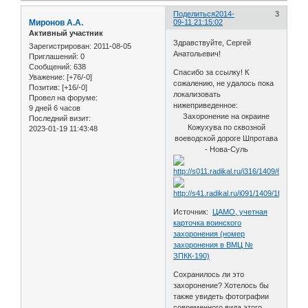
Поделиться
2014-
3
Миронов А.А.
09-11 21:15:02
Активный участник
Здравствуйте, Сергей
Зарегистрирован
: 2011-08-05
Анатольевич!
Приглашений:
0
Сообщений:
638
Спасибо за ссылку! К
Уважение:
[+76/-0]
сожалению, не удалось пока
Позитив:
[+16/-0]
локализовать
Провел на форуме:
нижеприведенное:
9 дней 6 часов
Захоронение на окраине
Последний визит:
Кожухува по сквозной
2023-01-19 11:43:48
воеводской дороге Шпротава
- Нова-Суль
Источник:
ЦАМО, учетная
карточка воинского
захоронения (номер
захоронения в ВМЦ №
ЗПКК-190)
Сохранилось ли это
захоронение? Хотелось бы
также увидеть фотографии
современного вида этого