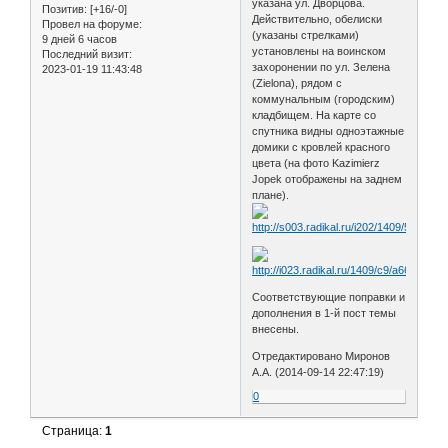
указана ул. Дворцова.
Позитив:
[+16/-0]
Действительно, обелиски
Провел на форуме:
(указаны стрелками)
9 дней 6 часов
установлены на воинском
Последний визит:
захоронении по ул. Зелена
2023-01-19 11:43:48
(Zielona), рядом с
коммунальным (городским)
кладбищем. На карте со
спутника видны одноэтажные
домики с кровлей красного
цвета (на фото Kazimierz
Jopek отображены на заднем
плане).
Соответствующие поправки и
дополнения в 1-й пост темы
внесены.
Отредактировано Миронов
А.А. (2014-09-14 22:47:19)
0
Страница:
1