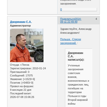
захоронения.
0
Поделиться
2014-
4
Дворянкин С.А.
09-11 22:49:49
Администратор
Здравствуйте, Александр
Александрович!
Польша. ,Списки
захоронений.
:
Дворянкин
С.А.
написал(а):
Откуда:
г.Пенза
Учтенные
Зарегистрирован
: 2010-01-24
захоронения
Приглашений:
0
советских
Сообщений:
17075
воинов,
Уважение:
[+1523/-6]
военнопленных и
Позитив:
[+5483/-0]
гражданских лиц,
Провел на форуме:
погибших на
9 месяцев 22 дня
территории
Последний визит:
Польши в годы
2026-07-08 15:06:26
Второй мировой
войны