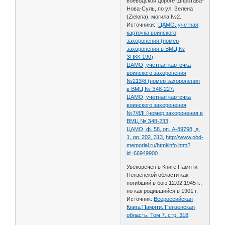
воеводской дороге Шпротава-
Нова-Суль, по ул. Зелена
(Zielona), могила №2.
Источники:
ЦАМО, учетная
карточка воинского
захоронения (номер
захоронения в ВМЦ №
ЗПКК-190)
;
ЦАМО, учетная карточка
воинского захоронения
№213/8 (номер захоронения
в ВМЦ № З48-227
;
ЦАМО, учетная карточка
воинского захоронения
№7/8/II (номер захоронения в
ВМЦ № З48-233
;
ЦАМО, ф. 58, оп. A-89798, д.
1, лл. 202, 313
,
http://www.obd-
memorial.ru/html/info.htm?
id=66949900
Увековечен в Книге Памяти
Пензенской области как
погибший в бою 12.02.1945 г.,
но как родившийся в 1901 г.
Источник:
Всероссийская
Книга Памяти. Пензенская
область. Том 7, стр. 318
.