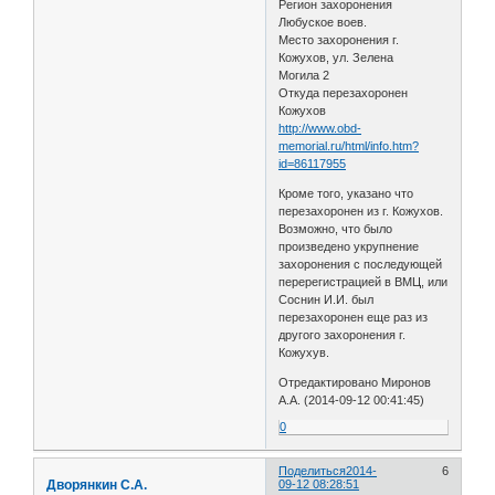
Регион захоронения
Любуское воев.
Место захоронения г.
Кожухов, ул. Зелена
Могила 2
Откуда перезахоронен
Кожухов
http://www.obd-
memorial.ru/html/info.htm?
id=86117955
Кроме того, указано что
перезахоронен из г. Кожухов.
Возможно, что было
произведено укрупнение
захоронения с последующей
перерегистрацией в ВМЦ, или
Соснин И.И. был
перезахоронен еще раз из
другого захоронения г.
Кожухув.
Отредактировано Миронов
А.А. (2014-09-12 00:41:45)
0
Поделиться
2014-
6
Дворянкин С.А.
09-12 08:28:51