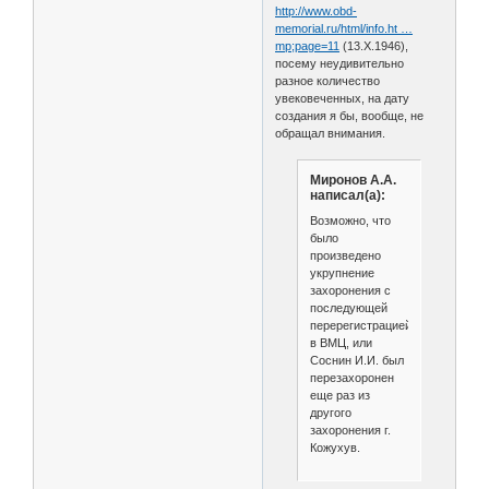
http://www.obd-
memorial.ru/html/info.ht …
mp;page=11
(13.X.1946),
посему неудивительно
разное количество
увековеченных, на дату
создания я бы, вообще, не
обращал внимания.
Миронов А.А.
написал(а):
Возможно, что
было
произведено
укрупнение
захоронения с
последующей
перерегистрацией
в ВМЦ, или
Соснин И.И. был
перезахоронен
еще раз из
другого
захоронения г.
Кожухув.