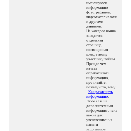
имеющуюся
информацию
фотографиями,
видеоматериалами
и другими
данными.
На каждого воина
заводится
отдельная
страница,
посвященная
конкретному
участнику войны.
Прежде чем
начать
обрабатывать
информацию,
прочитайте,
пожалуйста, тему
-
Как размещать
информацию
.
Любая Ваша
дополнительная
информация очень
важна для
увековечивания
памяти
защитников