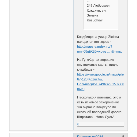
...
248 Любуское г.
Кожухув, ул.
Зелена
Kożuchów
Кладбище на улице Zielona
находится вот здесь -
http://maps.yandex.ru/?
um=08gtiX26wxoyq … &l=map
На ГуглКартах хорошие
спутниковые карты, видно
кладбище -
https://www.google.ru/maps/place/Zielon
67-120 Kozuchw,
Польша/@51.7496379,15.6080523,212
hl=ru
Насколько я понимаю, это и
есть искомое захоронение
"на окраине Кожухува по
сквозной воеводской дороге
Шпротава - Нова-Суль" .
0
Поделиться
2014-
5