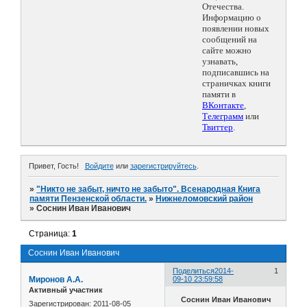
Отечества.
Информацию о
появлении новых
сообщений на
сайте можно
узнавать,
подписавшись на
страничках книги
памяти в
ВКонтакте
,
Телеграмм
или
Твиттер
.
Привет, Гость!
Войдите
или
зарегистрируйтесь
.
»
"Никто не забыт, ничто не забыто". Всенародная Книга
памяти Пензенской области.
»
Нижнеломовский район
»
Соснин Иван Иванович
Страница:
1
Соснин Иван Иванович
Поделиться
2014-
1
Миронов А.А.
09-10 23:59:58
Активный участник
Соснин Иван Иванович
Зарегистрирован
: 2011-08-05