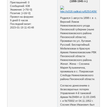
(1898-1945 гг.)
Приглашений:
0
Сообщений:
638
Уважение:
[+76/-0]
Позитив:
[+16/-0]
Провел на форуме:
Родился 1 августа 1898 г. в с.
9 дней 6 часов
Верхний Ломов
Последний визит:
Нижнеломовского уезда
2023-01-19 11:43:48
Пензенской губернии (ныне
Нижнеломовского района
Пензенской области).
Проживал по ул. Луговая.
Русский. Беспартийный.
Мобилизован в Красную
Армию Нижнеломовским РВК
Пензенской области
Нижнеломовского района.
Женат. Жена – Соснина
Мария Кузьминична,
проживала в с. Покровская
Слобода Нижнеломовского
района Пензенской области.
Согласно донесениям о
безвозвратных потерях
Управления 4-й танковой
Армии №29484 от 11.03.1945
г. и №70002 от 04.11.1952 г.
Соснин Иван Иванович был