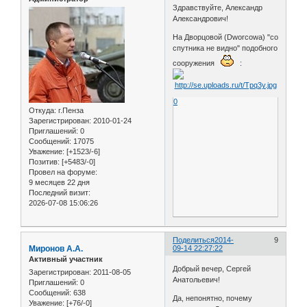
Здравствуйте, Александр
Александрович!
На Дворцовой (Dworcowa) "со
спутника не видно" подобного
сооружения
:
0
Откуда:
г.Пенза
Зарегистрирован
: 2010-01-24
Приглашений:
0
Сообщений:
17075
Уважение:
[+1523/-6]
Позитив:
[+5483/-0]
Провел на форуме:
9 месяцев 22 дня
Последний визит:
2026-07-08 15:06:26
Поделиться
2014-
9
Миронов А.А.
09-14 22:27:22
Активный участник
Добрый вечер, Сергей
Зарегистрирован
: 2011-08-05
Анатольевич!
Приглашений:
0
Сообщений:
638
Да, непонятно, почему
Уважение:
[+76/-0]