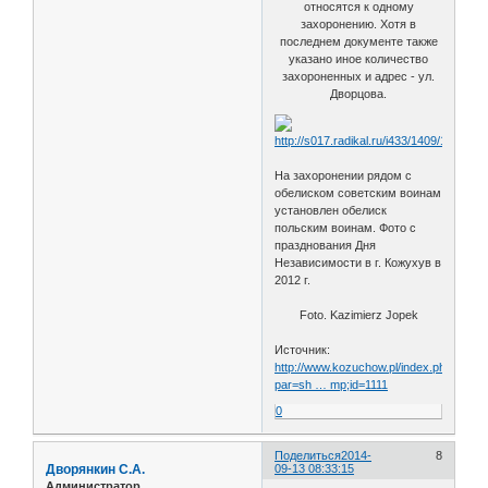
относятся к одному
захоронению. Хотя в
последнем документе также
указано иное количество
захороненных и адрес - ул.
Дворцова.
На захоронении рядом с
обелиском советским воинам
установлен обелиск
польским воинам. Фото с
празднования Дня
Независимости в г. Кожухув в
2012 г.
Foto. Kazimierz Jopek
Источник:
http://www.kozuchow.pl/index.php?
par=sh … mp;id=1111
0
Поделиться
2014-
8
Дворянкин С.А.
09-13 08:33:15
Администратор