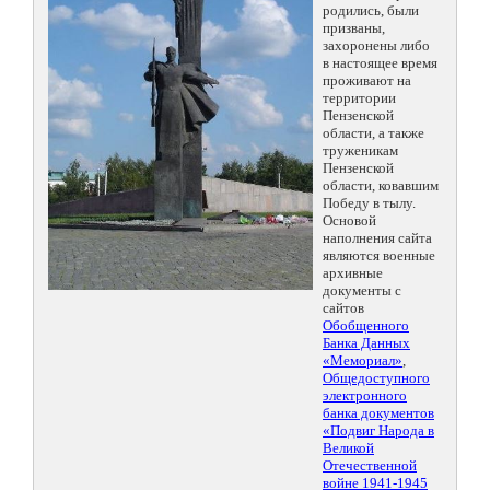
родились, были
призваны,
захоронены либо
в настоящее время
проживают на
территории
Пензенской
области, а также
труженикам
Пензенской
области, ковавшим
Победу в тылу.
Основой
наполнения сайта
являются военные
архивные
документы с
сайтов
Обобщенного
Банка Данных
«Мемориал»
,
Общедоступного
электронного
банка документов
«Подвиг Народа в
Великой
Отечественной
войне 1941-1945