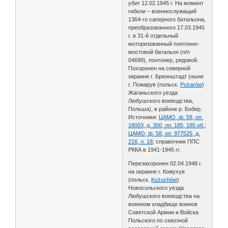
убит 12.02.1945 г. На момент
гибели – военнослужащий
1364-го саперного батальона,
преобразованного 17.03.1945
г. в 31-й отдельный
моторизованный понтонно-
мостовой батальон (п/п
04699), понтонер, рядовой.
Похоронен на северной
окраине г. Бреннштадт (ныне
г. Пожарув (польск.
Pożarów
)
Жаганьского уезда
Любушского воеводства,
Польша), в районе р. Бобер.
Источники:
ЦАМО, ф. 58, оп.
18003, д. 300, лл. 185, 185 об.
;
ЦАМО, ф. 58, оп. 977525, д.
216, л. 18
; справочник ППС
РККА в 1941-1945 гг.
Перезахоронен 02.04.1948 г.
на окраине г. Кожухув
(польск.
Kożuchów
)
Новосольского уезда
Любушского воеводства на
военном кладбище воинов
Советской Армии и Войска
Польского по сквозной