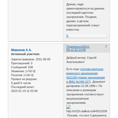
Думаю, надо
ориентироваться на данные
последней карточки
захоронения. Позднее,
думаю, и детали
перезахоронений станут
известны.
0
Поделиться
2014-
7
Миронов А.А.
09-12 22:14:09
Активный участник
Добрый вечер, Сергей
Зарегистрирован
: 2011-08-05
Анатольевич!
Приглашений:
0
Сообщений:
638
Есть еще
учетная карточка
Уважение:
[+76/-0]
воинского захоронения
Позитив:
[+16/-0]
№213/8 (номер захоронения
Провел на форуме:
в ВМЦ №З48-227)
. Документ
9 дней 6 часов
датирован 21.06.1996 г. По
Последний визит:
описанию и размерам
2023-01-19 11:43:48
захоронение соответствует
вышеуказанным
захоронениям.
Похоже, что все 3 документа