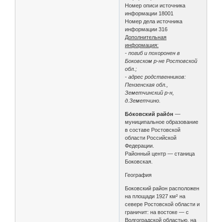
Номер описи источника
информации 18001
Номер дела источника
информации 316
Дополнительная
информация:
- погиб и похоронен в
Боковском р-не Ростовской
обл.;
- адрес родственников:
Пензенская обл.,
Земетчинский р-н,
д.Земетчино.
Бо́ковский райо́н
—
муниципальное образование
в составе Ростовской
области Российской
Федерации.
Районный центр — станица
Боковская.
География
Боковский район расположен
на площади 1927 км² на
севере Ростовской области и
граничит: на востоке — с
Волгоградской областью, на