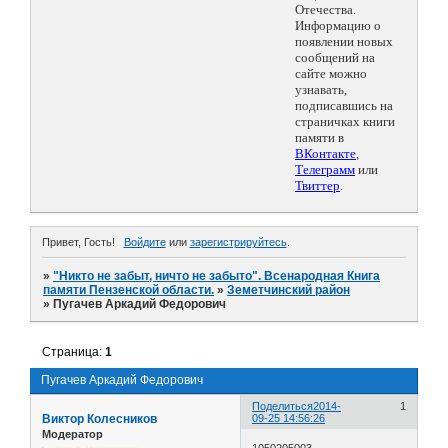
Отечества.
Информацию о
появлении новых
сообщений на
сайте можно
узнавать,
подписавшись на
страничках книги
памяти в
ВКонтакте
,
Телеграмм
или
Твиттер
.
Привет, Гость!
Войдите
или
зарегистрируйтесь
.
»
"Никто не забыт, ничто не забыто". Всенародная Книга
памяти Пензенской области.
»
Земетчинский район
»
Пугачев Аркадий Федорович
Страница:
1
Пугачев Аркадий Федорович
Поделиться
2014-
1
Виктор Колесников
09-25 14:56:26
Модератор
1050205003