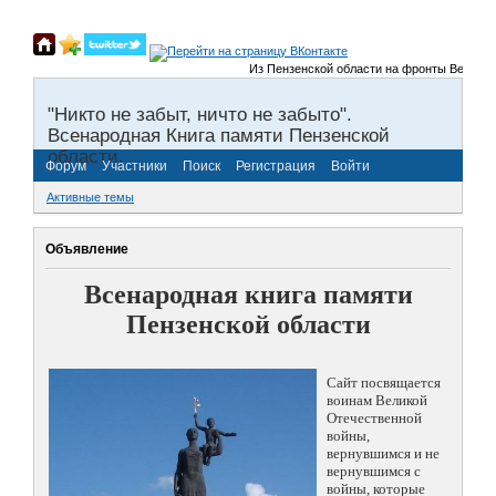
Из Пензенской области на фронты Великой От
"Никто не забыт, ничто не забыто".
Всенародная Книга памяти Пензенской
области.
Форум
Участники
Поиск
Регистрация
Войти
Активные темы
Объявление
Всенародная книга памяти
Пензенской области
Сайт посвящается
воинам Великой
Отечественной
войны,
вернувшимся и не
вернувшимся с
войны, которые