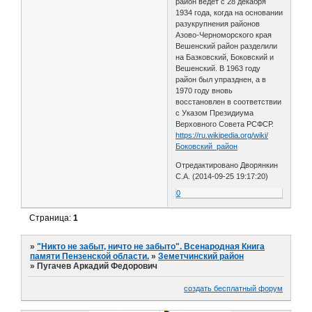
район ведет с 28 декабря
1934 года, когда на основании
разукрупнения районов
Азово-Черноморского края
Вешенский район разделили
на Базковский, Боковский и
Вешенский. В 1963 году
район был упразднен, а в
1970 году вновь
восстановлен в соответствии
с Указом Президиума
Верховного Совета РСФСР.
https://ru.wikipedia.org/wiki/
Боковский_район
Отредактировано Дворянкин
С.А. (2014-09-25 19:17:20)
0
Страница:
1
»
"Никто не забыт, ничто не забыто". Всенародная Книга
памяти Пензенской области.
»
Земетчинский район
»
Пугачев Аркадий Федорович
создать бесплатный форум