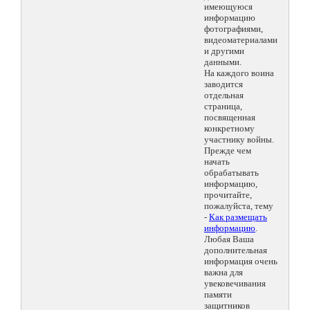
имеющуюся
информацию
фотографиями,
видеоматериалами
и другими
данными.
На каждого воина
заводится
отдельная
страница,
посвященная
конкретному
участнику войны.
Прежде чем
начать
обрабатывать
информацию,
прочитайте,
пожалуйста, тему
-
Как размещать
информацию
.
Любая Ваша
дополнительная
информация очень
важна для
увековечивания
памяти
защитников