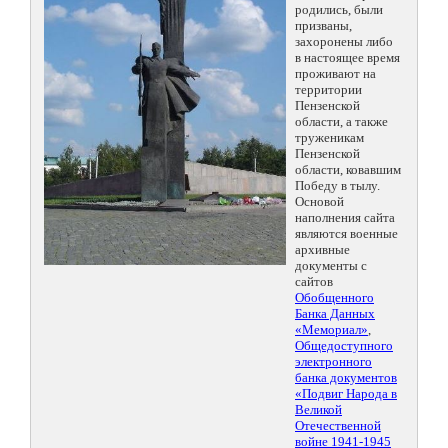
родились, были
призваны,
захоронены либо
в настоящее время
проживают на
территории
Пензенской
области, а также
труженикам
Пензенской
области, ковавшим
Победу в тылу.
Основой
наполнения сайта
являются военные
архивные
документы с
сайтов
Обобщенного
Банка Данных
«Мемориал»
,
Общедоступного
электронного
банка документов
«Подвиг Народа в
Великой
Отечественной
войне 1941-1945