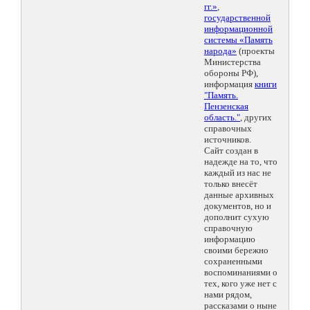
гг.»
,
государственной
информационной
системы «Память
народа»
(проекты
Министерства
обороны РФ),
информация
книги
"Память.
Пензенская
область."
, других
справочных
источников.
Сайт создан в
надежде на то, что
каждый из нас не
только внесёт
данные архивных
документов, но и
дополнит сухую
справочную
информацию
своими бережно
сохраненными
воспоминаниями о
тех, кого уже нет с
нами рядом,
рассказами о ныне