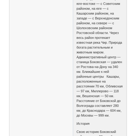
юге-востоке — с Советским
районом, на юге — с
Кашарским районом, на
западе — с Верхнедонским
районом, на севере — с
Шолоховским районом
Ростовской области. Через
весь район протекает
известная река Чир. Природа
богата растительным и
животным миром.
Административный центр —
станица Боковская — удален
от Ростова-на-Дону на 340
км. Ближайшие к ней
районные центры Кашары,
расположенные на
расстоянии 70 км, Обливская
— 97 км, Миллерово — 118
км, Вешенская — 50 км.
Расстояние от Боковской до
Волгограда составляет 280
км, до Краснодара — 604 км,
до Москвы — 999 км.
История
Свою историю Боковский