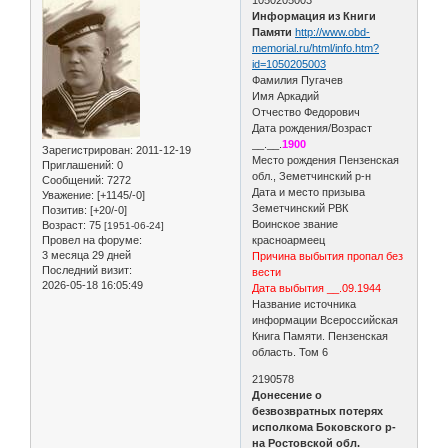
Информация из Книги
Памяти
http://www.obd-
memorial.ru/html/info.htm?
id=1050205003
Фамилия Пугачев
Имя Аркадий
Отчество Федорович
Дата рождения/Возраст
__.__.
1900
Зарегистрирован
: 2011-12-19
Место рождения Пензенская
Приглашений:
0
обл., Земетчинский р-н
Сообщений:
7272
Дата и место призыва
Уважение:
[+1145/-0]
Земетчинский РВК
Позитив:
[+20/-0]
Воинское звание
Возраст:
75
[1951-06-24]
Провел на форуме:
красноармеец
3 месяца 29 дней
Причина выбытия пропал без
Последний визит:
вести
2026-05-18 16:05:49
Дата выбытия __.09.1944
Название источника
информации Всероссийская
Книга Памяти. Пензенская
область. Том 6
2190578
Донесение о
безвозвратных потерях
исполкома Боковского р-
на Ростовской обл.