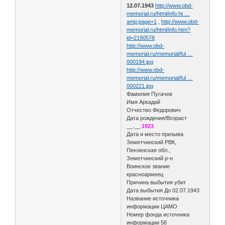
12.07.1943
http://www.obd-
memorial.ru/html/info.ht …
amp;page=1
,
http://www.obd-
memorial.ru/html/info.htm?
id=2190578
http://www.obd-
memorial.ru/memorial/ful …
000194.jpg
http://www.obd-
memorial.ru/memorial/ful …
000221.jpg
Фамилия Пугачев
Имя Аркадий
Отчество Федорович
Дата рождения/Возраст
__.__.
1923
Дата и место призыва
Земетчинский РВК,
Пензенская обл.,
Земетчинский р-н
Воинское звание
красноармеец
Причина выбытия убит
Дата выбытия До 02.07.1943
Название источника
информации ЦАМО
Номер фонда источника
информации 58