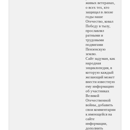
живых ветеранах,
о всех тех, кто
защищал в лихие
годы наше
Отечество, ковал
Победу в тылу,
прославлял
ратными и
трудовыми
подвигами
Пензенскую
землю.
Сайт задуман, как
народная
энциклопедия, в
которую каждый
желающий может
внести известную
ему информацию
об участниках
Великой
Отечественной
войны, добавить
свои комментарии
к имеющейся на
сайте
информации,
дополнить