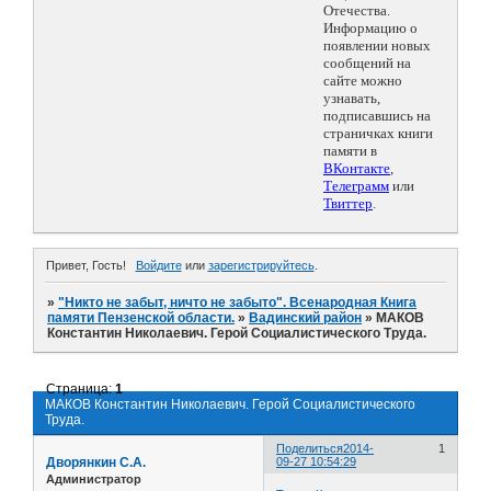
Отечества.
Информацию о
появлении новых
сообщений на
сайте можно
узнавать,
подписавшись на
страничках книги
памяти в
ВКонтакте
,
Телеграмм
или
Твиттер
.
Привет, Гость!
Войдите
или
зарегистрируйтесь
.
»
"Никто не забыт, ничто не забыто". Всенародная Книга
памяти Пензенской области.
»
Вадинский район
»
МАКОВ
Константин Николаевич. Герой Социалистического Труда.
Страница:
1
МАКОВ Константин Николаевич. Герой Социалистического
Труда.
Поделиться
2014-
1
Дворянкин С.А.
09-27 10:54:29
Администратор