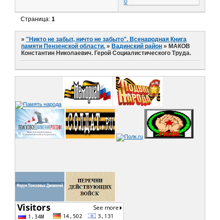
0
Страница:
1
»
"Никто не забыт, ничто не забыто". Всенародная Книга
памяти Пензенской области.
»
Вадинский район
»
МАКОВ
Константин Николаевич. Герой Социалистического Труда.