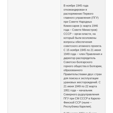
В ноябре 1945 года
откомандирован в
распоряжение Первого
главного управления (ПГУ)
при Совете Народных
Комиссаров (с марта 1946
года – Совете Министров)
СССР – орган власти, на
который были возложены
вопросы обеспечения
советского атомного проекта.
С 15 ноября 1945 по 21 июня
1949 года – член Правления и
директор-распорядитель
Советско-Болгарского
горного общества в Болгарии,
образованного
Правительствами двух стран
для поиска и эксплуатации
урановых месторождений. С
21 июня 1949 по 22 марта
1951 года – начальник
Северного рудоуправления
ПГУ при СМ СССР в Карело-
Финской ССР (ныне –
Республика Карелия).