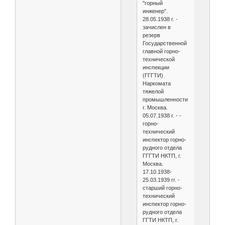
"горный
инженер".
28.05.1938 г. -
зачислен в
резерв
Государственной
главной горно-
технической
инспекции
(ГГГТИ)
Наркомата
тяжелой
промышленности,
г. Москва.
05.07.1938 г. - -
горно-
технический
инспектор горно-
рудного отдела
ГГГТИ НКТП, г.
Москва.
17.10.1938-
25.03.1939 гг. -
старший горно-
технический
инспектор горно-
рудного отдела
ГГТИ НКТП, г.