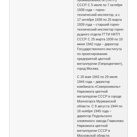
СССР. С 5 июля по 7 октября
1938 года – горно-
технический инспектор, а с
17 октября 1938 по 25 марта
1939 года – старший горно-
технический инспектор горно-
рудного отдела ГГТИ НКТП
СССР. С 25 марта 1939 по 10
июня 1942 года – директор
Государственного института
по проектированию
предприятий цветной
металлургии (Гипроцветмет),
город Москва.
С 20 мая 1942 по 29 июля
1944 года – директор
комбината «Североникель»
Наркомата цветной
металлургии СССР в городе
Мончегорск Мурманской
области. С 8 августа 1944 по
16 ноября 1945 года –
директор Подольского
оловянного завода Главолово
Наркомата цветной
металлургии СССР в
Московской области.