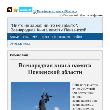
Из Пензенской области на фронты Великой О
"Никто не забыт, ничто не забыто".
Всенародная Книга памяти Пензенской
области.
Форум
Участники
Поиск
Регистрация
Войти
Активные темы
Объявление
Всенародная книга памяти
Пензенской области
Сайт посвящается
воинам Великой
Отечественной
войны,
вернувшимся и не
вернувшимся с
войны, которые