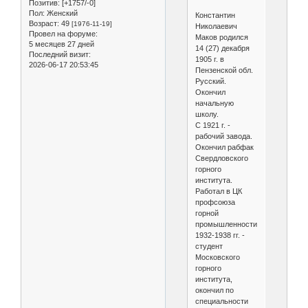
Позитив:
[+1757/-0]
Пол:
Женский
Константин
Возраст:
49
[1976-11-19]
Николаевич
Провел на форуме:
Маков родился
5 месяцев 27 дней
14 (27) декабря
Последний визит:
1905 г. в
2026-06-17 20:53:45
Пензенской обл.
Русский.
Окончил
начальную
школу.
С 1921 г. -
рабочий завода.
Окончил рабфак
Свердловского
горного
института.
Работал в ЦК
профсоюза
горной
промышленности.
1932-1938 гг. -
студент
Московского
горного
института,
окончил по
специальности