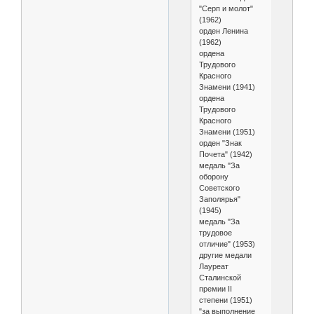
"Серп и молот"
(1962)
орден Ленина
(1962)
ордена
Трудового
Красного
Знамени (1941)
ордена
Трудового
Красного
Знамени (1951)
орден "Знак
Почета" (1942)
медаль "За
оборону
Советского
Заполярья"
(1945)
медаль "За
трудовое
отличие" (1953)
другие медали
Лауреат
Сталинской
премии II
степени (1951)
"за выполнение