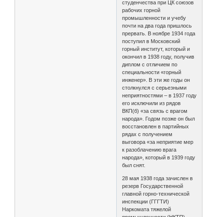
студенчества при ЦК союзов
рабочих горной
промышленности и учебу
почти на два года пришлось
прервать. В ноябре 1934 года
поступил в Московский
горный институт, который и
окончил в 1938 году, получив
диплом с отличием по
специальности «горный
инженер». В эти же годы он
столкнулся с серьезными
неприятностями – в 1937 году
его исключили из рядов
ВКП(б) «за связь с врагом
народа». Годом позже он был
восстановлен в партийных
рядах с получением
выговора «за неприятие мер
к разоблачению врага
народа», который в 1939 году
был снят.
28 мая 1938 года зачислен в
резерв Государственной
главной горно-технической
инспекции (ГГГТИ)
Наркомата тяжелой
промышленности (НКТП)