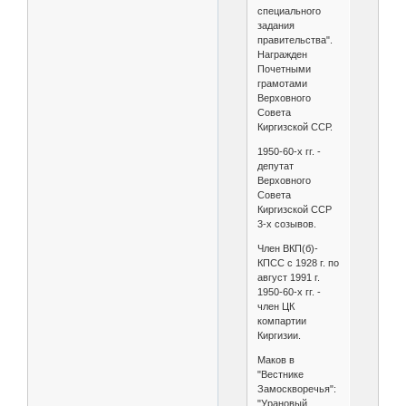
специального
задания
правительства".
Награжден
Почетными
грамотами
Верховного
Совета
Киргизской ССР.
1950-60-х гг. -
депутат
Верховного
Совета
Киргизской ССР
3-х созывов.
Член ВКП(б)-
КПСС с 1928 г. по
август 1991 г.
1950-60-х гг. -
член ЦК
компартии
Киргизии.
Маков в
"Вестнике
Замоскворечья":
"Урановый