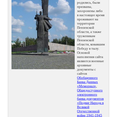
родились, были
призваны,
захоронены либо
в настоящее время
проживают на
территории
Пензенской
области, а также
труженикам
Пензенской
области, ковавшим
Победу в тылу.
Основой
наполнения сайта
являются военные
архивные
документы с
сайтов
Обобщенного
Банка Данных
«Мемориал»
,
Общедоступного
электронного
банка документов
«Подвиг Народа в
Великой
Отечественной
войне 1941-1945