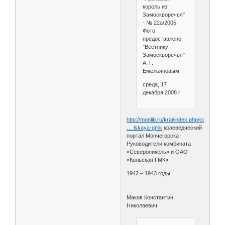
король из
Замоскворечья"
- № 22а/2005
Фото
предоставлено
"Вестнику
Замоскворечья"
А. Г.
Емельяновым
среда, 17
декабря 2008 г
http://monlib.ru/krai/index.php/compone
… lskaya-gmk
краеведческий
портал Мончегорска
Руководители комбината
«Североникель» и ОАО
«Кольская ГМК»
1942 – 1943 годы
Маков Константин
Николаевич