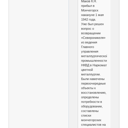
Маков К.Н.
прибыл в
Мончегорск
накануне 1 мая
1942 года.
Уже был решен
вопрос о
возвращении
«Североникеля»
из ведения
Главного
управления
металлургической
промышленности
НКВД в Наркомат
цветной
металлургии.
Были намечены
первоочередные
объекты к
восстановлению,
определены
потребности в
оборудовании,
составлены
списки
мончегорских
специалистов на