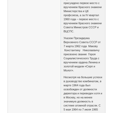
присуждено первое место с
вручением Красного знамени
Министерства и ЦК
профсоюза, а за IV квартал
1960 года – первое место с
вручением Красного знамени
Совета Министров СССР и
ВЦСПС.
Указом Президиума
Верховного Совета СССР от
7 марта 1962 года Макову
Константину Николаевичу
присвоено звание Героя
Социалистического Труда с
вручением ордена Ленина и
золотой медали «Серп и
Молот».
Несмотря на большие успехи
в руководстве комбинатом, в
марте 1964 года был
освобожден от должности
директора и переведен хотя и
в Москву, но на менее
значимую должность в
системе атомной отрасли. С
5 мая 1964 по 7 июля 1965