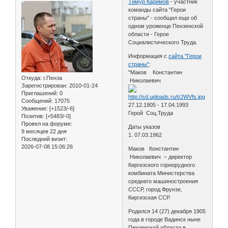
Тимур Каримов
- участник
команды сайта "Герои
страны" - сообщил еще об
одном уроженце Пензенской
области - Герое
Социалистического Труда.
Информация с
сайта "Герои
страны"
:
"Маков Константин
Откуда:
г.Пенза
Николаевич
Зарегистрирован
: 2010-01-24
Приглашений:
0
Сообщений:
17075
27.12.1905 - 17.04.1993
Уважение:
[+1523/-6]
Герой Соц.Труда
Позитив:
[+5483/-0]
Провел на форуме:
Даты указов
9 месяцев 22 дня
1. 07.03.1962
Последний визит:
2026-07-08 15:06:26
Маков Константин
Николаевич – директор
Киргизского горнорудного
комбината Министерства
среднего машиностроения
СССР, город Фрунзе,
Киргизская ССР.
Родился 14 (27) декабря 1905
года в городе Вадинск ныне
Пензенской области в