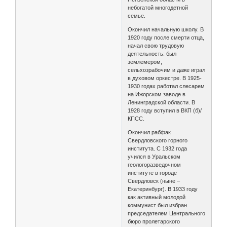
небогатой многодетной
семье.
Окончил начальную школу. В
1920 году после смерти отца,
начал свою трудовую
деятельность: был
землемером,
сельхозрабочим и даже играл
в духовом оркестре. В 1925-
1930 годах работал слесарем
на Ижорском заводе в
Ленинградской области. В
1928 году вступил в ВКП (б)/
КПСС.
Окончил рабфак
Свердловского горного
института. С 1932 года
учился в Уральском
геологоразведочном
институте в городе
Свердловск (ныне –
Екатеринбург). В 1933 году
как активный молодой
коммунист был избран
председателем Центрального
бюро пролетарского