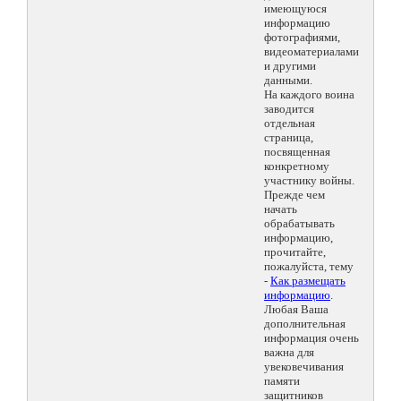
имеющуюся
информацию
фотографиями,
видеоматериалами
и другими
данными.
На каждого воина
заводится
отдельная
страница,
посвященная
конкретному
участнику войны.
Прежде чем
начать
обрабатывать
информацию,
прочитайте,
пожалуйста, тему
-
Как размещать
информацию
.
Любая Ваша
дополнительная
информация очень
важна для
увековечивания
памяти
защитников