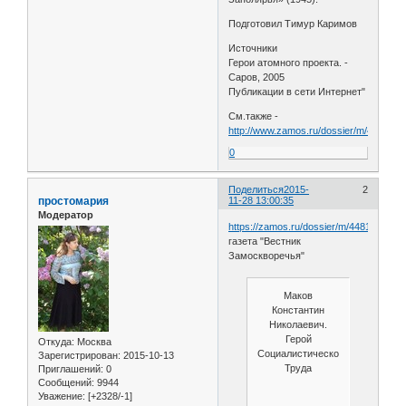
Подготовил Тимур Каримов
Источники
Герои атомного проекта. -
Саров, 2005
Публикации в сети Интернет"
См.также -
http://www.zamos.ru/dossier/m/4481
0
Поделиться
2015-
2
простомария
11-28 13:00:35
Модератор
https://zamos.ru/dossier/m/4481/
газета "Вестник
Замоскворечья"
Маков
Константин
Николаевич.
Герой
Откуда:
Москва
Социалистического
Зарегистрирован
: 2015-10-13
Труда
Приглашений:
0
Сообщений:
9944
Уважение:
[+2328/-1]