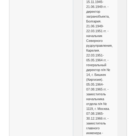
15.11.1945-
21.06.1949 гг. -
директор
загранобъекта,
Болгария.
21.06.1949-
22.03.1951 гг. -
начальник
Северного
рудоуправления,
Карелия.
22.03.1951-
05.05.1964 гг. -
генеральный
директор п/я №
14, г. Бишкек
(Киргизия).
05.05.1964-
07.08.1965 гг. -
заместитель
начальника
отдела п/я №
1119, г. Москва.
07.08.1965-
30.12.1966 гг. -
заместитель
главного
инженера -