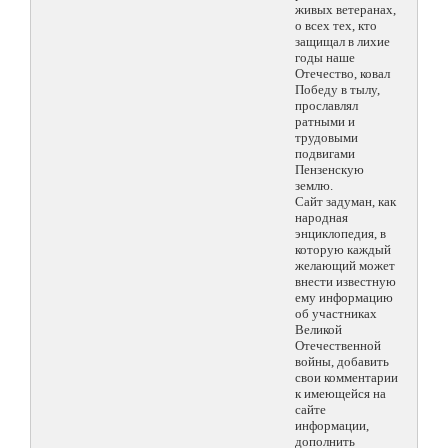
живых ветеранах,
о всех тех, кто
защищал в лихие
годы наше
Отечество, ковал
Победу в тылу,
прославлял
ратными и
трудовыми
подвигами
Пензенскую
землю.
Сайт задуман, как
народная
энциклопедия, в
которую каждый
желающий может
внести известную
ему информацию
об участниках
Великой
Отечественной
войны, добавить
свои комментарии
к имеющейся на
сайте
информации,
дополнить