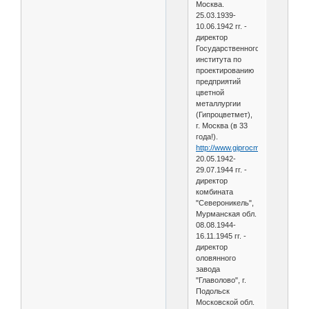
Москва.
25.03.1939-
10.06.1942 гг. -
директор
Государственного
института по
проектированию
предприятий
цветной
металлургии
(Гипроцветмет),
г. Москва (в 33
года!).
http://www.giprocm.ru/2.php
20.05.1942-
29.07.1944 гг. -
директор
комбината
"Североникель",
Мурманская обл.
08.08.1944-
16.11.1945 гг. -
директор
оловянного
завода
"Главолово", г.
Подольск
Московской обл.