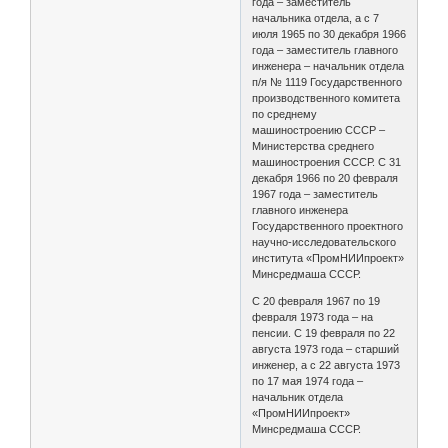
года – заместитель
начальника отдела, а с 7
июля 1965 по 30 декабря 1966
года – заместитель главного
инженера – начальник отдела
п/я № 1119 Государственного
производственного комитета
по среднему
машиностроению СССР –
Министерства среднего
машиностроения СССР. С 31
декабря 1966 по 20 февраля
1967 года – заместитель
главного инженера
Государственного проектного
научно-исследовательского
института «ПромНИИпроект»
Минсредмаша СССР.
С 20 февраля 1967 по 19
февраля 1973 года – на
пенсии. С 19 февраля по 22
августа 1973 года – старший
инженер, а с 22 августа 1973
по 17 мая 1974 года –
начальник отдела
«ПромНИИпроект»
Минсредмаша СССР.