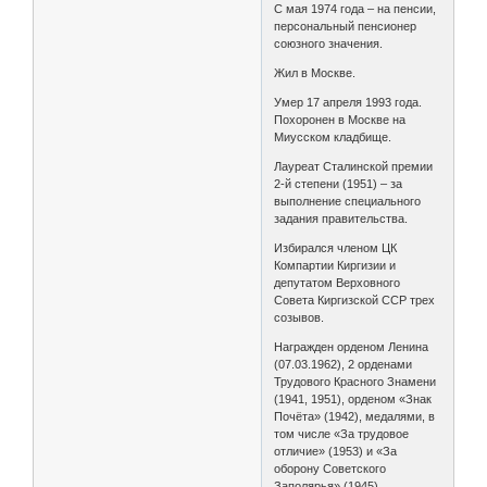
С мая 1974 года – на пенсии,
персональный пенсионер
союзного значения.
Жил в Москве.
Умер 17 апреля 1993 года.
Похоронен в Москве на
Миусском кладбище.
Лауреат Сталинской премии
2-й степени (1951) – за
выполнение специального
задания правительства.
Избирался членом ЦК
Компартии Киргизии и
депутатом Верховного
Совета Киргизской ССР трех
созывов.
Награжден орденом Ленина
(07.03.1962), 2 орденами
Трудового Красного Знамени
(1941, 1951), орденом «Знак
Почёта» (1942), медалями, в
том числе «За трудовое
отличие» (1953) и «За
оборону Советского
Заполярья» (1945).