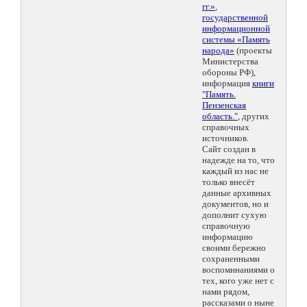
гг.»
,
государственной
информационной
системы «Память
народа»
(проекты
Министерства
обороны РФ),
информация
книги
"Память.
Пензенская
область."
, других
справочных
источников.
Сайт создан в
надежде на то, что
каждый из нас не
только внесёт
данные архивных
документов, но и
дополнит сухую
справочную
информацию
своими бережно
сохраненными
воспоминаниями о
тех, кого уже нет с
нами рядом,
рассказами о ныне