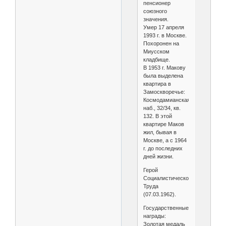
пенсионер
союзного
значения.
Умер 17 апреля
1993 г. в Москве.
Похоронен на
Миусском
кладбище.
В 1953 г. Макову
была выделена
квартира в
Замоскворечье:
Космодамианская
наб., 32/34, кв.
132. В этой
квартире Маков
жил, бывая в
Москве, а с 1964
г. до последних
дней жизни.
Герой
Социалистического
Труда
(07.03.1962).
Государственные
награды:
Золотая медаль