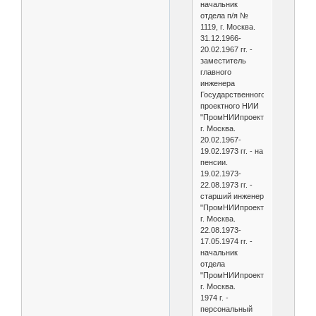
начальник
отдела п/я №
1119, г. Москва.
31.12.1966-
20.02.1967 гг. -
заместитель
главного
инженера
Государственного
проектного НИИ
"ПромНИИпроект",
г. Москва.
20.02.1967-
19.02.1973 гг. - на
пенсии.
19.02.1973-
22.08.1973 гг. -
старший инженер
"ПромНИИпроект",
г. Москва.
22.08.1973-
17.05.1974 гг. -
начальник
отдела
"ПромНИИпроект",
г. Москва.
1974 г. -
персональный