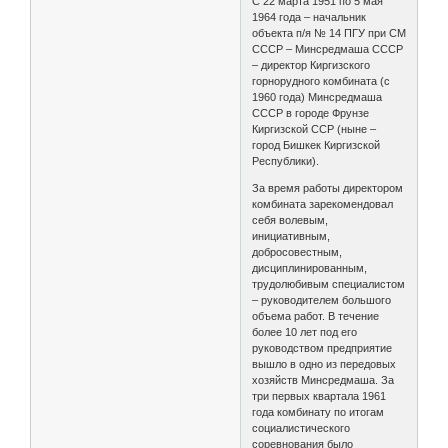
С 22 марта 1951 по 5 мая
1964 года – начальник
объекта п/я № 14 ПГУ при СМ
СССР – Минсредмаша СССР
– директор Киргизского
горнорудного комбината (с
1960 года) Минсредмаша
СССР в городе Фрунзе
Киргизской ССР (ныне –
город Бишкек Киргизской
Республики).
За время работы директором
комбината зарекомендовал
себя волевым,
инициативным,
добросовестным,
дисциплинированным,
трудолюбивым специалистом
– руководителем большого
объема работ. В течение
более 10 лет под его
руководством предприятие
вышло в одно из передовых
хозяйств Минсредмаша. За
три первых квартала 1961
года комбинату по итогам
социалистического
соревнования было