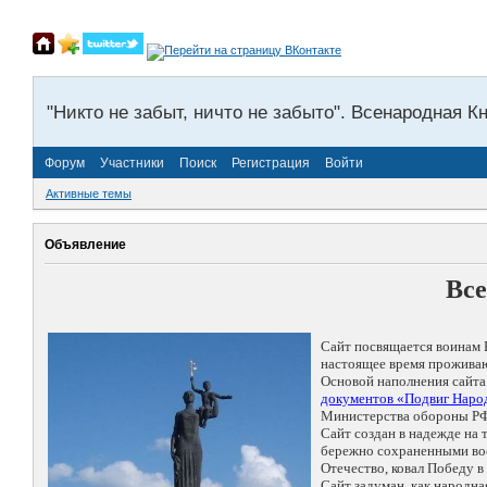
"Никто не забыт, ничто не забыто". Всенародная К
Форум
Участники
Поиск
Регистрация
Войти
Активные темы
Объявление
Все
Сайт посвящается воинам 
настоящее время проживаю
Основой наполнения сайта
документов «Подвиг Народ
Министерства обороны РФ
Сайт создан в надежде на
бережно сохраненными восп
Отечество, ковал Победу 
Сайт задуман, как народн