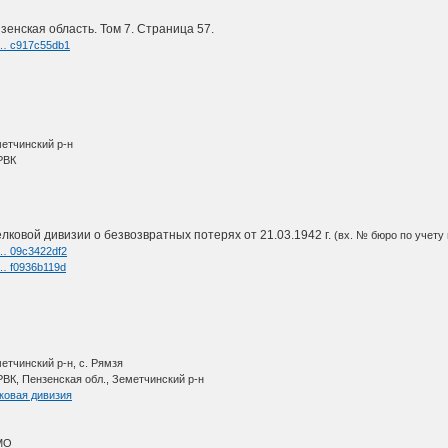
енская область. Том 7. Страница 57.
i … c917c55db1
метчинский р-н
РВК
лковой дивизии о безвозвратных потерях от 21.03.1942 г.
(вх. № бюро по учету 
i … 09c3422df2
i … f0936b119d
етчинский р-н, с. Рямзя
ВК, Пензенская обл., Земетчинский р-н
ковая дивизия
МО