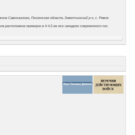
 жена Самохвалова, Пензенская область Земетчинский р-н, с. Рямзя.
ыла расположена примерно в 4-4,5 км юго-западнее современного пос.