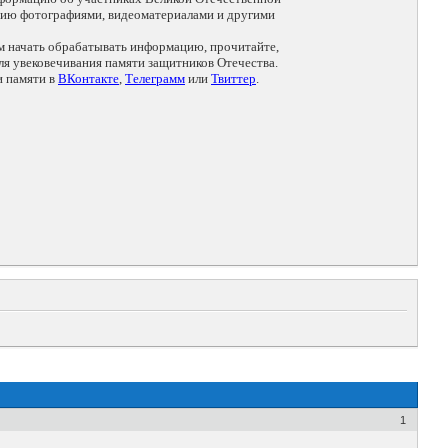
цию фотографиями, видеоматериалами и другими
ем начать обрабатывать информацию, прочитайте,
я увековечивания памяти защитников Отечества.
и памяти в
ВКонтакте
,
Телеграмм
или
Твиттер
.
1