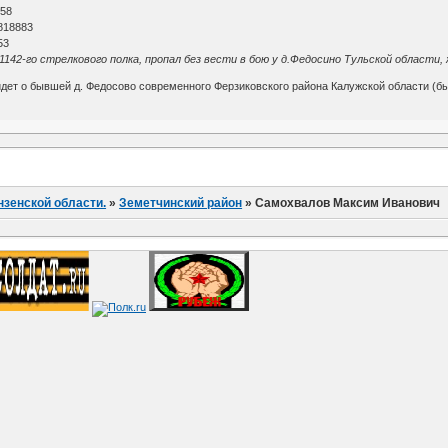
 58
818883
53
142-го стрелкового полка, пропал без вести в бою у д.Федосино Тульской области,
идет о бывшей д. Федосово современного Ферзиковского района Калужской области (б
нзенской области.
»
Земетчинский район
»
Самохвалов Максим Иванович