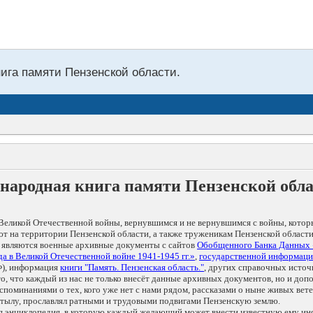
нига памяти Пензенской области.
народная книга памяти Пензенской обл
Великой Отечественной войны, вернувшимся и не вернувшимся с войны, котор
т на территории Пензенской области, а также труженикам Пензенской области
 являются военные архивные документы с сайтов
Обобщенного Банка Данных
а в Великой Отечественной войне 1941-1945 гг.»
,
государственной информаци
), информация
книги "Память. Пензенская область."
, других справочных источ
 то, что каждый из нас не только внесёт данные архивных документов, но и 
оминаниями о тех, кого уже нет с нами рядом, рассказами о ныне живых ветер
в тылу, прославлял ратными и трудовыми подвигами Пензенскую землю.
ая энциклопедия, в которую каждый желающий может внести известную ему и