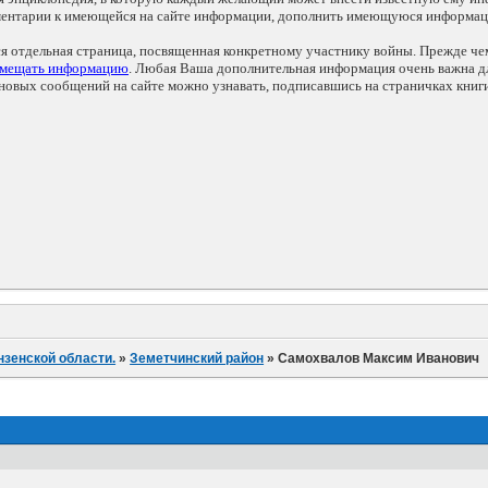
мментарии к имеющейся на сайте информации, дополнить имеющуюся информа
ся отдельная страница, посвященная конкретному участнику войны. Прежде ч
змещать информацию
. Любая Ваша дополнительная информация очень важна дл
овых сообщений на сайте можно узнавать, подписавшись на страничках книг
нзенской области.
»
Земетчинский район
»
Самохвалов Максим Иванович