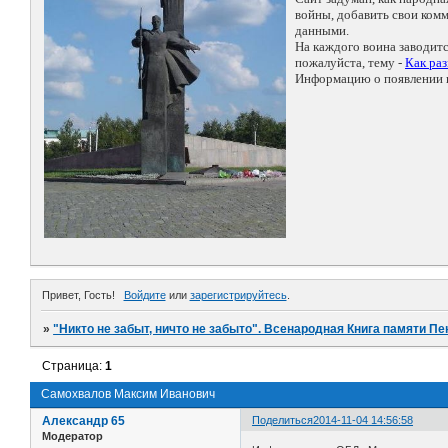
войны, добавить свои ко
данными.
На каждого воина заводит
пожалуйста, тему -
Как ра
Информацию о появлении н
Привет, Гость!
Войдите
или
зарегистрируйтесь
.
»
"Никто не забыт, ничто не забыто". Всенародная Книга памяти Пе
Страница:
1
Самохвалов Максим Иванович
Александр 65
Поделиться
2014-11-04 14:56:58
Модератор