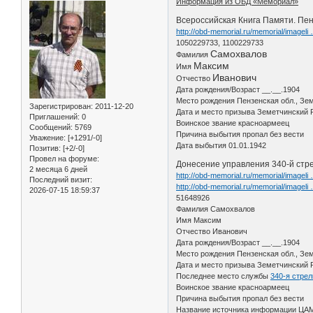
Информация из ОБД «Мемориал»
Всероссийская Книга Памяти. Пенз
http://obd-memorial.ru/memorial/imagel
1050229733, 1100229733
Самохвалов
Фамилия
Максим
Имя
Иванович
Отчество
Дата рождения/Возраст __.__.1904
Место рождения Пензенская обл., Зе
Зарегистрирован
: 2011-12-20
Дата и место призыва Земетчинский 
Приглашений:
0
Воинское звание красноармеец
Сообщений:
5769
Причина выбытия пропал без вести
Уважение:
[+1291/-0]
Дата выбытия 01.01.1942
Позитив:
[+2/-0]
Провел на форуме:
Донесение управления 340-й стре
2 месяца 6 дней
http://obd-memorial.ru/memorial/imagel
Последний визит:
http://obd-memorial.ru/memorial/imagel
2026-07-15 18:59:37
51648926
Фамилия Самохвалов
Имя Максим
Отчество Иванович
Дата рождения/Возраст __.__.1904
Место рождения Пензенская обл., Зем
Дата и место призыва Земетчинский Р
Последнее место службы
340-я стрел
Воинское звание красноармеец
Причина выбытия пропал без вести
Название источника информации ЦА