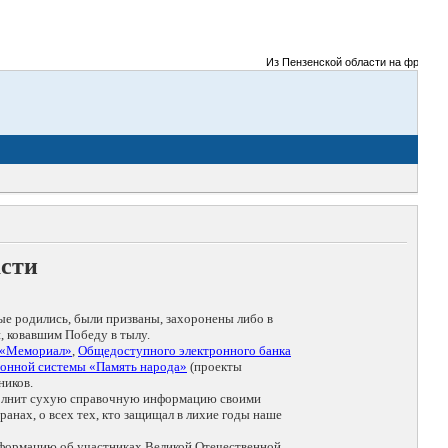
Из Пензенской области на фронты Ве
асти
ые родились, были призваны, захоронены либо в
, ковавшим Победу в тылу.
 «Мемориал»
,
Общедоступного электронного банка
онной системы «Память народа»
(проекты
ников.
дополнит сухую справочную информацию своими
анах, о всех тех, кто защищал в лихие годы наше
нформацию об участниках Великой Отечественной