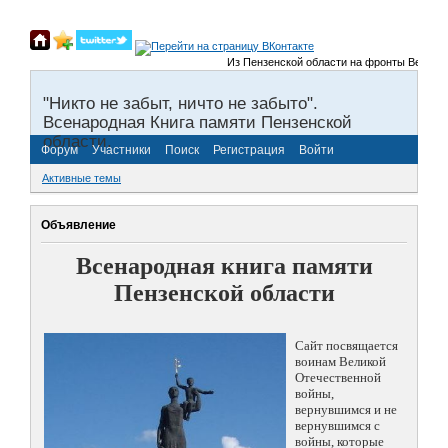
Из Пензенской области на фронты Великой Оте
"Никто не забыт, ничто не забыто".
Всенародная Книга памяти Пензенской
области.
Форум
Участники
Поиск
Регистрация
Войти
Активные темы
Объявление
Всенародная книга памяти
Пензенской области
Сайт посвящается
воинам Великой
Отечественной
войны,
вернувшимся и не
вернувшимся с
войны, которые