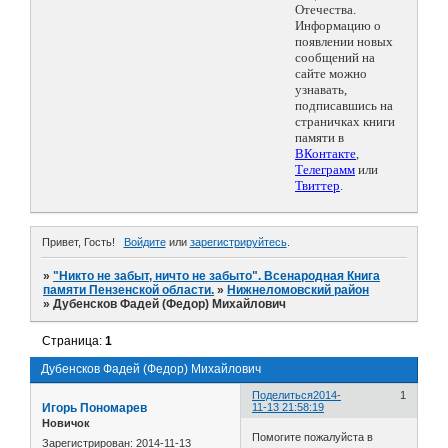
Отечества.
Информацию о
появлении новых
сообщений на
сайте можно
узнавать,
подписавшись на
страничках книги
памяти в
ВКонтакте
,
Телеграмм
или
Твиттер
.
Привет, Гость!
Войдите
или
зарегистрируйтесь
.
»
"Никто не забыт, ничто не забыто". Всенародная Книга
памяти Пензенской области.
»
Нижнеломовский район
»
Дубенсков Фадей (Федор) Михайлович
Страница:
1
Дубенсков Фадей (Федор) Михайлович
Поделиться
2014-
1
Игорь Пономарев
11-13 21:58:19
Новичок
Помогите пожалуйста в
Зарегистрирован
: 2014-11-13