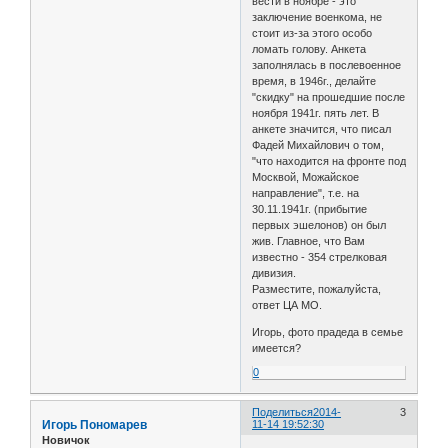
вести в ноябре - это
заключение военкома, не
стоит из-за этого особо
ломать голову. Анкета
заполнялась в послевоенное
время, в 1946г., делайте
"скидку" на прошедшие после
ноября 1941г. пять лет. В
анкете значится, что писал
Фадей Михайлович о том,
"что находится на фронте под
Москвой, Можайское
направление", т.е. на
30.11.1941г. (прибытие
первых эшелонов) он был
жив. Главное, что Вам
известно - 354 стрелковая
дивизия.
Разместите, пожалуйста,
ответ ЦА МО.
Игорь, фото прадеда в семье
имеется?
0
Поделиться
2014-
3
Игорь Пономарев
11-14 19:52:30
Новичок