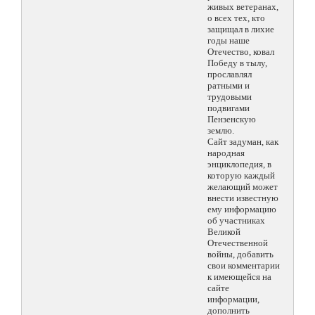
живых ветеранах,
о всех тех, кто
защищал в лихие
годы наше
Отечество, ковал
Победу в тылу,
прославлял
ратными и
трудовыми
подвигами
Пензенскую
землю.
Сайт задуман, как
народная
энциклопедия, в
которую каждый
желающий может
внести известную
ему информацию
об участниках
Великой
Отечественной
войны, добавить
свои комментарии
к имеющейся на
сайте
информации,
дополнить