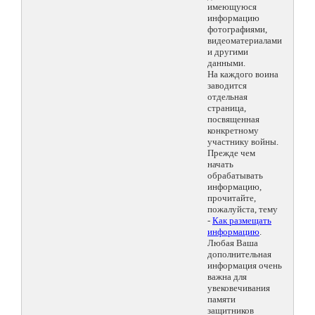
имеющуюся
информацию
фотографиями,
видеоматериалами
и другими
данными.
На каждого воина
заводится
отдельная
страница,
посвященная
конкретному
участнику войны.
Прежде чем
начать
обрабатывать
информацию,
прочитайте,
пожалуйста, тему
-
Как размещать
информацию
.
Любая Ваша
дополнительная
информация очень
важна для
увековечивания
памяти
защитников