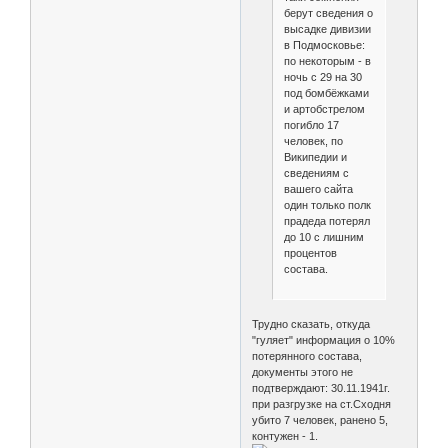
берут сведения о
высадке дивизии
в Подмосковье:
по некоторым - в
ночь с 29 на 30
под бомбёжками
и артобстрелом
погибло 17
человек, по
Википедии и
сведениям с
вашего сайта
один только полк
прадеда потерял
до 10 с лишним
процентов
состава.
Трудно сказать, откуда
"гуляет" информация о 10%
потерянного состава,
документы этого не
подтверждают: 30.11.1941г.
при разгрузке на ст.Сходня
убито 7 человек, ранено 5,
контужен - 1.