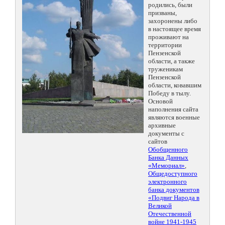
родились, были
призваны,
захоронены либо
в настоящее время
проживают на
территории
Пензенской
области, а также
труженикам
Пензенской
области, ковавшим
Победу в тылу.
Основой
наполнения сайта
являются военные
архивные
документы с
сайтов
Обобщенного
Банка Данных
«Мемориал»
,
Общедоступного
электронного
банка документов
«Подвиг Народа в
Великой
Отечественной
войне 1941-1945