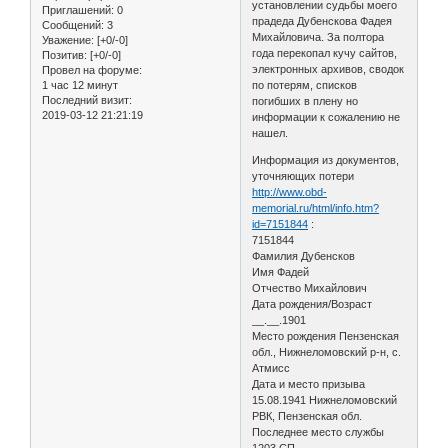
установлении судьбы моего
Приглашений:
0
прадеда Дубенскова Фадея
Сообщений:
3
Михайловича. За полтора
Уважение:
[+0/-0]
года перекопал кучу сайтов,
Позитив:
[+0/-0]
электронных архивов, сводок
Провел на форуме:
1 час 12 минут
по потерям, списков
Последний визит:
погибших в плену но
2019-03-12 21:21:19
информации к сожалению не
нашел.
Информация из документов,
уточняющих потери
http://www.obd-
memorial.ru/html/info.htm?
id=7151844
:
7151844
Фамилия Дубенсков
Имя Фадей
Отчество Михайлович
Дата рождения/Возраст
__.__.1901
Место рождения Пензенская
обл., Нижнеломовский р-н, с.
Атмисс
Дата и место призыва
15.08.1941 Нижнеломовский
РВК, Пензенская обл.
Последнее место службы
1203 СП