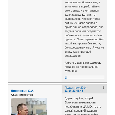
информации больше нет, а
если хотите поработайте с
документами в читальном
зале архива. Кстати, тут
выяснилось, что моя тётка
лет 15-20 назад запрос в
архив так же отправляла, она
тогда в военном ведомстве
работала, ей это проще было
сделать. Ответ примерно был
такой же: пропал без вести,
больше данных нет. Я уже не
знаю, как к ним ещё
обращаться.
А фото с данными размещу
позднее на персональной
странице.
0
Поделиться
2014-
6
Дворянкин С.А.
11-16 21:45:43
Администратор
Здравствуйте, Игорь!
Если есть возможность
поработать в ЦА МО, то это
самый хороший вариант.
Если нет, то направляйте