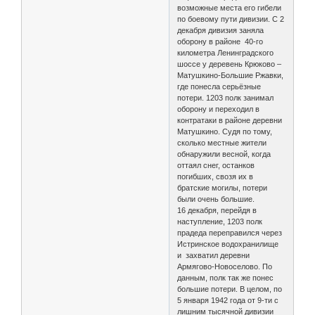
возможные места его гибели
по боевому пути дивизии. С 2
декабря дивизия заняла
оборону в районе 40-го
километра Ленинградского
шоссе у деревень Крюково –
Матушкино-Большие Ржавки,
где понесла серьёзные
потери. 1203 полк занимал
оборону и переходил в
контратаки в районе деревни
Матушкино. Судя по тому,
сколько местные жители
обнаружили весной, когда
оттаял снег, останков
погибших, свозя их в
братские могилы, потери
были очень большие.
16 декабря, перейдя в
наступление, 1203 полк
прадеда переправился через
Истринское водохранилище
и захватил деревни
Армягово-Новоселово. По
данным, полк так же понес
большие потери. В целом, по
5 января 1942 года от 9-ти с
лишним тысячной дивизии