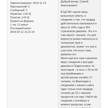
Добрый вечер, Сергей
Зарегистрирован
: 2014-11-13
Анатольевич!
Приглашений:
0
Сообщений:
3
В ЦА МО нашли лишь
Уважение:
[+0/-0]
разыскную анкету, и
Позитив:
[+0/-0]
сведения о том, что прадед
Провел на форуме:
действительно призывался в
1 час 12 минут
августе 1941 года в 354
Последний визит:
стрелковую дивизию. Это я и
2019-03-12 21:21:19
сам нашел. сказали, что для
верности можно покопаться в
читальном зале в
документах, может что они и
упустили. Но ехать пока
времени нет.
Меня ещё все-таки сомнения
берут сведения о высадке
дивизии в Подмосковье: по
некоторым - в ночь с 29 на 30
под бомбёжками и
артобстрелом погибло 17
человек, по Википедии и
сведениям с вашего сайта
один только полк прадеда
потерял до 10 с лишним
процентов состава. Найти бы
сведения о погибших в
момент разгрузки, а уже