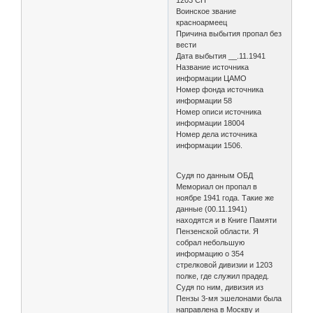
Воинское звание
красноармеец
Причина выбытия пропал без
вести
Дата выбытия __.11.1941
Название источника
информации ЦАМО
Номер фонда источника
информации 58
Номер описи источника
информации 18004
Номер дела источника
информации 1506.
Судя по данным ОБД
Мемориал он пропал в
ноябре 1941 года. Такие же
данные (00.11.1941)
находятся и в Книге Памяти
Пензенской области. Я
собрал небольшую
информацию о 354
стрелковой дивизии и 1203
полке, где служил прадед.
Судя по ним, дивизия из
Пензы 3-мя эшелонами была
направлена в Москву и