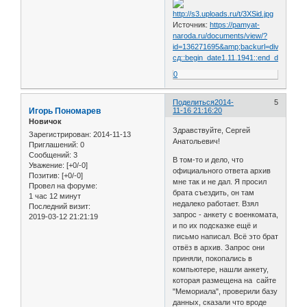
Источник:
https://pamyat-
naroda.ru/documents/view/?
id=136271695&amp;backurl=division354
сд::begin_date1.11.1941::end_date30.1
0
Поделиться
2014-
5
Игорь Пономарев
11-16 21:16:20
Новичок
Здравствуйте, Сергей
Зарегистрирован
: 2014-11-13
Анатольевич!
Приглашений:
0
Сообщений:
3
В том-то и дело, что
Уважение:
[+0/-0]
официального ответа архив
Позитив:
[+0/-0]
мне так и не дал. Я просил
Провел на форуме:
брата съездить, он там
1 час 12 минут
недалеко работает. Взял
Последний визит:
запрос - анкету с военкомата,
2019-03-12 21:21:19
и по их подсказке ещё и
письмо написал. Всё это брат
отвёз в архив. Запрос они
приняли, покопались в
компьютере, нашли анкету,
которая размещена на сайте
"Мемориала", проверили базу
данных, сказали что вроде