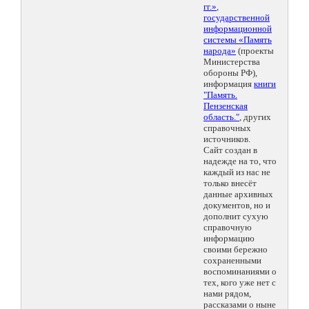
гг.»
,
государственной
информационной
системы «Память
народа»
(проекты
Министерства
обороны РФ),
информация
книги
"Память.
Пензенская
область."
, других
справочных
источников.
Сайт создан в
надежде на то, что
каждый из нас не
только внесёт
данные архивных
документов, но и
дополнит сухую
справочную
информацию
своими бережно
сохраненными
воспоминаниями о
тех, кого уже нет с
нами рядом,
рассказами о ныне