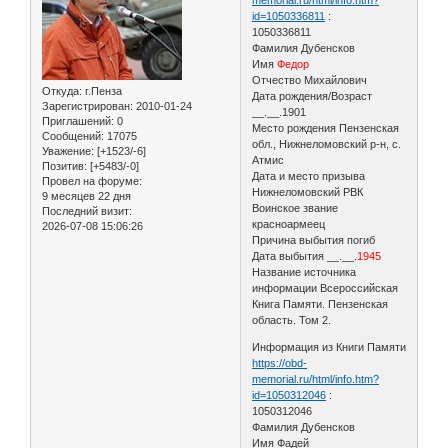
memorial.ru/html/info.htm?
id=1050336811
:
1050336811
Фамилия Дубенсков
Имя
Федор
Отчество Михайлович
Откуда:
г.Пенза
Дата рождения/Возраст
Зарегистрирован
: 2010-01-24
__.__.1901
Приглашений:
0
Место рождения Пензенская
Сообщений:
17075
обл., Нижнеломовский р-н, с.
Уважение:
[+1523/-6]
Атмис
Позитив:
[+5483/-0]
Дата и место призыва
Провел на форуме:
Нижнеломовский РВК
9 месяцев 22 дня
Воинское звание
Последний визит:
красноармеец
2026-07-08 15:06:26
Причина выбытия погиб
Дата выбытия __.__.
1945
Название источника
информации Всероссийская
Книга Памяти. Пензенская
область. Том 2.
Информация из Книги Памяти
https://obd-
memorial.ru/html/info.htm?
id=1050312046
:
1050312046
Фамилия Дубенсков
Имя Фадей