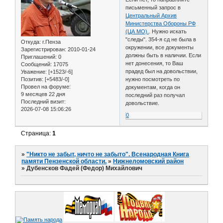
письменный запрос в
Центральный Архив
Министерства Обороны РФ
(ЦА МО).
. Нужно искать
"следы". 354-я сд не была в
Откуда:
г.Пенза
окружении, все документы
Зарегистрирован
: 2010-01-24
должны быть в наличии. Если
Приглашений:
0
нет донесения, то Ваш
Сообщений:
17075
прадед был на довольствии,
Уважение:
[+1523/-6]
нужно посмотреть по
Позитив:
[+5483/-0]
Провел на форуме:
документам, когда он
9 месяцев 22 дня
последний раз получал
Последний визит:
довольствие.
2026-07-08 15:06:26
0
Страница:
1
»
"Никто не забыт, ничто не забыто". Всенародная Книга
памяти Пензенской области.
»
Нижнеломовский район
»
Дубенсков Фадей (Федор) Михайлович