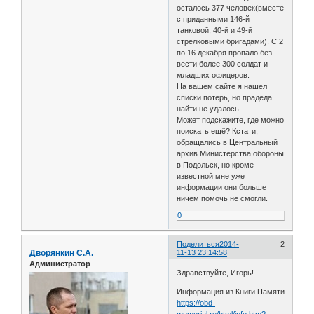
осталось 377 человек(вместе
с приданными 146-й
танковой, 40-й и 49-й
стрелковыми бригадами). С 2
по 16 декабря пропало без
вести более 300 солдат и
младших офицеров.
На вашем сайте я нашел
списки потерь, но прадеда
найти не удалось.
Может подскажите, где можно
поискать ещё? Кстати,
обращались в Центральный
архив Министерства обороны
в Подольск, но кроме
известной мне уже
информации они больше
ничем помочь не смогли.
0
Поделиться
2014-
2
Дворянкин С.А.
11-13 23:14:58
Администратор
Здравствуйте, Игорь!
Информация из Книги Памяти
https://obd-