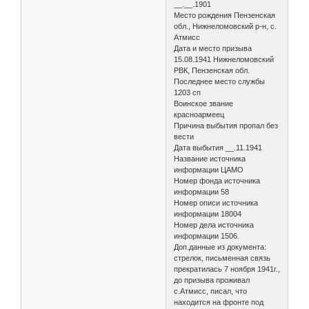
__.__.1901
Место рождения Пензенская
обл., Нижнеломовский р-н, с.
Атмисс
Дата и место призыва
15.08.1941 Нижнеломовский
РВК, Пензенская обл.
Последнее место службы
1203 сп
Воинское звание
красноармеец
Причина выбытия пропал без
вести
Дата выбытия __.11.1941
Название источника
информации ЦАМО
Номер фонда источника
информации 58
Номер описи источника
информации 18004
Номер дела источника
информации 1506.
Доп.данные из документа:
стрелок, письменная связь
прекратилась 7 ноября 1941г.,
до призыва проживал
с.Атмисс, писал, что
находится на фронте под