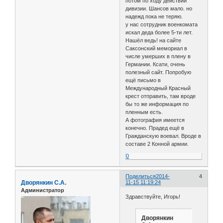
потом по ходу действий
дивизии. Шансов мало. но
надежд пока не теряю.
у нас сотрудник военкомата
искал деда более 5-ти лет.
Нашёл ведь! на сайте
Саксонский мемориал в
числе умерших в плену в
Германии. Ксати, очень
полезный сайт. Попробую
ещё письмо в
Международный Красный
крест отправить, там вроде
бы то же информация по
пленным есть.
А фотография имеется
конечно. Прадед ещё в
Гражданскую воевал. Вроде в
составе 2 Конной армии.
0
Поделиться
2014-
4
Дворянкин С.А.
11-15 11:19:24
Администратор
Здравствуйте, Игорь!
Дворянкин