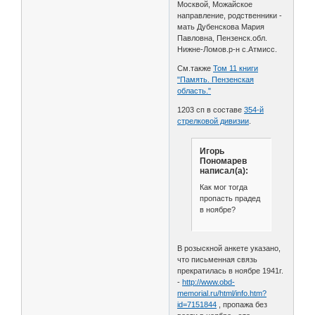
Москвой, Можайское
направление, родственники -
мать Дубенскова Мария
Павловна, Пензенск.обл.
Нижне-Ломов.р-н с.Атмисс.
См.также
Том 11 книги
"Память. Пензенская
область."
1203 сп в составе
354-й
стрелковой дивизии
.
Игорь
Пономарев
написал(а):
Как мог тогда
пропасть прадед
в ноябре?
В розыскной анкете указано,
что письменная связь
прекратилась в ноябре 1941г.
-
http://www.obd-
memorial.ru/html/info.htm?
id=7151844
, пропажа без