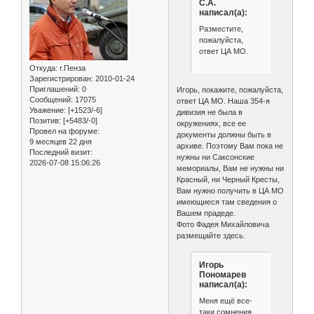
С.А.
написал(а):
Разместите,
пожалуйста,
ответ ЦА МО.
Откуда:
г.Пенза
Зарегистрирован
: 2010-01-24
Приглашений:
0
Игорь, покажите, пожалуйста,
Сообщений:
17075
ответ ЦА МО. Наша 354-я
Уважение:
[+1523/-6]
дивизия не была в
Позитив:
[+5483/-0]
окружениях, все ее
Провел на форуме:
документы должны быть в
9 месяцев 22 дня
архиве. Поэтому Вам пока не
Последний визит:
нужны ни Саксонские
2026-07-08 15:06:26
мемориалы, Вам не нужны ни
Красный, ни Черный Кресты,
Вам нужно получить в ЦА МО
имеющиеся там сведения о
Вашем прадеде.
Фото Фадея Михайловича
размещайте здесь.
Игорь
Пономарев
написал(а):
Меня ещё все-
таки сомнения