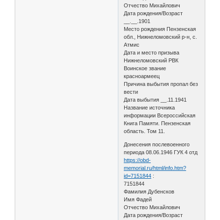
Отчество Михайлович
Дата рождения/Возраст
__.__.1901
Место рождения Пензенская
обл., Нижнеломовский р-н, с.
Атмис
Дата и место призыва
Нижнеломовский РВК
Воинское звание
красноармеец
Причина выбытия пропал без
вести
Дата выбытия __.11.1941
Название источника
информации Всероссийская
Книга Памяти. Пензенская
область. Том 11.
Донесения послевоенного
периода 08.06.1946 ГУК 4 отд
https://obd-
memorial.ru/html/info.htm?
id=7151844
:
7151844
Фамилия Дубенсков
Имя Фадей
Отчество Михайлович
Дата рождения/Возраст