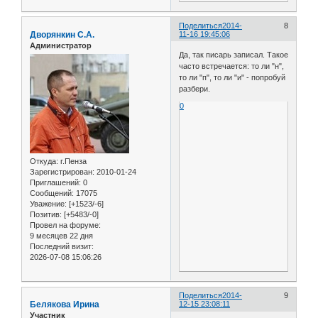
Поделиться
2014-
8
Дворянкин С.А.
11-16 19:45:06
Администратор
Да, так писарь записал. Такое
часто встречается: то ли "н",
то ли "п", то ли "и" - попробуй
разбери.
0
Откуда:
г.Пенза
Зарегистрирован
: 2010-01-24
Приглашений:
0
Сообщений:
17075
Уважение:
[+1523/-6]
Позитив:
[+5483/-0]
Провел на форуме:
9 месяцев 22 дня
Последний визит:
2026-07-08 15:06:26
Поделиться
2014-
9
Белякова Ирина
12-15 23:08:11
Участник