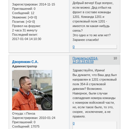
Добрый вечер! Еще вопрос,
Зарегистрирован
: 2014-11-15
если можно. Дед отбыл на
Приглашений:
0
фронт в составе команды
Сообщений:
12
1201. Команда 1201 и
Уважение:
[+0/-0]
стрелковый полк 1201 -
Позитив:
[+0/-0]
имеется ли какая-нибудь
Провел на форуме:
2 часа 31 минуту
связь?
Последний визит:
Это одно и то же или нет?
2017-01-04 14:10:30
Заранее спасибо!
0
Поделиться
2014-
10
Дворянкин С.А.
12-15 23:43:59
Администратор
Здравствуйте, Ирина!
Вы думаете, что Ваш дед был
направлен в 1201 стрелковый
полк 354-й стрелковой
дивизии? Возможно.
Наверное, были случаи
совпадения номера команды
с номером войсковой части,
но, если такое было, то это,
скорее, исключение, а не
Откуда:
г.Пенза
правило.
Зарегистрирован
: 2010-01-24
Приглашений:
0
0
Сообщений:
17075