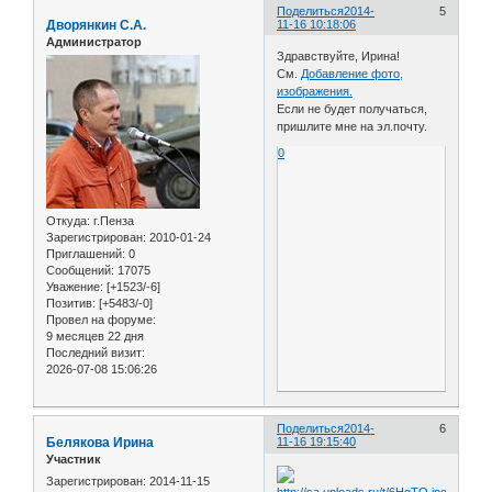
Поделиться
2014-
5
Дворянкин С.А.
11-16 10:18:06
Администратор
Здравствуйте, Ирина!
См.
Добавление фото,
изображения.
Если не будет получаться,
пришлите мне на эл.почту.
0
Откуда:
г.Пенза
Зарегистрирован
: 2010-01-24
Приглашений:
0
Сообщений:
17075
Уважение:
[+1523/-6]
Позитив:
[+5483/-0]
Провел на форуме:
9 месяцев 22 дня
Последний визит:
2026-07-08 15:06:26
Поделиться
2014-
6
Белякова Ирина
11-16 19:15:40
Участник
Зарегистрирован
: 2014-11-15