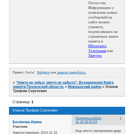
Отечества.
Информацию о
появлении новых
сообщений на
сайте можно
узнавать,
подписавшись на
страничках книги
памяти в
ВКонтакте
,
Телеграмм
или
Твиттер
.
Привет, Гость!
Войдите
или
зарегистрируйтесь
.
»
"Никто не забыт, ничто не забыто". Всенародная Книга
памяти Пензенской области.
»
Мокшанский район
»
Уланов
Трофим Сергеевич
Страница:
1
Уланов Трофим Сергеевич
Поделиться
2014-
1
Белякова Ирина
11-15 19:42:23
Участник
Ищу место захоронения деда
Зарегистрирован
: 2014-11-15