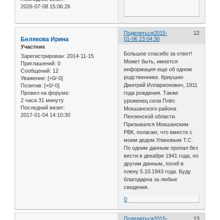
2026-07-08 15:06:26
Поделиться
2015-
12
Белякова Ирина
01-06 23:04:30
Участник
Большое спасибо за ответ!
Зарегистрирован
: 2014-11-15
Может быть, имеется
Приглашений:
0
информация еще об одном
Сообщений:
12
родственнике. Криушин
Уважение:
[+0/-0]
Дмитрий Илларионович, 1911
Позитив:
[+0/-0]
года рождения. Также
Провел на форуме:
2 часа 31 минуту
уроженец села Плёс
Последний визит:
Мокшанского района
2017-01-04 14:10:30
Пензенской области.
Призывался Мокшанским
РВК, полагаю, что вместе с
моим дедом Улановым Т.С.
По одним данным пропал без
вести в декабре 1941 года, по
другим данным, погиб в
плену 5.10.1943 года. Буду
благодарна за любые
сведения.
0
Поделиться
2015-
13