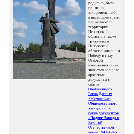
родились, были
призваны,
захоронены либо
в настоящее время
проживают на
территории
Пензенской
области, а также
труженикам
Пензенской
области, ковавшим
Победу в тылу.
Основой
наполнения сайта
являются военные
архивные
документы с
сайтов
Обобщенного
Банка Данных
«Мемориал»
,
Общедоступного
электронного
банка документов
«Подвиг Народа в
Великой
Отечественной
войне 1941-1945