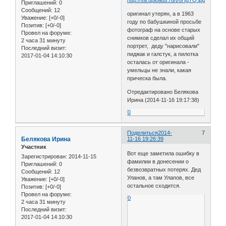
Приглашений:
0
Сообщений:
12
оригинал утерян, а в 1963
Уважение:
[+0/-0]
году по бабушкиной просьбе
Позитив:
[+0/-0]
фотограф на основе старых
Провел на форуме:
снимков сделал их общий
2 часа 31 минуту
портрет, деду "нарисовали"
Последний визит:
пиджак и галстук, а пилотка
2017-01-04 14:10:30
осталась от оригинала -
умельцы не знали, какая
прическа была.
Отредактировано Белякова
Ирина (2014-11-16 19:17:38)
0
Поделиться
2014-
7
Белякова Ирина
11-16 19:26:39
Участник
Вот еще заметила ошибку в
Зарегистрирован
: 2014-11-15
фамилии в донесении о
Приглашений:
0
безвозвратных потерях. Дед
Сообщений:
12
Уланов, а там Улапов, все
Уважение:
[+0/-0]
остальное сходится.
Позитив:
[+0/-0]
Провел на форуме:
0
2 часа 31 минуту
Последний визит:
2017-01-04 14:10:30