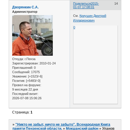
Поделиться
2015-
14
Дворянкин С.А.
01-07 17:08:01
Администратор
См.
Криушин Дмитрий
Илларионович
0
Откуда:
г.Пенза
Зарегистрирован
: 2010-01-24
Приглашений:
0
Сообщений:
17075
Уважение:
[+1523/-6]
Позитив:
[+5483/-0]
Провел на форуме:
9 месяцев 22 дня
Последний визит:
2026-07-08 15:06:26
Страница:
1
»
"Никто не забыт, ничто не забыто". Всенародная Книга
памяти Пензенской области.
»
Мокшанский район
»
Уланов