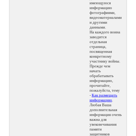
имеющуюся
информацию
фотографиями,
видеоматериалами
и другими
данными.
На каждого воина
заводится
отдельная
страница,
посвященная
конкретному
участнику войны.
Прежде чем
начать
обрабатывать
информацию,
прочитайте,
пожалуйста, тему
-
Как размещать
информацию
.
Любая Ваша
дополнительная
информация очень
важна для
увековечивания
памяти
защитников