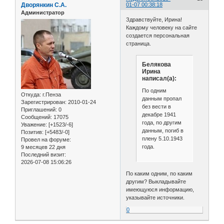
Дворянкин С.А.
01-07 00:38:18
Администратор
Здравствуйте, Ирина!
Каждому человеку на сайте
создается персональная
страница.
Белякова
Ирина
написал(а):
По одним
Откуда:
г.Пенза
данным пропал
Зарегистрирован
: 2010-01-24
без вести в
Приглашений:
0
декабре 1941
Сообщений:
17075
года, по другим
Уважение:
[+1523/-6]
данным, погиб в
Позитив:
[+5483/-0]
плену 5.10.1943
Провел на форуме:
года.
9 месяцев 22 дня
Последний визит:
2026-07-08 15:06:26
По каким одним, по каким
другим? Выкладывайте
имеющуюся информацию,
указывайте источники.
0