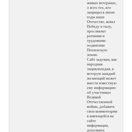
живых ветеранах,
о всех тех, кто
защищал в лихие
годы наше
Отечество, ковал
Победу в тылу,
прославлял
ратными и
трудовыми
подвигами
Пензенскую
землю.
Сайт задуман, как
народная
энциклопедия, в
которую каждый
желающий может
внести известную
ему информацию
об участниках
Великой
Отечественной
войны, добавить
свои комментарии
к имеющейся на
сайте
информации,
дополнить