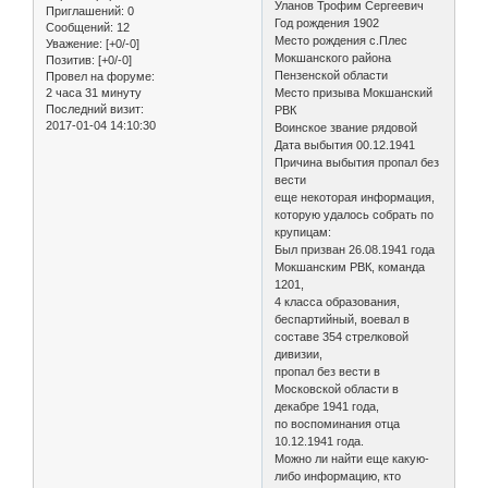
Уланов Трофим Сергеевич
Приглашений:
0
Год рождения 1902
Сообщений:
12
Место рождения с.Плес
Уважение:
[+0/-0]
Мокшанского района
Позитив:
[+0/-0]
Пензенской области
Провел на форуме:
2 часа 31 минуту
Место призыва Мокшанский
Последний визит:
РВК
2017-01-04 14:10:30
Воинское звание рядовой
Дата выбытия 00.12.1941
Причина выбытия пропал без
вести
еще некоторая информация,
которую удалось собрать по
крупицам:
Был призван 26.08.1941 года
Мокшанским РВК, команда
1201,
4 класса образования,
беспартийный, воевал в
составе 354 стрелковой
дивизии,
пропал без вести в
Московской области в
декабре 1941 года,
по воспоминания отца
10.12.1941 года.
Можно ли найти еще какую-
либо информацию, кто