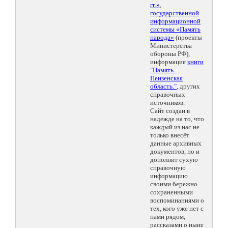
гг.»
,
государственной
информационной
системы «Память
народа»
(проекты
Министерства
обороны РФ),
информация
книги
"Память.
Пензенская
область."
, других
справочных
источников.
Сайт создан в
надежде на то, что
каждый из нас не
только внесёт
данные архивных
документов, но и
дополнит сухую
справочную
информацию
своими бережно
сохраненными
воспоминаниями о
тех, кого уже нет с
нами рядом,
рассказами о ныне