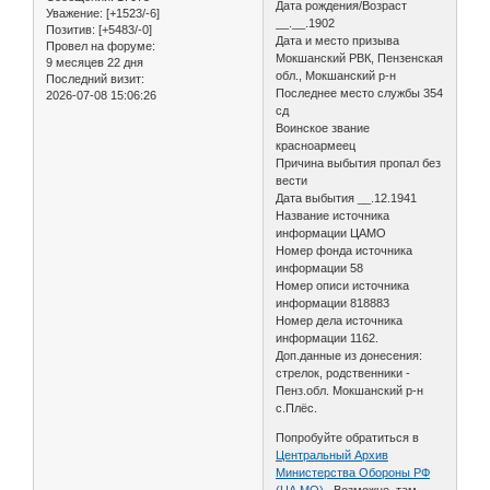
Дата рождения/Возраст
Уважение:
[+1523/-6]
__.__.1902
Позитив:
[+5483/-0]
Дата и место призыва
Провел на форуме:
Мокшанский РВК, Пензенская
9 месяцев 22 дня
обл., Мокшанский р-н
Последний визит:
Последнее место службы 354
2026-07-08 15:06:26
сд
Воинское звание
красноармеец
Причина выбытия пропал без
вести
Дата выбытия __.12.1941
Название источника
информации ЦАМО
Номер фонда источника
информации 58
Номер описи источника
информации 818883
Номер дела источника
информации 1162.
Доп.данные из донесения:
стрелок, родственники -
Пенз.обл. Мокшанский р-н
с.Плёс.
Попробуйте обратиться в
Центральный Архив
Министерства Обороны РФ