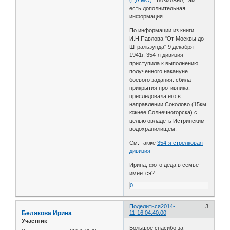
(ЦА МО).
. Возможно, там
есть дополнительная
информация.
По информации из книги
И.Н.Павлова "От Москвы до
Штральзунда" 9 декабря
1941г. 354-я дивизия
приступила к выполнению
полученного накануне
боевого задания: сбила
прикрытия противника,
преследовала его в
направлении Соколово (15км
южнее Солнечногорска) с
целью овладеть Истринским
водохранилищем.
См. также
354-я стрелковая
дивизия
Ирина, фото деда в семье
имеется?
0
Поделиться
2014-
3
Белякова Ирина
11-16 04:40:00
Участник
Большое спасибо за