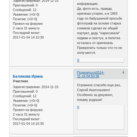
Зарегистрирован
: 2014-11-15
информацию.
Приглашений:
0
Да, фото есть, правда,
Сообщений:
12
оригинал утерян, а в 1963
Уважение:
[+0/-0]
году по бабушкиной просьбе
Позитив:
[+0/-0]
фотограф на основе старых
Провел на форуме:
2 часа 31 минуту
снимков сделал их общий
Последний визит:
портрет, деду "нарисовали"
2017-01-04 14:10:30
пиджак и галстук, а пилотка
осталась от оригинала.
Прикрепить только что-то не
получается.
0
Поделиться
2014-
4
Белякова Ирина
11-16 04:50:38
Участник
Огромное спасибо еще раз,
Зарегистрирован
: 2014-11-15
Сергей Анатольевич!
Приглашений:
0
Особенно за документ,
Сообщений:
12
покажу родным!
Уважение:
[+0/-0]
Позитив:
[+0/-0]
0
Провел на форуме:
2 часа 31 минуту
Последний визит:
2017-01-04 14:10:30