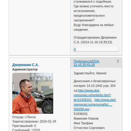
сталкивался с подобным.
Где можно уточнить место
исчезновения,
предположительного
захоронения?
Буду благодарна за любые
сведения.
Отредактировано Дворянкин
С.А. (2014-11-16 19:39:23)
0
Поделиться
2014-
2
Дворянкин С.А.
11-15 20:41:16
Администратор
Здравствуйте, Ирина!
Донесения о безвозвратных
потерях 14.10.1942 упр. 354
сд
http://www.obd-
memorial.ru/html/info.htm?
id=51938161
,
http://www.obd-
memorial.ru/memorial/ful …
000095.jpg
:
51938161
Откуда:
г.Пенза
Фамилия Улапов
Зарегистрирован
: 2010-01-24
Имя Трофим
Приглашений:
0
Отчество Сергеевич
Сообщений:
17075