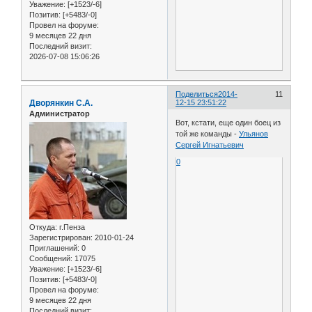
Уважение:
[+1523/-6]
Позитив:
[+5483/-0]
Провел на форуме:
9 месяцев 22 дня
Последний визит:
2026-07-08 15:06:26
Поделиться
2014-
11
Дворянкин С.А.
12-15 23:51:22
Администратор
Вот, кстати, еще один боец из
той же команды -
Ульянов
Сергей Игнатьевич
0
Откуда:
г.Пенза
Зарегистрирован
: 2010-01-24
Приглашений:
0
Сообщений:
17075
Уважение:
[+1523/-6]
Позитив:
[+5483/-0]
Провел на форуме:
9 месяцев 22 дня
Последний визит: