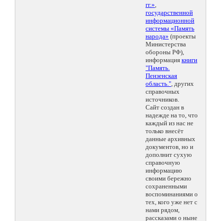
гг.»
,
государственной
информационной
системы «Память
народа»
(проекты
Министерства
обороны РФ),
информация
книги
"Память.
Пензенская
область."
, других
справочных
источников.
Сайт создан в
надежде на то, что
каждый из нас не
только внесёт
данные архивных
документов, но и
дополнит сухую
справочную
информацию
своими бережно
сохраненными
воспоминаниями о
тех, кого уже нет с
нами рядом,
рассказами о ныне