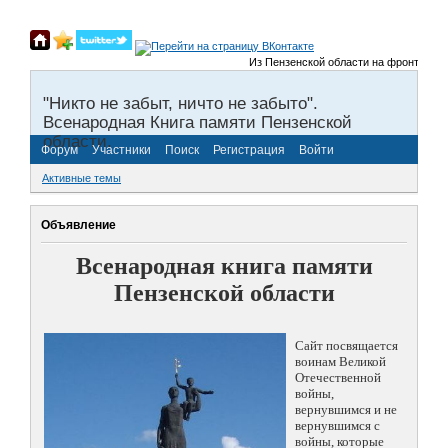
Из Пензенской области на фронты Велик
"Никто не забыт, ничто не забыто".
Всенародная Книга памяти Пензенской
области.
Форум
Участники
Поиск
Регистрация
Войти
Активные темы
Объявление
Всенародная книга памяти
Пензенской области
Сайт посвящается
воинам Великой
Отечественной
войны,
вернувшимся и не
вернувшимся с
войны, которые