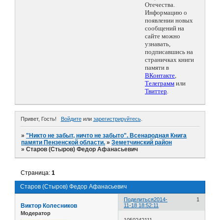
Отечества.
Информацию о
появлении новых
сообщений на
сайте можно
узнавать,
подписавшись на
страничках книги
памяти в
ВКонтакте
,
Телеграмм
или
Твиттер
.
Привет, Гость!
Войдите
или
зарегистрируйтесь
.
»
"Никто не забыт, ничто не забыто". Всенародная Книга
памяти Пензенской области.
»
Земетчинский район
»
Старов (Стыров) Федор Афанасьевич
Страница:
1
Старов (Стыров) Федор Афанасьевич
Поделиться
2014-
1
Виктор Колесников
11-18 18:52:11
Модератор
1050242111