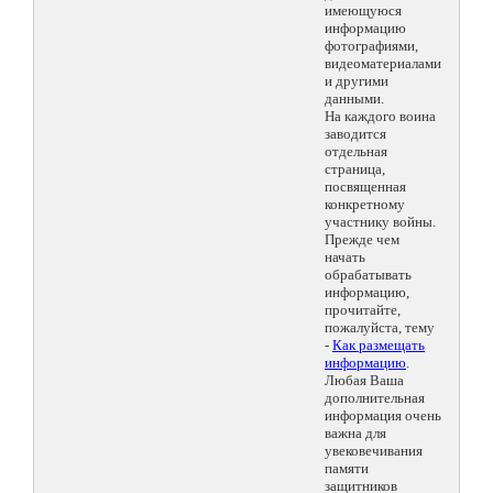
имеющуюся
информацию
фотографиями,
видеоматериалами
и другими
данными.
На каждого воина
заводится
отдельная
страница,
посвященная
конкретному
участнику войны.
Прежде чем
начать
обрабатывать
информацию,
прочитайте,
пожалуйста, тему
-
Как размещать
информацию
.
Любая Ваша
дополнительная
информация очень
важна для
увековечивания
памяти
защитников