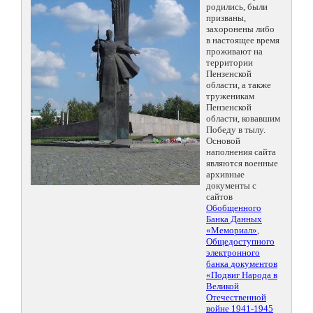
родились, были
призваны,
захоронены либо
в настоящее время
проживают на
территории
Пензенской
области, а также
труженикам
Пензенской
области, ковавшим
Победу в тылу.
Основой
наполнения сайта
являются военные
архивные
документы с
сайтов
Обобщенного
Банка Данных
«Мемориал»
,
Общедоступного
электронного
банка документов
«Подвиг Народа в
Великой
Отечественной
войне 1941-1945