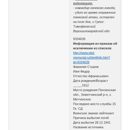
информация:
- командир огневого взвода;
- убит во время отражения
танковой атаки, оставлен
на поле боя, х.Греко-
Тимофеевский
Ворошиловградской обл.
9334639
Информация из приказа об
исключении из списков
http://www.obd-
memorial.ru/html/info.htm?
id=9334639
Фамилия Стыров
Имя Федор
Отчество Афанасьевич
Дата рождения/Возраст
__.__.1912
Место рождения Пензенская
обл., Земетчинский р-н, с.
Метченское
Последнее место службы 15
Гв. СД
Воинское звание лейтенант
Причина выбытия погиб
Дата выбытия 28.12.1941
Название источника