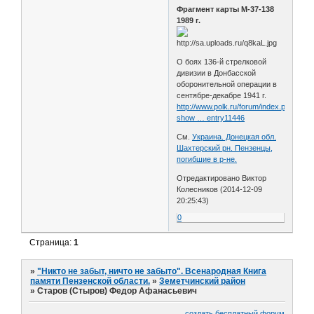
Фрагмент карты M-37-138
1989 г.
О боях 136-й стрелковой
дивизии в Донбасской
оборонительной операции в
сентябре-декабре 1941 г.
http://www.polk.ru/forum/index.php?
show … entry11446
См.
Украина. Донецкая обл.
Шахтерский рн. Пензенцы,
погибшие в р-не.
Отредактировано Виктор
Колесников (2014-12-09
20:25:43)
0
Страница:
1
»
"Никто не забыт, ничто не забыто". Всенародная Книга
памяти Пензенской области.
»
Земетчинский район
»
Старов (Стыров) Федор Афанасьевич
создать бесплатный форум