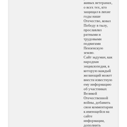
живых ветеранах,
о всех тех, кто
защищал в лихие
годы наше
Отечество, ковал
Победу в тылу,
прославлял
ратными и
трудовыми
подвигами
Пензенскую
землю.
Сайт задуман, как
народная
энциклопедия, в
которую каждый
желающий может
внести известную
ему информацию
об участниках
Великой
Отечественной
войны, добавить
свои комментарии
к имеющейся на
сайте
информации,
дополнить