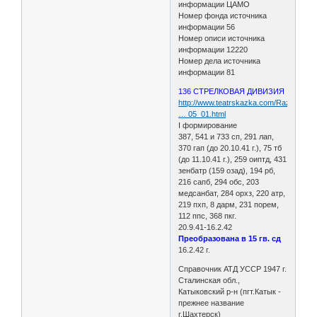
информации ЦАМО
Номер фонда источника
информации 56
Номер описи источника
информации 12220
Номер дела источника
информации 81
136 СТРЕЛКОВАЯ ДИВИЗИЯ
http://www.teatrskazka.com/Raznoe/Pe
… 05_01.html
I формирование
387, 541 и 733 сп, 291 лап,
370 гап (до 20.10.41 г.), 75 тб
(до 11.10.41 г.), 259 оиптд, 431
зенбатр (159 озад), 194 рб,
216 сапб, 294 обс, 203
медсанбат, 284 орхз, 220 атр,
219 пхп, 8 дарм, 231 порем,
112 ппс, 368 пкг.
20.9.41-16.2.42
Преобразована в 15 гв. сд
16.2.42 г.
Справочник АТД УССР 1947 г.
Сталинская обл.,
Катыковский р-н (пгт.Катык -
прежнее название
г.Шахтерск)