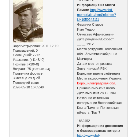
Информация из Книги
Памяти
http://www.obd-
memorial.ru/html/info.htm?
id=1050242111
Фамилия Старов
Имя Федор
Отчество Афанасьевич
Дата рождения/Возраст
__.__.1912
Зарегистрирован
: 2011-12-19
Место рождения Пензенская
Приглашений:
0
обл., Земетчинский р-н, с.
Сообщений:
7272
Матчерка
Уважение:
[+1145/-0]
Дата и место призыва
Позитив:
[+20/-0]
Земетчинский РВК
Возраст:
75
[1951-06-24]
Провел на форуме:
Воинское звание лейтенант
3 месяца 29 дней
Место захоронения Украина,
Последний визит:
Ворошиловградская обл.
2026-05-18 16:05:49
Причина выбытия погиб
Дата выбытия 28.12.1941
Название источника
информации Всероссийская
Книга Памяти. Пензенская
область. Том 7
1862452
Информация из донесения
о безвозвратных потерях
http://www.obd-