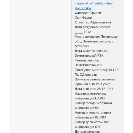
memorial.ru/html/info.htm?
id=1862452
Фамилия Стыров
Имя Федор
Отчество Афанасьевич
Дата рождения/Возраст
__.__.1912
Место рождения Пензенская
обл., Земетчинский р-н, с.
Мотченск
Дата и место призыва
Земетчинский РВК,
Пензенская обл.,
Земетчинский р-н
Последнее место службы 15
Гв. СД огн. взв.
Воинское звание лейтенант
Причина выбытия убит
Дата выбытия 28.12.1941
Название источника
информации ЦАМО
Номер фонда источника
информации 58
Номер описи источника
информации 818883
Номер дела источника
информации 697
Дополнительная