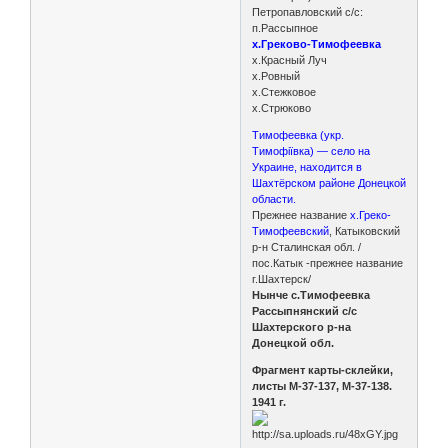
Петропавловский с/с:
п.Рассыпное
х.Греково-Тимофеевка
х.Красный Луч
х.Ровный
х.Стежковое
х.Стрюково
Тимофеевка (укр.
Тимофіївка) — село на
Украине, находится в
Шахтёрском районе Донецкой
области.
Прежнее название
х.Греко-
Тимофеевский
, Катыковский
р-н Сталинская обл. /
пос.Катык -прежнее название
г.Шахтерск/
Нынче с.Тимофеевка
Рассыпнянский с/с
Шахтерского р-на
Донецкой обл.
Фрагмент карты-склейки,
листы M-37-137, M-37-138.
1941 г.