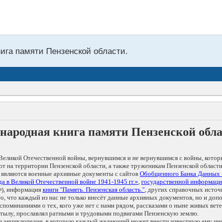
нига памяти Пензенской области.
народная книга памяти Пензенской обл
Великой Отечественной войны, вернувшимся и не вернувшимся с войны, котор
т на территории Пензенской области, а также труженикам Пензенской области
 являются военные архивные документы с сайтов
Обобщенного Банка Данных
а в Великой Отечественной войне 1941-1945 гг.»
,
государственной информаци
), информация
книги "Память. Пензенская область."
, других справочных источ
 то, что каждый из нас не только внесёт данные архивных документов, но и 
оминаниями о тех, кого уже нет с нами рядом, рассказами о ныне живых ветер
в тылу, прославлял ратными и трудовыми подвигами Пензенскую землю.
ая энциклопедия, в которую каждый желающий может внести известную ему и