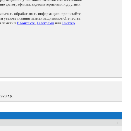
цию фотографиями, видеоматериалами и другими
ем начать обрабатывать информацию, прочитайте,
я увековечивания памяти защитников Отечества.
и памяти в
ВКонтакте
,
Телеграмм
или
Твиттер
.
23 г.р.
1