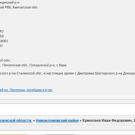
ицинский р-н
ий РВК, Камчатская обл.
МО
 58
18001
47
й обл.;
Пензенская обл., Голицинский р-н, с.Кера.
кого р-на Сталинской обл., в настоящее время с.Дмитровка Шахтерского р-на Донецко
ий рн. Пензенцы, погибшие в р-не.
нзенской области.
»
Нижнеломовский район
»
Ермолаев Иван Федорович, 19