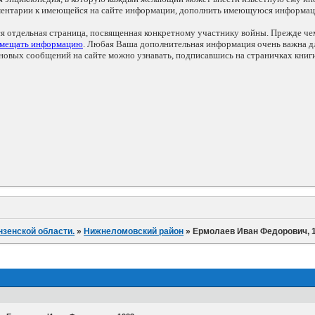
мментарии к имеющейся на сайте информации, дополнить имеющуюся информа
ся отдельная страница, посвященная конкретному участнику войны. Прежде ч
змещать информацию
. Любая Ваша дополнительная информация очень важна дл
овых сообщений на сайте можно узнавать, подписавшись на страничках книг
нзенской области.
»
Нижнеломовский район
»
Ермолаев Иван Федорович, 19