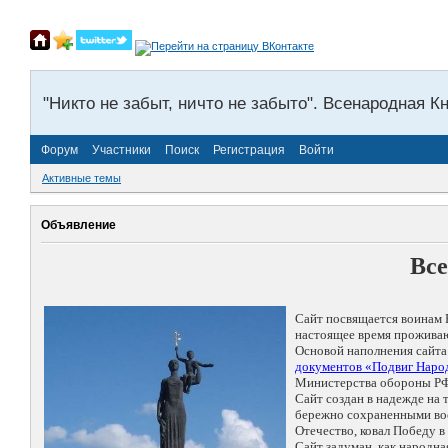
"Никто не забыт, ничто не забыто". Всенародная К
Форум
Участники
Поиск
Регистрация
Войти
Активные темы
Объявление
Все
Сайт посвящается воинам 
настоящее время проживаю
Основой наполнения сайта
документов «Подвиг Народ
Министерства обороны РФ
Сайт создан в надежде на
бережно сохраненными восп
Отечество, ковал Победу 
Сайт задуман, как народн