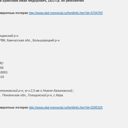
и Ермолаев Иван Федорович, 1923 г.р. не увековечен
звратных потерях
http://www.obd-memorial.ru/html/info.htm?id=3704783
ицинский р-н
РВК, Камчатская обл., Большерецкий р-н
МО
 58
18001
103
нтиновский р-н, ю-з 2,5 км х.Нижне-Калиновский.;
Пензенская обл., Голицинский р-н, с.Кера.
звратных потерях
http://www.obd-memorial.ru/html/info.htm?id=3295325