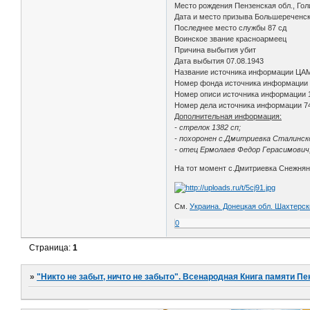
Место рождения Пензенская обл., Гол
Дата и место призыва Большереченск
Последнее место службы 87 сд
Воинское звание красноармеец
Причина выбытия убит
Дата выбытия 07.08.1943
Название источника информации ЦА
Номер фонда источника информации
Номер описи источника информации 
Номер дела источника информации 7
Дополнительная информация:
- стрелок 1382 сп;
- похоронен с.Дмитриевка Сталинско
- отец Ермолаев Федор Герасимович, 
На тот момент с.Дмитриевка Снежнянс
См.
Украина. Донецкая обл. Шахтерск
0
Страница:
1
»
"Никто не забыт, ничто не забыто". Всенародная Книга памяти Пе