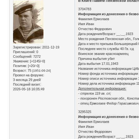
В Книге Памяти Пензенской област
3704783
Информация из донесения о безво
Фамилия Ермолаев
Имя Иван
Отчество Федорович
Дата рождения/Возраст __.__.1923
Место рождения Пензенская обл., Гол
Дата и место призыва Большерецкий 
Зарегистрирован
: 2011-12-19
Последнее место службы 40 Гв. сд
Приглашений:
0
Воинское звание красноармеец
Сообщений:
7272
Причина выбытия убит
Уважение:
[+1145/-0]
Дата выбытия 17.01.1943
Позитив:
[+20/-0]
Название источника информации ЦА
Возраст:
75
[1951-06-24]
Номер фонда источника информации
Провел на форуме:
Номер описи источника информации 
3 месяца 29 дней
Номер дела источника информации 1
Последний визит:
Дополнительная информация:
2026-05-18 16:05:49
- стрелок 119 гв. сп;
- похоронен Ростовская обл., Конста
- отец Ермолаев Федор Герасимович, 
3295325
Информация из донесения о безво
Фамилия Ермолаев
Имя Иван
Отчество Федорович
Дата рождения/Возраст __.__.1923