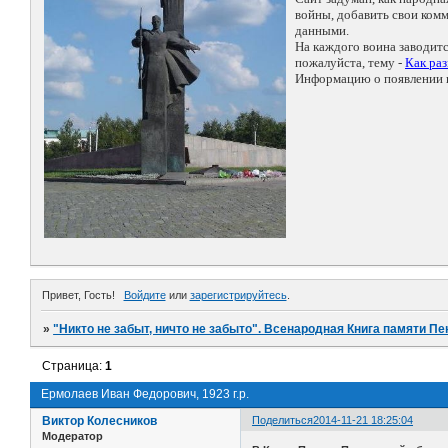
войны, добавить свои ко
данными.
На каждого воина заводит
пожалуйста, тему -
Как ра
Информацию о появлении н
Привет, Гость!
Войдите
или
зарегистрируйтесь
.
»
"Никто не забыт, ничто не забыто". Всенародная Книга памяти Пе
Страница:
1
Ермолаев Иван Федорович, 1923 г.р.
Виктор Колесников
Поделиться
2014-11-21 18:25:04
Модератор