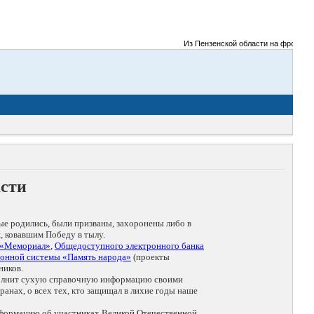
Из Пензенской области на фронты Вел
асти
ые родились, были призваны, захоронены либо в
, ковавшим Победу в тылу.
 «Мемориал»
,
Общедоступного электронного банка
онной системы «Память народа»
(проекты
ников.
дополнит сухую справочную информацию своими
анах, о всех тех, кто защищал в лихие годы наше
нформацию об участниках Великой Отечественной