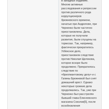
в западных изданиях.
Многие активные
расследования и репрессии
против различного рода
коррупционеров
брежневского времени,
начатые при Андропове, при
Черненко были частично
приостановлены. Дела,
которые не получили
развития, были спущены на
тормозах. Так, например,
фактически прекратилось
Узбекское дело,
приостановили следствие
против Николая Щелокова,
которое вскоре было
продолжено. Прекратилось
следствие по
«бриллиантовому делу» и с
Галины Брежневой был снят
домашний арест. Однако
некоторые громкие дела
продолжались. Так, уже при
Черненко был расстрелян
бывший глава Елисеевского
магазина Соколов[5], после
возобновления