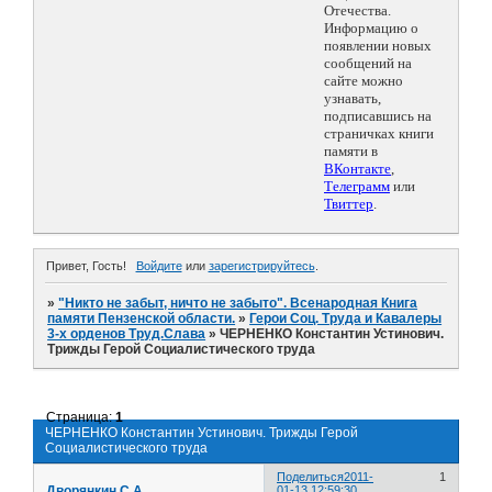
Отечества.
Информацию о
появлении новых
сообщений на
сайте можно
узнавать,
подписавшись на
страничках книги
памяти в
ВКонтакте
,
Телеграмм
или
Твиттер
.
Привет, Гость!
Войдите
или
зарегистрируйтесь
.
»
"Никто не забыт, ничто не забыто". Всенародная Книга
памяти Пензенской области.
»
Герои Соц. Труда и Кавалеры
3-х орденов Труд.Слава
»
ЧЕРНЕНКО Константин Устинович.
Трижды Герой Социалистического труда
Страница:
1
ЧЕРНЕНКО Константин Устинович. Трижды Герой
Социалистического труда
Поделиться
2011-
1
Дворянкин С.А.
01-13 12:59:30