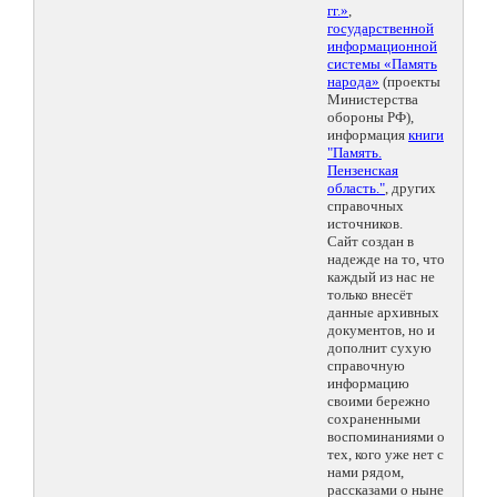
гг.»
,
государственной
информационной
системы «Память
народа»
(проекты
Министерства
обороны РФ),
информация
книги
"Память.
Пензенская
область."
, других
справочных
источников.
Сайт создан в
надежде на то, что
каждый из нас не
только внесёт
данные архивных
документов, но и
дополнит сухую
справочную
информацию
своими бережно
сохраненными
воспоминаниями о
тех, кого уже нет с
нами рядом,
рассказами о ныне