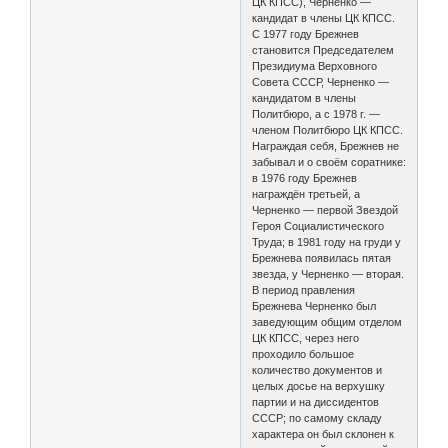
ЦК КПСС), Черненко —
кандидат в члены ЦК КПСС.
С 1977 году Брежнев
становится Председателем
Президиума Верховного
Совета СССР, Черненко —
кандидатом в члены
Политбюро, а с 1978 г. —
членом Политбюро ЦК КПСС.
Награждая себя, Брежнев не
забывал и о своём соратнике:
в 1976 году Брежнев
награждён третьей, а
Черненко — первой Звездой
Героя Социалистического
Труда; в 1981 году на груди у
Брежнева появилась пятая
звезда, у Черненко — вторая.
В период правления
Брежнева Черненко был
заведующим общим отделом
ЦК КПСС, через него
проходило большое
количество документов и
целых досье на верхушку
партии и на диссидентов
СССР; по самому складу
характера он был склонен к