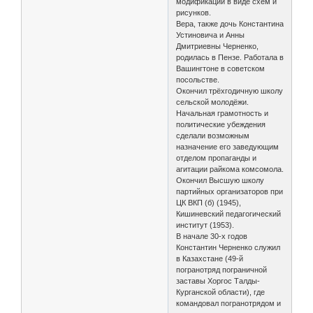
модификации в виде схем и
рисунков.
Вера, также дочь Константина
Устиновича и Анны
Дмитриевны Черненко,
родилась в Пензе. Работала в
Вашингтоне в советском
посольстве.
Окончил трёхгодичную школу
сельской молодёжи.
Начальная грамотность и
политические убеждения
сделали возможным
назначение его заведующим
отделом пропаганды и
агитации райкома комсомола.
Окончил Высшую школу
партийных организаторов при
ЦК ВКП (б) (1945),
Кишиневский педагогический
институт (1953).
В начале 30-х годов
Константин Черненко служил
в Казахстане (49-й
погранотряд пограничной
заставы Хоргос Талды-
Курганской области), где
командовал погранотрядом и