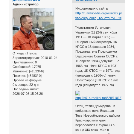
Администратор
Информация с сайта
http://ru.wikipedia.org/w/index.php?
title=Черненко,_Константин_Устинови
:
"Константин Устинович
Черненко (11 (24) сентября
1911 — 10 марта 1985) —
Генеральный секретарь ЦК
КПСС с 13 февраля 1984,
Председатель Президиума
Откуда:
г.Пенза
Верховного Совета СССР с
Зарегистрирован
: 2010-01-24
11 апреля 1984 (депутат — с
Приглашений:
0
1966-го). Член КПСС с 1931
Сообщений:
17075
года, ЦК КПСС — с 1971 года
Уважение:
[+1523/-6]
(кандидат с 1966-го), член
Позитив:
[+5483/-0]
Провел на форуме:
Политбюро ЦК КПСС с 1978
9 месяцев 22 дня
года (кандидат с 1977-го).
Последний визит:
2026-07-08 15:06:26
Отец, Устин Демидович, в
сибирское село Большая
Тесь Новосёловского района
Красноярского края
переселился с Украины в
конце XIX века. Жил в