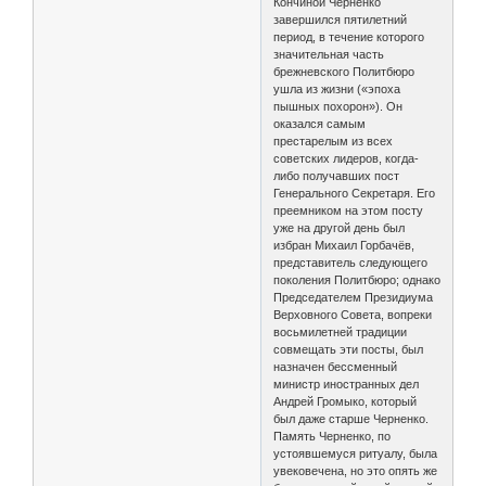
Кончиной Черненко
завершился пятилетний
период, в течение которого
значительная часть
брежневского Политбюро
ушла из жизни («эпоха
пышных похорон»). Он
оказался самым
престарелым из всех
советских лидеров, когда-
либо получавших пост
Генерального Секретаря. Его
преемником на этом посту
уже на другой день был
избран Михаил Горбачёв,
представитель следующего
поколения Политбюро; однако
Председателем Президиума
Верховного Совета, вопреки
восьмилетней традиции
совмещать эти посты, был
назначен бессменный
министр иностранных дел
Андрей Громыко, который
был даже старше Черненко.
Память Черненко, по
устоявшемуся ритуалу, была
увековечена, но это опять же