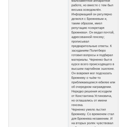
малозаметной аппаратной
работе, но вместе с тем был
весьма осведомлён.
Информацией он регулярно
делился с Брежневым и,
таким образом, имел
репутацию «секретаря
Брежнева». Он ведал почтой,
адресованной генсеку;
прописывал
предварительные ответы. К
заседаниям Политбюро
готовил вопросы и подбирал
материалы. Черненко был в
курсе всего происходящего в
высшем партийном эшелоне.
Он вовремя мог подсказать
Брежневу о чьём-то
приближающемся юбилее или
об очередном награждении.
Нередко решения исходили
от Константина Устиновича,
но оглашались от имени
генсека.
Черненко умело льстил
Брежневу. Со временем стал
для Брежнева незаменим. И
на вторых ролях чувствовал