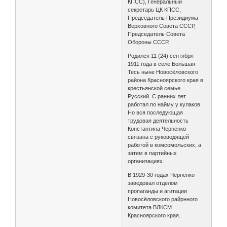
КПСС), Генеральный
секретарь ЦК КПСС,
Председатель Президиума
Верховного Совета СССР,
Председатель Совета
Обороны СССР.
Родился 11 (24) сентября
1911 года в селе Большая
Тесь ныне Новосёловского
района Красноярского края в
крестьянской семье.
Русский. С ранних лет
работал по найму у кулаков.
Но вся последующая
трудовая деятельность
Константина Черненко
связана с руководящей
работой в комсомольских, а
затем в партийных
организациях.
В 1929-30 годах Черненко
заведовал отделом
пропаганды и агитации
Новосёловского райрнного
комитета ВЛКСМ
Красноярского края.