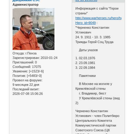
Администратор
Информация с сайта "Герои
страны"
http://www.warheroes.ru/hero/hero.asp?
Hero_id=9049
:
"Черненко Константин
Устинович
24. 9. 1911 - 10. 3. 1985
Трижды Герой Соц.Труда
Даты указов
Откуда:
г.Пенза
Зарегистрирован
: 2010-01-24
1. 02.03.1976
Приглашений:
0
2. 23.09.1981
Сообщений:
17075
3. 22.09.1984
Уважение:
[+1523/-6]
Позитив:
[+5483/-0]
Памятники
Провел на форуме:
В Москве на могиле у
9 месяцев 22 дня
Кремлёвской стены
Последний визит:
г. Владимир, бюст
2026-07-08 15:06:26
У Кремлёвской стены (вид
2)
Черненко Константин
Устинович - член Политбюро
Центрального Комитета
Коммунистической партии
Советского Союза (ЦК