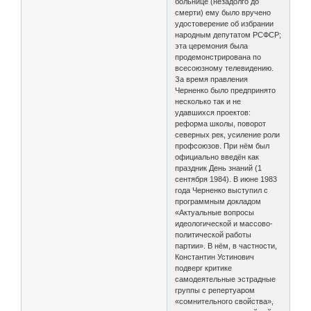
больнице (незадолго до
смерти) ему было вручено
удостоверение об избрании
народным депутатом РСФСР;
эта церемония была
продемонстрирована по
всесоюзному телевидению.
За время правления
Черненко было предпринято
несколько так и не
удавшихся проектов:
реформа школы, поворот
северных рек, усиление роли
профсоюзов. При нём был
официально введён как
праздник День знаний (1
сентября 1984). В июне 1983
года Черненко выступил с
программным докладом
«Актуальные вопросы
идеологической и массово-
политической работы
партии». В нём, в частности,
Константин Устинович
подверг критике
самодеятельные эстрадные
группы с репертуаром
«сомнительного свойства»,