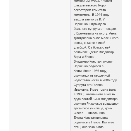
комсоргом курса, членом
факультетского бюро,
секретарём комитета
комсомола. В 1944 году
вышла замуж за К. У.
Черненко. Ограждала
больного супруга от поездок
с Брежневым на охоту. Анна
Дмитриевна была маленького
роста, с застенчивой
улыбкой. От брака с ней
появились дети: Владимир,
Вера и Елена.
Владимир Константинович
Черненко родился в
Кишинёве в 1936 году,
скончался от сердечной
недостаточности в 2006 году.
Супруга его Галина
Ивановна. Имеет сына (род.
в 1980), названного в честь
деда Костей. Сын Владимира
окончил Рязанское воздушно-
десантное училище, дочь
Олеся — школьница.
Елена Константиновна
родилась в Пензе. Как и её
отец, она закончила