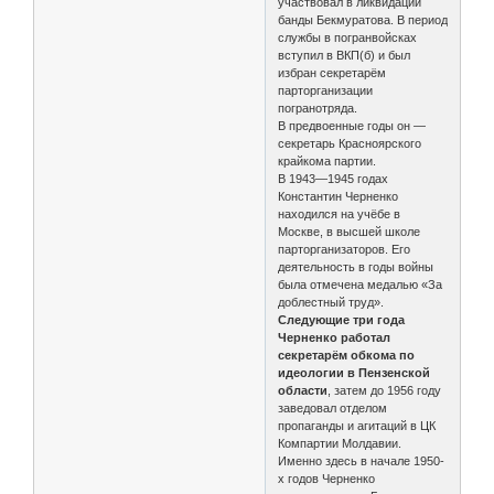
участвовал в ликвидации
банды Бекмуратова. В период
службы в погранвойсках
вступил в ВКП(б) и был
избран секретарём
парторганизации
погранотряда.
В предвоенные годы он —
секретарь Красноярского
крайкома партии.
В 1943—1945 годах
Константин Черненко
находился на учёбе в
Москве, в высшей школе
парторганизаторов. Его
деятельность в годы войны
была отмечена медалью «За
доблестный труд».
Следующие три года
Черненко работал
секретарём обкома по
идеологии в Пензенской
области
, затем до 1956 году
заведовал отделом
пропаганды и агитаций в ЦК
Компартии Молдавии.
Именно здесь в начале 1950-
х годов Черненко