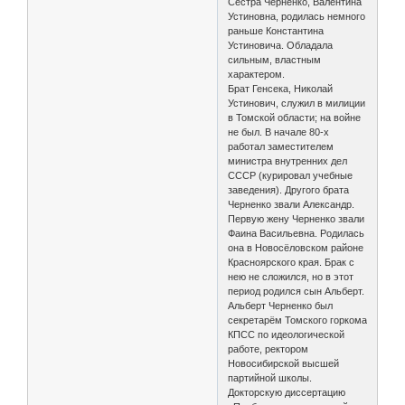
Сестра Черненко, Валентина
Устиновна, родилась немного
раньше Константина
Устиновича. Обладала
сильным, властным
характером.
Брат Генсека, Николай
Устинович, служил в милиции
в Томской области; на войне
не был. В начале 80-х
работал заместителем
министра внутренних дел
СССР (курировал учебные
заведения). Другого брата
Черненко звали Александр.
Первую жену Черненко звали
Фаина Васильевна. Родилась
она в Новосёловском районе
Красноярского края. Брак с
нею не сложился, но в этот
период родился сын Альберт.
Альберт Черненко был
секретарём Томского горкома
КПСС по идеологической
работе, ректором
Новосибирской высшей
партийной школы.
Докторскую диссертацию