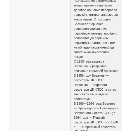
познакомился с Брежневым,
тогда первым секретарём.
Деловое общение переросло
в дружбу, которая длилась до
конца жизни. С помощью
Брежнева Черненко
совершил уникальную
партийную карьеру, пройдя от
основания до вершины
пирамиды власти, при этом
не обладая сколько-нибудь
заметными качествами
вождя.
С 1950 года карьера
Черненко неразрывно
связана с карьерой Брежнева
В 1956 году Брежнев —
секретарь ЦК КПСС,
Черненко — референт
секретаря ЦК КПСС, а затем
зав. сектором в отделе
пропаганды.
В 1960—1964 годы Брежнев
— Председатель Президиума
Верховного Совета СССР, с
1964 года — Первый
секретарь ЦК КПСС (а с 1966
г. — Генеральный секретарь