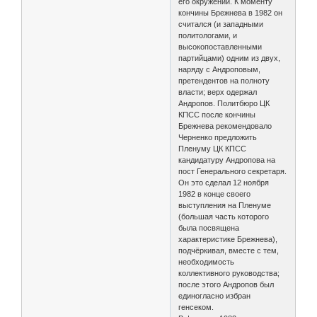
его окружении. К моменту
кончины Брежнева в 1982 он
считался (и западными
политологами, и
высокопоставленными
партийцами) одним из двух,
наряду с Андроповым,
претендентов на полноту
власти; верх одержал
Андропов. Политбюро ЦК
КПСС после кончины
Брежнева рекомендовало
Черненко предложить
Пленуму ЦК КПСС
кандидатуру Андропова на
пост Генерального секретаря.
Он это сделал 12 ноября
1982 в конце своего
выступления на Пленуме
(большая часть которого
была посвящена
характеристике Брежнева),
подчёркивая, вместе с тем,
необходимость
коллективного руководства;
после этого Андропов был
единогласно избран
генсеком.