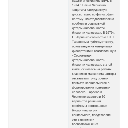
педагогический институт. В
1974 г. Елена Черненко
защитила кандидатскую
диссертацию по философии
на тему: «Методологические
проблемы социальной
детерминированности
биологии человека». В 1979 г.
Е. Черненко совместно с К. Е.
Тарасовым публикует книгу,
основанную на материалах
диссертации и озаглавленную
«Социальная
детерминированность
биологии человека»; в этой
книге, ссылаясь на работы
классиков марксизма, авторы
отстаивали точку зрения
примата «социального» в
формировании поведения
человека. Тарасов и
Черненко выделяли 60
вариантов решения
проблемы соотношения
биологического и
социального, представляя
эти варианты и
всевозможные их