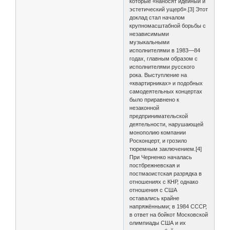
которые «наносят идейный и
эстетический ущерб».[3] Этот
доклад стал началом
крупномасштабной борьбы с
независимыми
музыкальными
исполнителями в 1983—84
годах, главным образом с
исполнителями русского
рока. Выступление на
«квартирниках» и подобных
самодеятельных концертах
было приравнено к
незаконной
предпринимательской
деятельности, нарушающей
монополию компании
Росконцерт, и грозило
тюремным заключением.[4]
При Черненко началась
постбрежневская и
постмаоистская разрядка в
отношениях с КНР, однако
отношения с США
оставались крайне
напряжёнными; в 1984 СССР,
в ответ на бойкот Московской
олимпиады США и их