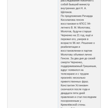
расследования покончил с
собой бывший министр
внутренних дел Н. А.
Щёлоков.
По предложению Ричарда
Косолапова генсек
восстановил в КПСС 94-
летнего В. М. Молотова;
Молотов, будучи старше
Черненко на 21 год, ещё и
пережил его, умерев в
возрасте 96 лет. Решение о
реабилитации и
восстановлении в партии
Молотову объявил лично
Генсек. За два дня до своей
смерти Черненко,
поддерживаемый Гришиным,
вдруг появился на
телеэкране и с трудом
произнёс несколько
приветственных фраз.
Константин Устинович
скончался после года и
двадцати пяти дней
правления и стал последним
похороненным у
Кремлёвской стены.