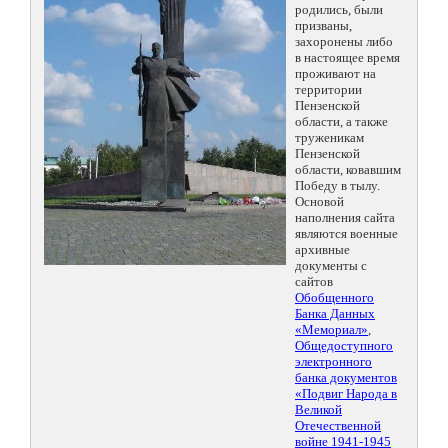
родились, были
призваны,
захоронены либо
в настоящее время
проживают на
территории
Пензенской
области, а также
труженикам
Пензенской
области, ковавшим
Победу в тылу.
Основой
наполнения сайта
являются военные
архивные
документы с
сайтов
Обобщенного
Банка Данных
«Мемориал»
,
Общедоступного
электронного
банка документов
«Подвиг Народа в
Великой
Отечественной
войне 1941-1945