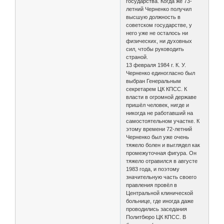
государства. Когда же 73-
летний Черненко получил
высшую должность в
советском государстве, у
него уже не осталось ни
физических, ни духовных
сил, чтобы руководить
страной.
13 февраля 1984 г. К. У.
Черненко единогласно был
выбран Генеральным
секретарем ЦК КПСС. К
власти в огромной державе
пришёл человек, нигде и
никогда не работавший на
самостоятельном участке. К
этому времени 72-летний
Черненко был уже очень
тяжело болен и выглядел как
промежуточная фигура. Он
тяжело отравился в августе
1983 года, и поэтому
значительную часть своего
правления провёл в
Центральной клинической
больнице, где иногда даже
проводились заседания
Политбюро ЦК КПСС. В