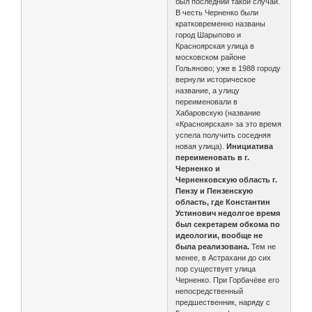
был последний такой случай.
В честь Черненко были
кратковременно названы
город Шарыпово и
Красноярская улица в
московском районе
Гольяново; уже в 1988 городу
вернули историческое
название, а улицу
переименовали в
Хабаровскую (название
«Красноярская» за это время
успела получить соседняя
новая улица).
Инициатива
переименовать в г.
Черненко и
Черненковскую область г.
Пензу и Пензенскую
область, где Константин
Устинович недолгое время
был секретарем обкома по
идеологии, вообще не
была реализована.
Тем не
менее, в Астрахани до сих
пор существует улица
Черненко. При Горбачёве его
непосредственный
предшественник, наряду с