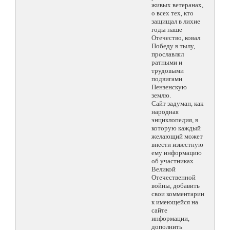
живых ветеранах,
о всех тех, кто
защищал в лихие
годы наше
Отечество, ковал
Победу в тылу,
прославлял
ратными и
трудовыми
подвигами
Пензенскую
землю.
Сайт задуман, как
народная
энциклопедия, в
которую каждый
желающий может
внести известную
ему информацию
об участниках
Великой
Отечественной
войны, добавить
свои комментарии
к имеющейся на
сайте
информации,
дополнить