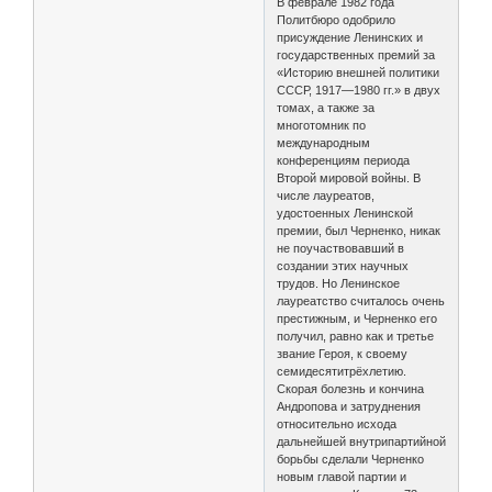
В феврале 1982 года
Политбюро одобрило
присуждение Ленинских и
государственных премий за
«Историю внешней политики
СССР, 1917—1980 гг.» в двух
томах, а также за
многотомник по
международным
конференциям периода
Второй мировой войны. В
числе лауреатов,
удостоенных Ленинской
премии, был Черненко, никак
не поучаствовавший в
создании этих научных
трудов. Но Ленинское
лауреатство считалось очень
престижным, и Черненко его
получил, равно как и третье
звание Героя, к своему
семидесятитрёхлетию.
Скорая болезнь и кончина
Андропова и затруднения
относительно исхода
дальнейшей внутрипартийной
борьбы сделали Черненко
новым главой партии и