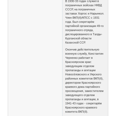
В 1930-33 годах служил в
пограничных войсках НКВД
СССР, на пограничных
заставах Хоргос и Нарынкол.
Член ВКП(б)/КПСС с 1931
года. Был секретарём
партийной организации 49-го
пограничного отряда,
дислоцированного в Талды-
Курганской области
Казахской ССР.
Окончив действительную
военную службу, Константин
Черненко работает в
Красноярском крае:
заведующим отделом
пропаганды и агитации
Новосёловского и Уярского
районных комитетов ВКП(б),
директором Красноярского
краевого дома партийного
просвещения, заместителем
заведующего отделом
пропаганды и агитации, в
1941-43 годах - секретарём
Красноярского краевого
комитета ВКП(б).