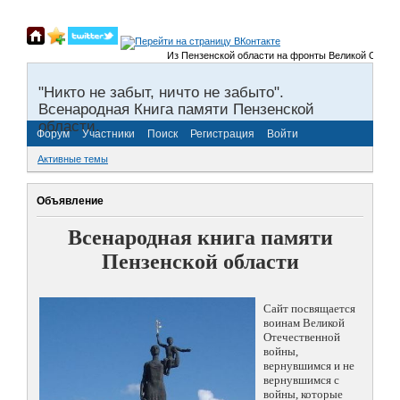
Из Пензенской области на фронты Великой Отечественн
"Никто не забыт, ничто не забыто".
Всенародная Книга памяти Пензенской
области.
Форум
Участники
Поиск
Регистрация
Войти
Активные темы
Объявление
Всенародная книга памяти
Пензенской области
Сайт посвящается
воинам Великой
Отечественной
войны,
вернувшимся и не
вернувшимся с
войны, которые