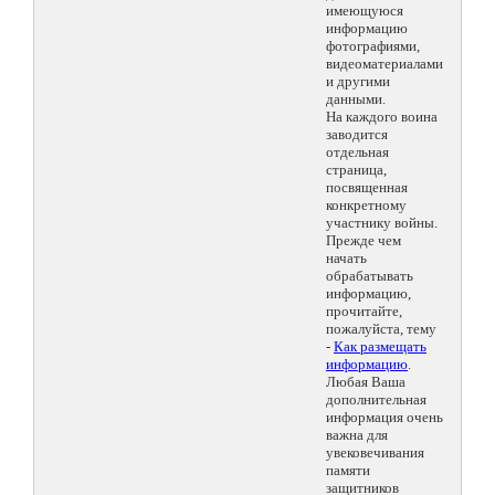
имеющуюся
информацию
фотографиями,
видеоматериалами
и другими
данными.
На каждого воина
заводится
отдельная
страница,
посвященная
конкретному
участнику войны.
Прежде чем
начать
обрабатывать
информацию,
прочитайте,
пожалуйста, тему
-
Как размещать
информацию
.
Любая Ваша
дополнительная
информация очень
важна для
увековечивания
памяти
защитников