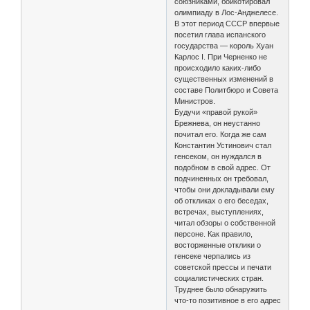
союзниками, бойкотировал
олимпиаду в Лос-Анджелесе.
В этот период СССР впервые
посетил глава испанского
государства — король Хуан
Карлос I. При Черненко не
происходило каких-либо
существенных изменений в
составе Политбюро и Совета
Министров.
Будучи «правой рукой»
Брежнева, он неустанно
почитал его. Когда же сам
Константин Устинович стал
генсеком, он нуждался в
подобном в свой адрес. От
подчиненных он требовал,
чтобы они докладывали ему
об откликах о его беседах,
встречах, выступлениях,
читал обзоры о собственной
персоне. Как правило,
восторженные отклики о
генсеке черпались из
советской прессы и печати
социалистических стран.
Труднее было обнаружить
что-то позитивное в его адрес