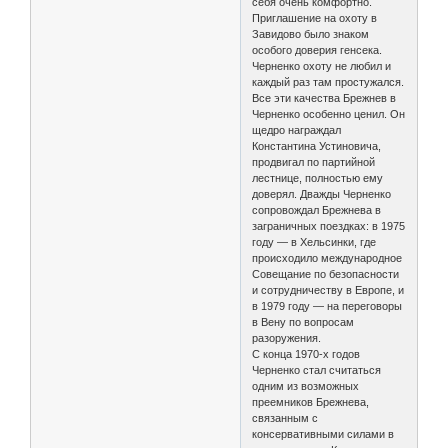
себя очень комфортно.
Приглашение на охоту в
Завидово было знаком
особого доверия генсека.
Черненко охоту не любил и
каждый раз там простужался.
Все эти качества Брежнев в
Черненко особенно ценил. Он
щедро награждал
Константина Устиновича,
продвигал по партийной
лестнице, полностью ему
доверял. Дважды Черненко
сопровождал Брежнева в
заграничных поездках: в 1975
году — в Хельсинки, где
происходило международное
Совещание по безопасности
и сотрудничеству в Европе, и
в 1979 году — на переговоры
в Вену по вопросам
разоружения.
С конца 1970-х годов
Черненко стал считаться
одним из возможных
преемников Брежнева,
связанным с
консервативными силами в