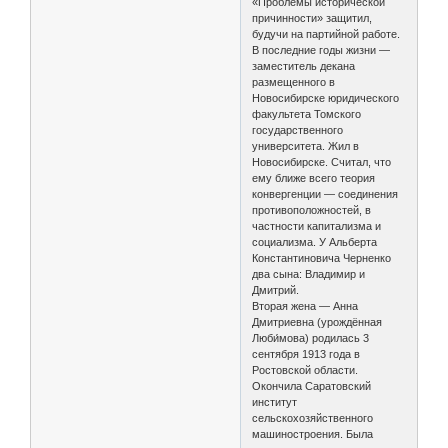
«Проблемы исторической
причинности» защитил,
будучи на партийной работе.
В последние годы жизни —
заместитель декана
размещенного в
Новосибирске юридического
факультета Томского
государственного
университета. Жил в
Новосибирске. Считал, что
ему ближе всего теория
конвергенции — соединения
противоположностей, в
частности капитализма и
социализма. У Альберта
Константиновича Черненко
два сына: Владимир и
Дмитрий.
Вторая жена — Анна
Дмитриевна (урождённая
Люби́мова) родилась 3
сентября 1913 года в
Ростовской области.
Окончила Саратовский
институт
сельскохозяйственного
машиностроения. Была