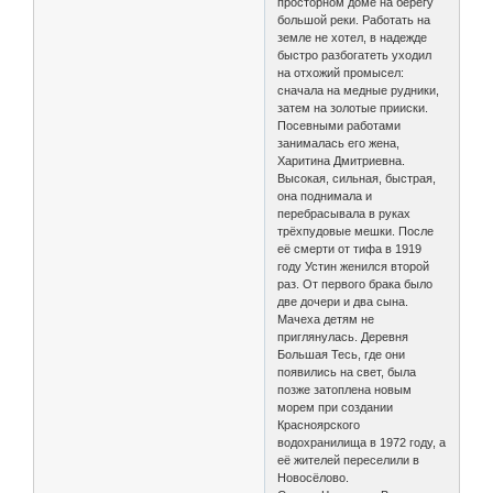
просторном доме на берегу
большой реки. Работать на
земле не хотел, в надежде
быстро разбогатеть уходил
на отхожий промысел:
сначала на медные рудники,
затем на золотые прииски.
Посевными работами
занималась его жена,
Харитина Дмитриевна.
Высокая, сильная, быстрая,
она поднимала и
перебрасывала в руках
трёхпудовые мешки. После
её смерти от тифа в 1919
году Устин женился второй
раз. От первого брака было
две дочери и два сына.
Мачеха детям не
приглянулась. Деревня
Большая Тесь, где они
появились на свет, была
позже затоплена новым
морем при создании
Красноярского
водохранилища в 1972 году, а
её жителей переселили в
Новосёлово.