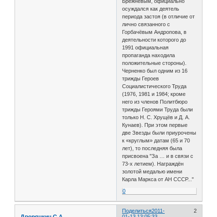
Брежневым, официально
осуждался как деятель
периода застоя (в отличие от
лично связанного с
Горбачёвым Андропова, в
деятельности которого до
1991 официальная
пропаганда находила
положительные стороны).
Черненко был одним из 16
трижды Героев
Социалистического Труда
(1976, 1981 и 1984; кроме
него из членов Политбюро
трижды Героями Труда были
только Н. С. Хрущёв и Д. А.
Кунаев). При этом первые
две Звезды были приурочены
к «круглым» датам (65 и 70
лет), то последняя была
присвоена "За … и в связи с
73-х летием). Награждён
золотой медалью имени
Карла Маркса от АН СССР..."
0
Поделиться
2011-
2
Дворянкин С.А.
01-13 13:05:33