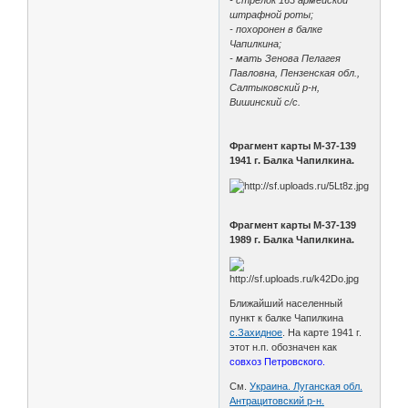
штрафной роты;
- похоронен в балке
Чапилкина;
- мать Зенова Пелагея
Павловна, Пензенская обл.,
Салтыковский р-н,
Вишинский с/с.
Фрагмент карты М-37-139
1941 г. Балка Чапилкина.
Фрагмент карты М-37-139
1989 г. Балка Чапилкина.
Ближайший населенный
пункт к балке Чапилкина
с.Захидное
. На карте 1941 г.
этот н.п. обозначен как
совхоз Петровского.
См.
Украина. Луганская обл.
Антрацитовский р-н.