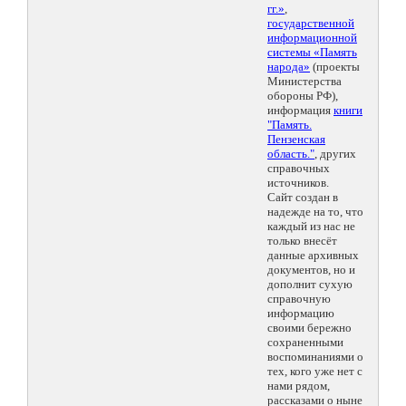
гг.»
,
государственной
информационной
системы «Память
народа»
(проекты
Министерства
обороны РФ),
информация
книги
"Память.
Пензенская
область."
, других
справочных
источников.
Сайт создан в
надежде на то, что
каждый из нас не
только внесёт
данные архивных
документов, но и
дополнит сухую
справочную
информацию
своими бережно
сохраненными
воспоминаниями о
тех, кого уже нет с
нами рядом,
рассказами о ныне