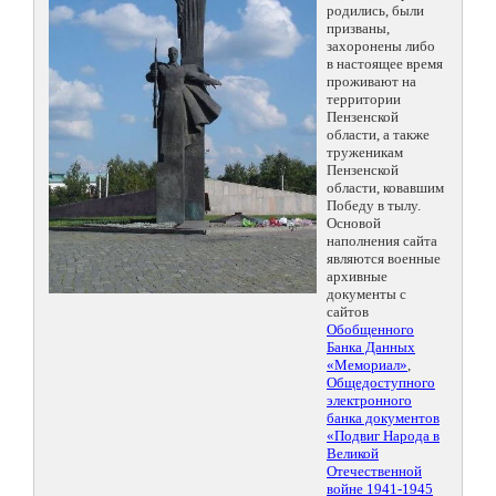
родились, были
призваны,
захоронены либо
в настоящее время
проживают на
территории
Пензенской
области, а также
труженикам
Пензенской
области, ковавшим
Победу в тылу.
Основой
наполнения сайта
являются военные
архивные
документы с
сайтов
Обобщенного
Банка Данных
«Мемориал»
,
Общедоступного
электронного
банка документов
«Подвиг Народа в
Великой
Отечественной
войне 1941-1945