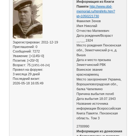
Информация из Книги
Памяти
http://www.obd-
memorial.ru/html/info.htm?
id=1050221730
Фамилия Зенов
Имя Николай
Отчество Матвеевич
Дата рождения/Возраст
__.__.1924
Зарегистрирован
: 2011-12-19
Место рождения Пензенская
Приглашений:
0
обл., Земетчинский р-н, д.
Сообщений:
7272
Выша
Уважение:
[+1145/-0]
Дата и место призыва
Позитив:
[+20/-0]
Земетчинский РВК
Возраст:
75
[1951-06-24]
Провел на форуме:
Воинское звание
3 месяца 29 дней
красноармеец
Последний визит:
Место захоронения Украина,
2026-05-18 16:05:49
Ворошиловоградская обл.,
балка Чапилкино
Причина выбытия погиб
Дата выбытия 18.07.1943
Название источника
информации Всероссийская
Книга Памяти. Пензенская
область. Том 3
2700990
Информация из донесения
о безвозвратных потерях