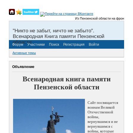
Из Пензенской области на фронты Вели
"Никто не забыт, ничто не забыто".
Всенародная Книга памяти Пензенской
области.
Форум
Участники
Поиск
Регистрация
Войти
Активные темы
Объявление
Всенародная книга памяти
Пензенской области
Сайт посвящается
воинам Великой
Отечественной
войны,
вернувшимся и не
вернувшимся с
войны, которые