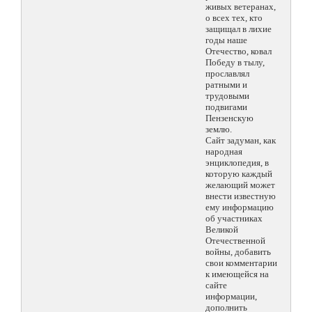
живых ветеранах,
о всех тех, кто
защищал в лихие
годы наше
Отечество, ковал
Победу в тылу,
прославлял
ратными и
трудовыми
подвигами
Пензенскую
землю.
Сайт задуман, как
народная
энциклопедия, в
которую каждый
желающий может
внести известную
ему информацию
об участниках
Великой
Отечественной
войны, добавить
свои комментарии
к имеющейся на
сайте
информации,
дополнить