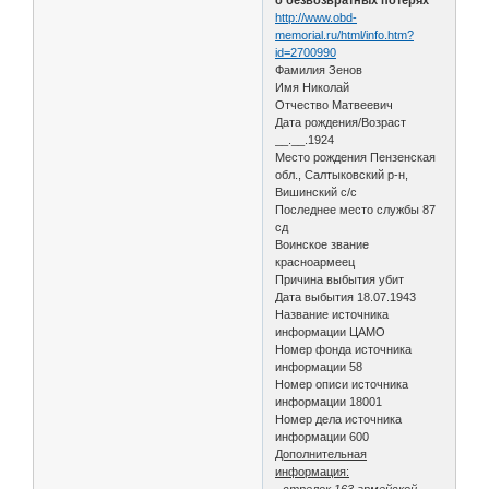
http://www.obd-
memorial.ru/html/info.htm?
id=2700990
Фамилия Зенов
Имя Николай
Отчество Матвеевич
Дата рождения/Возраст
__.__.1924
Место рождения Пензенская
обл., Салтыковский р-н,
Вишинский с/с
Последнее место службы 87
сд
Воинское звание
красноармеец
Причина выбытия убит
Дата выбытия 18.07.1943
Название источника
информации ЦАМО
Номер фонда источника
информации 58
Номер описи источника
информации 18001
Номер дела источника
информации 600
Дополнительная
информация:
- стрелок 163 армейской