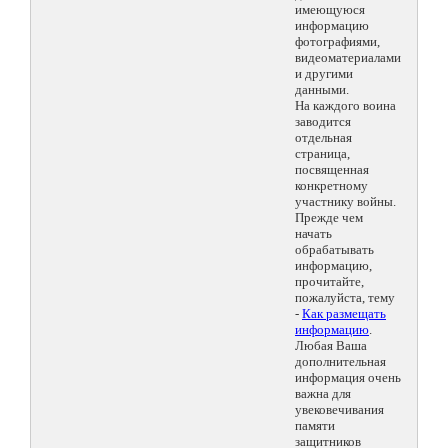
имеющуюся
информацию
фотографиями,
видеоматериалами
и другими
данными.
На каждого воина
заводится
отдельная
страница,
посвященная
конкретному
участнику войны.
Прежде чем
начать
обрабатывать
информацию,
прочитайте,
пожалуйста, тему
-
Как размещать
информацию
.
Любая Ваша
дополнительная
информация очень
важна для
увековечивания
памяти
защитников