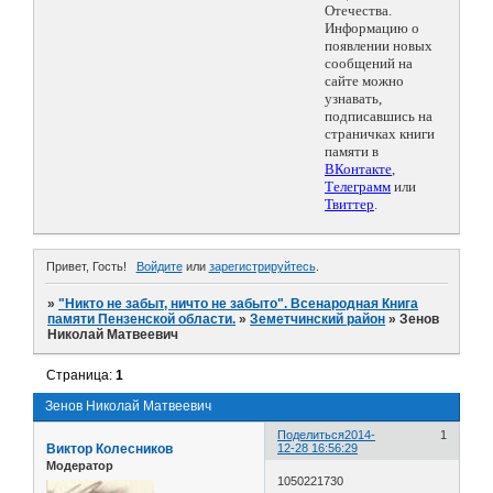
Отечества.
Информацию о
появлении новых
сообщений на
сайте можно
узнавать,
подписавшись на
страничках книги
памяти в
ВКонтакте
,
Телеграмм
или
Твиттер
.
Привет, Гость!
Войдите
или
зарегистрируйтесь
.
»
"Никто не забыт, ничто не забыто". Всенародная Книга
памяти Пензенской области.
»
Земетчинский район
»
Зенов
Николай Матвеевич
Страница:
1
Зенов Николай Матвеевич
Поделиться
2014-
1
Виктор Колесников
12-28 16:56:29
Модератор
1050221730