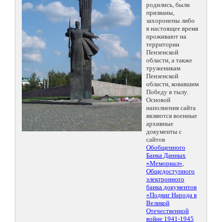
родились, были
призваны,
захоронены либо
в настоящее время
проживают на
территории
Пензенской
области, а также
труженикам
Пензенской
области, ковавшим
Победу в тылу.
Основой
наполнения сайта
являются военные
архивные
документы с
сайтов
Обобщенного
Банка Данных
«Мемориал»
,
Общедоступного
электронного
банка документов
«Подвиг Народа в
Великой
Отечественной
войне 1941-1945