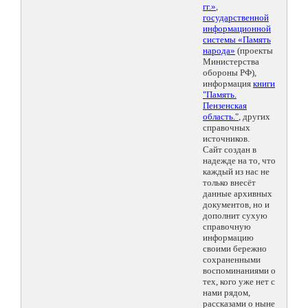
гг.»
,
государственной
информационной
системы «Память
народа»
(проекты
Министерства
обороны РФ),
информация
книги
"Память.
Пензенская
область."
, других
справочных
источников.
Сайт создан в
надежде на то, что
каждый из нас не
только внесёт
данные архивных
документов, но и
дополнит сухую
справочную
информацию
своими бережно
сохраненными
воспоминаниями о
тех, кого уже нет с
нами рядом,
рассказами о ныне