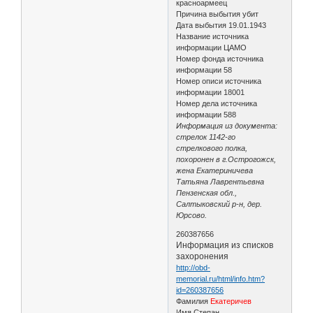
красноармеец
Причина выбытия убит
Дата выбытия 19.01.1943
Название источника
информации ЦАМО
Номер фонда источника
информации 58
Номер описи источника
информации 18001
Номер дела источника
информации 588
Информация из документа:
стрелок 1142-го
стрелкового полка,
похоронен в г.Острогожск,
жена Екатериничева
Татьяна Лаврентьевна
Пензенская обл.,
Салтыковский р-н, дер.
Юрсово.
260387656
Информация из списков
захоронения
http://obd-
memorial.ru/html/info.htm?
id=260387656
Фамилия
Екатеричев
Имя Степан