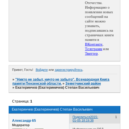
Отечества.
Информацию о
появлении новых
сообщений на
сайте можно
узнавать,
подписавшись на
страничках книги
памяти в
ВКонтакте
,
Телеграмм
или
Твиттер
.
Привет, Гость!
Войдите
или
зарегистрируйтесь
.
»
"Никто не забыт, ничто не забыто". Всенародная Книга
памяти Пензенской области.
»
Земетчинский район
»
Екатеринчев (Екатериничев) Степан Васильевич
Страница:
1
Екатеринчев (Екатериничев) Степан Васильевич
Поделиться
2015-
1
Александр 65
01-05 18:19:38
Модератор
Информация из ОБД