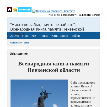
Из Пензенской области на фронты Великой Отечес
"Никто не забыт, ничто не забыто".
Всенародная Книга памяти Пензенской
области.
Форум
Участники
Поиск
Регистрация
Войти
Активные темы
Объявление
Всенародная книга памяти
Пензенской области
Сайт посвящается
воинам Великой
Отечественной
войны,
вернувшимся и не
вернувшимся с
войны, которые