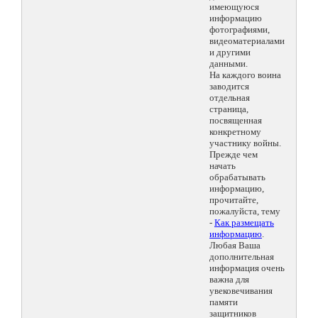
имеющуюся
информацию
фотографиями,
видеоматериалами
и другими
данными.
На каждого воина
заводится
отдельная
страница,
посвященная
конкретному
участнику войны.
Прежде чем
начать
обрабатывать
информацию,
прочитайте,
пожалуйста, тему
-
Как размещать
информацию
.
Любая Ваша
дополнительная
информация очень
важна для
увековечивания
памяти
защитников