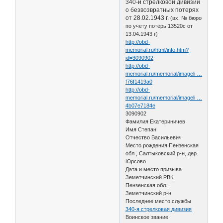
340-й стрелковой дивизии
о безвозвратных потерях
от 28.02.1943 г.
(вх. № бюро
по учету потерь 13520с от
13.04.1943 г)
http://obd-
memorial.ru/html/info.htm?
id=3090902
http://obd-
memorial.ru/memorial/imageli …
f76f1419a0
http://obd-
memorial.ru/memorial/imageli …
4b07e7184e
3090902
Фамилия Екатериничев
Имя Степан
Отчество Васильевич
Место рождения Пензенская
обл., Салтыковский р-н, дер.
Юрсово
Дата и место призыва
Земетчинский РВК,
Пензенская обл.,
Земетчинский р-н
Последнее место службы
340-я стрелковая дивизия
Воинское звание