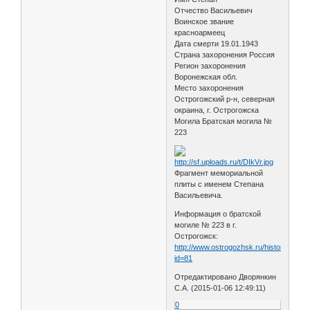
Отчество Васильевич
Воинское звание
красноармеец
Дата смерти 19.01.1943
Страна захоронения Россия
Регион захоронения
Воронежская обл.
Место захоронения
Острогожский р-н, северная
окраина, г. Острогожска
Могила Братская могила №
223
Фрагмент мемориальной
плиты с именем Степана
Васильевича.
Информация о братской
могиле № 223 в г.
Острогожск:
http://www.ostrogozhsk.ru/history/index
id=81
Отредактировано Дворянкин
С.А. (2015-01-06 12:49:11)
0