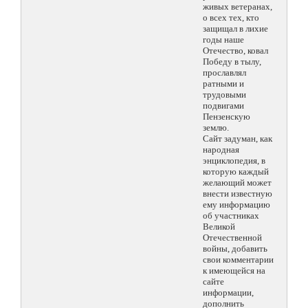
живых ветеранах,
о всех тех, кто
защищал в лихие
годы наше
Отечество, ковал
Победу в тылу,
прославлял
ратными и
трудовыми
подвигами
Пензенскую
землю.
Сайт задуман, как
народная
энциклопедия, в
которую каждый
желающий может
внести известную
ему информацию
об участниках
Великой
Отечественной
войны, добавить
свои комментарии
к имеющейся на
сайте
информации,
дополнить