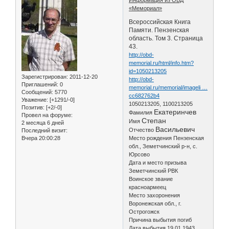
«Мемориал»
Всероссийская Книга
Памяти. Пензенская
область. Том 3. Страница
43.
http://obd-
memorial.ru/html/info.htm?
id=1050213205
Зарегистрирован
: 2011-12-20
http://obd-
Приглашений:
0
memorial.ru/memorial/imageli …
Сообщений:
5770
cc682762b4
Уважение:
[+1291/-0]
1050213205, 1100213205
Позитив:
[+2/-0]
Екатеринчев
Фамилия
Провел на форуме:
Степан
Имя
2 месяца 6 дней
Васильевич
Отчество
Последний визит:
Вчера 20:00:28
Место рождения Пензенская
обл., Земетчинский р-н, с.
Юрсово
Дата и место призыва
Земетчинский РВК
Воинское звание
красноармеец
Место захоронения
Воронежская обл., г.
Острогожск
Причина выбытия погиб
Дата выбытия 19.01.1943