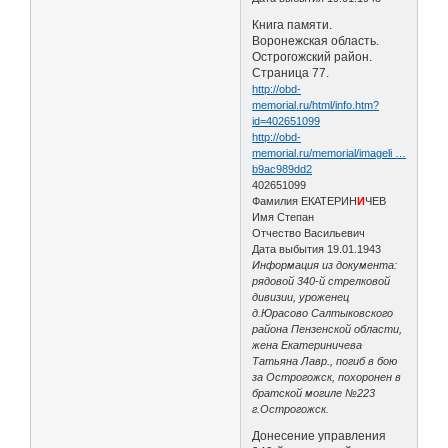
Книга памяти.
Воронежская область.
Острогожский район.
Страница 77.
http://obd-
memorial.ru/html/info.htm?
id=402651099
http://obd-
memorial.ru/memorial/imageli …
b9ac989dd2
402651099
Фамилия ЕКАТЕРИН
И
ЧЕВ
Имя Степан
Отчество Васильевич
Дата выбытия 19.01.1943
Информация из документа:
рядовой 340-й стрелковой
дивизии, уроженец
д.Юрасово Салтыковского
района Пензенской области,
жена Екатериничева
Татьяна Лавр., погиб в бою
за Острогожск, похоронен в
братской могиле №223
г.Острогожск.
Донесение управления