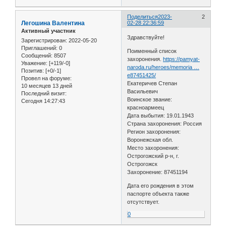
Поделиться
2023-
2
Легошина Валентина
02-28 22:36:59
Активный участник
Здравствуйте!
Зарегистрирован
: 2022-05-20
Приглашений:
0
Поименный список
Сообщений:
8507
захоронения.
https://pamyat-
Уважение:
[+119/-0]
naroda.ru/heroes/memoria …
Позитив:
[+0/-1]
e87451425/
Провел на форуме:
Екатеричев Степан
10 месяцев 13 дней
Васильевич
Последний визит:
Воинское звание:
Сегодня 14:27:43
красноармеец
Дата выбытия: 19.01.1943
Страна захоронения: Россия
Регион захоронения:
Воронежская обл.
Место захоронения:
Острогожский р-н, г.
Острогожск
Захоронение: 87451194
Дата его рождения в этом
паспорте объекта также
отсутствует.
0