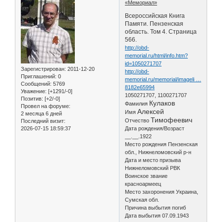
«Мемориал»
Всероссийская Книга
Памяти. Пензенская
область. Том 4. Страница
566.
http://obd-
memorial.ru/html/info.htm?
id=1050271707
Зарегистрирован
: 2011-12-20
http://obd-
Приглашений:
0
memorial.ru/memorial/imageli …
Сообщений:
5769
8182e65994
Уважение:
[+1291/-0]
1050271707, 1100271707
Позитив:
[+2/-0]
Кулаков
Фамилия
Провел на форуме:
Алексей
Имя
2 месяца 6 дней
Тимофеевич
Отчество
Последний визит:
2026-07-15 18:59:37
Дата рождения/Возраст
__.__.1922
Место рождения Пензенская
обл., Нижнеломовский р-н
Дата и место призыва
Нижнеломовский РВК
Воинское звание
красноармеец
Место захоронения Украина,
Сумская обл.
Причина выбытия погиб
Дата выбытия 07.09.1943