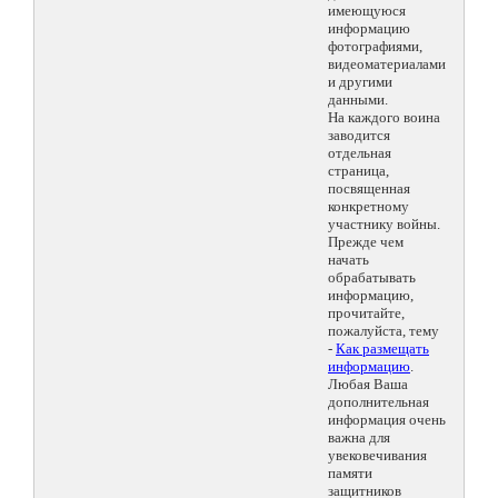
имеющуюся
информацию
фотографиями,
видеоматериалами
и другими
данными.
На каждого воина
заводится
отдельная
страница,
посвященная
конкретному
участнику войны.
Прежде чем
начать
обрабатывать
информацию,
прочитайте,
пожалуйста, тему
-
Как размещать
информацию
.
Любая Ваша
дополнительная
информация очень
важна для
увековечивания
памяти
защитников