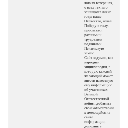
живых ветеранах,
о всех тех, кто
защищал в лихие
годы наше
Отечество, ковал
Победу в тылу,
прославлял
ратными и
трудовыми
подвигами
Пензенскую
землю.
Сайт задуман, как
народная
энциклопедия, в
которую каждый
желающий может
внести известную
ему информацию
об участниках
Великой
Отечественной
войны, добавить
свои комментарии
к имеющейся на
сайте
информации,
дополнить