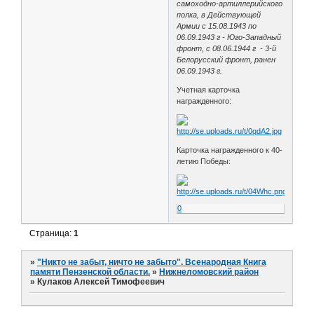
самоходно-артиллерийского
полка, в Действующей
Армии с 15.08.1943 по
06.09.1943 г - Юго-Западный
фронт, с 08.06.1944 г - 3-й
Белорусский фронт, ранен
06.09.1943 г.
Учетная карточка
награжденного:
Карточка награжденного к 40-
летию Победы:
0
Страница:
1
»
"Никто не забыт, ничто не забыто". Всенародная Книга
памяти Пензенской области.
»
Нижнеломовский район
»
Кулаков Алексей Тимофеевич