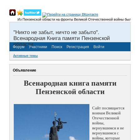
Из Пензенской области на фронты Великой Отечественной войны было призвано
"Никто не забыт, ничто не забыто".
Всенародная Книга памяти Пензенской
области.
Форум
Участники
Поиск
Регистрация
Войти
Активные темы
Объявление
Всенародная книга памяти
Пензенской области
Сайт посвящается
воинам Великой
Отечественной
войны,
вернувшимся и не
вернувшимся с
войны, которые