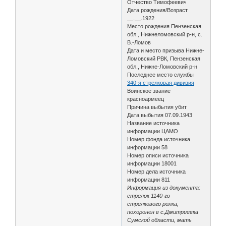
Отчество Тимофеевич
Дата рождения/Возраст
__.__.1922
Место рождения Пензенская
обл., Нижнеломовский р-н, с.
В.-Ломов
Дата и место призыва Нижне-
Ломовский РВК, Пензенская
обл., Нижне-Ломовский р-н
Последнее место службы
340-я стрелковая дивизия
Воинское звание
красноармеец
Причина выбытия убит
Дата выбытия 07.09.1943
Название источника
информации ЦАМО
Номер фонда источника
информации 58
Номер описи источника
информации 18001
Номер дела источника
информации 811
Информация из документа:
стрелок 1140-го
стрелкового ролка,
похоронен в с.Дмитриевка
Сумской области, мать