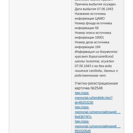
Причина выбытия осужден
Дата выбытия 07.06.1943
Название источника
информации ЦАМО
Номер фонда источника
информации 58
Номер описи источника
информации 18001
Номер дела источника
информации 184
Информация из документа:
курсант Борисоглебской
школы пилотов, осужден
07.06.1943 г на два года
лишения свободы, данных о
родственниках нет.
Учетно-регистрационная
карточка №2548
http://obd-
memorial.ru/html/info.htm?
id=85253230
http://obd-
memorial.ru/memorial/imageli …
8e63674f7c
http://obd-
memorial.ru/memorial/imageli …
ff203205d5