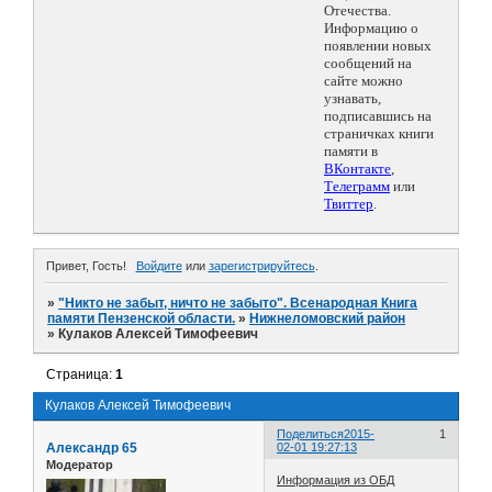
Отечества.
Информацию о
появлении новых
сообщений на
сайте можно
узнавать,
подписавшись на
страничках книги
памяти в
ВКонтакте
,
Телеграмм
или
Твиттер
.
Привет, Гость!
Войдите
или
зарегистрируйтесь
.
»
"Никто не забыт, ничто не забыто". Всенародная Книга
памяти Пензенской области.
»
Нижнеломовский район
»
Кулаков Алексей Тимофеевич
Страница:
1
Кулаков Алексей Тимофеевич
Поделиться
2015-
1
Александр 65
02-01 19:27:13
Модератор
Информация из ОБД