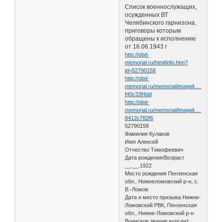
Список военнослужащих,
осужденных ВТ
Челябинского гарнизона,
приговоры которым
обращены к исполнению
от 16.06.1943 г
http://obd-
memorial.ru/html/info.htm?
id=52790158
http://obd-
memorial.ru/memorial/imageli …
f40c33f4dd
http://obd-
memorial.ru/memorial/imageli …
8412c782f6
52790158
Фамилия Кулаков
Имя Алексей
Отчество Тимофеевич
Дата рождения/Возраст
__.__.1922
Место рождения Пензенская
обл., Нижнеломовский р-н, с.
В.-Ломов
Дата и место призыва Нижне-
Ломовский РВК, Пензенская
обл., Нижне-Ломовский р-н
Воинское звание курсант