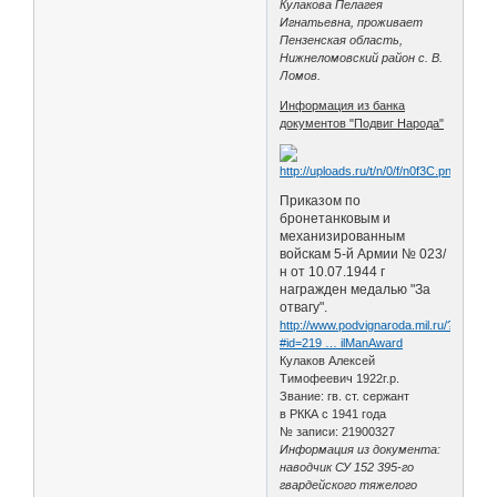
Кулакова Пелагея
Игнатьевна, проживает
Пензенская область,
Нижнеломовский район с. В.
Ломов.
Информация из банка
документов "Подвиг Народа"
Приказом по
бронетанковым и
механизированным
войскам 5-й Армии № 023/
н от 10.07.1944 г
награжден медалью "За
отвагу".
http://www.podvignaroda.mil.ru/?
#id=219 … ilManAward
Кулаков Алексей
Тимофеевич 1922г.р.
Звание: гв. ст. сержант
в РККА с 1941 года
№ записи: 21900327
Информация из документа:
наводчик СУ 152 395-го
гвардейского тяжелого