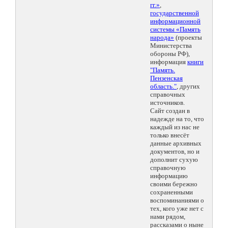
гг.»
,
государственной
информационной
системы «Память
народа»
(проекты
Министерства
обороны РФ),
информация
книги
"Память.
Пензенская
область."
, других
справочных
источников.
Сайт создан в
надежде на то, что
каждый из нас не
только внесёт
данные архивных
документов, но и
дополнит сухую
справочную
информацию
своими бережно
сохраненными
воспоминаниями о
тех, кого уже нет с
нами рядом,
рассказами о ныне