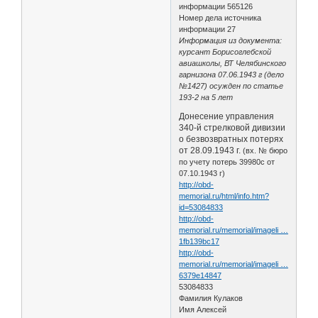
информации 565126
Номер дела источника
информации 27
Информация из документа:
курсант Борисоглебской
авиашколы, ВТ Челябинского
гарнизона 07.06.1943 г (дело
№1427) осужден по статье
193-2 на 5 лет
Донесение управления
340-й стрелковой дивизии
о безвозвратных потерях
от 28.09.1943 г.
(вх. № бюро
по учету потерь 39980с от
07.10.1943 г)
http://obd-
memorial.ru/html/info.htm?
id=53084833
http://obd-
memorial.ru/memorial/imageli …
1fb139bc17
http://obd-
memorial.ru/memorial/imageli …
6379e14847
53084833
Фамилия Кулаков
Имя Алексей