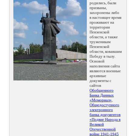
родились, были
призваны,
захоронены либо
в настоящее время
проживают на
территории
Пензенской
области, а также
труженикам
Пензенской
области, ковавшим
Победу в тылу.
Основой
наполнения сайта
являются военные
архивные
документы с
сайтов
Обобщенного
Банка Данных
«Мемориал»
,
Общедоступного
электронного
банка документов
«Подвиг Народа в
Великой
Отечественной
войне 1941-1945